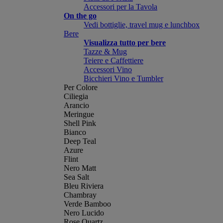
Accessori per la Tavola
On the go
Vedi bottiglie, travel mug e lunchbox
Bere
Visualizza tutto per bere
Tazze & Mug
Teiere e Caffettiere
Accessori Vino
Bicchieri Vino e Tumbler
Per Colore
Ciliegia
Arancio
Meringue
Shell Pink
Bianco
Deep Teal
Azure
Flint
Nero Matt
Sea Salt
Bleu Riviera
Chambray
Verde Bamboo
Nero Lucido
Rose Quartz