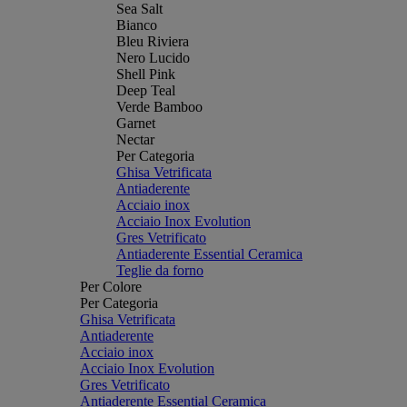
Sea Salt
Bianco
Bleu Riviera
Nero Lucido
Shell Pink
Deep Teal
Verde Bamboo
Garnet
Nectar
Per Categoria
Ghisa Vetrificata
Antiaderente
Acciaio inox
Acciaio Inox Evolution
Gres Vetrificato
Antiaderente Essential Ceramica
Teglie da forno
Per Colore
Per Categoria
Ghisa Vetrificata
Antiaderente
Acciaio inox
Acciaio Inox Evolution
Gres Vetrificato
Antiaderente Essential Ceramica