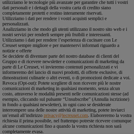
utilizziamo le tecnologie più avanzate per garantire che tutti i vostri
dati personali e i dettagli della vostra carta di credito siano
completamente protetti e restino interamente riservati.
Utilizziamo i dati per rendere i vostri acquisti semplici e
personalizzati.
Analizziamo in che modo gli utenti utilizzano il nostro sito web e i
nostri servizi per renderli sempre più fruibili e interessanti.
Utilizziamo i dati per rendere l’esperienza di cucinare con Le
Creuset sempre migliore e per mantenervi informati riguardo a
notizie e offerte
Se decidete di diventare parte del nostro database di clienti del
Gruppo e di ricevere newsletter e comunicazioni di marketing da
parte di Le Creuset, vi invieremo contenuti personalizzati e vi
informeremo del lancio di nuovi prodotti, di offerte esclusive, di
dimostrazioni culinarie o altri eventi, o di promozioni dedicate a voi.
Revoca (Opt-out): Potete scegliere di non ricevere più le nostre
comunicazioni di marketing in qualsiasi momento, senza alcun
costo, attraverso le modalità presenti nelle comunicazioni stesse (ad
esempio, cliccando sul pulsante “Unsubscribe” (Annulla iscrizione)
in fondo a qualsiasi newsletter), in ogni caso se desiderate
interrompere una delle nostre attività di marketing, potete inviarci
un’email all’indirizzo
privacy@lecreuset.com
. Elaboreremo la vostra
richiesta il prima possibile, nel frattempo potreste ricevere comunque
alcune comunicazioni fino a quando la vostra richiesta non sarà
completamente evasa.