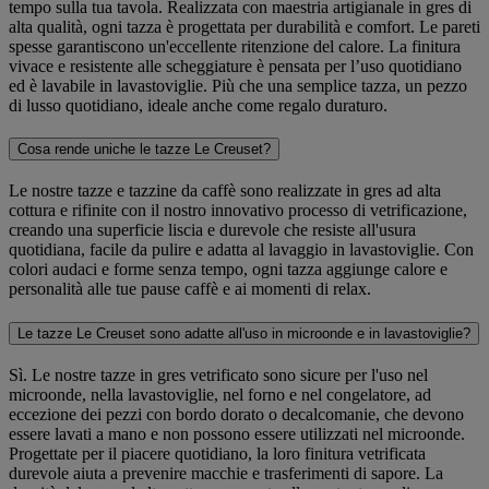
tempo sulla tua tavola. Realizzata con maestria artigianale in gres di
alta qualità, ogni tazza è progettata per durabilità e comfort. Le pareti
spesse garantiscono un'eccellente ritenzione del calore. La finitura
vivace e resistente alle scheggiature è pensata per l’uso quotidiano
ed è lavabile in lavastoviglie. Più che una semplice tazza, un pezzo
di lusso quotidiano, ideale anche come regalo duraturo.
Cosa rende uniche le tazze Le Creuset?
Le nostre tazze e tazzine da caffè sono realizzate in gres ad alta
cottura e rifinite con il nostro innovativo processo di vetrificazione,
creando una superficie liscia e durevole che resiste all'usura
quotidiana, facile da pulire e adatta al lavaggio in lavastoviglie. Con
colori audaci e forme senza tempo, ogni tazza aggiunge calore e
personalità alle tue pause caffè e ai momenti di relax.
Le tazze Le Creuset sono adatte all'uso in microonde e in lavastoviglie?
Sì. Le nostre tazze in gres vetrificato sono sicure per l'uso nel
microonde, nella lavastoviglie, nel forno e nel congelatore, ad
eccezione dei pezzi con bordo dorato o decalcomanie, che devono
essere lavati a mano e non possono essere utilizzati nel microonde.
Progettate per il piacere quotidiano, la loro finitura vetrificata
durevole aiuta a prevenire macchie e trasferimenti di sapore. La