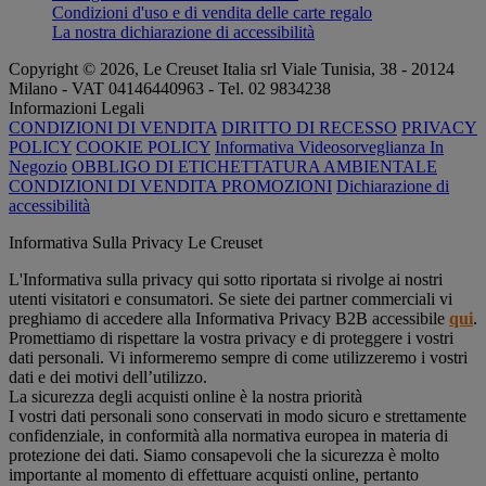
Condizioni d'uso e di vendita delle carte regalo
La nostra dichiarazione di accessibilità
Copyright © 2026, Le Creuset Italia srl ​​Viale Tunisia, 38 - 20124
Milano - VAT 04146440963 - Tel. 02 9834238
Informazioni Legali
CONDIZIONI DI VENDITA
DIRITTO DI RECESSO
PRIVACY
POLICY
COOKIE POLICY
Informativa Videosorveglianza In
Negozio
OBBLIGO DI ETICHETTATURA AMBIENTALE
CONDIZIONI DI VENDITA PROMOZIONI
Dichiarazione di
accessibilità
Informativa Sulla Privacy Le Creuset
L'Informativa sulla privacy qui sotto riportata si rivolge ai nostri
utenti visitatori e consumatori. Se siete dei partner commerciali vi
preghiamo di accedere alla Informativa Privacy B2B accessibile
qui
.
Promettiamo di rispettare la vostra privacy e di proteggere i vostri
dati personali. Vi informeremo sempre di come utilizzeremo i vostri
dati e dei motivi dell’utilizzo.
La sicurezza degli acquisti online è la nostra priorità
I vostri dati personali sono conservati in modo sicuro e strettamente
confidenziale, in conformità alla normativa europea in materia di
protezione dei dati. Siamo consapevoli che la sicurezza è molto
importante al momento di effettuare acquisti online, pertanto