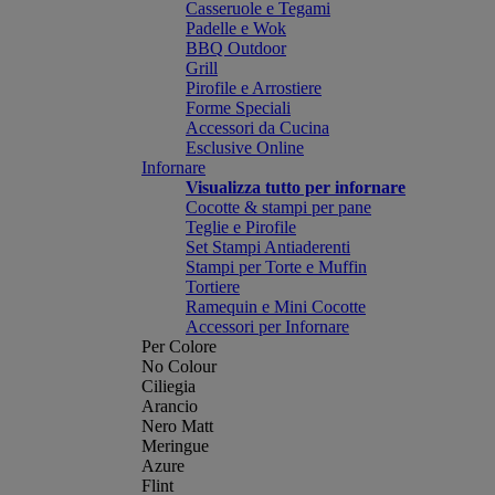
Casseruole e Tegami
Padelle e Wok
BBQ Outdoor
Grill
Pirofile e Arrostiere
Forme Speciali
Accessori da Cucina
Esclusive Online
Infornare
Visualizza tutto per infornare
Cocotte & stampi per pane
Teglie e Pirofile
Set Stampi Antiaderenti
Stampi per Torte e Muffin
Tortiere
Ramequin e Mini Cocotte
Accessori per Infornare
Per Colore
No Colour
Ciliegia
Arancio
Nero Matt
Meringue
Azure
Flint