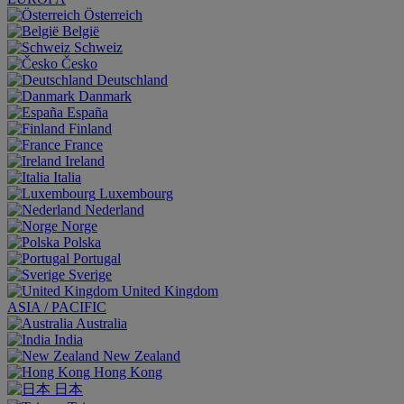
Österreich
België
Schweiz
Česko
Deutschland
Danmark
España
Finland
France
Ireland
Italia
Luxembourg
Nederland
Norge
Polska
Portugal
Sverige
United Kingdom
ASIA / PACIFIC
Australia
India
New Zealand
Hong Kong
日本