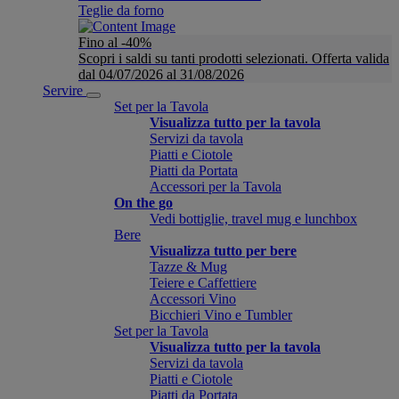
Teglie da forno
Fino al -40%
Scopri i saldi su tanti prodotti selezionati. Offerta valida
dal 04/07/2026 al 31/08/2026
Servire
Set per la Tavola
Visualizza tutto per la tavola
Servizi da tavola
Piatti e Ciotole
Piatti da Portata
Accessori per la Tavola
On the go
Vedi bottiglie, travel mug e lunchbox
Bere
Visualizza tutto per bere
Tazze & Mug
Teiere e Caffettiere
Accessori Vino
Bicchieri Vino e Tumbler
Set per la Tavola
Visualizza tutto per la tavola
Servizi da tavola
Piatti e Ciotole
Piatti da Portata