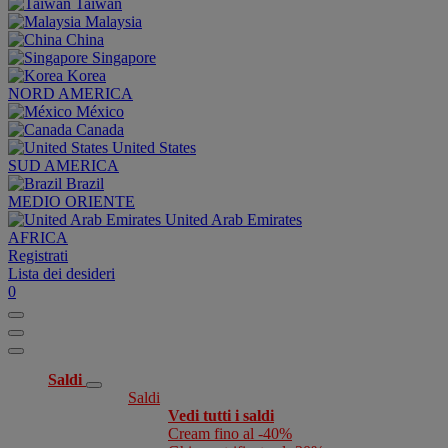
Taiwan
Malaysia
China
Singapore
Korea
NORD AMERICA
México
Canada
United States
SUD AMERICA
Brazil
MEDIO ORIENTE
United Arab Emirates
AFRICA
Registrati
Lista dei desideri
0
Saldi
Saldi
Vedi tutti i saldi
Cream fino al -40%