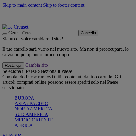
Skip to main content
Skip to footer content
📣 SALDI fino al -40%:
COMPRA
Grigliate, picnic, crea la tua estate con Le Creuset
COMPRA
Paga in 3 rate con Scalapay
Cerca
Cancella
Sicuro di voler cambiare il sito?
Il tuo carrello sarà vuoto nel nuovo sito. Ma non ti preoccupare, lo
salviamo per quando tornerai dopo.
Cambia sito
Resta qui
Seleziona il Paese
Seleziona il Paese
Cambiando Paese rimuovi tutti i contenuti dal tuo carrello. Gli
articoli comprati online possono essere spediti solo nel Paese
selezionato.
EUROPA
ASIA / PACIFIC
NORD AMERICA
SUD AMERICA
MEDIO ORIENTE
AFRICA
EUROPA