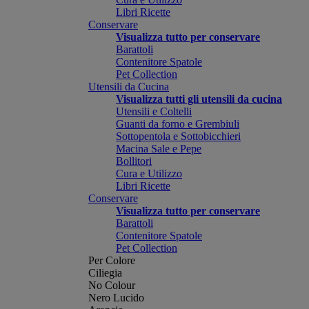
Libri Ricette
Conservare
Visualizza tutto per conservare
Barattoli
Contenitore Spatole
Pet Collection
Utensili da Cucina
Visualizza tutti gli utensili da cucina
Utensili e Coltelli
Guanti da forno e Grembiuli
Sottopentola e Sottobicchieri
Macina Sale e Pepe
Bollitori
Cura e Utilizzo
Libri Ricette
Conservare
Visualizza tutto per conservare
Barattoli
Contenitore Spatole
Pet Collection
Per Colore
Ciliegia
No Colour
Nero Lucido