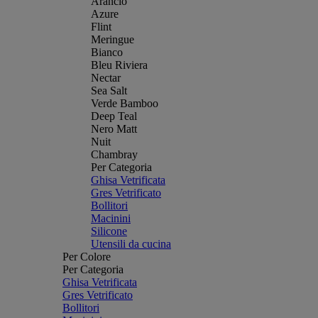
Arancio
Azure
Flint
Meringue
Bianco
Bleu Riviera
Nectar
Sea Salt
Verde Bamboo
Deep Teal
Nero Matt
Nuit
Chambray
Per Categoria
Ghisa Vetrificata
Gres Vetrificato
Bollitori
Macinini
Silicone
Utensili da cucina
Per Colore
Per Categoria
Ghisa Vetrificata
Gres Vetrificato
Bollitori