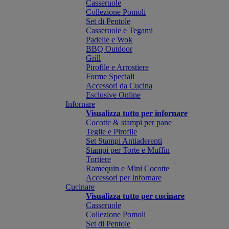
Casseruole
Collezione Pomoli
Set di Pentole
Casseruole e Tegami
Padelle e Wok
BBQ Outdoor
Grill
Pirofile e Arrostiere
Forme Speciali
Accessori da Cucina
Esclusive Online
Infornare
Visualizza tutto per infornare
Cocotte & stampi per pane
Teglie e Pirofile
Set Stampi Antiaderenti
Stampi per Torte e Muffin
Tortiere
Ramequin e Mini Cocotte
Accessori per Infornare
Cucinare
Visualizza tutto per cucinare
Casseruole
Collezione Pomoli
Set di Pentole