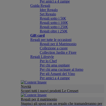
Per amici a 4 zampe
Guida Regali
Idee Regalo
Set Regalo
Regali sotto i 50€
Regali sotto i 100€
Regali sotto i 250€
Regali oltre i 250€
Gift card
Regali per tutte le occasioni
Regali per il Matrimonio
Collezione a cuore
Collection Jardin e Fiore
Regali Lifestyle
Per lo Chef
Per chi ama ospitare
Per chi ama cucinare al forno
Per gli Amanti del Vino
Per amici a 4 zampe
Novità
Scopri tutti i nuovi prodotti Le Creuset
Regali per il matrimonio
Stupisci gli sposi con un regalo che tramanderanno per