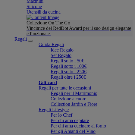
Macinini
Silicone
Utensili da cucina
Collezione On The Go
Vincitrice del RedDot Award per il suo design elegante
e funzionale.
Regali
Guida Regali
Idee Regalo
Set Regalo
Regali sotto i 50€
Regali sotto i 100€
Regali sotto i 250€
Regali oltre i 250€
Gift card
Regali per tutte le occasioni
Regali per il Matrimonio
Collezione a cuore
Collection Jardin e Fiore
Regali Lifestyle
Per lo Chef
Per chi ama ospitare
Per chi ama cucinare al forno
Per gli Amanti del Vino