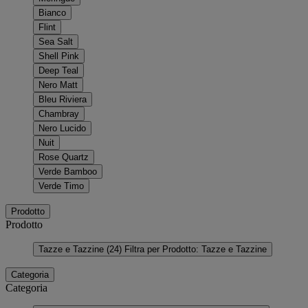
Bianco
Flint
Sea Salt
Shell Pink
Deep Teal
Nero Matt
Bleu Riviera
Chambray
Nero Lucido
Nuit
Rose Quartz
Verde Bamboo
Verde Timo
Prodotto
Prodotto
Tazze e Tazzine
(24)
Filtra per Prodotto: Tazze e Tazzine
Categoria
Categoria