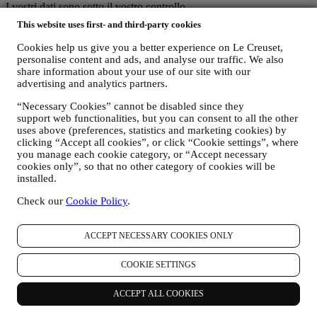
I vostri dati sono sotto il vostro controllo
Ricordatevi che voi avete il controllo dei vostri dati e potete gestire
This website uses first- and third-party cookies
le vostre preferenze in qualsiasi momento. Vi assicuriamo che non
trasmetteremo mai i vostri dati a terze parti esterne per i loro scopi di
Cookies help us give you a better experience on Le Creuset,
marketing senza la vostra autorizzazione. Per qualsiasi informazione
personalise content and ads, and analyse our traffic. We also
o per esercitare i vostri diritti ai sensi privacy, potete inviarci un'e-
share information about your use of our site with our
mail all'indirizzo privacy@lecreuset.com per segnalarci la vostra
advertising and analytics partners.
richiesta e vi risponderemo in modo tempestivo.
“Necessary Cookies” cannot be disabled since they
support web functionalities, but you can consent to all the other
Informativa Sulla Privacy Di Le Creuset Completa
uses above (preferences, statistics and marketing cookies) by
Le Creuset è impegnata a proteggere i vostri dati personali e la
clicking “Accept all cookies”, or click “Cookie settings”, where
vostra privacy e la presente Informativa illustra in che modo
you manage each cookie category, or “Accept necessary
raccogliamo e trattiamo i vostri dati personali in conformità alla
cookies only”, so that no other category of cookies will be
normativa UE in materia di protezione dei dati (ivi incluso il
installed.
regolamento generale sulla protezione dei dati dell’UE 2016/679) e
alla legge applicabile in materia di protezione dei dati nel vostro
Check our
Cookie Policy
.
Paese, territorio o luogo di residenza (le “Leggi in materia di
protezione dei dati”).
ACCEPT NECESSARY COOKIES ONLY
A) QUANDO RACCOGLIAMO DATI DA VOI E CHE TIPO DI DATI
RACCOGLIAMO?
Per “dati personali” si intende qualsiasi informazione relativa a voi e
COOKIE SETTINGS
che ci consente di identificarvi direttamente o in combinazione con
altre informazioni.
ACCEPT ALL COOKIES
Minori: Non raccogliamo dati personali da minori. Dovete aver
compiuto almeno 18 anni per utilizzare il nostro sito web e i nostri