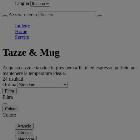
Lingua
Azzera ricerca
Indietro
Home
Servire
Tazze & Mug
Acquista tazze e tazzine in gres per caffè, tè ed espresso, perfette per
mantenere la temperatura ideale.
24 risultati
Ordina
Filtra
Filtra
Colore
Colore
Arancio
Ciliegia
Meringue