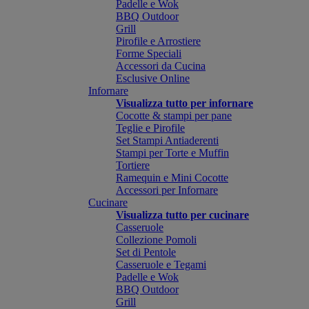
Padelle e Wok
BBQ Outdoor
Grill
Pirofile e Arrostiere
Forme Speciali
Accessori da Cucina
Esclusive Online
Infornare
Visualizza tutto per infornare
Cocotte & stampi per pane
Teglie e Pirofile
Set Stampi Antiaderenti
Stampi per Torte e Muffin
Tortiere
Ramequin e Mini Cocotte
Accessori per Infornare
Cucinare
Visualizza tutto per cucinare
Casseruole
Collezione Pomoli
Set di Pentole
Casseruole e Tegami
Padelle e Wok
BBQ Outdoor
Grill