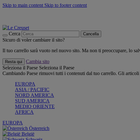
Skip to main content
Skip to footer content
📣 SALDI fino al -40%:
COMPRA
Grigliate, picnic, crea la tua estate con Le Creuset
COMPRA
Paga in 3 rate con Scalapay
Cerca
Cancella
Sicuro di voler cambiare il sito?
Il tuo carrello sarà vuoto nel nuovo sito. Ma non ti preoccupare, lo s
Cambia sito
Resta qui
Seleziona il Paese
Seleziona il Paese
Cambiando Paese rimuovi tutti i contenuti dal tuo carrello. Gli articol
EUROPA
ASIA / PACIFIC
NORD AMERICA
SUD AMERICA
MEDIO ORIENTE
AFRICA
EUROPA
Österreich
België
Schweiz