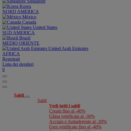
Singapore
Korea
NORD AMERICA
México
Canada
United States
SUD AMERICA
Brazil
MEDIO ORIENTE
United Arab Emirates
AFRICA
Registrati
Lista dei desideri
0
Saldi
Saldi
Vedi tutti i saldi
Cream fino al -40%
Ghisa vetrificata al -30%
Acciaio e Antiaderente al -30%
Gres vetrificato fino al -40%