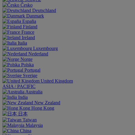
Česko
Deutschland
Danmark
España
Finland
France
Ireland
Italia
Luxembourg
Nederland
Norge
Polska
Portugal
Sverige
United Kingdom
ASIA / PACIFIC
Australia
India
New Zealand
Hong Kong
日本
Taiwan
Malaysia
China