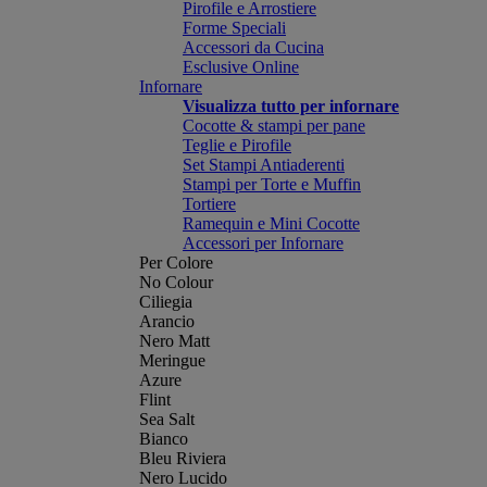
Pirofile e Arrostiere
Forme Speciali
Accessori da Cucina
Esclusive Online
Infornare
Visualizza tutto per infornare
Cocotte & stampi per pane
Teglie e Pirofile
Set Stampi Antiaderenti
Stampi per Torte e Muffin
Tortiere
Ramequin e Mini Cocotte
Accessori per Infornare
Per Colore
No Colour
Ciliegia
Arancio
Nero Matt
Meringue
Azure
Flint
Sea Salt
Bianco
Bleu Riviera
Nero Lucido