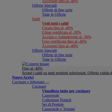
Accessori fino al -40%
Offerte Speciali
Offerte di fine serie
Tutte le Offerte
Saldi
Vedi tutti i saldi
Cream fino al -40%
Ghisa vetrificata al -30%
Acciaio e Antiaderente al -30%
Gres vetrificato fino al -40%
Accessori fino al -40%
Offerte Speciali
Offerte di fine serie
Tutte le Offerte
Fino al -40%
Scopri i saldi su tanti prodotti selezionati. Offerta valid
Nuovi Arrivi
Cucinare e Infornare
Cucinare
Visualizza tutto per cucinare
Casseruole
Collezione Pomoli
Set di Pentole
Casseruole e Tegami