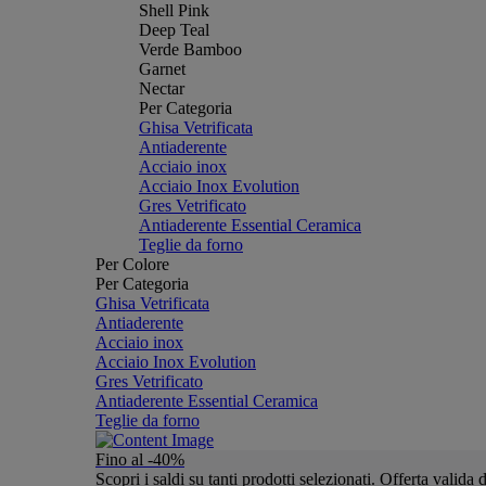
Shell Pink
Deep Teal
Verde Bamboo
Garnet
Nectar
Per Categoria
Ghisa Vetrificata
Antiaderente
Acciaio inox
Acciaio Inox Evolution
Gres Vetrificato
Antiaderente Essential Ceramica
Teglie da forno
Per Colore
Per Categoria
Ghisa Vetrificata
Antiaderente
Acciaio inox
Acciaio Inox Evolution
Gres Vetrificato
Antiaderente Essential Ceramica
Teglie da forno
Fino al -40%
Scopri i saldi su tanti prodotti selezionati. Offerta valid