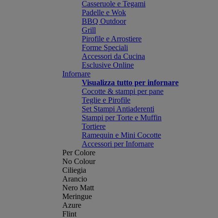
Casseruole e Tegami
Padelle e Wok
BBQ Outdoor
Grill
Pirofile e Arrostiere
Forme Speciali
Accessori da Cucina
Esclusive Online
Infornare
Visualizza tutto per infornare
Cocotte & stampi per pane
Teglie e Pirofile
Set Stampi Antiaderenti
Stampi per Torte e Muffin
Tortiere
Ramequin e Mini Cocotte
Accessori per Infornare
Per Colore
No Colour
Ciliegia
Arancio
Nero Matt
Meringue
Azure
Flint