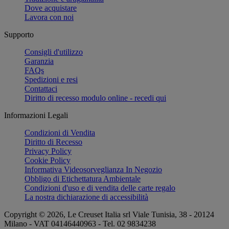
Dove acquistare
Lavora con noi
Supporto
Consigli d'utilizzo
Garanzia
FAQs
Spedizioni e resi
Contattaci
Diritto di recesso modulo online - recedi qui
Informazioni Legali
Condizioni di Vendita
Diritto di Recesso
Privacy Policy
Cookie Policy
Informativa Videosorveglianza In Negozio
Obbligo di Etichettatura Ambientale
Condizioni d'uso e di vendita delle carte regalo
La nostra dichiarazione di accessibilità
Copyright © 2026, Le Creuset Italia srl ​​Viale Tunisia, 38 - 20124
Milano - VAT 04146440963 - Tel. 02 9834238