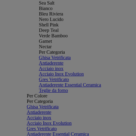
Sea Salt
Bianco
Bleu Riviera
Nero Lucido
Shell Pink
Deep Teal
Verde Bamboo
Garnet
Nectar
Per Categoria
Ghisa Vetrificata
Antiaderente
Acciaio inox
Acciaio Inox Evolution
Gres Vetrificato
Antiaderente Essential Ceramica
Teglie da forno
Per Colore
Per Categoria
Ghisa Vetrificata
Antiaderente
Acciaio inox
Acciaio Inox Evolution
Gres Vetrificato
Antiaderente Essential Ceramica