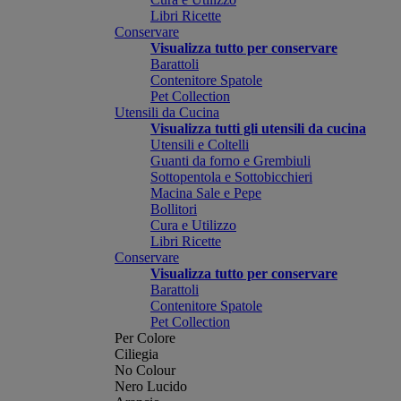
Libri Ricette
Conservare
Visualizza tutto per conservare
Barattoli
Contenitore Spatole
Pet Collection
Utensili da Cucina
Visualizza tutti gli utensili da cucina
Utensili e Coltelli
Guanti da forno e Grembiuli
Sottopentola e Sottobicchieri
Macina Sale e Pepe
Bollitori
Cura e Utilizzo
Libri Ricette
Conservare
Visualizza tutto per conservare
Barattoli
Contenitore Spatole
Pet Collection
Per Colore
Ciliegia
No Colour
Nero Lucido