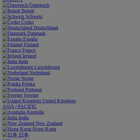
Österreich
België
Schweiz
Česko
Deutschland
Danmark
España
Finland
France
Ireland
Italia
Luxembourg
Nederland
Norge
Polska
Portugal
Sverige
United Kingdom
ASIA / PACIFIC
Australia
India
New Zealand
Hong Kong
日本