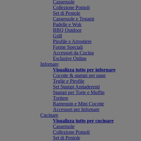
Casseruole
Collezione Pomoli
Set di Pentole
Casseruole e Tegami
Padelle e Wok
BBQ Outdoor
Grill
Pirofile e Arrostiere
Forme Speciali
Accessori da Cucina
Esclusive Online
Infornare
Visualizza tutto per infornare
Cocotte & stampi per pane
Teglie e Pirofile
Set Stampi Antiaderenti
Stampi per Torte e Muffin
Tortiere
Ramequin e Mini Cocotte
Accessori per Infornare
Cucinare
Visualizza tutto per cucinare
Casseruole
Collezione Pomoli
Set di Pentole