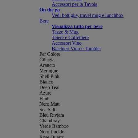
Accessori per la Tavola
On the go
Vedi bottiglie, travel mug e lunchbox
Bere
Visualizza tutto per bere
Tazze & Mug
Teiere e Caffettiere
Accessori Vino
Bicchieri Vino e Tumbler
Per Colore
Ciliegia
Arancio
Meringue
Shell Pink
Bianco
Deep Teal
Azure
Flint
Nero Matt
Sea Salt
Bleu Riviera
Chambray
Verde Bamboo
Nero Lucido
Rose Quartz