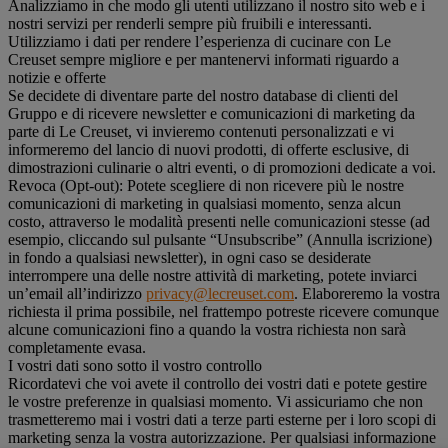
Analizziamo in che modo gli utenti utilizzano il nostro sito web e i
nostri servizi per renderli sempre più fruibili e interessanti.
Utilizziamo i dati per rendere l’esperienza di cucinare con Le
Creuset sempre migliore e per mantenervi informati riguardo a
notizie e offerte
Se decidete di diventare parte del nostro database di clienti del
Gruppo e di ricevere newsletter e comunicazioni di marketing da
parte di Le Creuset, vi invieremo contenuti personalizzati e vi
informeremo del lancio di nuovi prodotti, di offerte esclusive, di
dimostrazioni culinarie o altri eventi, o di promozioni dedicate a voi.
Revoca (Opt-out): Potete scegliere di non ricevere più le nostre
comunicazioni di marketing in qualsiasi momento, senza alcun
costo, attraverso le modalità presenti nelle comunicazioni stesse (ad
esempio, cliccando sul pulsante “Unsubscribe” (Annulla iscrizione)
in fondo a qualsiasi newsletter), in ogni caso se desiderate
interrompere una delle nostre attività di marketing, potete inviarci
un’email all’indirizzo
privacy@lecreuset.com
. Elaboreremo la vostra
richiesta il prima possibile, nel frattempo potreste ricevere comunque
alcune comunicazioni fino a quando la vostra richiesta non sarà
completamente evasa.
I vostri dati sono sotto il vostro controllo
Ricordatevi che voi avete il controllo dei vostri dati e potete gestire
le vostre preferenze in qualsiasi momento. Vi assicuriamo che non
trasmetteremo mai i vostri dati a terze parti esterne per i loro scopi di
marketing senza la vostra autorizzazione. Per qualsiasi informazione