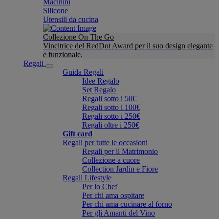
Macinini
Silicone
Utensili da cucina
Collezione On The Go
Vincitrice del RedDot Award per il suo design elegante
e funzionale.
Regali
Guida Regali
Idee Regalo
Set Regalo
Regali sotto i 50€
Regali sotto i 100€
Regali sotto i 250€
Regali oltre i 250€
Gift card
Regali per tutte le occasioni
Regali per il Matrimonio
Collezione a cuore
Collection Jardin e Fiore
Regali Lifestyle
Per lo Chef
Per chi ama ospitare
Per chi ama cucinare al forno
Per gli Amanti del Vino