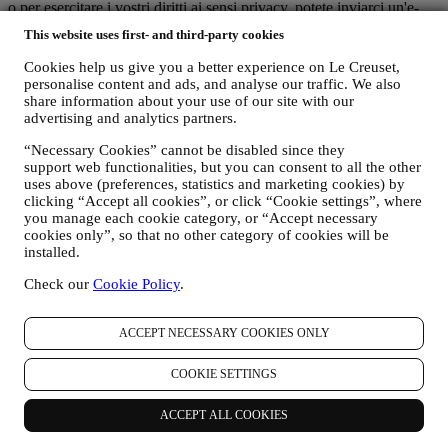
o per esercitare i vostri diritti ai sensi privacy, potete inviarci un'e-
mail all'indirizzo privacy@lecreuset.com per segnalarci la vostra
This website uses first- and third-party cookies
richiesta e vi risponderemo in modo tempestivo.
Cookies help us give you a better experience on Le Creuset,
Informativa Sulla Privacy Di Le Creuset Completa
personalise content and ads, and analyse our traffic. We also
Le Creuset è impegnata a proteggere i vostri dati personali e la
share information about your use of our site with our
vostra privacy e la presente Informativa illustra in che modo
advertising and analytics partners.
raccogliamo e trattiamo i vostri dati personali in conformità alla
“Necessary Cookies” cannot be disabled since they
normativa UE in materia di protezione dei dati (ivi incluso il
support web functionalities, but you can consent to all the other
regolamento generale sulla protezione dei dati dell’UE 2016/679) e
uses above (preferences, statistics and marketing cookies) by
alla legge applicabile in materia di protezione dei dati nel vostro
clicking “Accept all cookies”, or click “Cookie settings”, where
Paese, territorio o luogo di residenza (le “Leggi in materia di
you manage each cookie category, or “Accept necessary
protezione dei dati”).
cookies only”, so that no other category of cookies will be
A) QUANDO RACCOGLIAMO DATI DA VOI E CHE TIPO DI DATI
installed.
RACCOGLIAMO?
Per “dati personali” si intende qualsiasi informazione relativa a voi e
Check our
Cookie Policy
.
che ci consente di identificarvi direttamente o in combinazione con
altre informazioni.
Minori: Non raccogliamo dati personali da minori. Dovete aver
ACCEPT NECESSARY COOKIES ONLY
compiuto almeno 18 anni per utilizzare il nostro sito web e i nostri
servizi.
COOKIE SETTINGS
Possiamo raccogliere dati personali da voi quando utilizzate il nostro
sito web (il “Sito”), registrate un account Le Creuset, acquistate un
ACCEPT ALL COOKIES
prodotto Le Creuset sul Sito o nei nostri negozi Le Creuset
(Signature Boutiques e Outlet Stores), o vi iscrivete alle nostre