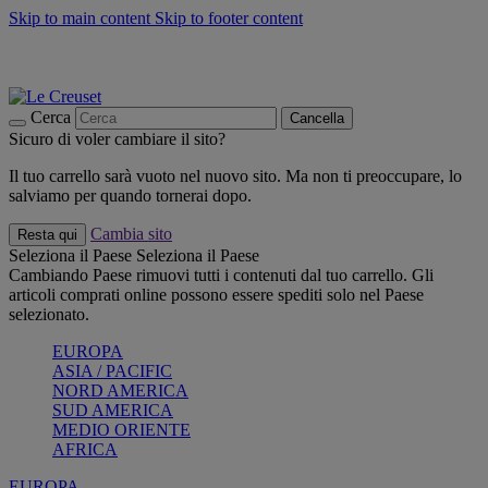
Skip to main content
Skip to footer content
📣 SALDI fino al -40%:
COMPRA
Grigliate, picnic, crea la tua estate con Le Creuset
COMPRA
Paga in 3 rate con Scalapay
Cerca
Cancella
Sicuro di voler cambiare il sito?
Il tuo carrello sarà vuoto nel nuovo sito. Ma non ti preoccupare, lo
salviamo per quando tornerai dopo.
Cambia sito
Resta qui
Seleziona il Paese
Seleziona il Paese
Cambiando Paese rimuovi tutti i contenuti dal tuo carrello. Gli
articoli comprati online possono essere spediti solo nel Paese
selezionato.
EUROPA
ASIA / PACIFIC
NORD AMERICA
SUD AMERICA
MEDIO ORIENTE
AFRICA
EUROPA