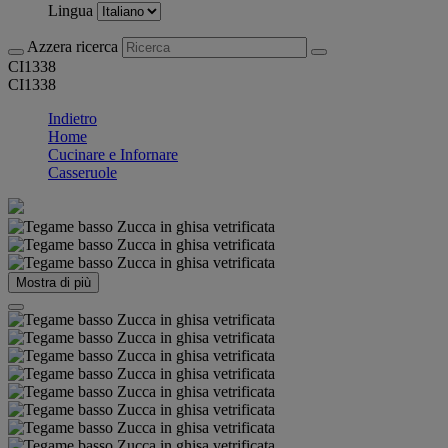
Lingua
Azzera ricerca
CI1338
CI1338
Indietro
Home
Cucinare e Infornare
Casseruole
Mostra di più