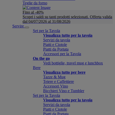
Teglie da forno
Fino al -40%
Scopri i saldi su tanti prodotti selezionati. Offerta valida
dal 04/07/2026 al 31/08/2026
Servire
Set per la Tavola
Visualizza tutto per la tavola
Servizi da tavola
Piatti e Ciotole
Piatti da Portata
Accessori per la Tavola
On the go
Vedi bottiglie, travel mug e lunchbox
Bere
Visualizza tutto per bere
Tazze & Mug
Teiere e Caffettiere
Accessori Vino
Bicchieri Vino e Tumbler
Set per la Tavola
Visualizza tutto per la tavola
Servizi da tavola
Piatti e Ciotole
Piatti da Portata