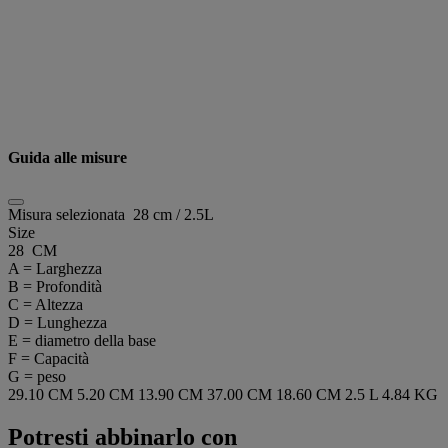
Guida alle misure
Misura selezionata
28 cm / 2.5L
Size
28 CM
A = Larghezza
B = Profondità
C = Altezza
D = Lunghezza
E = diametro della base
F = Capacità
G = peso
29.10 CM
5.20 CM
13.90 CM
37.00 CM
18.60 CM
2.5 L
4.84 KG
Potresti abbinarlo con