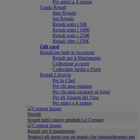
Per amici a 4 zampe
Guida Regali
Idee Regalo
Set Regalo
Regali sotto i 50€
Regali sotto i 100€
Regali sotto i 250€
Regali oltre i 250€
Gift card
Regali per tutte le occasioni
Regali per il Matrimonio
Collezione a cuore
Collection Jardin e Fiore
Regali Lifestyle
Per lo Chef
Per chi ama ospitare
Per chi ama cucinare al forno
Per gli Amanti del Vino
Per amici a 4 zampe
Novità
Scopri tutti i nuovi prodotti Le Creuset
Regali per il matrimonio
Stupisci gli sposi con un regalo che tramanderanno per