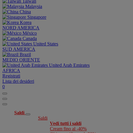
Taiwan
Malaysia
China
Singapore
Korea
NORD AMERICA
México
Canada
United States
SUD AMERICA
Brazil
MEDIO ORIENTE
United Arab Emirates
AFRICA
Registrati
Lista dei desideri
0
Saldi
Saldi
Vedi tutti i saldi
Cream fino al -40%