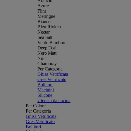
Arancio
Azure
Flint
Meringue
Bianco
Bleu Riviera
Nectar
Sea Salt
Verde Bamboo
Deep Teal
Nero Matt
Nuit
Chambray
Per Categoria
Ghisa Vetrificata
Gres Vetrificato
Bollitori
Macinini
Silicone
Utensili da cucina
Per Colore
Per Categoria
Ghisa Vetrificata
Gres Vetrificato
Bollitori