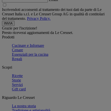
Iscrivendoti acconsenti al trattamento dei tuoi dati da parte di Le
Creuset Italia s.r.l. e Le Creuset Group AG in qualità di contitolari
del trattamento.
Privacy Policy.
Grazie per l'iscrizione!
Presto riceverai aggiornamenti da Le Creuset.
Prodotti
Cucinare e Infornare
Cenare
Essenziali per la cucina
Regali
Scopri
Ricette
Storie
Servizi
Gift card
Riguardo Le Creuset
La nostra storia
Tradizione e artigianalità