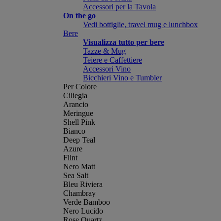
Accessori per la Tavola
On the go
Vedi bottiglie, travel mug e lunchbox
Bere
Visualizza tutto per bere
Tazze & Mug
Teiere e Caffettiere
Accessori Vino
Bicchieri Vino e Tumbler
Per Colore
Ciliegia
Arancio
Meringue
Shell Pink
Bianco
Deep Teal
Azure
Flint
Nero Matt
Sea Salt
Bleu Riviera
Chambray
Verde Bamboo
Nero Lucido
Rose Quartz