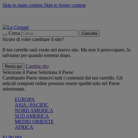
Skip to main content
Skip to footer content
📣 SALDI fino al -40%:
COMPRA
Grigliate, picnic, crea la tua estate con Le Creuset
COMPRA
Paga in 3 rate con Scalapay
Cerca
Cancella
Sicuro di voler cambiare il sito?
Il tuo carrello sarà vuoto nel nuovo sito. Ma non ti preoccupare, lo
salviamo per quando tornerai dopo.
Cambia sito
Resta qui
Seleziona il Paese
Seleziona il Paese
Cambiando Paese rimuovi tutti i contenuti dal tuo carrello. Gli
articoli comprati online possono essere spediti solo nel Paese
selezionato.
EUROPA
ASIA / PACIFIC
NORD AMERICA
SUD AMERICA
MEDIO ORIENTE
AFRICA
EUROPA