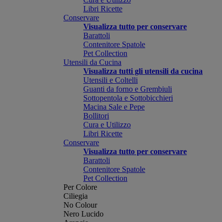
Libri Ricette
Conservare
Visualizza tutto per conservare
Barattoli
Contenitore Spatole
Pet Collection
Utensili da Cucina
Visualizza tutti gli utensili da cucina
Utensili e Coltelli
Guanti da forno e Grembiuli
Sottopentola e Sottobicchieri
Macina Sale e Pepe
Bollitori
Cura e Utilizzo
Libri Ricette
Conservare
Visualizza tutto per conservare
Barattoli
Contenitore Spatole
Pet Collection
Per Colore
Ciliegia
No Colour
Nero Lucido