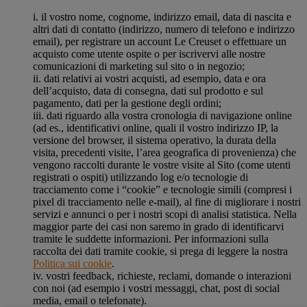
i. il vostro nome, cognome, indirizzo email, data di nascita e
altri dati di contatto (indirizzo, numero di telefono e indirizzo
email), per registrare un account Le Creuset o effettuare un
acquisto come utente ospite o per iscrivervi alle nostre
comunicazioni di marketing sul sito o in negozio;
ii. dati relativi ai vostri acquisti, ad esempio, data e ora
dell’acquisto, data di consegna, dati sul prodotto e sul
pagamento, dati per la gestione degli ordini;
iii. dati riguardo alla vostra cronologia di navigazione online
(ad es., identificativi online, quali il vostro indirizzo IP, la
versione del browser, il sistema operativo, la durata della
visita, precedenti visite, l’area geografica di provenienza) che
vengono raccolti durante le vostre visite al Sito (come utenti
registrati o ospiti) utilizzando log e/o tecnologie di
tracciamento come i “cookie” e tecnologie simili (compresi i
pixel di tracciamento nelle e-mail), al fine di migliorare i nostri
servizi e annunci o per i nostri scopi di analisi statistica. Nella
maggior parte dei casi non saremo in grado di identificarvi
tramite le suddette informazioni. Per informazioni sulla
raccolta dei dati tramite cookie, si prega di leggere la nostra
Politica sui cookie
.
iv. vostri feedback, richieste, reclami, domande o interazioni
con noi (ad esempio i vostri messaggi, chat, post di social
media, email o telefonate).