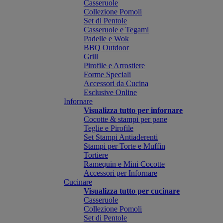
Casseruole
Collezione Pomoli
Set di Pentole
Casseruole e Tegami
Padelle e Wok
BBQ Outdoor
Grill
Pirofile e Arrostiere
Forme Speciali
Accessori da Cucina
Esclusive Online
Infornare
Visualizza tutto per infornare
Cocotte & stampi per pane
Teglie e Pirofile
Set Stampi Antiaderenti
Stampi per Torte e Muffin
Tortiere
Ramequin e Mini Cocotte
Accessori per Infornare
Cucinare
Visualizza tutto per cucinare
Casseruole
Collezione Pomoli
Set di Pentole