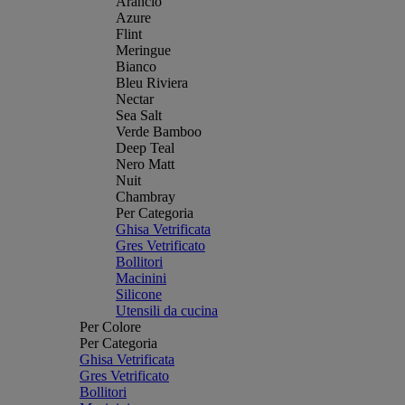
Arancio
Azure
Flint
Meringue
Bianco
Bleu Riviera
Nectar
Sea Salt
Verde Bamboo
Deep Teal
Nero Matt
Nuit
Chambray
Per Categoria
Ghisa Vetrificata
Gres Vetrificato
Bollitori
Macinini
Silicone
Utensili da cucina
Per Colore
Per Categoria
Ghisa Vetrificata
Gres Vetrificato
Bollitori