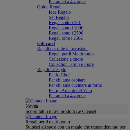
Per amici a 4 zampe
Guida Regali
Idee Regalo
Set Regalo
Regali sotto i 50€
Regali sotto i 100€
Regali sotto i 250€
Regali oltre i 250€
Gift card
Regali per tutte le occasioni
Regali per il Matrimonio
Collezione a cuore
Collection Jardin e Fiore
Regali Lifestyle
Per lo Chef
Per chi ama ospitare
Per chi ama cucinare al forno
Per gli Amanti del Vino
Per amici a 4 zampe
Novità
Scopri tutti i nuovi prodotti Le Creuset
Regali per il matrimonio
Stupisci gli sposi con un regalo che tramanderanno per