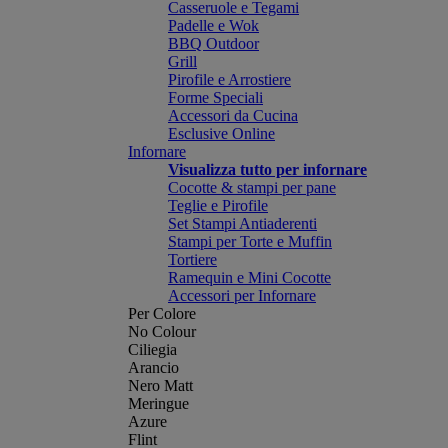
Casseruole e Tegami
Padelle e Wok
BBQ Outdoor
Grill
Pirofile e Arrostiere
Forme Speciali
Accessori da Cucina
Esclusive Online
Infornare
Visualizza tutto per infornare
Cocotte & stampi per pane
Teglie e Pirofile
Set Stampi Antiaderenti
Stampi per Torte e Muffin
Tortiere
Ramequin e Mini Cocotte
Accessori per Infornare
Per Colore
No Colour
Ciliegia
Arancio
Nero Matt
Meringue
Azure
Flint