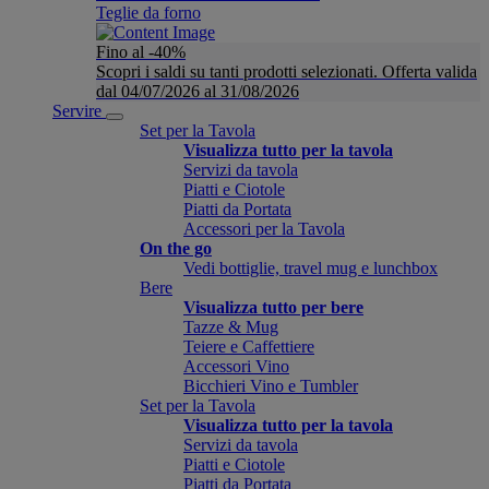
Teglie da forno
Fino al -40%
Scopri i saldi su tanti prodotti selezionati. Offerta valida
dal 04/07/2026 al 31/08/2026
Servire
Set per la Tavola
Visualizza tutto per la tavola
Servizi da tavola
Piatti e Ciotole
Piatti da Portata
Accessori per la Tavola
On the go
Vedi bottiglie, travel mug e lunchbox
Bere
Visualizza tutto per bere
Tazze & Mug
Teiere e Caffettiere
Accessori Vino
Bicchieri Vino e Tumbler
Set per la Tavola
Visualizza tutto per la tavola
Servizi da tavola
Piatti e Ciotole
Piatti da Portata