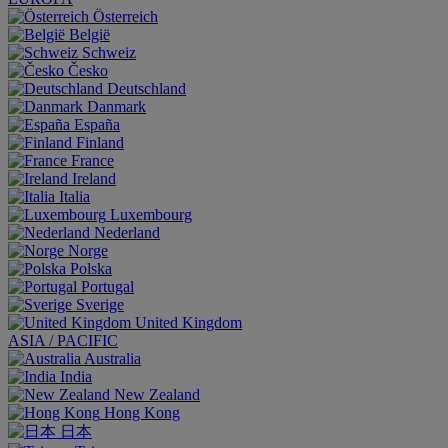
Österreich
België
Schweiz
Česko
Deutschland
Danmark
España
Finland
France
Ireland
Italia
Luxembourg
Nederland
Norge
Polska
Portugal
Sverige
United Kingdom
ASIA / PACIFIC
Australia
India
New Zealand
Hong Kong
日本