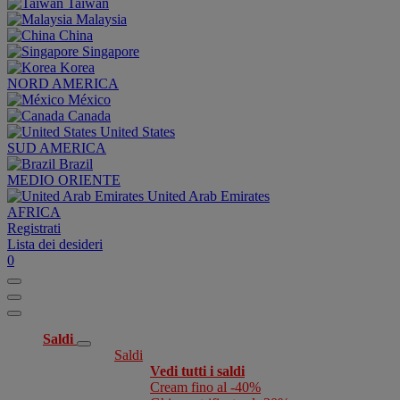
Taiwan
Malaysia
China
Singapore
Korea
NORD AMERICA
México
Canada
United States
SUD AMERICA
Brazil
MEDIO ORIENTE
United Arab Emirates
AFRICA
Registrati
Lista dei desideri
0
Saldi
Saldi
Vedi tutti i saldi
Cream fino al -40%