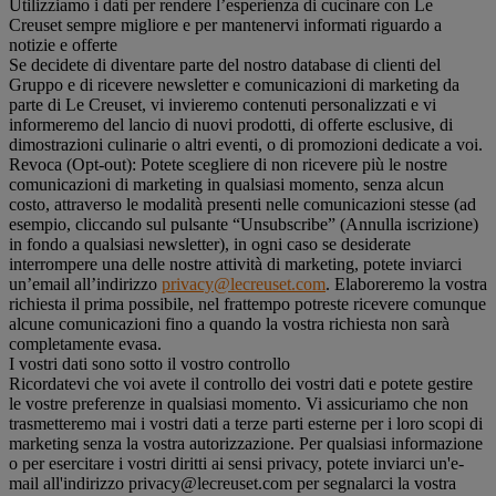
Utilizziamo i dati per rendere l’esperienza di cucinare con Le
Creuset sempre migliore e per mantenervi informati riguardo a
notizie e offerte
Se decidete di diventare parte del nostro database di clienti del
Gruppo e di ricevere newsletter e comunicazioni di marketing da
parte di Le Creuset, vi invieremo contenuti personalizzati e vi
informeremo del lancio di nuovi prodotti, di offerte esclusive, di
dimostrazioni culinarie o altri eventi, o di promozioni dedicate a voi.
Revoca (Opt-out): Potete scegliere di non ricevere più le nostre
comunicazioni di marketing in qualsiasi momento, senza alcun
costo, attraverso le modalità presenti nelle comunicazioni stesse (ad
esempio, cliccando sul pulsante “Unsubscribe” (Annulla iscrizione)
in fondo a qualsiasi newsletter), in ogni caso se desiderate
interrompere una delle nostre attività di marketing, potete inviarci
un’email all’indirizzo
privacy@lecreuset.com
. Elaboreremo la vostra
richiesta il prima possibile, nel frattempo potreste ricevere comunque
alcune comunicazioni fino a quando la vostra richiesta non sarà
completamente evasa.
I vostri dati sono sotto il vostro controllo
Ricordatevi che voi avete il controllo dei vostri dati e potete gestire
le vostre preferenze in qualsiasi momento. Vi assicuriamo che non
trasmetteremo mai i vostri dati a terze parti esterne per i loro scopi di
marketing senza la vostra autorizzazione. Per qualsiasi informazione
o per esercitare i vostri diritti ai sensi privacy, potete inviarci un'e-
mail all'indirizzo privacy@lecreuset.com per segnalarci la vostra