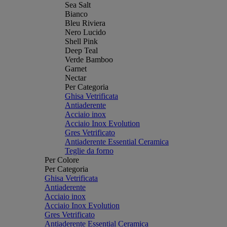
Sea Salt
Bianco
Bleu Riviera
Nero Lucido
Shell Pink
Deep Teal
Verde Bamboo
Garnet
Nectar
Per Categoria
Ghisa Vetrificata
Antiaderente
Acciaio inox
Acciaio Inox Evolution
Gres Vetrificato
Antiaderente Essential Ceramica
Teglie da forno
Per Colore
Per Categoria
Ghisa Vetrificata
Antiaderente
Acciaio inox
Acciaio Inox Evolution
Gres Vetrificato
Antiaderente Essential Ceramica