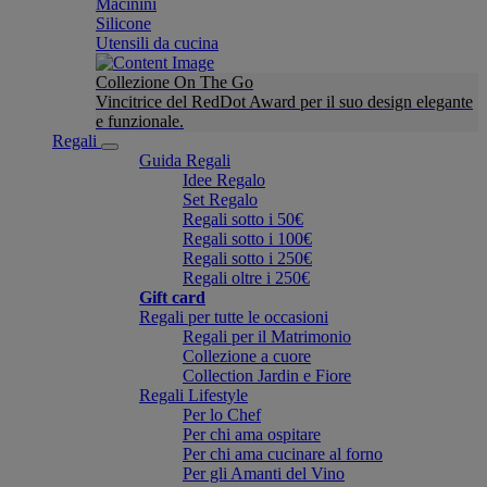
Macinini
Silicone
Utensili da cucina
Collezione On The Go
Vincitrice del RedDot Award per il suo design elegante
e funzionale.
Regali
Guida Regali
Idee Regalo
Set Regalo
Regali sotto i 50€
Regali sotto i 100€
Regali sotto i 250€
Regali oltre i 250€
Gift card
Regali per tutte le occasioni
Regali per il Matrimonio
Collezione a cuore
Collection Jardin e Fiore
Regali Lifestyle
Per lo Chef
Per chi ama ospitare
Per chi ama cucinare al forno
Per gli Amanti del Vino