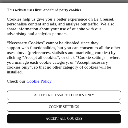
I dati personali che raccogliamo da voi quando utilizzate il Sito o
This website uses first- and third-party cookies
che ci conferite in altro modo vengono protetti come indicato nel
presente documento e voi avete i diritti alla privacy di cui al
Cookies help us give you a better experience on Le Creuset,
paragrafo h di seguito.
personalise content and ads, and analyse our traffic. We also
B) CHI RACCOGLIE I VOSTRI DATI?
share information about your use of our site with our
Il titolare del trattamento dei dati dei servizi di e-commerce offerti
advertising and analytics partners.
tramite il Sito è Le Creuset Italia di Le Creuset con sede legale
“Necessary Cookies” cannot be disabled since they
presso Milano, Viale Tunisia 38.
support web functionalities, but you can consent to all the other
Se acconsenti a ricevere le nostre comunicazioni marketing entrerai
uses above (preferences, statistics and marketing cookies) by
a far parte del database consumatori del Gruppo Le Creuset che è
clicking “Accept all cookies”, or click “Cookie settings”, where
gestito, in qualità di contitolari del trattamento, da Le Creuset Italia
you manage each cookie category, or “Accept necessary
s.r.l. e Le Creuset Group AG con sede legale in Neuhofstrasse 4,
cookies only”, so that no other category of cookies will be
6340 Baar, Svizzera. (che ha designato come rappresentate per
installed.
l’Unione Europea Le Creuset SL, P. iva B62153630, con uffici in
Paseo de Gracia 9, 2º - 08007, Barcelona, Spagna), sulla base di un
Check our
Cookie Policy
.
accordo di contitolarità che prevede essenzialmente che:
(a) Le Creuset Group AG sia responsabile della strategia generale
relativa al marketing e all’esperienza personalizzata del
ACCEPT NECESSARY COOKIES ONLY
consumatore;
(b) le entità locali di Le Creuset beneficino e implementino tale
COOKIE SETTINGS
strategia, sviluppando anche in modo indipendente comunicazioni
ed iniziative di marketing a livello locale (all'interno di un
ACCEPT ALL COOKIES
determinato Paese);
(c) entrambi i contitolari siano tenuti a gestire le richieste relative ai