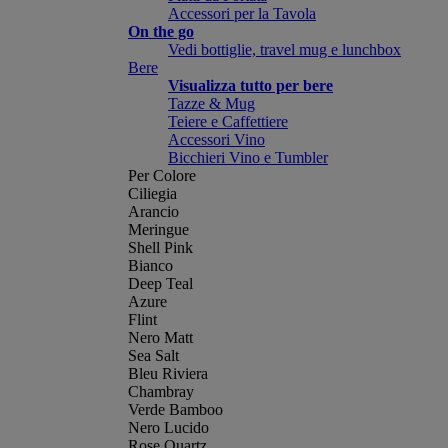
Accessori per la Tavola
On the go
Vedi bottiglie, travel mug e lunchbox
Bere
Visualizza tutto per bere
Tazze & Mug
Teiere e Caffettiere
Accessori Vino
Bicchieri Vino e Tumbler
Per Colore
Ciliegia
Arancio
Meringue
Shell Pink
Bianco
Deep Teal
Azure
Flint
Nero Matt
Sea Salt
Bleu Riviera
Chambray
Verde Bamboo
Nero Lucido
Rose Quartz