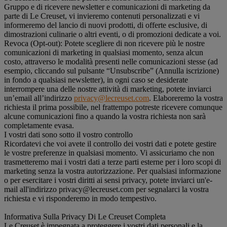
Gruppo e di ricevere newsletter e comunicazioni di marketing da
parte di Le Creuset, vi invieremo contenuti personalizzati e vi
informeremo del lancio di nuovi prodotti, di offerte esclusive, di
dimostrazioni culinarie o altri eventi, o di promozioni dedicate a voi.
Revoca (Opt-out): Potete scegliere di non ricevere più le nostre
comunicazioni di marketing in qualsiasi momento, senza alcun
costo, attraverso le modalità presenti nelle comunicazioni stesse (ad
esempio, cliccando sul pulsante “Unsubscribe” (Annulla iscrizione)
in fondo a qualsiasi newsletter), in ogni caso se desiderate
interrompere una delle nostre attività di marketing, potete inviarci
un’email all’indirizzo
privacy@lecreuset.com
. Elaboreremo la vostra
richiesta il prima possibile, nel frattempo potreste ricevere comunque
alcune comunicazioni fino a quando la vostra richiesta non sarà
completamente evasa.
I vostri dati sono sotto il vostro controllo
Ricordatevi che voi avete il controllo dei vostri dati e potete gestire
le vostre preferenze in qualsiasi momento. Vi assicuriamo che non
trasmetteremo mai i vostri dati a terze parti esterne per i loro scopi di
marketing senza la vostra autorizzazione. Per qualsiasi informazione
o per esercitare i vostri diritti ai sensi privacy, potete inviarci un'e-
mail all'indirizzo privacy@lecreuset.com per segnalarci la vostra
richiesta e vi risponderemo in modo tempestivo.
Informativa Sulla Privacy Di Le Creuset Completa
Le Creuset è impegnata a proteggere i vostri dati personali e la