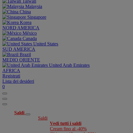
Taiwan
Malaysia
China
Singapore
Korea
NORD AMERICA
México
Canada
United States
SUD AMERICA
Brazil
MEDIO ORIENTE
United Arab Emirates
AFRICA
Registrati
Lista dei desideri
0
Saldi
Saldi
Vedi tutti i saldi
Cream fino al -40%