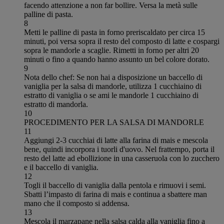
facendo attenzione a non far bollire. Versa la metà sulle
palline di pasta.
8
Metti le palline di pasta in forno preriscaldato per circa 15
minuti, poi versa sopra il resto del composto di latte e cospargi
sopra le mandorle a scaglie. Rimetti in forno per altri 20
minuti o fino a quando hanno assunto un bel colore dorato.
9
Nota dello chef: Se non hai a disposizione un baccello di
vaniglia per la salsa di mandorle, utilizza 1 cucchiaino di
estratto di vaniglia o se ami le mandorle 1 cucchiaino di
estratto di mandorla.
10
PROCEDIMENTO PER LA SALSA DI MANDORLE
11
Aggiungi 2-3 cucchiai di latte alla farina di mais e mescola
bene, quindi incorpora i tuorli d'uovo. Nel frattempo, porta il
resto del latte ad ebollizione in una casseruola con lo zucchero
e il baccello di vaniglia.
12
Togli il baccello di vaniglia dalla pentola e rimuovi i semi.
Sbatti l’impasto di farina di mais e continua a sbattere man
mano che il composto si addensa.
13
Mescola il marzapane nella salsa calda alla vaniglia fino a