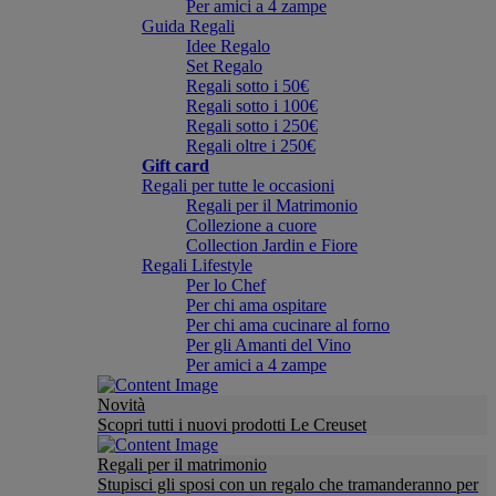
Per amici a 4 zampe
Guida Regali
Idee Regalo
Set Regalo
Regali sotto i 50€
Regali sotto i 100€
Regali sotto i 250€
Regali oltre i 250€
Gift card
Regali per tutte le occasioni
Regali per il Matrimonio
Collezione a cuore
Collection Jardin e Fiore
Regali Lifestyle
Per lo Chef
Per chi ama ospitare
Per chi ama cucinare al forno
Per gli Amanti del Vino
Per amici a 4 zampe
Novità
Scopri tutti i nuovi prodotti Le Creuset
Regali per il matrimonio
Stupisci gli sposi con un regalo che tramanderanno per