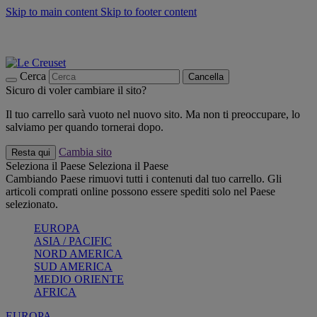
Skip to main content
Skip to footer content
📣 SALDI fino al -40%:
COMPRA
Grigliate, picnic, crea la tua estate con Le Creuset
COMPRA
Paga in 3 rate con Scalapay
Cerca
Cancella
Sicuro di voler cambiare il sito?
Il tuo carrello sarà vuoto nel nuovo sito. Ma non ti preoccupare, lo
salviamo per quando tornerai dopo.
Cambia sito
Resta qui
Seleziona il Paese
Seleziona il Paese
Cambiando Paese rimuovi tutti i contenuti dal tuo carrello. Gli
articoli comprati online possono essere spediti solo nel Paese
selezionato.
EUROPA
ASIA / PACIFIC
NORD AMERICA
SUD AMERICA
MEDIO ORIENTE
AFRICA
EUROPA