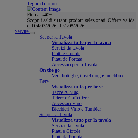
Teglie da forno
Fino al -40%
Scopri i saldi su tanti prodotti selezionati. Offerta valida
dal 04/07/2026 al 31/08/2026
Servire
Set per la Tavola
Visualizza tutto per la tavola
Servizi da tavola
Piatti e Ciotole
Piatti da Portata
Accessori per la Tavola
On the go
Vedi bottiglie, travel mug e lunchbox
Bere
Visualizza tutto per bere
Tazze & Mug
Teiere e Caffettiere
Accessori Vino
Bicchieri Vino e Tumbler
Set per la Tavola
Visualizza tutto per la tavola
Servizi da tavola
Piatti e Ciotole
Piatti da Portata