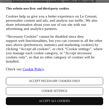
fatturazione e revisione contabile, verifica della carta di
pagamento, screening delle frodi, sicurezza, test dei sistemi,
This website uses first- and third-party cookies
manutenzione e analisi statistiche, ecc. Occasionalmente
potremmo aver bisogno di contattarvi per ragioni
Cookies help us give you a better experience on Le Creuset,
amministrative od operative. Ad esempio, per inviarvi la
personalise content and ads, and analyse our traffic. We also
conferma dei vostri acquisti. Utilizzeremo inoltre i vostri dati
share information about your use of our site with our
per rispondere alle vostre richieste inviate tramite moduli nel
advertising and analytics partners.
nostro Sito o altri canali. Tale attività di trattamento è basata
sull’adempimento contrattuale dei nostri servizi di e-
“Necessary Cookies” cannot be disabled since they
commerce.
support web functionalities, but you can consent to all the other
uses above (preferences, statistics and marketing cookies) by
Potremmo processare i vostri dati in base al nostro legittimo
clicking “Accept all cookies”, or click “Cookie settings”, where
interesse (debitamente bilanciato con i vostri diritti e libertà) di
you manage each cookie category, or “Accept necessary
inviarvi delle e mail di reminder (ricordo) nel caso in cui
cookies only”, so that no other category of cookies will be
abbiate aggiunto articoli al vostro carrello online, senza
installed.
completare l’acquisto. Nel caso in cui non finalizziate
l’acquisto entro un determinato periodo di tempo, nessuna
Check our
Cookie Policy
.
ulteriore comunicazione di sollecito vi verrà inviata.
iv. PER INFORMARVI RIGUARDO A NOTIZIE O
ACCEPT NECESSARY COOKIES ONLY
OFFERTE SUI PRODOTTI LE CREUSET
Se avete fornito il vostro consenso a tale scopo (ad esempio,
COOKIE SETTINGS
iscrivendovi alla nostra newsletter quando create un account
sul Sito), vi invieremo comunicazioni di marketing
ACCEPT ALL COOKIES
personalizzate e notizie riguardo a iniziative relative al mondo
Le Creuset, alle consociate del suo Gruppo, e alle società