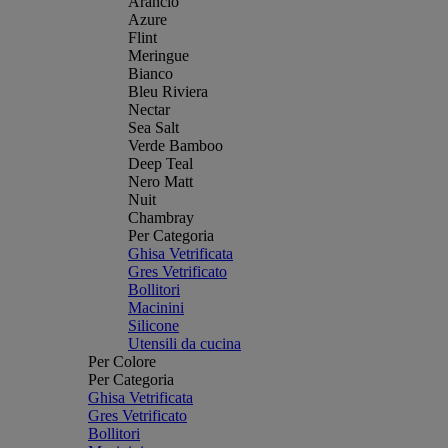
Arancio
Azure
Flint
Meringue
Bianco
Bleu Riviera
Nectar
Sea Salt
Verde Bamboo
Deep Teal
Nero Matt
Nuit
Chambray
Per Categoria
Ghisa Vetrificata
Gres Vetrificato
Bollitori
Macinini
Silicone
Utensili da cucina
Per Colore
Per Categoria
Ghisa Vetrificata
Gres Vetrificato
Bollitori