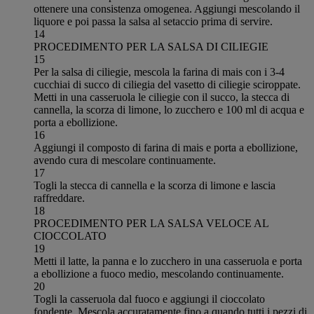
ottenere una consistenza omogenea. Aggiungi mescolando il
liquore e poi passa la salsa al setaccio prima di servire.
14
PROCEDIMENTO PER LA SALSA DI CILIEGIE
15
Per la salsa di ciliegie, mescola la farina di mais con i 3-4
cucchiai di succo di ciliegia del vasetto di ciliegie sciroppate.
Metti in una casseruola le ciliegie con il succo, la stecca di
cannella, la scorza di limone, lo zucchero e 100 ml di acqua e
porta a ebollizione.
16
Aggiungi il composto di farina di mais e porta a ebollizione,
avendo cura di mescolare continuamente.
17
Togli la stecca di cannella e la scorza di limone e lascia
raffreddare.
18
PROCEDIMENTO PER LA SALSA VELOCE AL
CIOCCOLATO
19
Metti il latte, la panna e lo zucchero in una casseruola e porta
a ebollizione a fuoco medio, mescolando continuamente.
20
Togli la casseruola dal fuoco e aggiungi il cioccolato
fondente. Mescola accuratamente fino a quando tutti i pezzi di