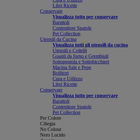
Libri Ricette
Conservare
Visualizza tutto per conservare
Barattoli
Contenitore Spatole
Pet Collection
Utensili da Cucina
Visualizza tutti gli utensili da cucina
Utensili e Coltelli
Guanti da forno e Grembiuli
Sottopentola e Sottobicchieri
Macina Sale e Pepe
Bollitori
Cura e Utilizzo
Libri Ricette
Conservare
Visualizza tutto per conservare
Barattoli
Contenitore Spatole
Pet Collection
Per Colore
Ciliegia
No Colour
Nero Lucido