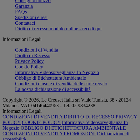
Consigli d'utilizzo
Garanzia
FAQs
Spedizioni e resi
Contattaci
Diritto di recesso modulo online - recedi qui
Informazioni Legali
Condizioni di Vendita
Diritto di Recesso
Privacy Policy
Cookie Policy
Informativa Videosorveglianza In Negozio
Obbligo di Etichettatura Ambientale
Condizioni d'uso e di vendita delle carte regalo
La nostra dichiarazione di accessibilità
Copyright © 2026, Le Creuset Italia srl ​​Viale Tunisia, 38 - 20124
Milano - VAT 04146440963 - Tel. 02 9834238
Informazioni Legali
CONDIZIONI DI VENDITA
DIRITTO DI RECESSO
PRIVACY
POLICY
COOKIE POLICY
Informativa Videosorveglianza In
Negozio
OBBLIGO DI ETICHETTATURA AMBIENTALE
CONDIZIONI DI VENDITA PROMOZIONI
Dichiarazione di
accessibilità