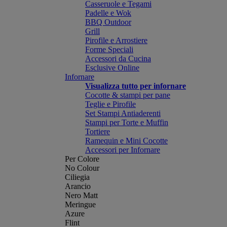
Casseruole e Tegami
Padelle e Wok
BBQ Outdoor
Grill
Pirofile e Arrostiere
Forme Speciali
Accessori da Cucina
Esclusive Online
Infornare
Visualizza tutto per infornare
Cocotte & stampi per pane
Teglie e Pirofile
Set Stampi Antiaderenti
Stampi per Torte e Muffin
Tortiere
Ramequin e Mini Cocotte
Accessori per Infornare
Per Colore
No Colour
Ciliegia
Arancio
Nero Matt
Meringue
Azure
Flint