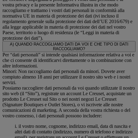
vostra privacy e la presente Informativa illustra in che modo
raccogliamo e trattiamo i vostri dati personali in conformità alla
normativa UE in materia di protezione dei dati (ivi incluso il
regolamento generale sulla protezione dei dati dell’UE 2016/679) e
alla legge applicabile in materia di protezione dei dati nel vostro
Paese, territorio o luogo di residenza (le “Leggi in materia di
protezione dei dati”).
A) QUANDO RACCOGLIAMO DATI DA VOI E CHE TIPO DI DATI
RACCOGLIAMO?
Per “dati personali” si intende qualsiasi informazione relativa a voi e
che ci consente di identificarvi direttamente o in combinazione con
altre informazioni.
Minori: Non raccogliamo dati personali da minori. Dovete aver
compiuto almeno 18 anni per utilizzare il nostro sito web e i nostri
servizi.
Possiamo raccogliere dati personali da voi quando utilizzate il nostro
sito web (il “Sito”), registrate un account Le Creuset, acquistate un
prodotto Le Creuset sul Sito o nei nostri negozi Le Creuset
(Signature Boutiques e Outlet Stores), o vi iscrivete alle nostre
comunicazioni di marketing. A seconda della vostra richiesta o del
vostro consenso, i dati personali possono includere:
i. il vostro nome, cognome, indirizzo email, data di nascita e
altri dati di contatto (indirizzo, numero di telefono e indirizzo
email), per registrare un account Le Creuset o effettuare un