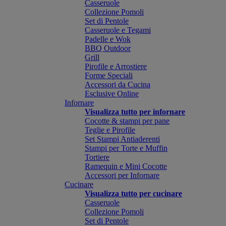
Casseruole
Collezione Pomoli
Set di Pentole
Casseruole e Tegami
Padelle e Wok
BBQ Outdoor
Grill
Pirofile e Arrostiere
Forme Speciali
Accessori da Cucina
Esclusive Online
Infornare
Visualizza tutto per infornare
Cocotte & stampi per pane
Teglie e Pirofile
Set Stampi Antiaderenti
Stampi per Torte e Muffin
Tortiere
Ramequin e Mini Cocotte
Accessori per Infornare
Cucinare
Visualizza tutto per cucinare
Casseruole
Collezione Pomoli
Set di Pentole