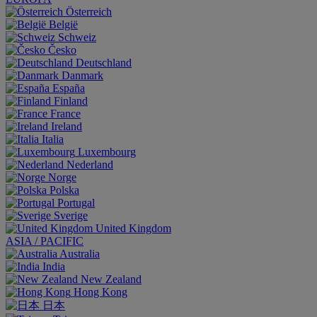
Österreich
België
Schweiz
Česko
Deutschland
Danmark
España
Finland
France
Ireland
Italia
Luxembourg
Nederland
Norge
Polska
Portugal
Sverige
United Kingdom
ASIA / PACIFIC
Australia
India
New Zealand
Hong Kong
日本