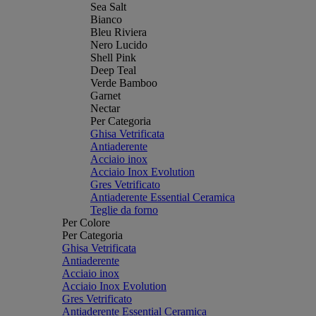
Sea Salt
Bianco
Bleu Riviera
Nero Lucido
Shell Pink
Deep Teal
Verde Bamboo
Garnet
Nectar
Per Categoria
Ghisa Vetrificata
Antiaderente
Acciaio inox
Acciaio Inox Evolution
Gres Vetrificato
Antiaderente Essential Ceramica
Teglie da forno
Per Colore
Per Categoria
Ghisa Vetrificata
Antiaderente
Acciaio inox
Acciaio Inox Evolution
Gres Vetrificato
Antiaderente Essential Ceramica