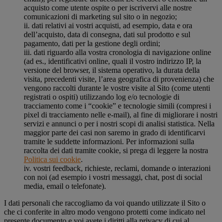
acquisto come utente ospite o per iscrivervi alle nostre
comunicazioni di marketing sul sito o in negozio;
ii. dati relativi ai vostri acquisti, ad esempio, data e ora
dell’acquisto, data di consegna, dati sul prodotto e sul
pagamento, dati per la gestione degli ordini;
iii. dati riguardo alla vostra cronologia di navigazione online
(ad es., identificativi online, quali il vostro indirizzo IP, la
versione del browser, il sistema operativo, la durata della
visita, precedenti visite, l’area geografica di provenienza) che
vengono raccolti durante le vostre visite al Sito (come utenti
registrati o ospiti) utilizzando log e/o tecnologie di
tracciamento come i “cookie” e tecnologie simili (compresi i
pixel di tracciamento nelle e-mail), al fine di migliorare i nostri
servizi e annunci o per i nostri scopi di analisi statistica. Nella
maggior parte dei casi non saremo in grado di identificarvi
tramite le suddette informazioni. Per informazioni sulla
raccolta dei dati tramite cookie, si prega di leggere la nostra
Politica sui cookie
.
iv. vostri feedback, richieste, reclami, domande o interazioni
con noi (ad esempio i vostri messaggi, chat, post di social
media, email o telefonate).
I dati personali che raccogliamo da voi quando utilizzate il Sito o
che ci conferite in altro modo vengono protetti come indicato nel
presente documento e voi avete i diritti alla privacy di cui al