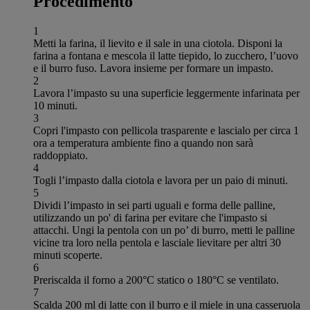
Procedimento
1
Metti la farina, il lievito e il sale in una ciotola. Disponi la
farina a fontana e mescola il latte tiepido, lo zucchero, l’uovo
e il burro fuso. Lavora insieme per formare un impasto.
2
Lavora l’impasto su una superficie leggermente infarinata per
10 minuti.
3
Copri l'impasto con pellicola trasparente e lascialo per circa 1
ora a temperatura ambiente fino a quando non sarà
raddoppiato.
4
Togli l’impasto dalla ciotola e lavora per un paio di minuti.
5
Dividi l’impasto in sei parti uguali e forma delle palline,
utilizzando un po' di farina per evitare che l'impasto si
attacchi. Ungi la pentola con un po’ di burro, metti le palline
vicine tra loro nella pentola e lasciale lievitare per altri 30
minuti scoperte.
6
Preriscalda il forno a 200°C statico o 180°C se ventilato.
7
Scalda 200 ml di latte con il burro e il miele in una casseruola