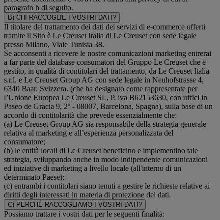
paragrafo h di seguito.
B) CHI RACCOGLIE I VOSTRI DATI?
Il titolare del trattamento dei dati dei servizi di e-commerce offerti
tramite il Sito è Le Creuset Italia di Le Creuset con sede legale
presso Milano, Viale Tunisia 38.
Se acconsenti a ricevere le nostre comunicazioni marketing entrerai
a far parte del database consumatori del Gruppo Le Creuset che è
gestito, in qualità di contitolari del trattamento, da Le Creuset Italia
s.r.l. e Le Creuset Group AG con sede legale in Neuhofstrasse 4,
6340 Baar, Svizzera. (che ha designato come rappresentate per
l’Unione Europea Le Creuset SL, P. iva B62153630, con uffici in
Paseo de Gracia 9, 2º - 08007, Barcelona, Spagna), sulla base di un
accordo di contitolarità che prevede essenzialmente che:
(a) Le Creuset Group AG sia responsabile della strategia generale
relativa al marketing e all’esperienza personalizzata del
consumatore;
(b) le entità locali di Le Creuset beneficino e implementino tale
strategia, sviluppando anche in modo indipendente comunicazioni
ed iniziative di marketing a livello locale (all'interno di un
determinato Paese);
(c) entrambi i contitolari siano tenuti a gestire le richieste relative ai
diritti degli interessati in materia di protezione dei dati.
C) PERCHÉ RACCOGLIAMO I VOSTRI DATI?
Possiamo trattare i vostri dati per le seguenti finalità: