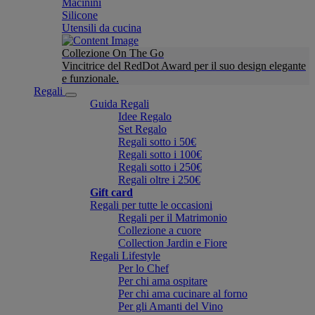
Macinini
Silicone
Utensili da cucina
Collezione On The Go
Vincitrice del RedDot Award per il suo design elegante
e funzionale.
Regali
Guida Regali
Idee Regalo
Set Regalo
Regali sotto i 50€
Regali sotto i 100€
Regali sotto i 250€
Regali oltre i 250€
Gift card
Regali per tutte le occasioni
Regali per il Matrimonio
Collezione a cuore
Collection Jardin e Fiore
Regali Lifestyle
Per lo Chef
Per chi ama ospitare
Per chi ama cucinare al forno
Per gli Amanti del Vino