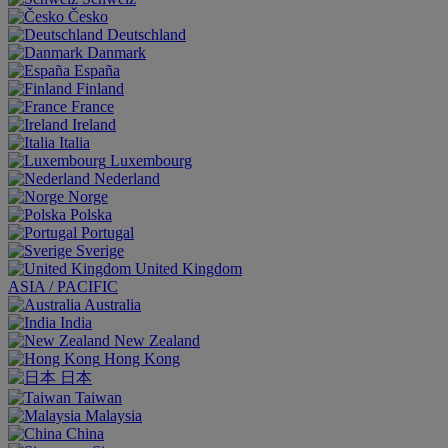
Česko
Deutschland
Danmark
España
Finland
France
Ireland
Italia
Luxembourg
Nederland
Norge
Polska
Portugal
Sverige
United Kingdom
ASIA / PACIFIC
Australia
India
New Zealand
Hong Kong
日本
Taiwan
Malaysia
China