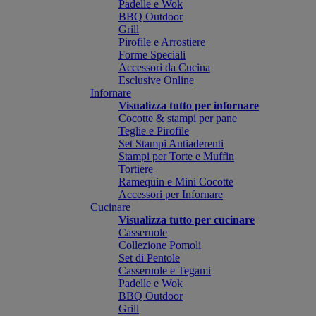
Padelle e Wok
BBQ Outdoor
Grill
Pirofile e Arrostiere
Forme Speciali
Accessori da Cucina
Esclusive Online
Infornare
Visualizza tutto per infornare
Cocotte & stampi per pane
Teglie e Pirofile
Set Stampi Antiaderenti
Stampi per Torte e Muffin
Tortiere
Ramequin e Mini Cocotte
Accessori per Infornare
Cucinare
Visualizza tutto per cucinare
Casseruole
Collezione Pomoli
Set di Pentole
Casseruole e Tegami
Padelle e Wok
BBQ Outdoor
Grill