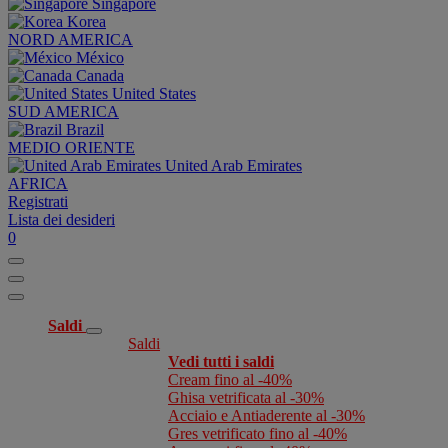
Singapore
Korea
NORD AMERICA
México
Canada
United States
SUD AMERICA
Brazil
MEDIO ORIENTE
United Arab Emirates
AFRICA
Registrati
Lista dei desideri
0
Saldi
Saldi
Vedi tutti i saldi
Cream fino al -40%
Ghisa vetrificata al -30%
Acciaio e Antiaderente al -30%
Gres vetrificato fino al -40%