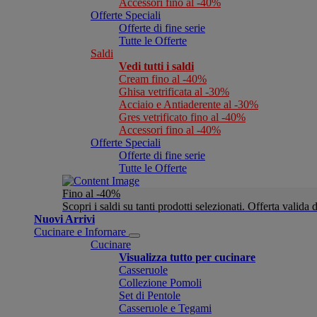
Accessori fino al -40%
Offerte Speciali
Offerte di fine serie
Tutte le Offerte
Saldi
Vedi tutti i saldi
Cream fino al -40%
Ghisa vetrificata al -30%
Acciaio e Antiaderente al -30%
Gres vetrificato fino al -40%
Accessori fino al -40%
Offerte Speciali
Offerte di fine serie
Tutte le Offerte
Fino al -40%
Scopri i saldi su tanti prodotti selezionati. Offerta valid
Nuovi Arrivi
Cucinare e Infornare
Cucinare
Visualizza tutto per cucinare
Casseruole
Collezione Pomoli
Set di Pentole
Casseruole e Tegami