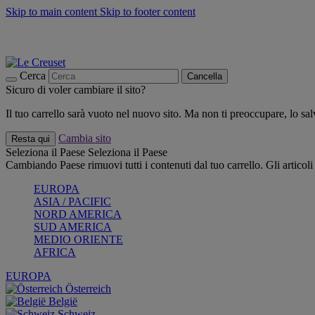
Skip to main content
Skip to footer content
📣 SALDI fino al -40%:
COMPRA
Grigliate, picnic, crea la tua estate con Le Creuset
COMPRA
Paga in 3 rate con Scalapay
Cerca
Cancella
Sicuro di voler cambiare il sito?
Il tuo carrello sarà vuoto nel nuovo sito. Ma non ti preoccupare, lo s
Cambia sito
Resta qui
Seleziona il Paese
Seleziona il Paese
Cambiando Paese rimuovi tutti i contenuti dal tuo carrello. Gli articol
EUROPA
ASIA / PACIFIC
NORD AMERICA
SUD AMERICA
MEDIO ORIENTE
AFRICA
EUROPA
Österreich
België
Schweiz