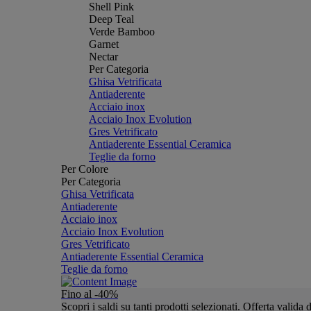
Shell Pink
Deep Teal
Verde Bamboo
Garnet
Nectar
Per Categoria
Ghisa Vetrificata
Antiaderente
Acciaio inox
Acciaio Inox Evolution
Gres Vetrificato
Antiaderente Essential Ceramica
Teglie da forno
Per Colore
Per Categoria
Ghisa Vetrificata
Antiaderente
Acciaio inox
Acciaio Inox Evolution
Gres Vetrificato
Antiaderente Essential Ceramica
Teglie da forno
Fino al -40%
Scopri i saldi su tanti prodotti selezionati. Offerta valid