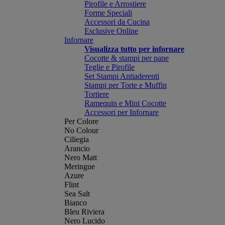
Pirofile e Arrostiere
Forme Speciali
Accessori da Cucina
Esclusive Online
Infornare
Visualizza tutto per infornare
Cocotte & stampi per pane
Teglie e Pirofile
Set Stampi Antiaderenti
Stampi per Torte e Muffin
Tortiere
Ramequin e Mini Cocotte
Accessori per Infornare
Per Colore
No Colour
Ciliegia
Arancio
Nero Matt
Meringue
Azure
Flint
Sea Salt
Bianco
Bleu Riviera
Nero Lucido