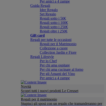
Per amici a 4 zampe
Guida Regali
Idee Regalo
Set Regalo
Regali sotto i 50€
Regali sotto i 100€
Regali sotto i 250€
Regali oltre i 250€
Gift card
Regali per tutte le occasioni
Regali per il Matrimonio
Collezione a cuore
Collection Jardin e Fiore
Regali Lifestyle
Per lo Chef
Per chi ama ospitare
Per chi ama cucinare al forno
Per gli Amanti del Vino
Per amici a 4 zampe
Novità
Scopri tutti i nuovi prodotti Le Creuset
Regali per il matrimonio
Stupisci gli sposi con un regalo che tramanderanno per