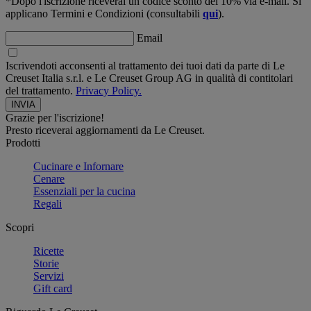
*Dopo l'iscrizione riceverai un codice sconto del 10% via e-mail. Si
applicano Termini e Condizioni (consultabili
qui
).
Email
Iscrivendoti acconsenti al trattamento dei tuoi dati da parte di Le
Creuset Italia s.r.l. e Le Creuset Group AG in qualità di contitolari
del trattamento.
Privacy Policy.
Grazie per l'iscrizione!
Presto riceverai aggiornamenti da Le Creuset.
Prodotti
Cucinare e Infornare
Cenare
Essenziali per la cucina
Regali
Scopri
Ricette
Storie
Servizi
Gift card