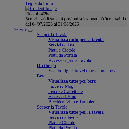
Teglie da forno
Fino al -40%
Scopri i saldi su tanti prodotti selezionati. Offerta valida
dal 04/07/2026 al 31/08/2026
Servire
Set per la Tavola
Visualizza tutto per la tavola
Servizi da tavola
Piatti e Ciotole
Piatti da Portata
Accessori per la Tavola
On the go
Vedi bottiglie, travel mug e lunchbox
Bere
Visualizza tutto per bere
Tazze & Mug
Teiere e Caffettiere
Accessori Vino
Bicchieri Vino e Tumbler
Set per la Tavola
Visualizza tutto per la tavola
Servizi da tavola
Piatti e Ciotole
Piatti da Portata