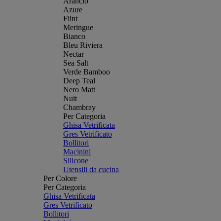
Arancio
Azure
Flint
Meringue
Bianco
Bleu Riviera
Nectar
Sea Salt
Verde Bamboo
Deep Teal
Nero Matt
Nuit
Chambray
Per Categoria
Ghisa Vetrificata
Gres Vetrificato
Bollitori
Macinini
Silicone
Utensili da cucina
Per Colore
Per Categoria
Ghisa Vetrificata
Gres Vetrificato
Bollitori