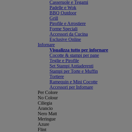
Casseruole e Tegami
Padelle e Wok
BBQ Outdoor
Grill
Pirofile e Arrostiere
Forme Speciali
Accessori da Cucina
Esclusive Online
Infornare
Visualizza tutto per infornare
Cocotte & stampi per pane
Teglie e Pirofile
Set Stampi Antiaderenti
Stampi per Torte e Muffin
Tortiere
Ramequin e Mini Cocotte
Accessori per Infornare
Per Colore
No Colour
Ciliegia
Arancio
Nero Matt
Meringue
Azure
Flint