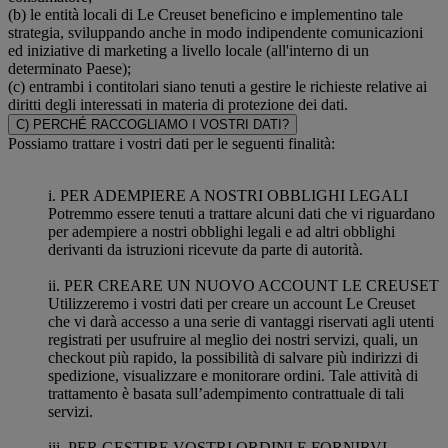
(b) le entità locali di Le Creuset beneficino e implementino tale
strategia, sviluppando anche in modo indipendente comunicazioni
ed iniziative di marketing a livello locale (all'interno di un
determinato Paese);
(c) entrambi i contitolari siano tenuti a gestire le richieste relative ai
diritti degli interessati in materia di protezione dei dati.
C) PERCHÉ RACCOGLIAMO I VOSTRI DATI?
Possiamo trattare i vostri dati per le seguenti finalità:
i. PER ADEMPIERE A NOSTRI OBBLIGHI LEGALI
Potremmo essere tenuti a trattare alcuni dati che vi riguardano
per adempiere a nostri obblighi legali e ad altri obblighi
derivanti da istruzioni ricevute da parte di autorità.
ii. PER CREARE UN NUOVO ACCOUNT LE CREUSET
Utilizzeremo i vostri dati per creare un account Le Creuset
che vi darà accesso a una serie di vantaggi riservati agli utenti
registrati per usufruire al meglio dei nostri servizi, quali, un
checkout più rapido, la possibilità di salvare più indirizzi di
spedizione, visualizzare e monitorare ordini. Tale attività di
trattamento è basata sull’adempimento contrattuale di tali
servizi.
iii. PER GESTIRE VOSTRI ORDINI E FORNIRVI