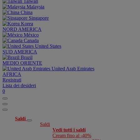
Taiwan
Malaysia
China
Singapore
Korea
NORD AMERICA
México
Canada
United States
SUD AMERICA
Brazil
MEDIO ORIENTE
United Arab Emirates
AFRICA
Registrati
Lista dei desideri
0
Saldi
Saldi
Vedi tutti i saldi
Cream fino al -40%