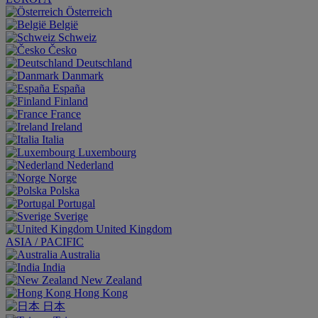
Österreich
België
Schweiz
Česko
Deutschland
Danmark
España
Finland
France
Ireland
Italia
Luxembourg
Nederland
Norge
Polska
Portugal
Sverige
United Kingdom
ASIA / PACIFIC
Australia
India
New Zealand
Hong Kong
日本