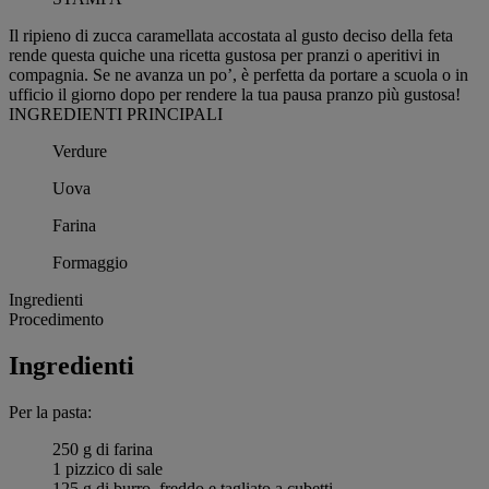
Il ripieno di zucca caramellata accostata al gusto deciso della feta
rende questa quiche una ricetta gustosa per pranzi o aperitivi in
compagnia. Se ne avanza un po’, è perfetta da portare a scuola o in
ufficio il giorno dopo per rendere la tua pausa pranzo più gustosa!
INGREDIENTI PRINCIPALI
Verdure
Uova
Farina
Formaggio
Ingredienti
Procedimento
Ingredienti
Per la pasta:
250 g di farina
1 pizzico di sale
125 g di burro, freddo e tagliato a cubetti