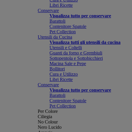
Libri Ricette
Conservare
Visualizza tutto per conservare
Barattoli
Contenitore Spatole
Pet Collection
Utensili da Cucina
Visualizza tutti gli utensili da cucina
Utensili e Coltelli
Guanti da forno e Grembiuli
Sottopentola e Sottobicchieri
Macina Sale e Pepe
Bollitori
Cura e Utilizzo
Libri Ricette
Conservare
Visualizza tutto per conservare
Barattoli
Contenitore Spatole
Pet Collection
Per Colore
Ciliegia
No Colour
Nero Lucido