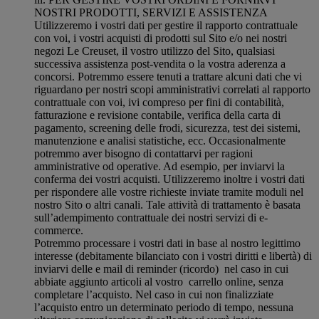
NOSTRI PRODOTTI, SERVIZI E ASSISTENZA
Utilizzeremo i vostri dati per gestire il rapporto contrattuale
con voi, i vostri acquisti di prodotti sul Sito e/o nei nostri
negozi Le Creuset, il vostro utilizzo del Sito, qualsiasi
successiva assistenza post-vendita o la vostra aderenza a
concorsi. Potremmo essere tenuti a trattare alcuni dati che vi
riguardano per nostri scopi amministrativi correlati al rapporto
contrattuale con voi, ivi compreso per fini di contabilità,
fatturazione e revisione contabile, verifica della carta di
pagamento, screening delle frodi, sicurezza, test dei sistemi,
manutenzione e analisi statistiche, ecc. Occasionalmente
potremmo aver bisogno di contattarvi per ragioni
amministrative od operative. Ad esempio, per inviarvi la
conferma dei vostri acquisti. Utilizzeremo inoltre i vostri dati
per rispondere alle vostre richieste inviate tramite moduli nel
nostro Sito o altri canali. Tale attività di trattamento è basata
sull’adempimento contrattuale dei nostri servizi di e-
commerce.
Potremmo processare i vostri dati in base al nostro legittimo
interesse (debitamente bilanciato con i vostri diritti e libertà) di
inviarvi delle e mail di reminder (ricordo) nel caso in cui
abbiate aggiunto articoli al vostro carrello online, senza
completare l’acquisto. Nel caso in cui non finalizziate
l’acquisto entro un determinato periodo di tempo, nessuna