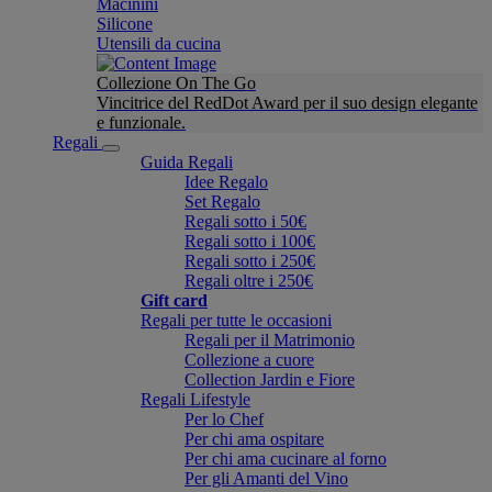
Macinini
Silicone
Utensili da cucina
Collezione On The Go
Vincitrice del RedDot Award per il suo design elegante
e funzionale.
Regali
Guida Regali
Idee Regalo
Set Regalo
Regali sotto i 50€
Regali sotto i 100€
Regali sotto i 250€
Regali oltre i 250€
Gift card
Regali per tutte le occasioni
Regali per il Matrimonio
Collezione a cuore
Collection Jardin e Fiore
Regali Lifestyle
Per lo Chef
Per chi ama ospitare
Per chi ama cucinare al forno
Per gli Amanti del Vino