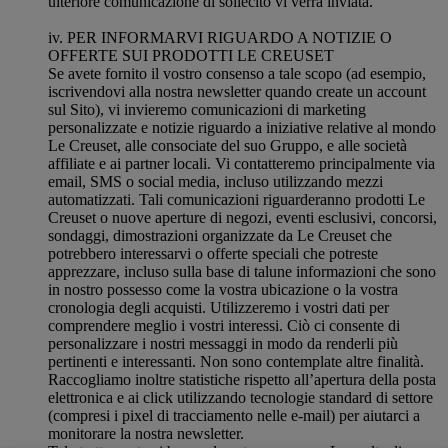
ulteriore comunicazione di sollecito vi verrà inviata.
iv. PER INFORMARVI RIGUARDO A NOTIZIE O
OFFERTE SUI PRODOTTI LE CREUSET
Se avete fornito il vostro consenso a tale scopo (ad esempio,
iscrivendovi alla nostra newsletter quando create un account
sul Sito), vi invieremo comunicazioni di marketing
personalizzate e notizie riguardo a iniziative relative al mondo
Le Creuset, alle consociate del suo Gruppo, e alle società
affiliate e ai partner locali. Vi contatteremo principalmente via
email, SMS o social media, incluso utilizzando mezzi
automatizzati. Tali comunicazioni riguarderanno prodotti Le
Creuset o nuove aperture di negozi, eventi esclusivi, concorsi,
sondaggi, dimostrazioni organizzate da Le Creuset che
potrebbero interessarvi o offerte speciali che potreste
apprezzare, incluso sulla base di talune informazioni che sono
in nostro possesso come la vostra ubicazione o la vostra
cronologia degli acquisti. Utilizzeremo i vostri dati per
comprendere meglio i vostri interessi. Ciò ci consente di
personalizzare i nostri messaggi in modo da renderli più
pertinenti e interessanti. Non sono contemplate altre finalità.
Raccogliamo inoltre statistiche rispetto all’apertura della posta
elettronica e ai click utilizzando tecnologie standard di settore
(compresi i pixel di tracciamento nelle e-mail) per aiutarci a
monitorare la nostra newsletter.