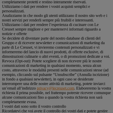
completamente protetti e restino interamente riservati.
Utilizziamo i dati per rendere i vostri acquisti semplici e
personalizzati.
Analizziamo in che modo gli utenti utilizzano il nostro sito web e i
nostri servizi per renderli sempre più fruibili e interessanti.
Utilizziamo i dati per rendere l’esperienza di cucinare con Le
Creuset sempre migliore e per mantenervi informati riguardo a
notizie e offerte
Se decidete di diventare parte del nostro database di clienti del
Gruppo e di ricevere newsletter e comunicazioni di marketing da
parte di Le Creuset, vi invieremo contenuti personalizzati e vi
informeremo del lancio di nuovi prodotti, di offerte esclusive, di
dimostrazioni culinarie o altri eventi, o di promozioni dedicate a voi.
Revoca (Opt-out): Potete scegliere di non ricevere più le nostre
comunicazioni di marketing in qualsiasi momento, senza alcun
costo, attraverso le modalità presenti nelle comunicazioni stesse (ad
esempio, cliccando sul pulsante “Unsubscribe” (Annulla iscrizione)
in fondo a qualsiasi newsletter), in ogni caso se desiderate
interrompere una delle nostre attività di marketing, potete inviarci
un’email all’indirizzo
privacy@lecreuset.com
. Elaboreremo la vostra
richiesta il prima possibile, nel frattempo potreste ricevere comunque
alcune comunicazioni fino a quando la vostra richiesta non sarà
completamente evasa.
I vostri dati sono sotto il vostro controllo
Ricordatevi che voi avete il controllo dei vostri dati e potete gestire