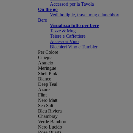
Accessori per la Tavola
On the go
Vedi bottiglie, travel mug e lunchbox
Bere
Visualizza tutto per bere
Tazze & Mug
Teiere e Caffettiere
Accessori Vino
Bicchieri Vino e Tumbler
Per Colore
Ciliegia
Arancio
Meringue
Shell Pink
Bianco
Deep Teal
Azure
Flint
Nero Matt
Sea Salt
Bleu Riviera
Chambray
Verde Bamboo
Nero Lucido
Rose Quartz