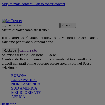
Skip to main content
Skip to footer content
📣 SALDI fino al -40%:
COMPRA
Grigliate, picnic, crea la tua estate con Le Creuset
COMPRA
Paga in 3 rate con Scalapay
Cerca
Cancella
Sicuro di voler cambiare il sito?
Il tuo carrello sarà vuoto nel nuovo sito. Ma non ti preoccupare, lo
salviamo per quando tornerai dopo.
Cambia sito
Resta qui
Seleziona il Paese
Seleziona il Paese
Cambiando Paese rimuovi tutti i contenuti dal tuo carrello. Gli
articoli comprati online possono essere spediti solo nel Paese
selezionato.
EUROPA
ASIA / PACIFIC
NORD AMERICA
SUD AMERICA
MEDIO ORIENTE
AFRICA
EUROPA