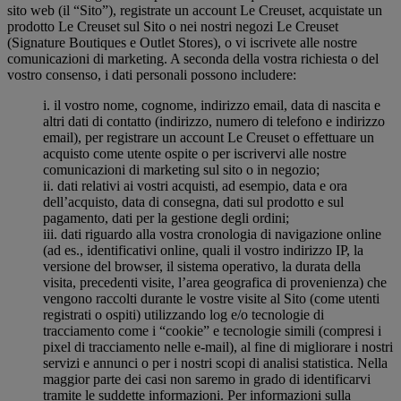
sito web (il “Sito”), registrate un account Le Creuset, acquistate un
prodotto Le Creuset sul Sito o nei nostri negozi Le Creuset
(Signature Boutiques e Outlet Stores), o vi iscrivete alle nostre
comunicazioni di marketing. A seconda della vostra richiesta o del
vostro consenso, i dati personali possono includere:
i. il vostro nome, cognome, indirizzo email, data di nascita e
altri dati di contatto (indirizzo, numero di telefono e indirizzo
email), per registrare un account Le Creuset o effettuare un
acquisto come utente ospite o per iscrivervi alle nostre
comunicazioni di marketing sul sito o in negozio;
ii. dati relativi ai vostri acquisti, ad esempio, data e ora
dell’acquisto, data di consegna, dati sul prodotto e sul
pagamento, dati per la gestione degli ordini;
iii. dati riguardo alla vostra cronologia di navigazione online
(ad es., identificativi online, quali il vostro indirizzo IP, la
versione del browser, il sistema operativo, la durata della
visita, precedenti visite, l’area geografica di provenienza) che
vengono raccolti durante le vostre visite al Sito (come utenti
registrati o ospiti) utilizzando log e/o tecnologie di
tracciamento come i “cookie” e tecnologie simili (compresi i
pixel di tracciamento nelle e-mail), al fine di migliorare i nostri
servizi e annunci o per i nostri scopi di analisi statistica. Nella
maggior parte dei casi non saremo in grado di identificarvi
tramite le suddette informazioni. Per informazioni sulla