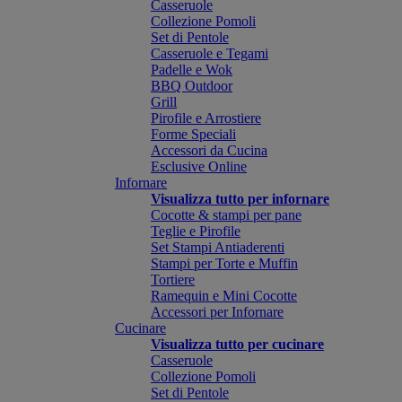
Casseruole
Collezione Pomoli
Set di Pentole
Casseruole e Tegami
Padelle e Wok
BBQ Outdoor
Grill
Pirofile e Arrostiere
Forme Speciali
Accessori da Cucina
Esclusive Online
Infornare
Visualizza tutto per infornare
Cocotte & stampi per pane
Teglie e Pirofile
Set Stampi Antiaderenti
Stampi per Torte e Muffin
Tortiere
Ramequin e Mini Cocotte
Accessori per Infornare
Cucinare
Visualizza tutto per cucinare
Casseruole
Collezione Pomoli
Set di Pentole