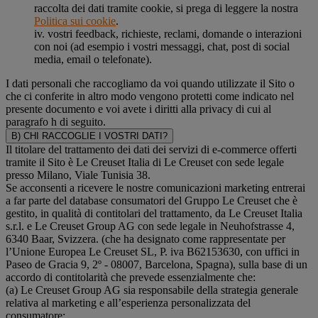
raccolta dei dati tramite cookie, si prega di leggere la nostra
Politica sui cookie
.
iv. vostri feedback, richieste, reclami, domande o interazioni
con noi (ad esempio i vostri messaggi, chat, post di social
media, email o telefonate).
I dati personali che raccogliamo da voi quando utilizzate il Sito o
che ci conferite in altro modo vengono protetti come indicato nel
presente documento e voi avete i diritti alla privacy di cui al
paragrafo h di seguito.
B) CHI RACCOGLIE I VOSTRI DATI?
Il titolare del trattamento dei dati dei servizi di e-commerce offerti
tramite il Sito è Le Creuset Italia di Le Creuset con sede legale
presso Milano, Viale Tunisia 38.
Se acconsenti a ricevere le nostre comunicazioni marketing entrerai
a far parte del database consumatori del Gruppo Le Creuset che è
gestito, in qualità di contitolari del trattamento, da Le Creuset Italia
s.r.l. e Le Creuset Group AG con sede legale in Neuhofstrasse 4,
6340 Baar, Svizzera. (che ha designato come rappresentate per
l’Unione Europea Le Creuset SL, P. iva B62153630, con uffici in
Paseo de Gracia 9, 2º - 08007, Barcelona, Spagna), sulla base di un
accordo di contitolarità che prevede essenzialmente che:
(a) Le Creuset Group AG sia responsabile della strategia generale
relativa al marketing e all’esperienza personalizzata del
consumatore;