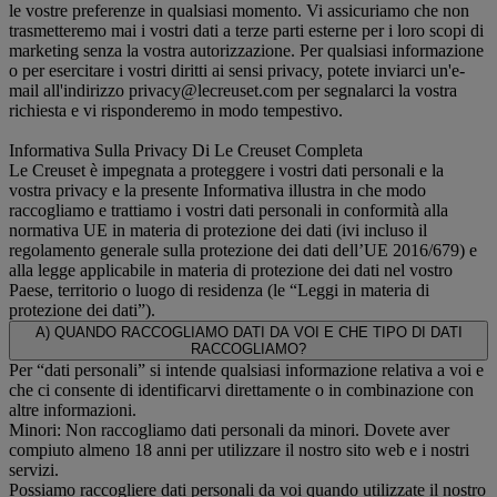
le vostre preferenze in qualsiasi momento. Vi assicuriamo che non
trasmetteremo mai i vostri dati a terze parti esterne per i loro scopi di
marketing senza la vostra autorizzazione. Per qualsiasi informazione
o per esercitare i vostri diritti ai sensi privacy, potete inviarci un'e-
mail all'indirizzo privacy@lecreuset.com per segnalarci la vostra
richiesta e vi risponderemo in modo tempestivo.
Informativa Sulla Privacy Di Le Creuset Completa
Le Creuset è impegnata a proteggere i vostri dati personali e la
vostra privacy e la presente Informativa illustra in che modo
raccogliamo e trattiamo i vostri dati personali in conformità alla
normativa UE in materia di protezione dei dati (ivi incluso il
regolamento generale sulla protezione dei dati dell’UE 2016/679) e
alla legge applicabile in materia di protezione dei dati nel vostro
Paese, territorio o luogo di residenza (le “Leggi in materia di
protezione dei dati”).
A) QUANDO RACCOGLIAMO DATI DA VOI E CHE TIPO DI DATI
RACCOGLIAMO?
Per “dati personali” si intende qualsiasi informazione relativa a voi e
che ci consente di identificarvi direttamente o in combinazione con
altre informazioni.
Minori: Non raccogliamo dati personali da minori. Dovete aver
compiuto almeno 18 anni per utilizzare il nostro sito web e i nostri
servizi.
Possiamo raccogliere dati personali da voi quando utilizzate il nostro