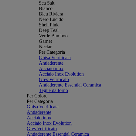
Sea Salt
Bianco
Bleu Riviera
Nero Lucido
Shell Pink
Deep Teal
Verde Bamboo
Garnet
Nectar
Per Categoria
Ghisa Vetrificata
Antiaderente
Acciaio inox
Acciaio Inox Evolution
Gres Vetrificato
Antiaderente Essential Ceramica
Teglie da forno
Per Colore
Per Categoria
Ghisa Vetrificata
Antiaderente
Acciaio inox
Acciaio Inox Evolution
Gres Vetrificato
Antiaderente Essential Ceramica