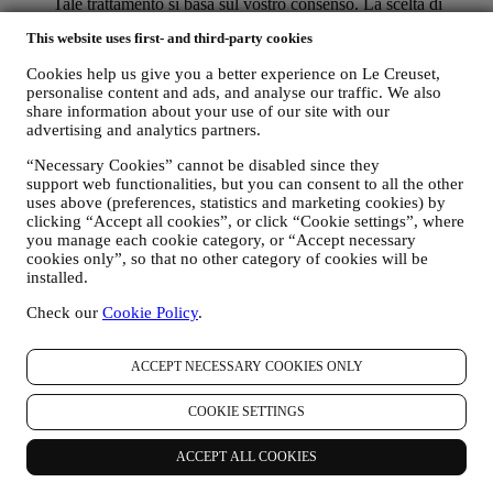
Tale trattamento si basa sul vostro consenso. La scelta di
acconsentire all’invio delle nostre comunicazioni può essere
This website uses first- and third-party cookies
esercitata nei momenti in cui i dati personali vengono raccolti
spuntando la casella di controllo appropriata.
Cookies help us give you a better experience on Le Creuset,
personalise content and ads, and analyse our traffic. We also
Revoca (Opt-out): Potete interrompere la ricezione delle nostre
share information about your use of our site with our
comunicazioni di marketing e dei nostri aggiornamenti in qualsiasi
advertising and analytics partners.
momento, gratuitamente, attraverso le modalità presenti nelle
comunicazioni stesse (ad esempio, cliccando sul pulsante
“Necessary Cookies” cannot be disabled since they
“Unsubscribe” (Annulla iscrizione) in fondo a qualsiasi newsletter.
support web functionalities, but you can consent to all the other
Se desiderate interrompere qualsiasi delle nostre attività di
uses above (preferences, statistics and marketing cookies) by
marketing, potete inviarci un’email all’indirizzo
clicking “Accept all cookies”, or click “Cookie settings”, where
privacy@lecreuset.com
.Tratteremo la vostra richiesta di
you manage each cookie category, or “Accept necessary
cookies only”, so that no other category of cookies will be
annullamento dell’iscrizione il prima possibile, ma in alcune
installed.
circostanze potreste continuare a ricevere qualche messaggio prima
che la vostra richiesta di annullamento venga interamente elaborata.
Check our
Cookie Policy
.
Non trasmettiamo o vendiamo i vostri dati di contatto e altri dati
ACCEPT NECESSARY COOKIES ONLY
personali ad altre società per i loro scopi di marketing.
COOKIE SETTINGS
v. RINVIARE PUBBLICITÀ MIRATA/PERSONALIZZARE LE
NOSTRE OFFERTE E MIGLIORARE L’ESPERIENZA DEL
ACCEPT ALL COOKIES
CONSUMATORE
È nostra intenzione utilizzare i vostri dati per adattare i nostri servizi