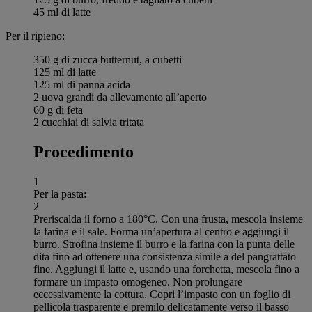
45 ml di latte
Per il ripieno:
350 g di zucca butternut, a cubetti
125 ml di latte
125 ml di panna acida
2 uova grandi da allevamento all’aperto
60 g di feta
2 cucchiai di salvia tritata
Procedimento
1
Per la pasta:
2
Preriscalda il forno a 180°C. Con una frusta, mescola insieme
la farina e il sale. Forma un’apertura al centro e aggiungi il
burro. Strofina insieme il burro e la farina con la punta delle
dita fino ad ottenere una consistenza simile a del pangrattato
fine. Aggiungi il latte e, usando una forchetta, mescola fino a
formare un impasto omogeneo. Non prolungare
eccessivamente la cottura. Copri l’impasto con un foglio di
pellicola trasparente e premilo delicatamente verso il basso