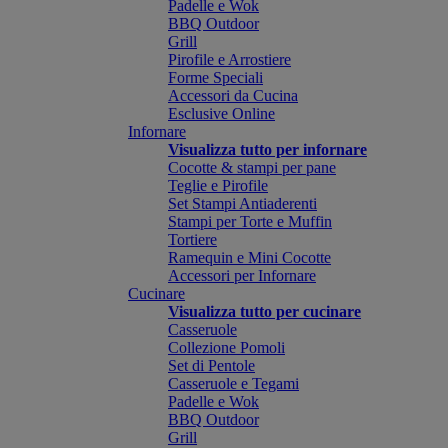
Padelle e Wok
BBQ Outdoor
Grill
Pirofile e Arrostiere
Forme Speciali
Accessori da Cucina
Esclusive Online
Infornare
Visualizza tutto per infornare
Cocotte & stampi per pane
Teglie e Pirofile
Set Stampi Antiaderenti
Stampi per Torte e Muffin
Tortiere
Ramequin e Mini Cocotte
Accessori per Infornare
Cucinare
Visualizza tutto per cucinare
Casseruole
Collezione Pomoli
Set di Pentole
Casseruole e Tegami
Padelle e Wok
BBQ Outdoor
Grill