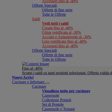
Accessori fino al -40%
Offerte Speciali
Offerte di fine serie
Tutte le Offerte
Saldi
Vedi tutti i saldi
Cream fino al -40%
Ghisa vetrificata al -30%
Acciaio e Antiaderente al -30%
Gres vetrificato fino al -40%
Accessori fino al -40%
Offerte Speciali
Offerte di fine serie
Tutte le Offerte
Fino al -40%
Scopri i saldi su tanti prodotti selezionati. Offerta valid
Nuovi Arrivi
Cucinare e Infornare
Cucinare
Visualizza tutto per cucinare
Casseruole
Collezione Pomoli
Set di Pentole
Casseruole e Tegami