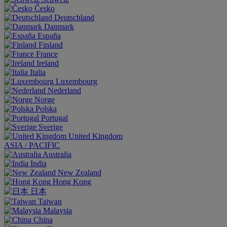
Česko
Deutschland
Danmark
España
Finland
France
Ireland
Italia
Luxembourg
Nederland
Norge
Polska
Portugal
Sverige
United Kingdom
ASIA / PACIFIC
Australia
India
New Zealand
Hong Kong
日本
Taiwan
Malaysia
China