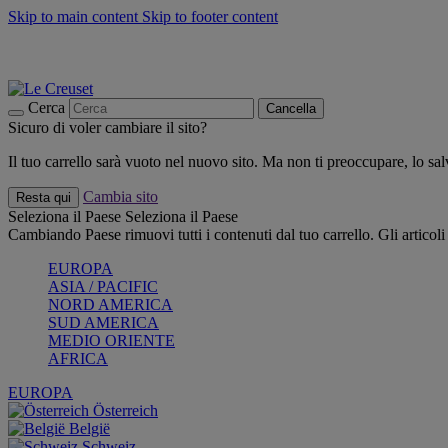
Skip to main content
Skip to footer content
📣 SALDI fino al -40%:
COMPRA
Grigliate, picnic, crea la tua estate con Le Creuset
COMPRA
Paga in 3 rate con Scalapay
Cerca
Cancella
Sicuro di voler cambiare il sito?
Il tuo carrello sarà vuoto nel nuovo sito. Ma non ti preoccupare, lo s
Cambia sito
Resta qui
Seleziona il Paese
Seleziona il Paese
Cambiando Paese rimuovi tutti i contenuti dal tuo carrello. Gli articol
EUROPA
ASIA / PACIFIC
NORD AMERICA
SUD AMERICA
MEDIO ORIENTE
AFRICA
EUROPA
Österreich
België
Schweiz