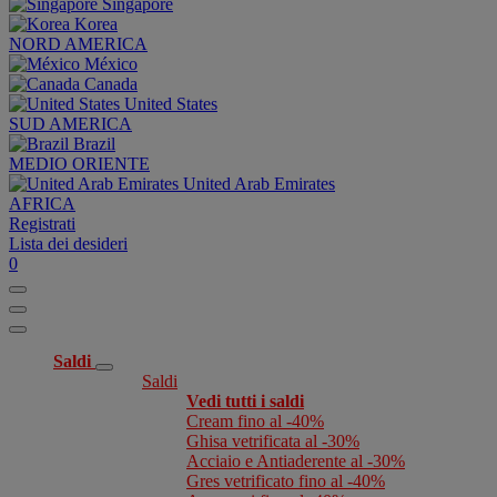
Singapore
Korea
NORD AMERICA
México
Canada
United States
SUD AMERICA
Brazil
MEDIO ORIENTE
United Arab Emirates
AFRICA
Registrati
Lista dei desideri
0
Saldi
Saldi
Vedi tutti i saldi
Cream fino al -40%
Ghisa vetrificata al -30%
Acciaio e Antiaderente al -30%
Gres vetrificato fino al -40%