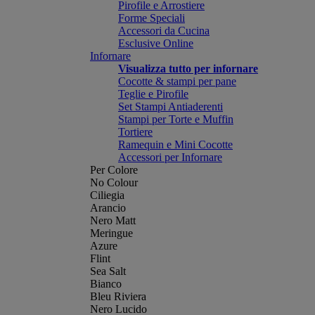
Pirofile e Arrostiere
Forme Speciali
Accessori da Cucina
Esclusive Online
Infornare
Visualizza tutto per infornare
Cocotte & stampi per pane
Teglie e Pirofile
Set Stampi Antiaderenti
Stampi per Torte e Muffin
Tortiere
Ramequin e Mini Cocotte
Accessori per Infornare
Per Colore
No Colour
Ciliegia
Arancio
Nero Matt
Meringue
Azure
Flint
Sea Salt
Bianco
Bleu Riviera
Nero Lucido