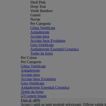
Shell Pink
Deep Teal
Verde Bamboo
Garnet
Nectar
Per Categoria
Ghisa Vetrificata
Antiaderente
Acciaio inox
Acciaio Inox Evolution
Gres Vetrificato
Antiaderente Essential Ceramica
Teglie da forno
Per Colore
Per Categoria
Ghisa Vetrificata
Antiaderente
Acciaio inox
Acciaio Inox Evolution
Gres Vetrificato
Antiaderente Essential Ceramica
Teglie da forno
Fino al -40%
Scopri i saldi su tanti prodotti selezionati. Offerta valid