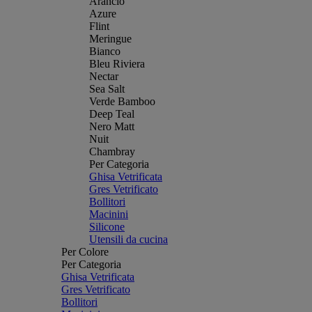
Arancio
Azure
Flint
Meringue
Bianco
Bleu Riviera
Nectar
Sea Salt
Verde Bamboo
Deep Teal
Nero Matt
Nuit
Chambray
Per Categoria
Ghisa Vetrificata
Gres Vetrificato
Bollitori
Macinini
Silicone
Utensili da cucina
Per Colore
Per Categoria
Ghisa Vetrificata
Gres Vetrificato
Bollitori