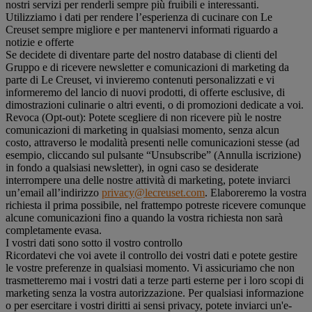
nostri servizi per renderli sempre più fruibili e interessanti.
Utilizziamo i dati per rendere l’esperienza di cucinare con Le
Creuset sempre migliore e per mantenervi informati riguardo a
notizie e offerte
Se decidete di diventare parte del nostro database di clienti del
Gruppo e di ricevere newsletter e comunicazioni di marketing da
parte di Le Creuset, vi invieremo contenuti personalizzati e vi
informeremo del lancio di nuovi prodotti, di offerte esclusive, di
dimostrazioni culinarie o altri eventi, o di promozioni dedicate a voi.
Revoca (Opt-out): Potete scegliere di non ricevere più le nostre
comunicazioni di marketing in qualsiasi momento, senza alcun
costo, attraverso le modalità presenti nelle comunicazioni stesse (ad
esempio, cliccando sul pulsante “Unsubscribe” (Annulla iscrizione)
in fondo a qualsiasi newsletter), in ogni caso se desiderate
interrompere una delle nostre attività di marketing, potete inviarci
un’email all’indirizzo
privacy@lecreuset.com
. Elaboreremo la vostra
richiesta il prima possibile, nel frattempo potreste ricevere comunque
alcune comunicazioni fino a quando la vostra richiesta non sarà
completamente evasa.
I vostri dati sono sotto il vostro controllo
Ricordatevi che voi avete il controllo dei vostri dati e potete gestire
le vostre preferenze in qualsiasi momento. Vi assicuriamo che non
trasmetteremo mai i vostri dati a terze parti esterne per i loro scopi di
marketing senza la vostra autorizzazione. Per qualsiasi informazione
o per esercitare i vostri diritti ai sensi privacy, potete inviarci un'e-