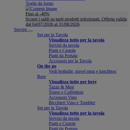
Teglie da forno
Fino al -40%
Scopri i saldi su tanti prodotti selezionati. Offerta valida
dal 04/07/2026 al 31/08/2026
Servire
Set per la Tavola
Visualizza tutto per la tavola
Servizi da tavola
Piatti e Ciotole
Piatti da Portata
Accessori per la Tavola
On the go
Vedi bottiglie, travel mug e lunchbox
Bere
Visualizza tutto per bere
Tazze & Mug
Teiere e Caffettiere
Accessori Vino
Bicchieri Vino e Tumbler
Set per la Tavola
Visualizza tutto per la tavola
Servizi da tavola
Piatti e Ciotole
Piatti da Portata