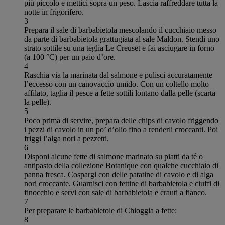
più piccolo e mettici sopra un peso. Lascia raffreddare tutta la
notte in frigorifero.
3
Prepara il sale di barbabietola mescolando il cucchiaio messo
da parte di barbabietola grattugiata al sale Maldon. Stendi uno
strato sottile su una teglia Le Creuset e fai asciugare in forno
(a 100 °C) per un paio d’ore.
4
Raschia via la marinata dal salmone e pulisci accuratamente
l’eccesso con un canovaccio umido. Con un coltello molto
affilato, taglia il pesce a fette sottili lontano dalla pelle (scarta
la pelle).
5
Poco prima di servire, prepara delle chips di cavolo friggendo
i pezzi di cavolo in un po’ d’olio fino a renderli croccanti. Poi
friggi l’alga nori a pezzetti.
6
Disponi alcune fette di salmone marinato su piatti da té o
antipasto della collezione Botanique con qualche cucchiaio di
panna fresca. Cospargi con delle patatine di cavolo e di alga
nori croccante. Guarnisci con fettine di barbabietola e ciuffi di
finocchio e servi con sale di barbabietola e crauti a fianco.
7
Per preparare le barbabietole di Chioggia a fette:
8