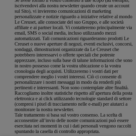
Se avete fornito il vostro consenso a tale scopo (ad esempio,
iscrivendovi alla nostra newsletter quando create un account
sul Sito), vi invieremo comunicazioni di marketing
personalizzate e notizie riguardo a iniziative relative al mondo
Le Creuset, alle consociate del suo Gruppo, e alle società
affiliate e ai partner locali. Vi contatteremo principalmente via
email, SMS o social media, incluso utilizzando mezzi
automatizzati. Tali comunicazioni riguarderanno prodotti Le
Creuset o nuove aperture di negozi, eventi esclusivi, concorsi,
sondaggi, dimostrazioni organizzate da Le Creuset che
potrebbero interessarvi o offerte speciali che potreste
apprezzare, incluso sulla base di talune informazioni che sono
in nostro possesso come la vostra ubicazione o la vostra
cronologia degli acquisti. Utilizzeremo i vostri dati per
comprendere meglio i vostri interessi. Ciò ci consente di
personalizzare i nostri messaggi in modo da renderli più
pertinenti e interessanti. Non sono contemplate altre finalità.
Raccogliamo inoltre statistiche rispetto all’apertura della posta
elettronica e ai click utilizzando tecnologie standard di settore
(compresi i pixel di tracciamento nelle e-mail) per aiutarci a
monitorare la nostra newsletter.
Tale trattamento si basa sul vostro consenso. La scelta di
acconsentire all’invio delle nostre comunicazioni può essere
esercitata nei momenti in cui i dati personali vengono raccolti
spuntando la casella di controllo appropriata.