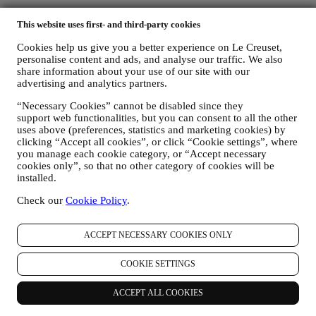
Revoca (Opt-out): Potete interrompere la ricezione delle nostre
This website uses first- and third-party cookies
comunicazioni di marketing e dei nostri aggiornamenti in qualsiasi
momento, gratuitamente, attraverso le modalità presenti nelle
Cookies help us give you a better experience on Le Creuset,
comunicazioni stesse (ad esempio, cliccando sul pulsante
personalise content and ads, and analyse our traffic. We also
“Unsubscribe” (Annulla iscrizione) in fondo a qualsiasi newsletter.
share information about your use of our site with our
Se desiderate interrompere qualsiasi delle nostre attività di
advertising and analytics partners.
marketing, potete inviarci un’email all’indirizzo
privacy@lecreuset.com
.Tratteremo la vostra richiesta di
“Necessary Cookies” cannot be disabled since they
annullamento dell’iscrizione il prima possibile, ma in alcune
support web functionalities, but you can consent to all the other
circostanze potreste continuare a ricevere qualche messaggio prima
uses above (preferences, statistics and marketing cookies) by
che la vostra richiesta di annullamento venga interamente elaborata.
clicking “Accept all cookies”, or click “Cookie settings”, where
you manage each cookie category, or “Accept necessary
cookies only”, so that no other category of cookies will be
Non trasmettiamo o vendiamo i vostri dati di contatto e altri dati
installed.
personali ad altre società per i loro scopi di marketing.
Check our
Cookie Policy
.
v. RINVIARE PUBBLICITÀ MIRATA/PERSONALIZZARE LE
ACCEPT NECESSARY COOKIES ONLY
NOSTRE OFFERTE E MIGLIORARE L’ESPERIENZA DEL
CONSUMATORE
È nostra intenzione utilizzare i vostri dati per adattare i nostri servizi
COOKIE SETTINGS
e le nostre offerte alle vostre esigenze e preferenze allo scopo di
fornirvi un’esperienza consumatore Le Creuset personalizzata.
ACCEPT ALL COOKIES
Svolgere questa attività analizzando le vostre abitudini o interessi, ad
esempio, in relazione ai prodotti più visti, la vostra interazione con