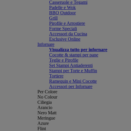
Casseruole e Tegami
Padelle e Wok
BBQ Outdoor
Grill
Pirofile e Arrostiere
Forme Speciali
Accessori da Cucina
Esclusive Online
Infornare
Visualizza tutto per infornare
Cocotte & stampi per pane
Teglie e Pirofile
Set Stampi Antiaderenti
Stampi per Torte e Muffin
Tortiere
Ramequin e Mini Cocotte
Accessori per Infornare
Per Colore
No Colour
Ciliegia
Arancio
Nero Matt
Meringue
Azure
Flint