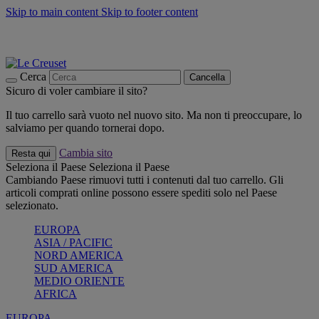
Skip to main content
Skip to footer content
📣 SALDI fino al -40%:
COMPRA
Grigliate, picnic, crea la tua estate con Le Creuset
COMPRA
Paga in 3 rate con Scalapay
Cerca
Cancella
Sicuro di voler cambiare il sito?
Il tuo carrello sarà vuoto nel nuovo sito. Ma non ti preoccupare, lo
salviamo per quando tornerai dopo.
Cambia sito
Resta qui
Seleziona il Paese
Seleziona il Paese
Cambiando Paese rimuovi tutti i contenuti dal tuo carrello. Gli
articoli comprati online possono essere spediti solo nel Paese
selezionato.
EUROPA
ASIA / PACIFIC
NORD AMERICA
SUD AMERICA
MEDIO ORIENTE
AFRICA
EUROPA