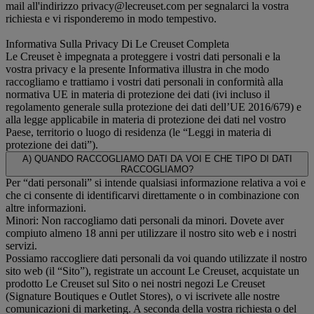
mail all'indirizzo privacy@lecreuset.com per segnalarci la vostra
richiesta e vi risponderemo in modo tempestivo.
Informativa Sulla Privacy Di Le Creuset Completa
Le Creuset è impegnata a proteggere i vostri dati personali e la
vostra privacy e la presente Informativa illustra in che modo
raccogliamo e trattiamo i vostri dati personali in conformità alla
normativa UE in materia di protezione dei dati (ivi incluso il
regolamento generale sulla protezione dei dati dell’UE 2016/679) e
alla legge applicabile in materia di protezione dei dati nel vostro
Paese, territorio o luogo di residenza (le “Leggi in materia di
protezione dei dati”).
A) QUANDO RACCOGLIAMO DATI DA VOI E CHE TIPO DI DATI
RACCOGLIAMO?
Per “dati personali” si intende qualsiasi informazione relativa a voi e
che ci consente di identificarvi direttamente o in combinazione con
altre informazioni.
Minori: Non raccogliamo dati personali da minori. Dovete aver
compiuto almeno 18 anni per utilizzare il nostro sito web e i nostri
servizi.
Possiamo raccogliere dati personali da voi quando utilizzate il nostro
sito web (il “Sito”), registrate un account Le Creuset, acquistate un
prodotto Le Creuset sul Sito o nei nostri negozi Le Creuset
(Signature Boutiques e Outlet Stores), o vi iscrivete alle nostre
comunicazioni di marketing. A seconda della vostra richiesta o del