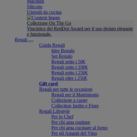
Macinini
Silicone
Utensili da cucina
Collezione On The Go
Vincitrice del RedDot Award per il suo design elegante
e funzionale.
Regali
Guida Regali
Idee Regalo
Set Regalo
Regali sotto i 50€
Regali sotto i 100€
Regali sotto i 250€
Regali oltre i 250€
Gift card
Regali per tutte le occasioni
Regali per il Matrimonio
Collezione a cuore
Collection Jardin e Fiore
Regali Lifestyle
Per lo Chef
Per chi ama ospitare
Per chi ama cucinare al forno
Per gli Amanti del Vino