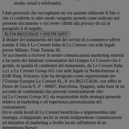
media, email o telefonate).
I dati personali che raccogliamo da voi quando utilizzate il Sito o
che ci conferite in altro modo vengono protetti come indicato nel
presente documento e voi avete i diritti alla privacy di cui al
paragrafo h di seguito.
B) CHI RACCOGLIE I VOSTRI DATI?
Il titolare del trattamento dei dati dei servizi di e-commerce offerti
tramite il Sito è Le Creuset Italia di Le Creuset con sede legale
presso Milano, Viale Tunisia 38.
Se acconsenti a ricevere le nostre comunicazioni marketing entrerai
a far parte del database consumatori del Gruppo Le Creuset che è
gestito, in qualità di contitolari del trattamento, da Le Creuset Italia
s.r.l. e Le Creuset Group AG con sede legale in Neuhofstrasse 4,
6340 Baar, Svizzera. (che ha designato come rappresentate per
l’Unione Europea Le Creuset SL, P. iva B62153630, con uffici in
Paseo de Gracia 9, 2º - 08007, Barcelona, Spagna), sulla base di un
accordo di contitolarità che prevede essenzialmente che:
(a) Le Creuset Group AG sia responsabile della strategia generale
relativa al marketing e all’esperienza personalizzata del
consumatore;
(b) le entità locali di Le Creuset beneficino e implementino tale
strategia, sviluppando anche in modo indipendente comunicazioni
ed iniziative di marketing a livello locale (all'interno di un
determinato Paese);