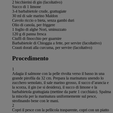
2 bicchierini di gin (facoltativo)
Succo di 1 limone
3-4 barbabietole crude, grattugiate
30 ml di sale marino Maldon
Cavolo riccio o bieta, senza gambi duri
Olio di canola, per friggere
1 foglio di alghe Nori, sminuzzato
120 g di panna fresca
Ciuffi di finocchio per guarnire
Barbabietole di Chioggia a fette, per servire (facoltativo)
Crauti dorati alla curcuma, per servire (facoltativo)
Procedimento
1
Adagia il salmone con la pelle rivolta verso il basso in una
grande pirofila da 32 cm. Prepara la marinatura unendo lo
zucchero semolato, il sale marino grosso, il succo d’arancia e
la scorza, il gin (se si desidera), il succo di limone e la
barbabietola grattugiata (mettine da parte 1 cucchiaio). Spalma
la miscela per la marinatura uniformemente sul pesce,
strofinando bene con le mani.
2
Copri il pesce con la pellicola trasparente, copri con un piatto