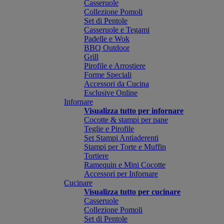
Casseruole
Collezione Pomoli
Set di Pentole
Casseruole e Tegami
Padelle e Wok
BBQ Outdoor
Grill
Pirofile e Arrostiere
Forme Speciali
Accessori da Cucina
Esclusive Online
Infornare
Visualizza tutto per infornare
Cocotte & stampi per pane
Teglie e Pirofile
Set Stampi Antiaderenti
Stampi per Torte e Muffin
Tortiere
Ramequin e Mini Cocotte
Accessori per Infornare
Cucinare
Visualizza tutto per cucinare
Casseruole
Collezione Pomoli
Set di Pentole