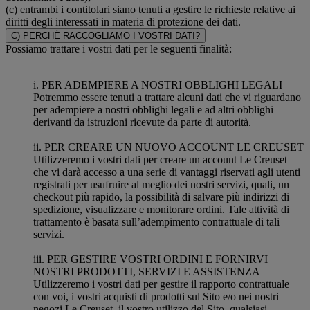
(c) entrambi i contitolari siano tenuti a gestire le richieste relative ai
diritti degli interessati in materia di protezione dei dati.
C) PERCHÉ RACCOGLIAMO I VOSTRI DATI?
Possiamo trattare i vostri dati per le seguenti finalità:
i. PER ADEMPIERE A NOSTRI OBBLIGHI LEGALI
Potremmo essere tenuti a trattare alcuni dati che vi riguardano
per adempiere a nostri obblighi legali e ad altri obblighi
derivanti da istruzioni ricevute da parte di autorità.
ii. PER CREARE UN NUOVO ACCOUNT LE CREUSET
Utilizzeremo i vostri dati per creare un account Le Creuset
che vi darà accesso a una serie di vantaggi riservati agli utenti
registrati per usufruire al meglio dei nostri servizi, quali, un
checkout più rapido, la possibilità di salvare più indirizzi di
spedizione, visualizzare e monitorare ordini. Tale attività di
trattamento è basata sull’adempimento contrattuale di tali
servizi.
iii. PER GESTIRE VOSTRI ORDINI E FORNIRVI
NOSTRI PRODOTTI, SERVIZI E ASSISTENZA
Utilizzeremo i vostri dati per gestire il rapporto contrattuale
con voi, i vostri acquisti di prodotti sul Sito e/o nei nostri
negozi Le Creuset, il vostro utilizzo del Sito, qualsiasi