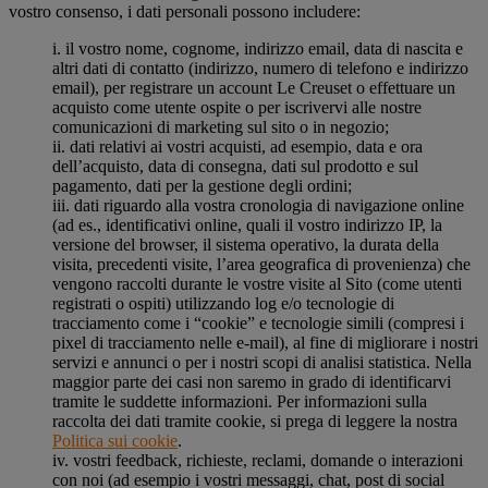
vostro consenso, i dati personali possono includere:
i. il vostro nome, cognome, indirizzo email, data di nascita e
altri dati di contatto (indirizzo, numero di telefono e indirizzo
email), per registrare un account Le Creuset o effettuare un
acquisto come utente ospite o per iscrivervi alle nostre
comunicazioni di marketing sul sito o in negozio;
ii. dati relativi ai vostri acquisti, ad esempio, data e ora
dell’acquisto, data di consegna, dati sul prodotto e sul
pagamento, dati per la gestione degli ordini;
iii. dati riguardo alla vostra cronologia di navigazione online
(ad es., identificativi online, quali il vostro indirizzo IP, la
versione del browser, il sistema operativo, la durata della
visita, precedenti visite, l’area geografica di provenienza) che
vengono raccolti durante le vostre visite al Sito (come utenti
registrati o ospiti) utilizzando log e/o tecnologie di
tracciamento come i “cookie” e tecnologie simili (compresi i
pixel di tracciamento nelle e-mail), al fine di migliorare i nostri
servizi e annunci o per i nostri scopi di analisi statistica. Nella
maggior parte dei casi non saremo in grado di identificarvi
tramite le suddette informazioni. Per informazioni sulla
raccolta dei dati tramite cookie, si prega di leggere la nostra
Politica sui cookie
.
iv. vostri feedback, richieste, reclami, domande o interazioni
con noi (ad esempio i vostri messaggi, chat, post di social