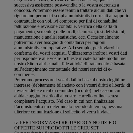
successiva assistenza post-vendita o la vostra aderenza a
concorsi. Potremmo essere tenuti a trattare alcuni dati che vi
riguardano per nostri scopi amministrativi correlati al rapporto
contrattuale con voi, ivi compreso per fini di contabilità,
fatturazione e revisione contabile, verifica della carta di
pagamento, screening delle frodi, sicurezza, test dei sistemi,
manutenzione e analisi statistiche, ecc. Occasionalmente
potremmo aver bisogno di contattarvi per ragioni
amministrative od operative. Ad esempio, per inviarvi la
conferma dei vostri acquisti. Utilizzeremo inoltre i vostri dati
per rispondere alle vostre richieste inviate tramite moduli nel
nostro Sito o altri canali. Tale attività di trattamento è basata
sull’adempimento contrattuale dei nostri servizi di e-
commerce.
Potremmo processare i vostri dati in base al nostro legittimo
interesse (debitamente bilanciato con i vostri diritti e libertà) di
inviarvi delle e mail di reminder (ricordo) nel caso in cui
abbiate aggiunto articoli al vostro carrello online, senza
completare l’acquisto. Nel caso in cui non finalizziate
l’acquisto entro un determinato periodo di tempo, nessuna
ulteriore comunicazione di sollecito vi verrà inviata.
iv. PER INFORMARVI RIGUARDO A NOTIZIE O
OFFERTE SUI PRODOTTI LE CREUSET