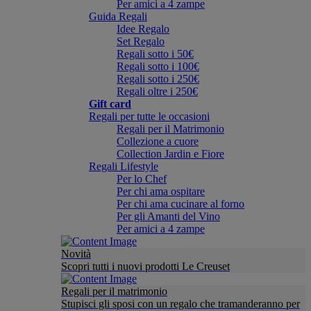
Per amici a 4 zampe
Guida Regali
Idee Regalo
Set Regalo
Regali sotto i 50€
Regali sotto i 100€
Regali sotto i 250€
Regali oltre i 250€
Gift card
Regali per tutte le occasioni
Regali per il Matrimonio
Collezione a cuore
Collection Jardin e Fiore
Regali Lifestyle
Per lo Chef
Per chi ama ospitare
Per chi ama cucinare al forno
Per gli Amanti del Vino
Per amici a 4 zampe
Novità
Scopri tutti i nuovi prodotti Le Creuset
Regali per il matrimonio
Stupisci gli sposi con un regalo che tramanderanno per