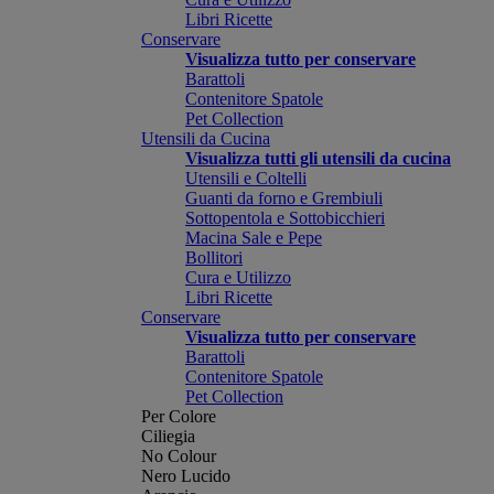
Libri Ricette
Conservare
Visualizza tutto per conservare
Barattoli
Contenitore Spatole
Pet Collection
Utensili da Cucina
Visualizza tutti gli utensili da cucina
Utensili e Coltelli
Guanti da forno e Grembiuli
Sottopentola e Sottobicchieri
Macina Sale e Pepe
Bollitori
Cura e Utilizzo
Libri Ricette
Conservare
Visualizza tutto per conservare
Barattoli
Contenitore Spatole
Pet Collection
Per Colore
Ciliegia
No Colour
Nero Lucido