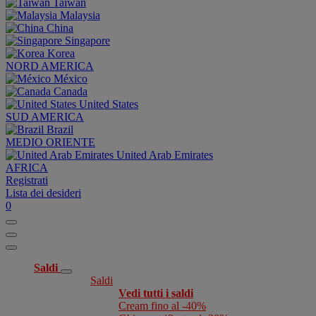
Taiwan
Malaysia
China
Singapore
Korea
NORD AMERICA
México
Canada
United States
SUD AMERICA
Brazil
MEDIO ORIENTE
United Arab Emirates
AFRICA
Registrati
Lista dei desideri
0
Saldi
Saldi
Vedi tutti i saldi
Cream fino al -40%