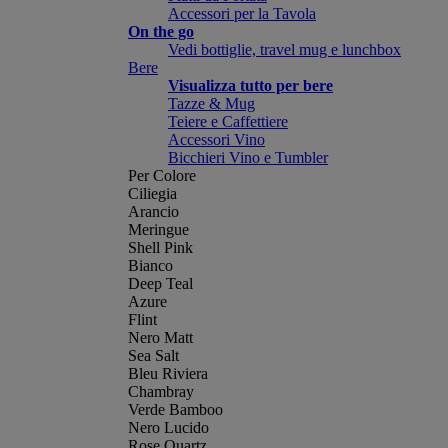
Accessori per la Tavola
On the go
Vedi bottiglie, travel mug e lunchbox
Bere
Visualizza tutto per bere
Tazze & Mug
Teiere e Caffettiere
Accessori Vino
Bicchieri Vino e Tumbler
Per Colore
Ciliegia
Arancio
Meringue
Shell Pink
Bianco
Deep Teal
Azure
Flint
Nero Matt
Sea Salt
Bleu Riviera
Chambray
Verde Bamboo
Nero Lucido
Rose Quartz