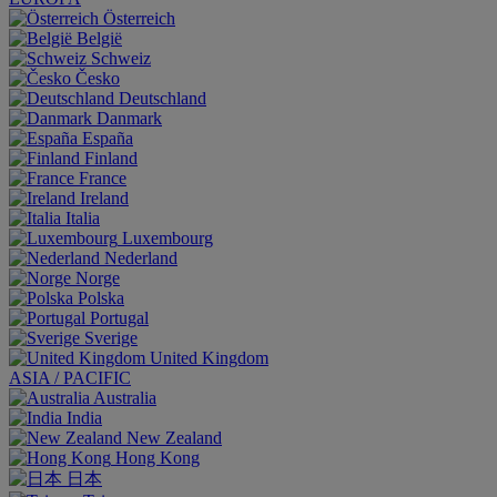
Österreich
België
Schweiz
Česko
Deutschland
Danmark
España
Finland
France
Ireland
Italia
Luxembourg
Nederland
Norge
Polska
Portugal
Sverige
United Kingdom
ASIA / PACIFIC
Australia
India
New Zealand
Hong Kong
日本