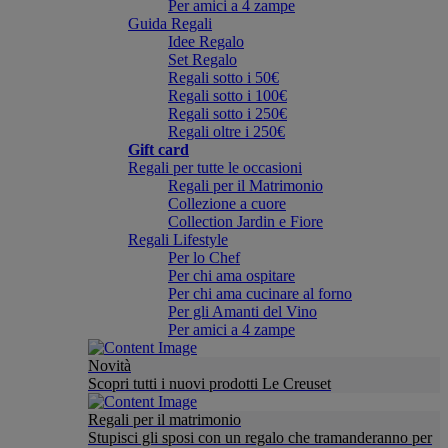
Per amici a 4 zampe
Guida Regali
Idee Regalo
Set Regalo
Regali sotto i 50€
Regali sotto i 100€
Regali sotto i 250€
Regali oltre i 250€
Gift card
Regali per tutte le occasioni
Regali per il Matrimonio
Collezione a cuore
Collection Jardin e Fiore
Regali Lifestyle
Per lo Chef
Per chi ama ospitare
Per chi ama cucinare al forno
Per gli Amanti del Vino
Per amici a 4 zampe
Novità
Scopri tutti i nuovi prodotti Le Creuset
Regali per il matrimonio
Stupisci gli sposi con un regalo che tramanderanno per