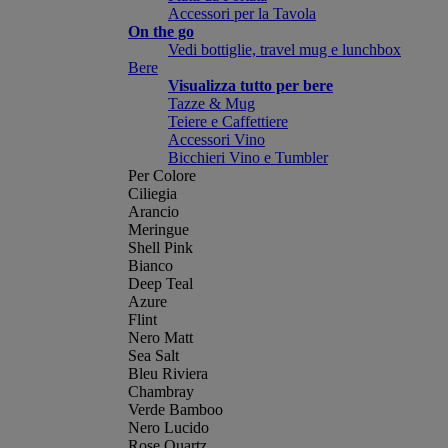
Accessori per la Tavola
On the go
Vedi bottiglie, travel mug e lunchbox
Bere
Visualizza tutto per bere
Tazze & Mug
Teiere e Caffettiere
Accessori Vino
Bicchieri Vino e Tumbler
Per Colore
Ciliegia
Arancio
Meringue
Shell Pink
Bianco
Deep Teal
Azure
Flint
Nero Matt
Sea Salt
Bleu Riviera
Chambray
Verde Bamboo
Nero Lucido
Rose Quartz