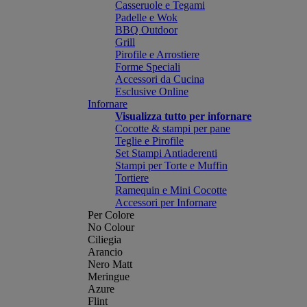
Casseruole e Tegami
Padelle e Wok
BBQ Outdoor
Grill
Pirofile e Arrostiere
Forme Speciali
Accessori da Cucina
Esclusive Online
Infornare
Visualizza tutto per infornare
Cocotte & stampi per pane
Teglie e Pirofile
Set Stampi Antiaderenti
Stampi per Torte e Muffin
Tortiere
Ramequin e Mini Cocotte
Accessori per Infornare
Per Colore
No Colour
Ciliegia
Arancio
Nero Matt
Meringue
Azure
Flint