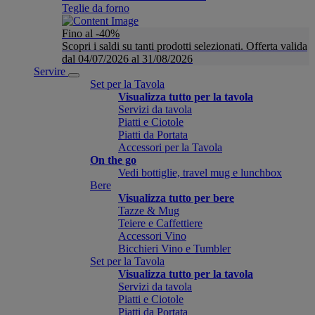
Teglie da forno
Fino al -40%
Scopri i saldi su tanti prodotti selezionati. Offerta valida
dal 04/07/2026 al 31/08/2026
Servire
Set per la Tavola
Visualizza tutto per la tavola
Servizi da tavola
Piatti e Ciotole
Piatti da Portata
Accessori per la Tavola
On the go
Vedi bottiglie, travel mug e lunchbox
Bere
Visualizza tutto per bere
Tazze & Mug
Teiere e Caffettiere
Accessori Vino
Bicchieri Vino e Tumbler
Set per la Tavola
Visualizza tutto per la tavola
Servizi da tavola
Piatti e Ciotole
Piatti da Portata