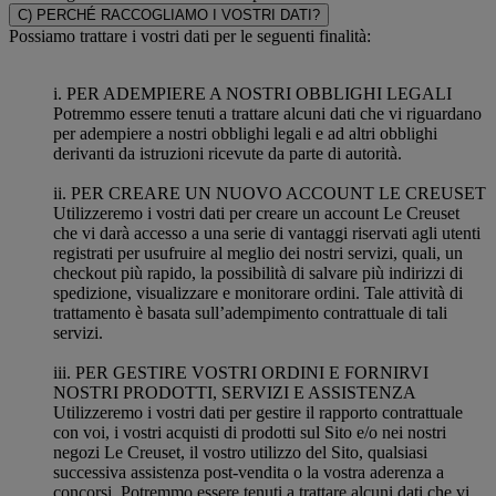
C) PERCHÉ RACCOGLIAMO I VOSTRI DATI?
Possiamo trattare i vostri dati per le seguenti finalità:
i. PER ADEMPIERE A NOSTRI OBBLIGHI LEGALI
Potremmo essere tenuti a trattare alcuni dati che vi riguardano
per adempiere a nostri obblighi legali e ad altri obblighi
derivanti da istruzioni ricevute da parte di autorità.
ii. PER CREARE UN NUOVO ACCOUNT LE CREUSET
Utilizzeremo i vostri dati per creare un account Le Creuset
che vi darà accesso a una serie di vantaggi riservati agli utenti
registrati per usufruire al meglio dei nostri servizi, quali, un
checkout più rapido, la possibilità di salvare più indirizzi di
spedizione, visualizzare e monitorare ordini. Tale attività di
trattamento è basata sull’adempimento contrattuale di tali
servizi.
iii. PER GESTIRE VOSTRI ORDINI E FORNIRVI
NOSTRI PRODOTTI, SERVIZI E ASSISTENZA
Utilizzeremo i vostri dati per gestire il rapporto contrattuale
con voi, i vostri acquisti di prodotti sul Sito e/o nei nostri
negozi Le Creuset, il vostro utilizzo del Sito, qualsiasi
successiva assistenza post-vendita o la vostra aderenza a
concorsi. Potremmo essere tenuti a trattare alcuni dati che vi