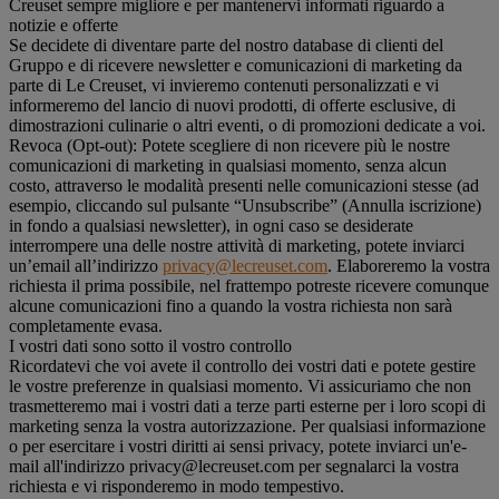
Creuset sempre migliore e per mantenervi informati riguardo a
notizie e offerte
Se decidete di diventare parte del nostro database di clienti del
Gruppo e di ricevere newsletter e comunicazioni di marketing da
parte di Le Creuset, vi invieremo contenuti personalizzati e vi
informeremo del lancio di nuovi prodotti, di offerte esclusive, di
dimostrazioni culinarie o altri eventi, o di promozioni dedicate a voi.
Revoca (Opt-out): Potete scegliere di non ricevere più le nostre
comunicazioni di marketing in qualsiasi momento, senza alcun
costo, attraverso le modalità presenti nelle comunicazioni stesse (ad
esempio, cliccando sul pulsante “Unsubscribe” (Annulla iscrizione)
in fondo a qualsiasi newsletter), in ogni caso se desiderate
interrompere una delle nostre attività di marketing, potete inviarci
un’email all’indirizzo
privacy@lecreuset.com
. Elaboreremo la vostra
richiesta il prima possibile, nel frattempo potreste ricevere comunque
alcune comunicazioni fino a quando la vostra richiesta non sarà
completamente evasa.
I vostri dati sono sotto il vostro controllo
Ricordatevi che voi avete il controllo dei vostri dati e potete gestire
le vostre preferenze in qualsiasi momento. Vi assicuriamo che non
trasmetteremo mai i vostri dati a terze parti esterne per i loro scopi di
marketing senza la vostra autorizzazione. Per qualsiasi informazione
o per esercitare i vostri diritti ai sensi privacy, potete inviarci un'e-
mail all'indirizzo privacy@lecreuset.com per segnalarci la vostra
richiesta e vi risponderemo in modo tempestivo.