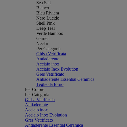
Sea Salt
Bianco
Bleu Riviera
Nero Lucido
Shell Pink
Deep Teal
Verde Bamboo
Garnet
Nectar
Per Categoria
Ghisa Vetrificata
Antiaderente
Acciaio inox
Acciaio Inox Evolution
Gres Vetrificato
Antiaderente Essential Ceramica
Teglie da forno
Per Colore
Per Categoria
Ghisa Vetrificata
Antiaderente
Acciaio inox
Acciaio Inox Evolution
Gres Vetrificato
Antiaderente Essential Ceramica