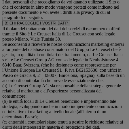
I dati personali che raccogliamo da voi quando utilizzate il Sito o
che ci conferite in altro modo vengono protetti come indicato nel
presente documento e voi avete i diritti alla privacy di cui al
paragrafo h di seguito.
B) CHI RACCOGLIE I VOSTRI DATI?
Il titolare del trattamento dei dati dei servizi di e-commerce offerti
tramite il Sito è Le Creuset Italia di Le Creuset con sede legale
presso Milano, Viale Tunisia 38.
Se acconsenti a ricevere le nostre comunicazioni marketing entrerai
a far parte del database consumatori del Gruppo Le Creuset che è
gestito, in qualità di contitolari del trattamento, da Le Creuset Italia
s.r.l. e Le Creuset Group AG con sede legale in Neuhofstrasse 4,
6340 Baar, Svizzera. (che ha designato come rappresentate per
l’Unione Europea Le Creuset SL, P. iva B62153630, con uffici in
Paseo de Gracia 9, 2º - 08007, Barcelona, Spagna), sulla base di un
accordo di contitolarità che prevede essenzialmente che:
(a) Le Creuset Group AG sia responsabile della strategia generale
relativa al marketing e all’esperienza personalizzata del
consumatore;
(b) le entità locali di Le Creuset beneficino e implementino tale
strategia, sviluppando anche in modo indipendente comunicazioni
ed iniziative di marketing a livello locale (all'interno di un
determinato Paese);
(c) entrambi i contitolari siano tenuti a gestire le richieste relative ai
diritti degli interessati in materia di protezione dei dati.