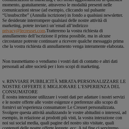
momento, gratuitamente, attraverso le modalità presenti nelle
comunicazioni stesse (ad esempio, cliccando sul pulsante
“Unsubscribe” (Annulla iscrizione) in fondo a qualsiasi newsletter.
Se desiderate interrompere qualsiasi delle nostre attività di
marketing, potete inviarci un’email all’indirizzo
privacy@lecreuset.com
.Tratteremo la vostra richiesta di
annullamento dell’iscrizione il prima possibile, ma in alcune
circostanze potreste continuare a ricevere qualche messaggio prima
che la vostra richiesta di annullamento venga interamente elaborata.
Non trasmettiamo o vendiamo i vostri dati di contatto e altri dati
personali ad altre società per i loro scopi di marketing.
v. RINVIARE PUBBLICITÀ MIRATA/PERSONALIZZARE LE
NOSTRE OFFERTE E MIGLIORARE L’ESPERIENZA DEL
CONSUMATORE
È nostra intenzione utilizzare i vostri dati per adattare i nostri servizi
e le nostre offerte alle vostre esigenze e preferenze allo scopo di
fornirvi un’esperienza consumatore Le Creuset personalizzata.
Svolgere questa attività analizzando le vostre abitudini o interessi, ad
esempio, in relazione ai prodotti più visti, la vostra interazione con
noi sui social media, quali pagine del nostro sito visitate, quali
contenuti delle nostre offerte leggete, ecc. A tal fine ci serviremo