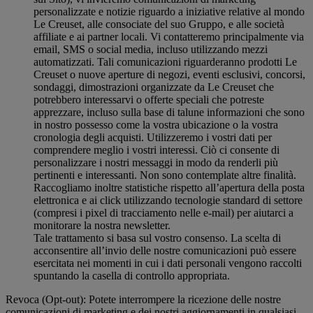
personalizzate e notizie riguardo a iniziative relative al mondo
Le Creuset, alle consociate del suo Gruppo, e alle società
affiliate e ai partner locali. Vi contatteremo principalmente via
email, SMS o social media, incluso utilizzando mezzi
automatizzati. Tali comunicazioni riguarderanno prodotti Le
Creuset o nuove aperture di negozi, eventi esclusivi, concorsi,
sondaggi, dimostrazioni organizzate da Le Creuset che
potrebbero interessarvi o offerte speciali che potreste
apprezzare, incluso sulla base di talune informazioni che sono
in nostro possesso come la vostra ubicazione o la vostra
cronologia degli acquisti. Utilizzeremo i vostri dati per
comprendere meglio i vostri interessi. Ciò ci consente di
personalizzare i nostri messaggi in modo da renderli più
pertinenti e interessanti. Non sono contemplate altre finalità.
Raccogliamo inoltre statistiche rispetto all’apertura della posta
elettronica e ai click utilizzando tecnologie standard di settore
(compresi i pixel di tracciamento nelle e-mail) per aiutarci a
monitorare la nostra newsletter.
Tale trattamento si basa sul vostro consenso. La scelta di
acconsentire all’invio delle nostre comunicazioni può essere
esercitata nei momenti in cui i dati personali vengono raccolti
spuntando la casella di controllo appropriata.
Revoca (Opt-out): Potete interrompere la ricezione delle nostre
comunicazioni di marketing e dei nostri aggiornamenti in qualsiasi