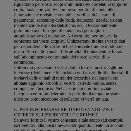
riguardano per nostri scopi amministrativi correlati al rapporto
contrattuale con voi, ivi compreso per fini di contabilità,
fatturazione e revisione contabile, verifica della carta di
pagamento, screening delle frodi, sicurezza, test dei sistemi,
manutenzione e analisi statistiche, ecc. Occasionalmente
potremmo aver bisogno di contattarvi per ragioni
amministrative od operative. Ad esempio, per inviarvi la
conferma dei vostri acquisti. Utilizzeremo inoltre i vostri dati
per rispondere alle vostre richieste inviate tramite moduli nel
nostro Sito o altri canali. Tale attività di trattamento è basata
sull’adempimento contrattuale dei nostri servizi di e-
commerce.
Potremmo processare i vostri dati in base al nostro legittimo
interesse (debitamente bilanciato con i vostri diritti e libertà) di
inviarvi delle e mail di reminder (ricordo) nel caso in cui
abbiate aggiunto articoli al vostro carrello online, senza
completare l’acquisto. Nel caso in cui non finalizziate
l’acquisto entro un determinato periodo di tempo, nessuna
ulteriore comunicazione di sollecito vi verrà inviata.
iv. PER INFORMARVI RIGUARDO A NOTIZIE O
OFFERTE SUI PRODOTTI LE CREUSET
Se avete fornito il vostro consenso a tale scopo (ad esempio,
iscrivendovi alla nostra newsletter quando create un account
sul Sito), vi invieremo comunicazioni di marketing