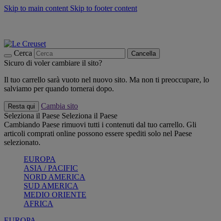
Skip to main content
Skip to footer content
📣 SALDI fino al -40%:
COMPRA
Grigliate, picnic, crea la tua estate con Le Creuset
COMPRA
Paga in 3 rate con Scalapay
Cerca
Cancella
Sicuro di voler cambiare il sito?
Il tuo carrello sarà vuoto nel nuovo sito. Ma non ti preoccupare, lo
salviamo per quando tornerai dopo.
Cambia sito
Resta qui
Seleziona il Paese
Seleziona il Paese
Cambiando Paese rimuovi tutti i contenuti dal tuo carrello. Gli
articoli comprati online possono essere spediti solo nel Paese
selezionato.
EUROPA
ASIA / PACIFIC
NORD AMERICA
SUD AMERICA
MEDIO ORIENTE
AFRICA
EUROPA