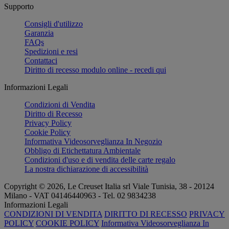
Supporto
Consigli d'utilizzo
Garanzia
FAQs
Spedizioni e resi
Contattaci
Diritto di recesso modulo online - recedi qui
Informazioni Legali
Condizioni di Vendita
Diritto di Recesso
Privacy Policy
Cookie Policy
Informativa Videosorveglianza In Negozio
Obbligo di Etichettatura Ambientale
Condizioni d'uso e di vendita delle carte regalo
La nostra dichiarazione di accessibilità
Copyright © 2026, Le Creuset Italia srl ​​Viale Tunisia, 38 - 20124
Milano - VAT 04146440963 - Tel. 02 9834238
Informazioni Legali
CONDIZIONI DI VENDITA
DIRITTO DI RECESSO
PRIVACY
POLICY
COOKIE POLICY
Informativa Videosorveglianza In