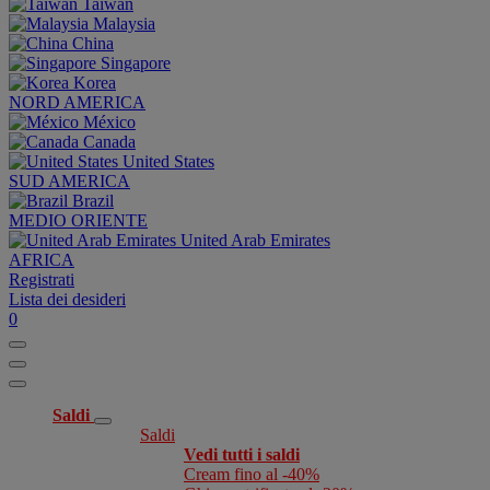
Taiwan
Malaysia
China
Singapore
Korea
NORD AMERICA
México
Canada
United States
SUD AMERICA
Brazil
MEDIO ORIENTE
United Arab Emirates
AFRICA
Registrati
Lista dei desideri
0
Saldi
Saldi
Vedi tutti i saldi
Cream fino al -40%