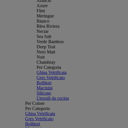
Arancio
Azure
Flint
Meringue
Bianco
Bleu Riviera
Nectar
Sea Salt
Verde Bamboo
Deep Teal
Nero Matt
Nuit
Chambray
Per Categoria
Ghisa Vetrificata
Gres Vetrificato
Bollitori
Macinini
Silicone
Utensili da cucina
Per Colore
Per Categoria
Ghisa Vetrificata
Gres Vetrificato
Bollitori