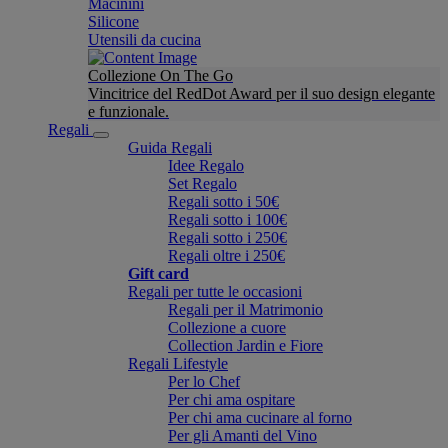
Macinini
Silicone
Utensili da cucina
Collezione On The Go
Vincitrice del RedDot Award per il suo design elegante
e funzionale.
Regali
Guida Regali
Idee Regalo
Set Regalo
Regali sotto i 50€
Regali sotto i 100€
Regali sotto i 250€
Regali oltre i 250€
Gift card
Regali per tutte le occasioni
Regali per il Matrimonio
Collezione a cuore
Collection Jardin e Fiore
Regali Lifestyle
Per lo Chef
Per chi ama ospitare
Per chi ama cucinare al forno
Per gli Amanti del Vino