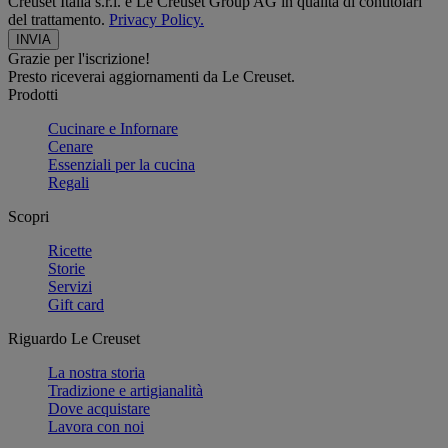
Creuset Italia s.r.l. e Le Creuset Group AG in qualità di contitolari
del trattamento.
Privacy Policy.
Grazie per l'iscrizione!
Presto riceverai aggiornamenti da Le Creuset.
Prodotti
Cucinare e Infornare
Cenare
Essenziali per la cucina
Regali
Scopri
Ricette
Storie
Servizi
Gift card
Riguardo Le Creuset
La nostra storia
Tradizione e artigianalità
Dove acquistare
Lavora con noi