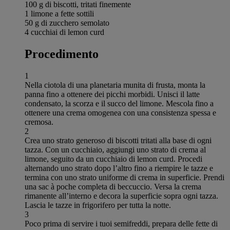
100 g di biscotti, tritati finemente
1 limone a fette sottili
50 g di zucchero semolato
4 cucchiai di lemon curd
Procedimento
1
Nella ciotola di una planetaria munita di frusta, monta la
panna fino a ottenere dei picchi morbidi. Unisci il latte
condensato, la scorza e il succo del limone. Mescola fino a
ottenere una crema omogenea con una consistenza spessa e
cremosa.
2
Crea uno strato generoso di biscotti tritati alla base di ogni
tazza. Con un cucchiaio, aggiungi uno strato di crema al
limone, seguito da un cucchiaio di lemon curd. Procedi
alternando uno strato dopo l’altro fino a riempire le tazze e
termina con uno strato uniforme di crema in superficie. Prendi
una sac à poche completa di beccuccio. Versa la crema
rimanente all’interno e decora la superficie sopra ogni tazza.
Lascia le tazze in frigorifero per tutta la notte.
3
Poco prima di servire i tuoi semifreddi, prepara delle fette di