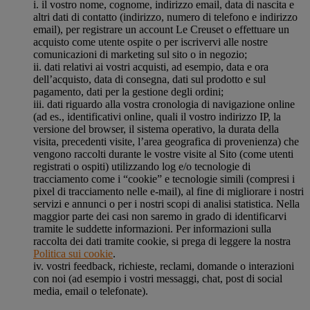
i. il vostro nome, cognome, indirizzo email, data di nascita e
altri dati di contatto (indirizzo, numero di telefono e indirizzo
email), per registrare un account Le Creuset o effettuare un
acquisto come utente ospite o per iscrivervi alle nostre
comunicazioni di marketing sul sito o in negozio;
ii. dati relativi ai vostri acquisti, ad esempio, data e ora
dell’acquisto, data di consegna, dati sul prodotto e sul
pagamento, dati per la gestione degli ordini;
iii. dati riguardo alla vostra cronologia di navigazione online
(ad es., identificativi online, quali il vostro indirizzo IP, la
versione del browser, il sistema operativo, la durata della
visita, precedenti visite, l’area geografica di provenienza) che
vengono raccolti durante le vostre visite al Sito (come utenti
registrati o ospiti) utilizzando log e/o tecnologie di
tracciamento come i “cookie” e tecnologie simili (compresi i
pixel di tracciamento nelle e-mail), al fine di migliorare i nostri
servizi e annunci o per i nostri scopi di analisi statistica. Nella
maggior parte dei casi non saremo in grado di identificarvi
tramite le suddette informazioni. Per informazioni sulla
raccolta dei dati tramite cookie, si prega di leggere la nostra
Politica sui cookie
.
iv. vostri feedback, richieste, reclami, domande o interazioni
con noi (ad esempio i vostri messaggi, chat, post di social
media, email o telefonate).