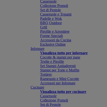
Casseruole
Collezione Pomoli
Set di Pentole
Casseruole e Tegami
Padelle e Wok
BBQ Outdoor
Grill
Pirofile e Arrostiere
Forme Speciali
Accessori da Cucina
Esclusive Online
Infornare
Visualizza tutto per infornare
Cocotte & stampi per pane
Teglie e Pirofile
Set Stampi Antiaderenti
Stampi per Torte e Muffin
Tortiere
Ramequin e Mini Cocotte
Accessori per Infornare
Cucinare
Visualizza tutto per cucinare
Casseruole
Collezione Pomoli
Set di Pentole