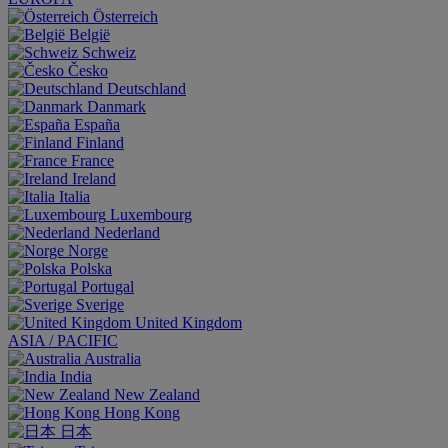
Österreich
België
Schweiz
Česko
Deutschland
Danmark
España
Finland
France
Ireland
Italia
Luxembourg
Nederland
Norge
Polska
Portugal
Sverige
United Kingdom
ASIA / PACIFIC
Australia
India
New Zealand
Hong Kong
日本