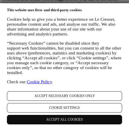
principalmente di cookie e tecnologie simili (compresi i pixel di
tracciamento nelle e-mail), anche in combinazione con i vostri dati e
This website uses first- and third-party cookies
le vostre preferenze raccolte una volta che vi siete iscritti alle nostre
Cookies help us give you a better experience on Le Creuset,
comunicazioni di marketing personalizzate. Utilizzeremo tali
personalise content and ads, and analyse our traffic. We also
informazioni per gestire la nostra pubblicità su altri siti, concedere
share information about your use of our site with our
l’accesso a contenuti specifici, personalizzare i contenuti o le offerte
advertising and analytics partners.
che visualizzate sul Sito o, se avete acconsentito a ricevere le nostre
comunicazioni di marketing, per inviarvi messaggi pertinenti che
“Necessary Cookies” cannot be disabled since they
pensiamo possano essere rilevanti alle vostre aree di interesse. Non
support web functionalities, but you can consent to all the other
sono contemplate altre finalità.
uses above (preferences, statistics and marketing cookies) by
L’uso dei cookie è soggetto al vostro consenso. Se non desiderate
clicking “Accept all cookies”, or click “Cookie settings”, where
che tali informazioni vengano utilizzate per fornirvi annunci,
you manage each cookie category, or “Accept necessary
contenuti o messaggi basati sugli interessi, potete limitare l’utilizzo
cookies only”, so that no other category of cookies will be
delle informazioni riguardo alle vostre azioni online gestendo
installed.
l’impostazione dei cookie (tuttavia, dovete tenere conto che alcuni
cookie sono necessari per l’utilizzo del Sito). Siete pregati di
Check our
Cookie Policy
.
osservare che ciò non interromperà la ricezione di pubblicità in
generale. Continuerete a ricevere annunci, offerte o messaggi
ACCEPT NECESSARY COOKIES ONLY
pubblicitari generici. Per ulteriori informazioni su come utilizziamo i
cookie e su come potete rimuoverli, consultate la nostra
Politica sui
cookie
.
COOKIE SETTINGS
vi. RECENSIONE PRODOTTI
ACCEPT ALL COOKIES
Nel caso abbiate acquistato uno dei nostri prodotti, potremmo
inviarvi una mail in cui vi chiediamo una recensione su tale