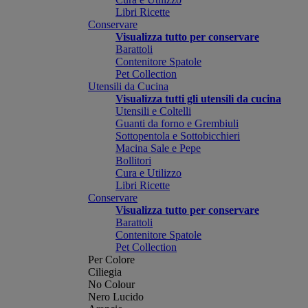
Libri Ricette
Conservare
Visualizza tutto per conservare
Barattoli
Contenitore Spatole
Pet Collection
Utensili da Cucina
Visualizza tutti gli utensili da cucina
Utensili e Coltelli
Guanti da forno e Grembiuli
Sottopentola e Sottobicchieri
Macina Sale e Pepe
Bollitori
Cura e Utilizzo
Libri Ricette
Conservare
Visualizza tutto per conservare
Barattoli
Contenitore Spatole
Pet Collection
Per Colore
Ciliegia
No Colour
Nero Lucido