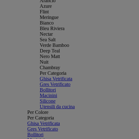
Arancio
Azure
Flint
Meringue
Bianco
Bleu Riviera
Nectar
Sea Salt
Verde Bamboo
Deep Teal
Nero Matt
Nuit
Chambray
Per Categoria
Ghisa Vetrificata
Gres Vetrificato
Bollitori
Macinini
Silicone
Utensili da cucina
Per Colore
Per Categoria
Ghisa Vetrificata
Gres Vetrificato
Bollitori