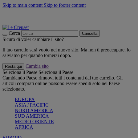
Skip to main content
Skip to footer content
📣 SALDI fino al -40%:
COMPRA
Grigliate, picnic, crea la tua estate con Le Creuset
COMPRA
Paga in 3 rate con Scalapay
Cerca
Cancella
Sicuro di voler cambiare il sito?
Il tuo carrello sarà vuoto nel nuovo sito. Ma non ti preoccupare, lo
salviamo per quando tornerai dopo.
Cambia sito
Resta qui
Seleziona il Paese
Seleziona il Paese
Cambiando Paese rimuovi tutti i contenuti dal tuo carrello. Gli
articoli comprati online possono essere spediti solo nel Paese
selezionato.
EUROPA
ASIA / PACIFIC
NORD AMERICA
SUD AMERICA
MEDIO ORIENTE
AFRICA
EUROPA