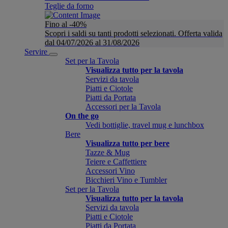
Teglie da forno
Fino al -40%
Scopri i saldi su tanti prodotti selezionati. Offerta valida
dal 04/07/2026 al 31/08/2026
Servire
Set per la Tavola
Visualizza tutto per la tavola
Servizi da tavola
Piatti e Ciotole
Piatti da Portata
Accessori per la Tavola
On the go
Vedi bottiglie, travel mug e lunchbox
Bere
Visualizza tutto per bere
Tazze & Mug
Teiere e Caffettiere
Accessori Vino
Bicchieri Vino e Tumbler
Set per la Tavola
Visualizza tutto per la tavola
Servizi da tavola
Piatti e Ciotole
Piatti da Portata