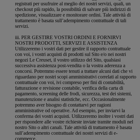
registrati per usufruire al meglio dei nostri servizi, quali, un
checkout più rapido, la possibilità di salvare più indirizzi di
spedizione, visualizzare e monitorare ordini. Tale attività di
trattamento è basata sull’adempimento contrattuale di tali
servizi.
iii. PER GESTIRE VOSTRI ORDINI E FORNIRVI
NOSTRI PRODOTTI, SERVIZI E ASSISTENZA
Utilizzeremo i vostri dati per gestire il rapporto contrattuale
con voi, i vostri acquisti di prodotti sul Sito e/o nei nostri
negozi Le Creuset, il vostro utilizzo del Sito, qualsiasi
successiva assistenza post-vendita o la vostra aderenza a
concorsi. Potremmo essere tenuti a trattare alcuni dati che vi
riguardano per nostri scopi amministrativi correlati al rapporto
contrattuale con voi, ivi compreso per fini di contabilità,
fatturazione e revisione contabile, verifica della carta di
pagamento, screening delle frodi, sicurezza, test dei sistemi,
manutenzione e analisi statistiche, ecc. Occasionalmente
potremmo aver bisogno di contattarvi per ragioni
amministrative od operative. Ad esempio, per inviarvi la
conferma dei vostri acquisti. Utilizzeremo inoltre i vostri dati
per rispondere alle vostre richieste inviate tramite moduli nel
nostro Sito o altri canali. Tale attività di trattamento è basata
sull’adempimento contrattuale dei nostri servizi di e-
commerce.