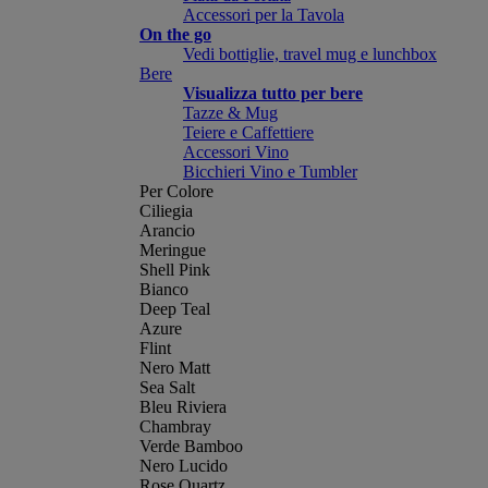
Accessori per la Tavola
On the go
Vedi bottiglie, travel mug e lunchbox
Bere
Visualizza tutto per bere
Tazze & Mug
Teiere e Caffettiere
Accessori Vino
Bicchieri Vino e Tumbler
Per Colore
Ciliegia
Arancio
Meringue
Shell Pink
Bianco
Deep Teal
Azure
Flint
Nero Matt
Sea Salt
Bleu Riviera
Chambray
Verde Bamboo
Nero Lucido
Rose Quartz