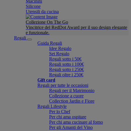
Macinini
Silicone
Utensili da cucina
Collezione On The Go
Vincitrice del RedDot Award per il suo design elegante
e funzionale.
Regali
Guida Regali
Idee Regalo
Set Regalo
Regali sotto i 50€
Regali sotto i 100€
Regali sotto i 250€
Regali oltre i 250€
Gift card
Regali per tutte le occasioni
Regali per il Matrimonio
Collezione a cuore
Collection Jardin e Fiore
Regali Lifestyle
Per lo Chef
Per chi ama ospitare
Per chi ama cucinare al forno
Per gli Amanti del Vino