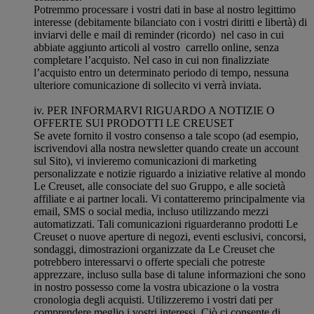
Potremmo processare i vostri dati in base al nostro legittimo
interesse (debitamente bilanciato con i vostri diritti e libertà) di
inviarvi delle e mail di reminder (ricordo) nel caso in cui
abbiate aggiunto articoli al vostro carrello online, senza
completare l’acquisto. Nel caso in cui non finalizziate
l’acquisto entro un determinato periodo di tempo, nessuna
ulteriore comunicazione di sollecito vi verrà inviata.
iv. PER INFORMARVI RIGUARDO A NOTIZIE O
OFFERTE SUI PRODOTTI LE CREUSET
Se avete fornito il vostro consenso a tale scopo (ad esempio,
iscrivendovi alla nostra newsletter quando create un account
sul Sito), vi invieremo comunicazioni di marketing
personalizzate e notizie riguardo a iniziative relative al mondo
Le Creuset, alle consociate del suo Gruppo, e alle società
affiliate e ai partner locali. Vi contatteremo principalmente via
email, SMS o social media, incluso utilizzando mezzi
automatizzati. Tali comunicazioni riguarderanno prodotti Le
Creuset o nuove aperture di negozi, eventi esclusivi, concorsi,
sondaggi, dimostrazioni organizzate da Le Creuset che
potrebbero interessarvi o offerte speciali che potreste
apprezzare, incluso sulla base di talune informazioni che sono
in nostro possesso come la vostra ubicazione o la vostra
cronologia degli acquisti. Utilizzeremo i vostri dati per
comprendere meglio i vostri interessi. Ciò ci consente di