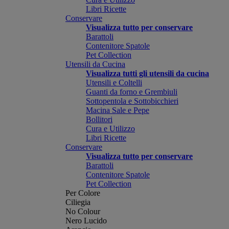
Libri Ricette
Conservare
Visualizza tutto per conservare
Barattoli
Contenitore Spatole
Pet Collection
Utensili da Cucina
Visualizza tutti gli utensili da cucina
Utensili e Coltelli
Guanti da forno e Grembiuli
Sottopentola e Sottobicchieri
Macina Sale e Pepe
Bollitori
Cura e Utilizzo
Libri Ricette
Conservare
Visualizza tutto per conservare
Barattoli
Contenitore Spatole
Pet Collection
Per Colore
Ciliegia
No Colour
Nero Lucido