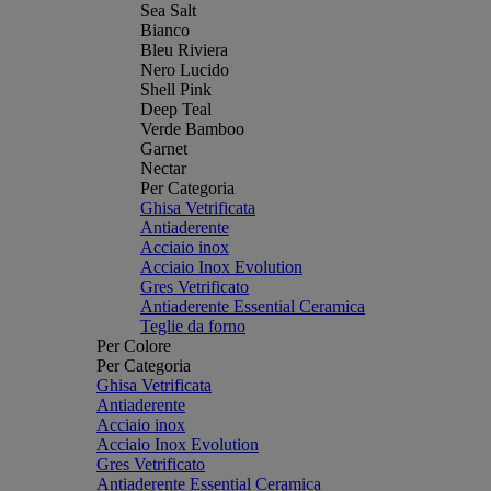
Sea Salt
Bianco
Bleu Riviera
Nero Lucido
Shell Pink
Deep Teal
Verde Bamboo
Garnet
Nectar
Per Categoria
Ghisa Vetrificata
Antiaderente
Acciaio inox
Acciaio Inox Evolution
Gres Vetrificato
Antiaderente Essential Ceramica
Teglie da forno
Per Colore
Per Categoria
Ghisa Vetrificata
Antiaderente
Acciaio inox
Acciaio Inox Evolution
Gres Vetrificato
Antiaderente Essential Ceramica