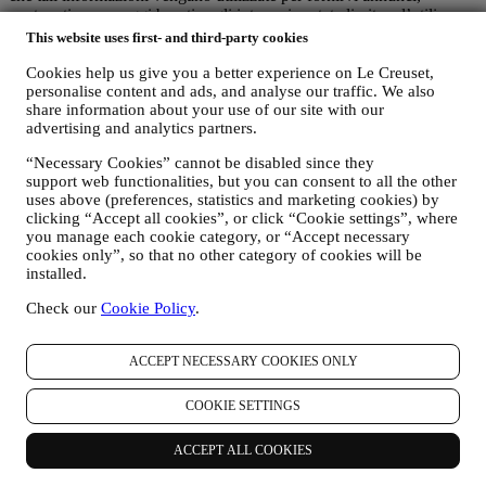
contenuti o messaggi basati sugli interessi, potete limitare l’utilizzo
delle informazioni riguardo alle vostre azioni online gestendo
This website uses first- and third-party cookies
l’impostazione dei cookie (tuttavia, dovete tenere conto che alcuni
cookie sono necessari per l’utilizzo del Sito). Siete pregati di
Cookies help us give you a better experience on Le Creuset,
personalise content and ads, and analyse our traffic. We also
osservare che ciò non interromperà la ricezione di pubblicità in
share information about your use of our site with our
generale. Continuerete a ricevere annunci, offerte o messaggi
advertising and analytics partners.
pubblicitari generici. Per ulteriori informazioni su come utilizziamo i
cookie e su come potete rimuoverli, consultate la nostra
Politica sui
“Necessary Cookies” cannot be disabled since they
cookie
.
support web functionalities, but you can consent to all the other
uses above (preferences, statistics and marketing cookies) by
vi. RECENSIONE PRODOTTI
clicking “Accept all cookies”, or click “Cookie settings”, where
Nel caso abbiate acquistato uno dei nostri prodotti, potremmo
you manage each cookie category, or “Accept necessary
inviarvi una mail in cui vi chiediamo una recensione su tale
cookies only”, so that no other category of cookies will be
prodotto. Siamo interessati alle recensioni dei nostri clienti sui nostri
installed.
prodotti (se vogliono inviarcele) per poter migliorare i nostri prodotti
e servizi. Alla fine del processo di acquisto, potremmo invitarvi a
Check our
Cookie Policy
.
scrivere la recensione del vostro prodotto. La recensione non è
obbligatoria e siete liberi di inviarla o meno.
ACCEPT NECESSARY COOKIES ONLY
vii. WHATSAPP FOR BUSINESS
Alcuni dei nostri negozi fisici utilizzano WhatsApp for Business con
COOKIE SETTINGS
i clienti che lo richiedono, proprio per fornire supporto e inviare
informazioni sui nostri prodotti. Questo canale non è finalizzato alla
ACCEPT ALL COOKIES
vendita dei nostri prodotti. Non verranno richiesti dati di carte di
credito o altre informazioni sensibili tramite WhatsApp. Potete