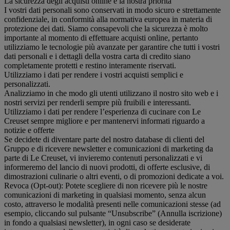
La sicurezza degli acquisti online è la nostra priorità
I vostri dati personali sono conservati in modo sicuro e strettamente
confidenziale, in conformità alla normativa europea in materia di
protezione dei dati. Siamo consapevoli che la sicurezza è molto
importante al momento di effettuare acquisti online, pertanto
utilizziamo le tecnologie più avanzate per garantire che tutti i vostri
dati personali e i dettagli della vostra carta di credito siano
completamente protetti e restino interamente riservati.
Utilizziamo i dati per rendere i vostri acquisti semplici e
personalizzati.
Analizziamo in che modo gli utenti utilizzano il nostro sito web e i
nostri servizi per renderli sempre più fruibili e interessanti.
Utilizziamo i dati per rendere l’esperienza di cucinare con Le
Creuset sempre migliore e per mantenervi informati riguardo a
notizie e offerte
Se decidete di diventare parte del nostro database di clienti del
Gruppo e di ricevere newsletter e comunicazioni di marketing da
parte di Le Creuset, vi invieremo contenuti personalizzati e vi
informeremo del lancio di nuovi prodotti, di offerte esclusive, di
dimostrazioni culinarie o altri eventi, o di promozioni dedicate a voi.
Revoca (Opt-out): Potete scegliere di non ricevere più le nostre
comunicazioni di marketing in qualsiasi momento, senza alcun
costo, attraverso le modalità presenti nelle comunicazioni stesse (ad
esempio, cliccando sul pulsante “Unsubscribe” (Annulla iscrizione)
in fondo a qualsiasi newsletter), in ogni caso se desiderate