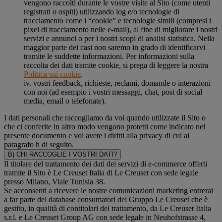
vengono raccolti durante le vostre visite al Sito (come utenti
registrati o ospiti) utilizzando log e/o tecnologie di
tracciamento come i “cookie” e tecnologie simili (compresi i
pixel di tracciamento nelle e-mail), al fine di migliorare i nostri
servizi e annunci o per i nostri scopi di analisi statistica. Nella
maggior parte dei casi non saremo in grado di identificarvi
tramite le suddette informazioni. Per informazioni sulla
raccolta dei dati tramite cookie, si prega di leggere la nostra
Politica sui cookie
.
iv. vostri feedback, richieste, reclami, domande o interazioni
con noi (ad esempio i vostri messaggi, chat, post di social
media, email o telefonate).
I dati personali che raccogliamo da voi quando utilizzate il Sito o
che ci conferite in altro modo vengono protetti come indicato nel
presente documento e voi avete i diritti alla privacy di cui al
paragrafo h di seguito.
B) CHI RACCOGLIE I VOSTRI DATI?
Il titolare del trattamento dei dati dei servizi di e-commerce offerti
tramite il Sito è Le Creuset Italia di Le Creuset con sede legale
presso Milano, Viale Tunisia 38.
Se acconsenti a ricevere le nostre comunicazioni marketing entrerai
a far parte del database consumatori del Gruppo Le Creuset che è
gestito, in qualità di contitolari del trattamento, da Le Creuset Italia
s.r.l. e Le Creuset Group AG con sede legale in Neuhofstrasse 4,