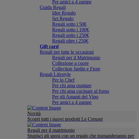
Per amici a 4 zampe
Guida Regali
Idee Regalo
Set Regalo
Regali sotto i 50€
Regali sotto i 100€
Regali sotto i 250€
Regali oltre i 250€
Gift card
Regali per tutte le occasioni
Regali per il Matrimonio
Collezione a cuore
Collection Jardin e Fiore
Regali Lifestyle
Per lo Chef
Per chi ama ospitare
Per chi ama cucinare al forno
Per gli Amanti del Vino
Per amici a 4 zampe
Novità
Scopri tutti i nuovi prodotti Le Creuset
Regali per il matrimonio
Stupisci gli sposi con un regalo che tramanderanno per