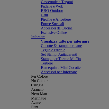
Casseruole e Tegami
Padelle e Wok
BBQ Outdoor
Grill
Pirofile e Arrostiere
Forme Speciali
Accessori da Cucina
Esclusive Online
Infornare
Visualizza tutto per infornare
Cocotte & stampi per pane
Teglie e Pirofile
Set Stampi Antiaderenti
Stampi per Torte e Muffin
Tortiere
Ramequin e Mini Cocotte
Accessori per Infornare
Per Colore
No Colour
Ciliegia
Arancio
Nero Matt
Meringue
Azure
Flint