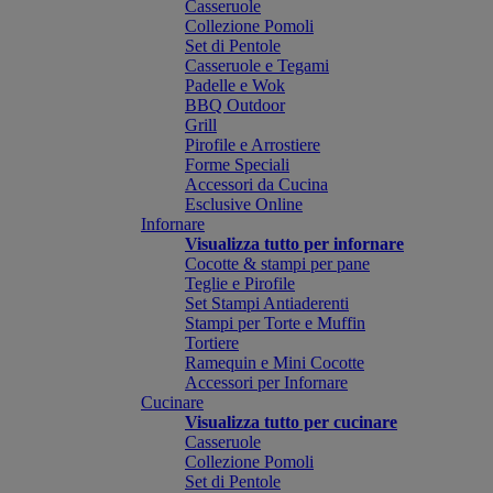
Casseruole
Collezione Pomoli
Set di Pentole
Casseruole e Tegami
Padelle e Wok
BBQ Outdoor
Grill
Pirofile e Arrostiere
Forme Speciali
Accessori da Cucina
Esclusive Online
Infornare
Visualizza tutto per infornare
Cocotte & stampi per pane
Teglie e Pirofile
Set Stampi Antiaderenti
Stampi per Torte e Muffin
Tortiere
Ramequin e Mini Cocotte
Accessori per Infornare
Cucinare
Visualizza tutto per cucinare
Casseruole
Collezione Pomoli
Set di Pentole