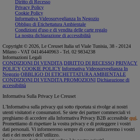
Diritto di Recesso
Privacy Policy
Cookie Policy
Informativa Videosorveglianza In Negozio
Obbligo di Etichettatura Ambientale
Condizioni d'uso e di vendita delle carte regalo
La nostra dichiarazione di accessibilità
Copyright © 2026, Le Creuset Italia srl ​​Viale Tunisia, 38 - 20124
Milano - VAT 04146440963 - Tel. 02 9834238
Informazioni Legali
CONDIZIONI DI VENDITA
DIRITTO DI RECESSO
PRIVACY
POLICY
COOKIE POLICY
Informativa Videosorveglianza In
Negozio
OBBLIGO DI ETICHETTATURA AMBIENTALE
CONDIZIONI DI VENDITA PROMOZIONI
Dichiarazione di
accessibilità
Informativa Sulla Privacy Le Creuset
L'Informativa sulla privacy qui sotto riportata si rivolge ai nostri
utenti visitatori e consumatori. Se siete dei partner commerciali vi
preghiamo di accedere alla Informativa Privacy B2B accessibile
qui
.
Promettiamo di rispettare la vostra privacy e di proteggere i vostri
dati personali. Vi informeremo sempre di come utilizzeremo i vostri
dati e dei motivi dell’utilizzo.