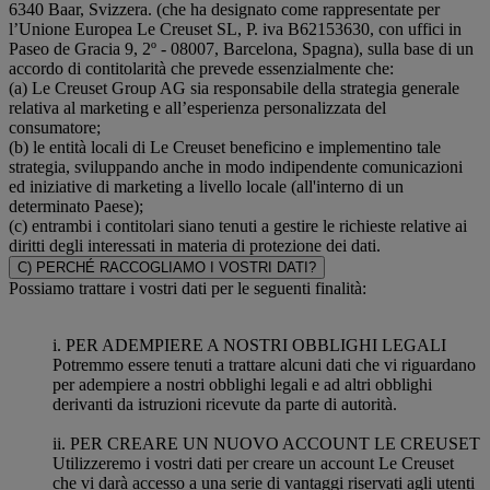
6340 Baar, Svizzera. (che ha designato come rappresentate per
l’Unione Europea Le Creuset SL, P. iva B62153630, con uffici in
Paseo de Gracia 9, 2º - 08007, Barcelona, Spagna), sulla base di un
accordo di contitolarità che prevede essenzialmente che:
(a) Le Creuset Group AG sia responsabile della strategia generale
relativa al marketing e all’esperienza personalizzata del
consumatore;
(b) le entità locali di Le Creuset beneficino e implementino tale
strategia, sviluppando anche in modo indipendente comunicazioni
ed iniziative di marketing a livello locale (all'interno di un
determinato Paese);
(c) entrambi i contitolari siano tenuti a gestire le richieste relative ai
diritti degli interessati in materia di protezione dei dati.
C) PERCHÉ RACCOGLIAMO I VOSTRI DATI?
Possiamo trattare i vostri dati per le seguenti finalità:
i. PER ADEMPIERE A NOSTRI OBBLIGHI LEGALI
Potremmo essere tenuti a trattare alcuni dati che vi riguardano
per adempiere a nostri obblighi legali e ad altri obblighi
derivanti da istruzioni ricevute da parte di autorità.
ii. PER CREARE UN NUOVO ACCOUNT LE CREUSET
Utilizzeremo i vostri dati per creare un account Le Creuset
che vi darà accesso a una serie di vantaggi riservati agli utenti