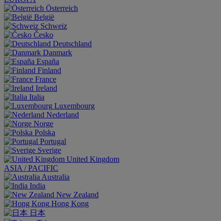
Österreich
België
Schweiz
Česko
Deutschland
Danmark
España
Finland
France
Ireland
Italia
Luxembourg
Nederland
Norge
Polska
Portugal
Sverige
United Kingdom
ASIA / PACIFIC
Australia
India
New Zealand
Hong Kong
日本