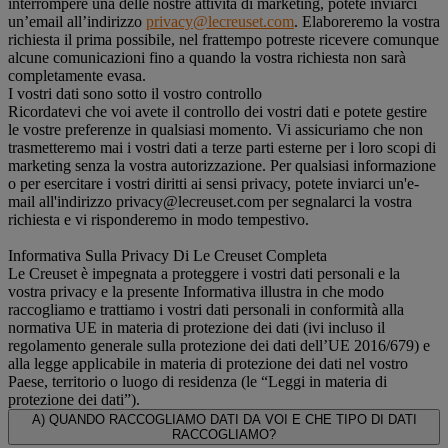
interrompere una delle nostre attività di marketing, potete inviarci
un’email all’indirizzo
privacy@lecreuset.com
. Elaboreremo la vostra
richiesta il prima possibile, nel frattempo potreste ricevere comunque
alcune comunicazioni fino a quando la vostra richiesta non sarà
completamente evasa.
I vostri dati sono sotto il vostro controllo
Ricordatevi che voi avete il controllo dei vostri dati e potete gestire
le vostre preferenze in qualsiasi momento. Vi assicuriamo che non
trasmetteremo mai i vostri dati a terze parti esterne per i loro scopi di
marketing senza la vostra autorizzazione. Per qualsiasi informazione
o per esercitare i vostri diritti ai sensi privacy, potete inviarci un'e-
mail all'indirizzo privacy@lecreuset.com per segnalarci la vostra
richiesta e vi risponderemo in modo tempestivo.
Informativa Sulla Privacy Di Le Creuset Completa
Le Creuset è impegnata a proteggere i vostri dati personali e la
vostra privacy e la presente Informativa illustra in che modo
raccogliamo e trattiamo i vostri dati personali in conformità alla
normativa UE in materia di protezione dei dati (ivi incluso il
regolamento generale sulla protezione dei dati dell’UE 2016/679) e
alla legge applicabile in materia di protezione dei dati nel vostro
Paese, territorio o luogo di residenza (le “Leggi in materia di
protezione dei dati”).
A) QUANDO RACCOGLIAMO DATI DA VOI E CHE TIPO DI DATI
RACCOGLIAMO?