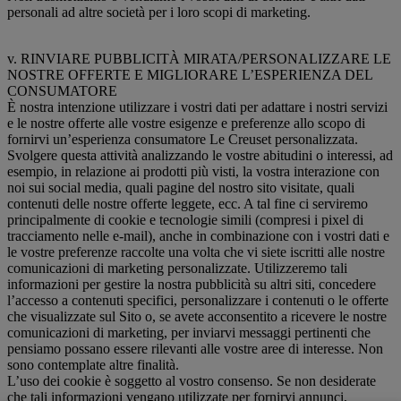
personali ad altre società per i loro scopi di marketing.
v. RINVIARE PUBBLICITÀ MIRATA/PERSONALIZZARE LE
NOSTRE OFFERTE E MIGLIORARE L’ESPERIENZA DEL
CONSUMATORE
È nostra intenzione utilizzare i vostri dati per adattare i nostri servizi
e le nostre offerte alle vostre esigenze e preferenze allo scopo di
fornirvi un’esperienza consumatore Le Creuset personalizzata.
Svolgere questa attività analizzando le vostre abitudini o interessi, ad
esempio, in relazione ai prodotti più visti, la vostra interazione con
noi sui social media, quali pagine del nostro sito visitate, quali
contenuti delle nostre offerte leggete, ecc. A tal fine ci serviremo
principalmente di cookie e tecnologie simili (compresi i pixel di
tracciamento nelle e-mail), anche in combinazione con i vostri dati e
le vostre preferenze raccolte una volta che vi siete iscritti alle nostre
comunicazioni di marketing personalizzate. Utilizzeremo tali
informazioni per gestire la nostra pubblicità su altri siti, concedere
l’accesso a contenuti specifici, personalizzare i contenuti o le offerte
che visualizzate sul Sito o, se avete acconsentito a ricevere le nostre
comunicazioni di marketing, per inviarvi messaggi pertinenti che
pensiamo possano essere rilevanti alle vostre aree di interesse. Non
sono contemplate altre finalità.
L’uso dei cookie è soggetto al vostro consenso. Se non desiderate
che tali informazioni vengano utilizzate per fornirvi annunci,