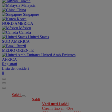
Taiwan
Malaysia
China
Singapore
Korea
NORD AMERICA
México
Canada
United States
SUD AMERICA
Brazil
MEDIO ORIENTE
United Arab Emirates
AFRICA
Registrati
Lista dei desideri
0
Saldi
Saldi
Vedi tutti i saldi
Cream fino al -40%