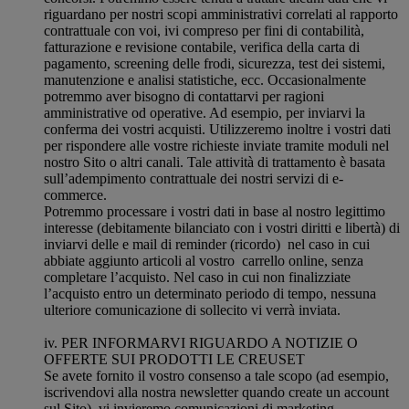
riguardano per nostri scopi amministrativi correlati al rapporto
contrattuale con voi, ivi compreso per fini di contabilità,
fatturazione e revisione contabile, verifica della carta di
pagamento, screening delle frodi, sicurezza, test dei sistemi,
manutenzione e analisi statistiche, ecc. Occasionalmente
potremmo aver bisogno di contattarvi per ragioni
amministrative od operative. Ad esempio, per inviarvi la
conferma dei vostri acquisti. Utilizzeremo inoltre i vostri dati
per rispondere alle vostre richieste inviate tramite moduli nel
nostro Sito o altri canali. Tale attività di trattamento è basata
sull’adempimento contrattuale dei nostri servizi di e-
commerce.
Potremmo processare i vostri dati in base al nostro legittimo
interesse (debitamente bilanciato con i vostri diritti e libertà) di
inviarvi delle e mail di reminder (ricordo) nel caso in cui
abbiate aggiunto articoli al vostro carrello online, senza
completare l’acquisto. Nel caso in cui non finalizziate
l’acquisto entro un determinato periodo di tempo, nessuna
ulteriore comunicazione di sollecito vi verrà inviata.
iv. PER INFORMARVI RIGUARDO A NOTIZIE O
OFFERTE SUI PRODOTTI LE CREUSET
Se avete fornito il vostro consenso a tale scopo (ad esempio,
iscrivendovi alla nostra newsletter quando create un account
sul Sito), vi invieremo comunicazioni di marketing