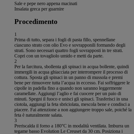
Sale e pepe nero appena macinati
Insalata greca per guarnire
Procedimento
1
Prima di tutto, separa i fogli di pasta fillo, spennellane
ciascuno strato con olio Evo e sovrapponili formando degli
strati. Sono necessari quattro fogli sovrapposti in tre strati.
Copri con un tovagliolo umido e metti da parte.
2
Per la farcitura, sbollenta gli spinaci in acqua bollente, quindi
immergili in acqua ghiacciata per interrompere il processo di
cottura. Sposta gli spinaci in un panno di mussola e premi
bene per rimuovere tutta l’acqua in eccesso. Fai soffriggere le
cipolle in padella fino a quando non saranno leggermente
caramellate. Aggiungi l’aglio e fai cuocere per un paio di
minuti. Spegni il fuoco e unisci gli spinaci. Trasferisci in una
ciotola, aggiungi la feta sbriciolata, mescola bene e condisci a
piacere. Fai attenzione a non aggiungere troppo sale, poiché la
feta è naturalmente salata.
3
Preriscalda il forno a 180°C in modalità ventilata. Imburra un
tegame basso Evolution Le Creuset da 30 cm. Posiziona i