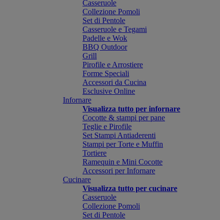
Casseruole
Collezione Pomoli
Set di Pentole
Casseruole e Tegami
Padelle e Wok
BBQ Outdoor
Grill
Pirofile e Arrostiere
Forme Speciali
Accessori da Cucina
Esclusive Online
Infornare
Visualizza tutto per infornare
Cocotte & stampi per pane
Teglie e Pirofile
Set Stampi Antiaderenti
Stampi per Torte e Muffin
Tortiere
Ramequin e Mini Cocotte
Accessori per Infornare
Cucinare
Visualizza tutto per cucinare
Casseruole
Collezione Pomoli
Set di Pentole