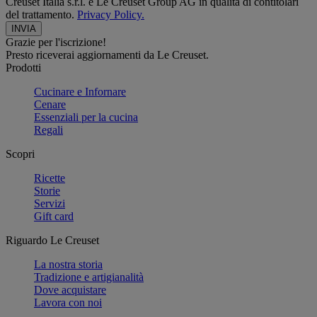
Creuset Italia s.r.l. e Le Creuset Group AG in qualità di contitolari
del trattamento.
Privacy Policy.
Grazie per l'iscrizione!
Presto riceverai aggiornamenti da Le Creuset.
Prodotti
Cucinare e Infornare
Cenare
Essenziali per la cucina
Regali
Scopri
Ricette
Storie
Servizi
Gift card
Riguardo Le Creuset
La nostra storia
Tradizione e artigianalità
Dove acquistare
Lavora con noi