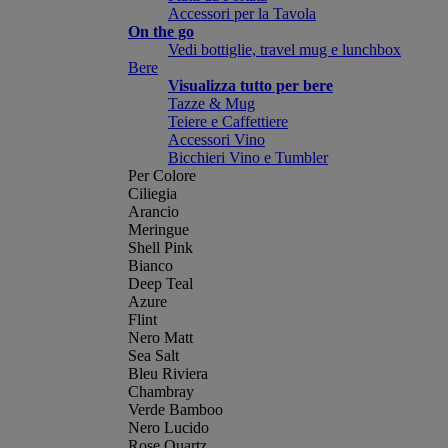
Accessori per la Tavola
On the go
Vedi bottiglie, travel mug e lunchbox
Bere
Visualizza tutto per bere
Tazze & Mug
Teiere e Caffettiere
Accessori Vino
Bicchieri Vino e Tumbler
Per Colore
Ciliegia
Arancio
Meringue
Shell Pink
Bianco
Deep Teal
Azure
Flint
Nero Matt
Sea Salt
Bleu Riviera
Chambray
Verde Bamboo
Nero Lucido
Rose Quartz