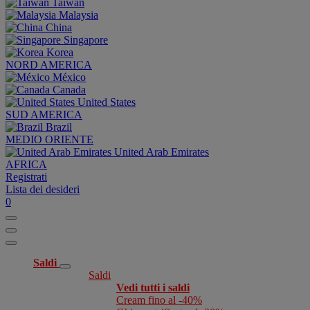
Taiwan
Malaysia
China
Singapore
Korea
NORD AMERICA
México
Canada
United States
SUD AMERICA
Brazil
MEDIO ORIENTE
United Arab Emirates
AFRICA
Registrati
Lista dei desideri
0
Saldi
Saldi
Vedi tutti i saldi
Cream fino al -40%