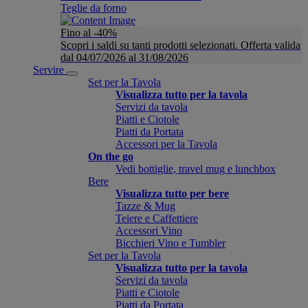
Teglie da forno
Fino al -40%
Scopri i saldi su tanti prodotti selezionati. Offerta valida
dal 04/07/2026 al 31/08/2026
Servire
Set per la Tavola
Visualizza tutto per la tavola
Servizi da tavola
Piatti e Ciotole
Piatti da Portata
Accessori per la Tavola
On the go
Vedi bottiglie, travel mug e lunchbox
Bere
Visualizza tutto per bere
Tazze & Mug
Teiere e Caffettiere
Accessori Vino
Bicchieri Vino e Tumbler
Set per la Tavola
Visualizza tutto per la tavola
Servizi da tavola
Piatti e Ciotole
Piatti da Portata