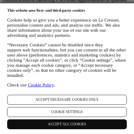
momento, gratuitamente, attraverso le modalità presenti nelle
This website uses first- and third-party cookies
comunicazioni stesse (ad esempio, cliccando sul pulsante
“Unsubscribe” (Annulla iscrizione) in fondo a qualsiasi newsletter.
Cookies help us give you a better experience on Le Creuset,
Se desiderate interrompere qualsiasi delle nostre attività di
personalise content and ads, and analyse our traffic. We also
marketing, potete inviarci un’email all’indirizzo
share information about your use of our site with our
privacy@lecreuset.com
.Tratteremo la vostra richiesta di
advertising and analytics partners.
annullamento dell’iscrizione il prima possibile, ma in alcune
circostanze potreste continuare a ricevere qualche messaggio prima
“Necessary Cookies” cannot be disabled since they
che la vostra richiesta di annullamento venga interamente elaborata.
support web functionalities, but you can consent to all the other
uses above (preferences, statistics and marketing cookies) by
clicking “Accept all cookies”, or click “Cookie settings”, where
Non trasmettiamo o vendiamo i vostri dati di contatto e altri dati
you manage each cookie category, or “Accept necessary
personali ad altre società per i loro scopi di marketing.
cookies only”, so that no other category of cookies will be
installed.
v. RINVIARE PUBBLICITÀ MIRATA/PERSONALIZZARE LE
Check our
Cookie Policy
.
NOSTRE OFFERTE E MIGLIORARE L’ESPERIENZA DEL
CONSUMATORE
ACCEPT NECESSARY COOKIES ONLY
È nostra intenzione utilizzare i vostri dati per adattare i nostri servizi
e le nostre offerte alle vostre esigenze e preferenze allo scopo di
fornirvi un’esperienza consumatore Le Creuset personalizzata.
COOKIE SETTINGS
Svolgere questa attività analizzando le vostre abitudini o interessi, ad
esempio, in relazione ai prodotti più visti, la vostra interazione con
ACCEPT ALL COOKIES
noi sui social media, quali pagine del nostro sito visitate, quali
contenuti delle nostre offerte leggete, ecc. A tal fine ci serviremo