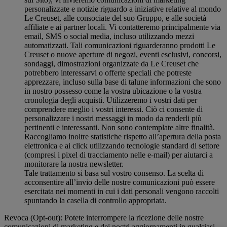
personalizzate e notizie riguardo a iniziative relative al mondo
Le Creuset, alle consociate del suo Gruppo, e alle società
affiliate e ai partner locali. Vi contatteremo principalmente via
email, SMS o social media, incluso utilizzando mezzi
automatizzati. Tali comunicazioni riguarderanno prodotti Le
Creuset o nuove aperture di negozi, eventi esclusivi, concorsi,
sondaggi, dimostrazioni organizzate da Le Creuset che
potrebbero interessarvi o offerte speciali che potreste
apprezzare, incluso sulla base di talune informazioni che sono
in nostro possesso come la vostra ubicazione o la vostra
cronologia degli acquisti. Utilizzeremo i vostri dati per
comprendere meglio i vostri interessi. Ciò ci consente di
personalizzare i nostri messaggi in modo da renderli più
pertinenti e interessanti. Non sono contemplate altre finalità.
Raccogliamo inoltre statistiche rispetto all’apertura della posta
elettronica e ai click utilizzando tecnologie standard di settore
(compresi i pixel di tracciamento nelle e-mail) per aiutarci a
monitorare la nostra newsletter.
Tale trattamento si basa sul vostro consenso. La scelta di
acconsentire all’invio delle nostre comunicazioni può essere
esercitata nei momenti in cui i dati personali vengono raccolti
spuntando la casella di controllo appropriata.
Revoca (Opt-out): Potete interrompere la ricezione delle nostre
comunicazioni di marketing e dei nostri aggiornamenti in qualsiasi