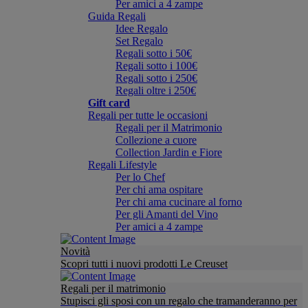
Per amici a 4 zampe
Guida Regali
Idee Regalo
Set Regalo
Regali sotto i 50€
Regali sotto i 100€
Regali sotto i 250€
Regali oltre i 250€
Gift card
Regali per tutte le occasioni
Regali per il Matrimonio
Collezione a cuore
Collection Jardin e Fiore
Regali Lifestyle
Per lo Chef
Per chi ama ospitare
Per chi ama cucinare al forno
Per gli Amanti del Vino
Per amici a 4 zampe
Novità
Scopri tutti i nuovi prodotti Le Creuset
Regali per il matrimonio
Stupisci gli sposi con un regalo che tramanderanno per