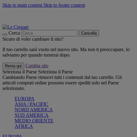
Skip to main content
Skip to footer content
📣 SALDI fino al -40%:
COMPRA
Grigliate, picnic, crea la tua estate con Le Creuset
COMPRA
Paga in 3 rate con Scalapay
Cerca
Cancella
Sicuro di voler cambiare il sito?
Il tuo carrello sarà vuoto nel nuovo sito. Ma non ti preoccupare, lo
salviamo per quando tornerai dopo.
Cambia sito
Resta qui
Seleziona il Paese
Seleziona il Paese
Cambiando Paese rimuovi tutti i contenuti dal tuo carrello. Gli
articoli comprati online possono essere spediti solo nel Paese
selezionato.
EUROPA
ASIA / PACIFIC
NORD AMERICA
SUD AMERICA
MEDIO ORIENTE
AFRICA
EUROPA