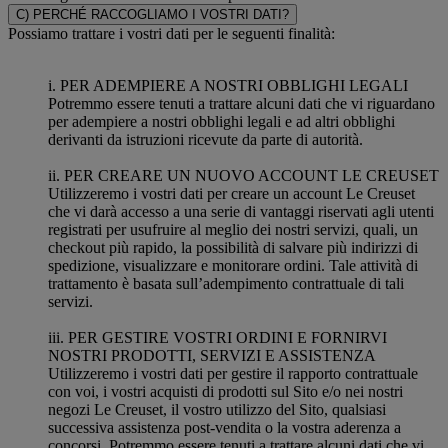
C) PERCHÉ RACCOGLIAMO I VOSTRI DATI?
Possiamo trattare i vostri dati per le seguenti finalità:
i. PER ADEMPIERE A NOSTRI OBBLIGHI LEGALI
Potremmo essere tenuti a trattare alcuni dati che vi riguardano
per adempiere a nostri obblighi legali e ad altri obblighi
derivanti da istruzioni ricevute da parte di autorità.
ii. PER CREARE UN NUOVO ACCOUNT LE CREUSET
Utilizzeremo i vostri dati per creare un account Le Creuset
che vi darà accesso a una serie di vantaggi riservati agli utenti
registrati per usufruire al meglio dei nostri servizi, quali, un
checkout più rapido, la possibilità di salvare più indirizzi di
spedizione, visualizzare e monitorare ordini. Tale attività di
trattamento è basata sull’adempimento contrattuale di tali
servizi.
iii. PER GESTIRE VOSTRI ORDINI E FORNIRVI
NOSTRI PRODOTTI, SERVIZI E ASSISTENZA
Utilizzeremo i vostri dati per gestire il rapporto contrattuale
con voi, i vostri acquisti di prodotti sul Sito e/o nei nostri
negozi Le Creuset, il vostro utilizzo del Sito, qualsiasi
successiva assistenza post-vendita o la vostra aderenza a
concorsi. Potremmo essere tenuti a trattare alcuni dati che vi