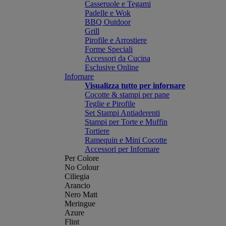
Casseruole e Tegami
Padelle e Wok
BBQ Outdoor
Grill
Pirofile e Arrostiere
Forme Speciali
Accessori da Cucina
Esclusive Online
Infornare
Visualizza tutto per infornare
Cocotte & stampi per pane
Teglie e Pirofile
Set Stampi Antiaderenti
Stampi per Torte e Muffin
Tortiere
Ramequin e Mini Cocotte
Accessori per Infornare
Per Colore
No Colour
Ciliegia
Arancio
Nero Matt
Meringue
Azure
Flint