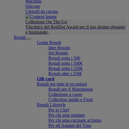
Macinini
Silicone
Utensili da cucina
Collezione On The Go
Vincitrice del RedDot Award per il suo design elegante
e funzionale.
Regali
Guida Regali
Idee Regalo
Set Regalo
Regali sotto i 50€
Regali sotto i 100€
Regali sotto i 250€
Regali oltre i 250€
Gift card
Regali per tutte le occasioni
Regali per il Matrimonio
Collezione a cuore
Collection Jardin e Fiore
Regali Lifestyle
Per lo Chef
Per chi ama ospitare
Per chi ama cucinare al forno
Per gli Amanti del Vino