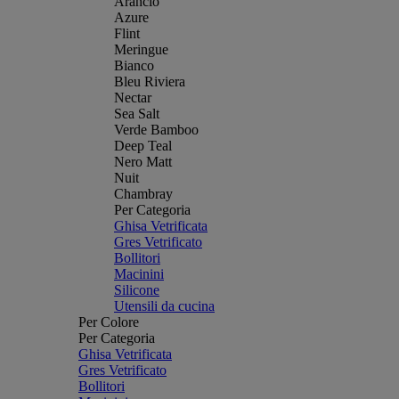
Arancio
Azure
Flint
Meringue
Bianco
Bleu Riviera
Nectar
Sea Salt
Verde Bamboo
Deep Teal
Nero Matt
Nuit
Chambray
Per Categoria
Ghisa Vetrificata
Gres Vetrificato
Bollitori
Macinini
Silicone
Utensili da cucina
Per Colore
Per Categoria
Ghisa Vetrificata
Gres Vetrificato
Bollitori