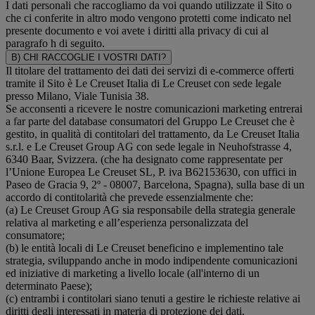
I dati personali che raccogliamo da voi quando utilizzate il Sito o
che ci conferite in altro modo vengono protetti come indicato nel
presente documento e voi avete i diritti alla privacy di cui al
paragrafo h di seguito.
B) CHI RACCOGLIE I VOSTRI DATI?
Il titolare del trattamento dei dati dei servizi di e-commerce offerti
tramite il Sito è Le Creuset Italia di Le Creuset con sede legale
presso Milano, Viale Tunisia 38.
Se acconsenti a ricevere le nostre comunicazioni marketing entrerai
a far parte del database consumatori del Gruppo Le Creuset che è
gestito, in qualità di contitolari del trattamento, da Le Creuset Italia
s.r.l. e Le Creuset Group AG con sede legale in Neuhofstrasse 4,
6340 Baar, Svizzera. (che ha designato come rappresentate per
l’Unione Europea Le Creuset SL, P. iva B62153630, con uffici in
Paseo de Gracia 9, 2º - 08007, Barcelona, Spagna), sulla base di un
accordo di contitolarità che prevede essenzialmente che:
(a) Le Creuset Group AG sia responsabile della strategia generale
relativa al marketing e all’esperienza personalizzata del
consumatore;
(b) le entità locali di Le Creuset beneficino e implementino tale
strategia, sviluppando anche in modo indipendente comunicazioni
ed iniziative di marketing a livello locale (all'interno di un
determinato Paese);
(c) entrambi i contitolari siano tenuti a gestire le richieste relative ai
diritti degli interessati in materia di protezione dei dati.