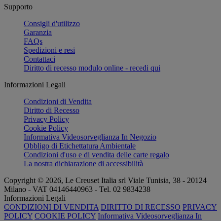
Supporto
Consigli d'utilizzo
Garanzia
FAQs
Spedizioni e resi
Contattaci
Diritto di recesso modulo online - recedi qui
Informazioni Legali
Condizioni di Vendita
Diritto di Recesso
Privacy Policy
Cookie Policy
Informativa Videosorveglianza In Negozio
Obbligo di Etichettatura Ambientale
Condizioni d'uso e di vendita delle carte regalo
La nostra dichiarazione di accessibilità
Copyright © 2026, Le Creuset Italia srl ​​Viale Tunisia, 38 - 20124
Milano - VAT 04146440963 - Tel. 02 9834238
Informazioni Legali
CONDIZIONI DI VENDITA
DIRITTO DI RECESSO
PRIVACY
POLICY
COOKIE POLICY
Informativa Videosorveglianza In