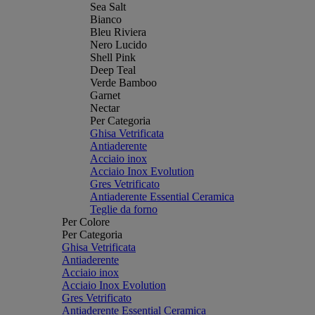
Sea Salt
Bianco
Bleu Riviera
Nero Lucido
Shell Pink
Deep Teal
Verde Bamboo
Garnet
Nectar
Per Categoria
Ghisa Vetrificata
Antiaderente
Acciaio inox
Acciaio Inox Evolution
Gres Vetrificato
Antiaderente Essential Ceramica
Teglie da forno
Per Colore
Per Categoria
Ghisa Vetrificata
Antiaderente
Acciaio inox
Acciaio Inox Evolution
Gres Vetrificato
Antiaderente Essential Ceramica