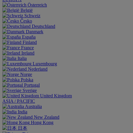
Österreich
België
Schweiz
Česko
Deutschland
Danmark
España
Finland
France
Ireland
Italia
Luxembourg
Nederland
Norge
Polska
Portugal
Sverige
United Kingdom
ASIA / PACIFIC
Australia
India
New Zealand
Hong Kong
日本