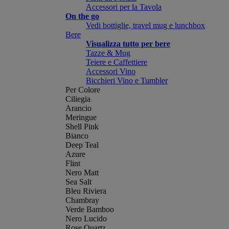
Accessori per la Tavola
On the go
Vedi bottiglie, travel mug e lunchbox
Bere
Visualizza tutto per bere
Tazze & Mug
Teiere e Caffettiere
Accessori Vino
Bicchieri Vino e Tumbler
Per Colore
Ciliegia
Arancio
Meringue
Shell Pink
Bianco
Deep Teal
Azure
Flint
Nero Matt
Sea Salt
Bleu Riviera
Chambray
Verde Bamboo
Nero Lucido
Rose Quartz