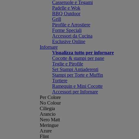
Casseruole e Tegami
Padelle e Wok
BBQ Outdoor
Grill
Pirofile e Arrostiere
Forme Speciali
Accessori da Cucina
Esclusive Online
Infornare
Visualizza tutto per infornare
Cocotte & stampi per pane
Teglie e Pirofile
Set Stampi Antiaderenti
Stampi per Torte e Muffin
Tortiere
Ramequin e Mini Cocotte
Accessori per Infornare
Per Colore
No Colour
Ciliegia
Arancio
Nero Matt
Meringue
Azure
Flint