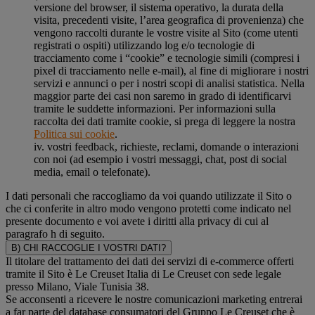
versione del browser, il sistema operativo, la durata della
visita, precedenti visite, l’area geografica di provenienza) che
vengono raccolti durante le vostre visite al Sito (come utenti
registrati o ospiti) utilizzando log e/o tecnologie di
tracciamento come i “cookie” e tecnologie simili (compresi i
pixel di tracciamento nelle e-mail), al fine di migliorare i nostri
servizi e annunci o per i nostri scopi di analisi statistica. Nella
maggior parte dei casi non saremo in grado di identificarvi
tramite le suddette informazioni. Per informazioni sulla
raccolta dei dati tramite cookie, si prega di leggere la nostra
Politica sui cookie
.
iv. vostri feedback, richieste, reclami, domande o interazioni
con noi (ad esempio i vostri messaggi, chat, post di social
media, email o telefonate).
I dati personali che raccogliamo da voi quando utilizzate il Sito o
che ci conferite in altro modo vengono protetti come indicato nel
presente documento e voi avete i diritti alla privacy di cui al
paragrafo h di seguito.
B) CHI RACCOGLIE I VOSTRI DATI?
Il titolare del trattamento dei dati dei servizi di e-commerce offerti
tramite il Sito è Le Creuset Italia di Le Creuset con sede legale
presso Milano, Viale Tunisia 38.
Se acconsenti a ricevere le nostre comunicazioni marketing entrerai
a far parte del database consumatori del Gruppo Le Creuset che è