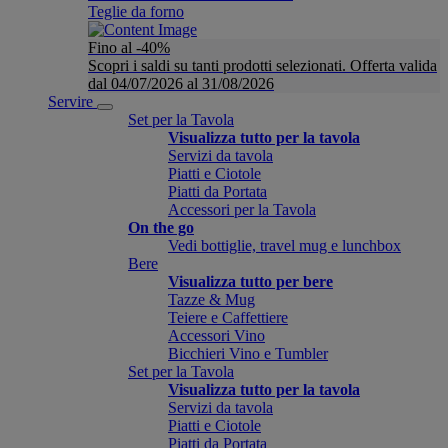
Teglie da forno
Fino al -40%
Scopri i saldi su tanti prodotti selezionati. Offerta valida
dal 04/07/2026 al 31/08/2026
Servire
Set per la Tavola
Visualizza tutto per la tavola
Servizi da tavola
Piatti e Ciotole
Piatti da Portata
Accessori per la Tavola
On the go
Vedi bottiglie, travel mug e lunchbox
Bere
Visualizza tutto per bere
Tazze & Mug
Teiere e Caffettiere
Accessori Vino
Bicchieri Vino e Tumbler
Set per la Tavola
Visualizza tutto per la tavola
Servizi da tavola
Piatti e Ciotole
Piatti da Portata