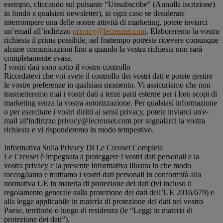
esempio, cliccando sul pulsante “Unsubscribe” (Annulla iscrizione)
in fondo a qualsiasi newsletter), in ogni caso se desiderate
interrompere una delle nostre attività di marketing, potete inviarci
un’email all’indirizzo
privacy@lecreuset.com
. Elaboreremo la vostra
richiesta il prima possibile, nel frattempo potreste ricevere comunque
alcune comunicazioni fino a quando la vostra richiesta non sarà
completamente evasa.
I vostri dati sono sotto il vostro controllo
Ricordatevi che voi avete il controllo dei vostri dati e potete gestire
le vostre preferenze in qualsiasi momento. Vi assicuriamo che non
trasmetteremo mai i vostri dati a terze parti esterne per i loro scopi di
marketing senza la vostra autorizzazione. Per qualsiasi informazione
o per esercitare i vostri diritti ai sensi privacy, potete inviarci un'e-
mail all'indirizzo privacy@lecreuset.com per segnalarci la vostra
richiesta e vi risponderemo in modo tempestivo.
Informativa Sulla Privacy Di Le Creuset Completa
Le Creuset è impegnata a proteggere i vostri dati personali e la
vostra privacy e la presente Informativa illustra in che modo
raccogliamo e trattiamo i vostri dati personali in conformità alla
normativa UE in materia di protezione dei dati (ivi incluso il
regolamento generale sulla protezione dei dati dell’UE 2016/679) e
alla legge applicabile in materia di protezione dei dati nel vostro
Paese, territorio o luogo di residenza (le “Leggi in materia di
protezione dei dati”).