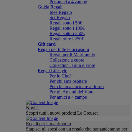
Per amici a 4 zampe
Guida Regali
Idee Regalo
Set Regalo
Regali sotto i 50€
Regali sotto i 100€
Regali sotto i 250€
Regali oltre i 250€
Gift card
Regali per tutte le occasioni
Regali per il Matrimonio
Collezione a cuore
Collection Jardin e Fiore
Regali Lifestyle
Per lo Chef
Per chi ama ospitare
Per chi ama cucinare al forno
Per gli Amanti del Vino
Per amici a 4 zampe
Novità
Scopri tutti i nuovi prodotti Le Creuset
Regali per il matrimonio
Stupisci gli sposi con un regalo che tramanderanno per