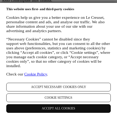
sono contemplate altre finalità.
L’uso dei cookie è soggetto al vostro consenso. Se non desiderate
This website uses first- and third-party cookies
che tali informazioni vengano utilizzate per fornirvi annunci,
contenuti o messaggi basati sugli interessi, potete limitare l’utilizzo
Cookies help us give you a better experience on Le Creuset,
delle informazioni riguardo alle vostre azioni online gestendo
personalise content and ads, and analyse our traffic. We also
l’impostazione dei cookie (tuttavia, dovete tenere conto che alcuni
share information about your use of our site with our
cookie sono necessari per l’utilizzo del Sito). Siete pregati di
advertising and analytics partners.
osservare che ciò non interromperà la ricezione di pubblicità in
generale. Continuerete a ricevere annunci, offerte o messaggi
“Necessary Cookies” cannot be disabled since they
pubblicitari generici. Per ulteriori informazioni su come utilizziamo i
support web functionalities, but you can consent to all the other
cookie e su come potete rimuoverli, consultate la nostra
Politica sui
uses above (preferences, statistics and marketing cookies) by
cookie
.
clicking “Accept all cookies”, or click “Cookie settings”, where
you manage each cookie category, or “Accept necessary
vi. RECENSIONE PRODOTTI
cookies only”, so that no other category of cookies will be
Nel caso abbiate acquistato uno dei nostri prodotti, potremmo
installed.
inviarvi una mail in cui vi chiediamo una recensione su tale
Check our
Cookie Policy
.
prodotto. Siamo interessati alle recensioni dei nostri clienti sui nostri
prodotti (se vogliono inviarcele) per poter migliorare i nostri prodotti
e servizi. Alla fine del processo di acquisto, potremmo invitarvi a
ACCEPT NECESSARY COOKIES ONLY
scrivere la recensione del vostro prodotto. La recensione non è
obbligatoria e siete liberi di inviarla o meno.
COOKIE SETTINGS
vii. WHATSAPP FOR BUSINESS
Alcuni dei nostri negozi fisici utilizzano WhatsApp for Business con
ACCEPT ALL COOKIES
i clienti che lo richiedono, proprio per fornire supporto e inviare