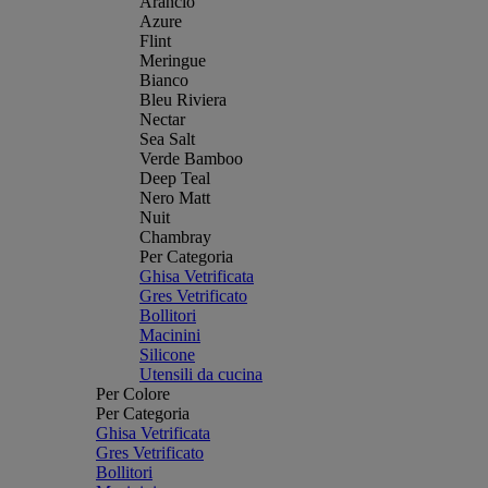
Arancio
Azure
Flint
Meringue
Bianco
Bleu Riviera
Nectar
Sea Salt
Verde Bamboo
Deep Teal
Nero Matt
Nuit
Chambray
Per Categoria
Ghisa Vetrificata
Gres Vetrificato
Bollitori
Macinini
Silicone
Utensili da cucina
Per Colore
Per Categoria
Ghisa Vetrificata
Gres Vetrificato
Bollitori