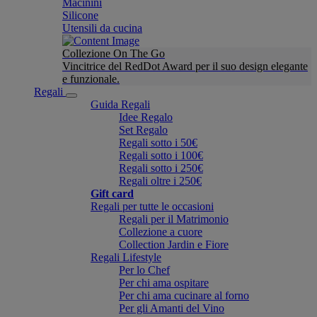
Macinini
Silicone
Utensili da cucina
Collezione On The Go
Vincitrice del RedDot Award per il suo design elegante
e funzionale.
Regali
Guida Regali
Idee Regalo
Set Regalo
Regali sotto i 50€
Regali sotto i 100€
Regali sotto i 250€
Regali oltre i 250€
Gift card
Regali per tutte le occasioni
Regali per il Matrimonio
Collezione a cuore
Collection Jardin e Fiore
Regali Lifestyle
Per lo Chef
Per chi ama ospitare
Per chi ama cucinare al forno
Per gli Amanti del Vino