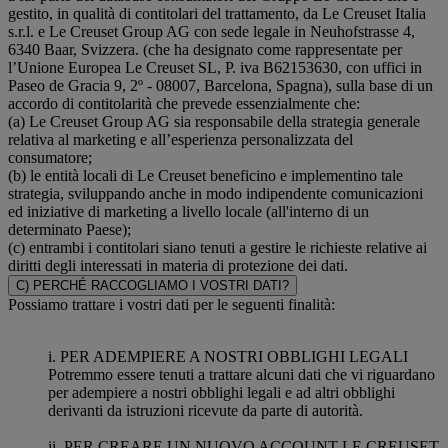
gestito, in qualità di contitolari del trattamento, da Le Creuset Italia
s.r.l. e Le Creuset Group AG con sede legale in Neuhofstrasse 4,
6340 Baar, Svizzera. (che ha designato come rappresentate per
l’Unione Europea Le Creuset SL, P. iva B62153630, con uffici in
Paseo de Gracia 9, 2º - 08007, Barcelona, Spagna), sulla base di un
accordo di contitolarità che prevede essenzialmente che:
(a) Le Creuset Group AG sia responsabile della strategia generale
relativa al marketing e all’esperienza personalizzata del
consumatore;
(b) le entità locali di Le Creuset beneficino e implementino tale
strategia, sviluppando anche in modo indipendente comunicazioni
ed iniziative di marketing a livello locale (all'interno di un
determinato Paese);
(c) entrambi i contitolari siano tenuti a gestire le richieste relative ai
diritti degli interessati in materia di protezione dei dati.
C) PERCHÉ RACCOGLIAMO I VOSTRI DATI?
Possiamo trattare i vostri dati per le seguenti finalità:
i. PER ADEMPIERE A NOSTRI OBBLIGHI LEGALI
Potremmo essere tenuti a trattare alcuni dati che vi riguardano
per adempiere a nostri obblighi legali e ad altri obblighi
derivanti da istruzioni ricevute da parte di autorità.
ii. PER CREARE UN NUOVO ACCOUNT LE CREUSET