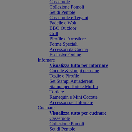
Casseruole
Collezione Pomoli
Set di Pentole
Casseruole e Tegami
Padelle e Wok
BBQ Outdoor
Grill
Pirofile e Arrostiere
Forme Speciali
Accessori da Cucina
Esclusive Online
Infornare
Visualizza tutto per infornare
Cocotte & stampi per pane
Teglie e Pirofile
Set Stampi Antiaderenti
Stampi per Torte e Muffin
Tortiere
Ramequin e Mini Cocotte
Accessori per Infornare
Cucinare
Visualizza tutto per cucinare
Casseruole
Collezione Pomoli
Set di Pentole