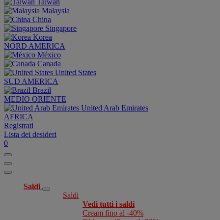
Taiwan
Malaysia
China
Singapore
Korea
NORD AMERICA
México
Canada
United States
SUD AMERICA
Brazil
MEDIO ORIENTE
United Arab Emirates
AFRICA
Registrati
Lista dei desideri
0
Saldi
Saldi
Vedi tutti i saldi
Cream fino al -40%