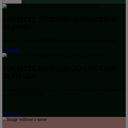
COCOTTE ROTONDA EVOLUTION
GLINDA
Un tocco di incanto in Shell Pink, arricchito da un pomolo oro.
COMPRA
COCOTTE ROTONDA EVOLUTION
ELPHABA
Inconfondibilmente audace, con un'intensa finitura Verde Carciofo e
un pomolo nero nichel.
COMPRA