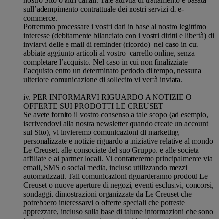
nostro Sito o altri canali. Tale attività di trattamento è basata
sull’adempimento contrattuale dei nostri servizi di e-
commerce.
Potremmo processare i vostri dati in base al nostro legittimo
interesse (debitamente bilanciato con i vostri diritti e libertà) di
inviarvi delle e mail di reminder (ricordo) nel caso in cui
abbiate aggiunto articoli al vostro carrello online, senza
completare l’acquisto. Nel caso in cui non finalizziate
l’acquisto entro un determinato periodo di tempo, nessuna
ulteriore comunicazione di sollecito vi verrà inviata.
iv. PER INFORMARVI RIGUARDO A NOTIZIE O
OFFERTE SUI PRODOTTI LE CREUSET
Se avete fornito il vostro consenso a tale scopo (ad esempio,
iscrivendovi alla nostra newsletter quando create un account
sul Sito), vi invieremo comunicazioni di marketing
personalizzate e notizie riguardo a iniziative relative al mondo
Le Creuset, alle consociate del suo Gruppo, e alle società
affiliate e ai partner locali. Vi contatteremo principalmente via
email, SMS o social media, incluso utilizzando mezzi
automatizzati. Tali comunicazioni riguarderanno prodotti Le
Creuset o nuove aperture di negozi, eventi esclusivi, concorsi,
sondaggi, dimostrazioni organizzate da Le Creuset che
potrebbero interessarvi o offerte speciali che potreste
apprezzare, incluso sulla base di talune informazioni che sono