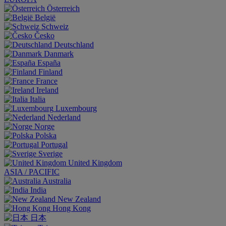
Österreich
België
Schweiz
Česko
Deutschland
Danmark
España
Finland
France
Ireland
Italia
Luxembourg
Nederland
Norge
Polska
Portugal
Sverige
United Kingdom
ASIA / PACIFIC
Australia
India
New Zealand
Hong Kong
日本