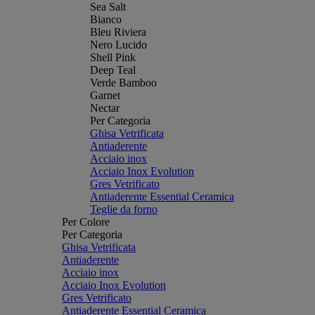
Sea Salt
Bianco
Bleu Riviera
Nero Lucido
Shell Pink
Deep Teal
Verde Bamboo
Garnet
Nectar
Per Categoria
Ghisa Vetrificata
Antiaderente
Acciaio inox
Acciaio Inox Evolution
Gres Vetrificato
Antiaderente Essential Ceramica
Teglie da forno
Per Colore
Per Categoria
Ghisa Vetrificata
Antiaderente
Acciaio inox
Acciaio Inox Evolution
Gres Vetrificato
Antiaderente Essential Ceramica