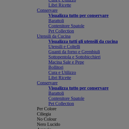
Libri Ricette
Conservare
Visualizza tutto per conservare
Barattoli
Contenitore Spatole
Pet Collection
Utensili da Cucina
Visualizza tutti gli utensili da cucina
Utensili e Coltelli
Guanti da forno e Grembiuli
Sottopentola e Sottobicchieri
Macina Sale e Pepe
Bollitori
Cura e Utilizzo
Libri Ricette
Conservare
Visualizza tutto per conservare
Barattoli
Contenitore Spatole
Pet Collection
Per Colore
Ciliegia
No Colour
Nero Lucido