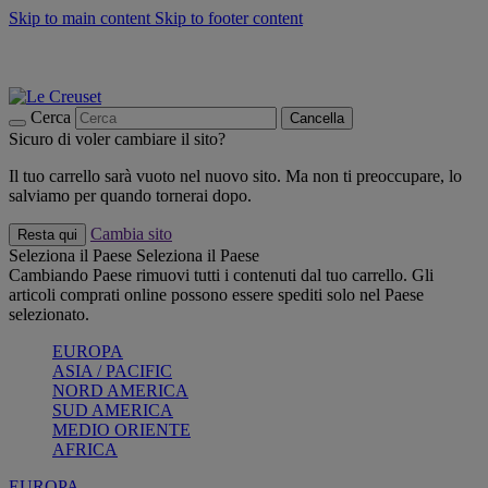
Skip to main content
Skip to footer content
📣 SALDI fino al -40%:
COMPRA
Grigliate, picnic, crea la tua estate con Le Creuset
COMPRA
Paga in 3 rate con Scalapay
Cerca
Cancella
Sicuro di voler cambiare il sito?
Il tuo carrello sarà vuoto nel nuovo sito. Ma non ti preoccupare, lo
salviamo per quando tornerai dopo.
Cambia sito
Resta qui
Seleziona il Paese
Seleziona il Paese
Cambiando Paese rimuovi tutti i contenuti dal tuo carrello. Gli
articoli comprati online possono essere spediti solo nel Paese
selezionato.
EUROPA
ASIA / PACIFIC
NORD AMERICA
SUD AMERICA
MEDIO ORIENTE
AFRICA
EUROPA