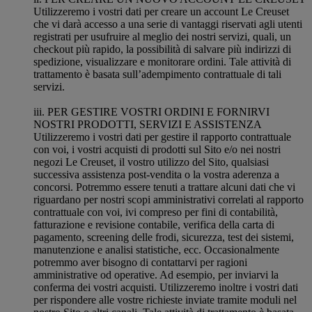
Utilizzeremo i vostri dati per creare un account Le Creuset
che vi darà accesso a una serie di vantaggi riservati agli utenti
registrati per usufruire al meglio dei nostri servizi, quali, un
checkout più rapido, la possibilità di salvare più indirizzi di
spedizione, visualizzare e monitorare ordini. Tale attività di
trattamento è basata sull’adempimento contrattuale di tali
servizi.
iii. PER GESTIRE VOSTRI ORDINI E FORNIRVI
NOSTRI PRODOTTI, SERVIZI E ASSISTENZA
Utilizzeremo i vostri dati per gestire il rapporto contrattuale
con voi, i vostri acquisti di prodotti sul Sito e/o nei nostri
negozi Le Creuset, il vostro utilizzo del Sito, qualsiasi
successiva assistenza post-vendita o la vostra aderenza a
concorsi. Potremmo essere tenuti a trattare alcuni dati che vi
riguardano per nostri scopi amministrativi correlati al rapporto
contrattuale con voi, ivi compreso per fini di contabilità,
fatturazione e revisione contabile, verifica della carta di
pagamento, screening delle frodi, sicurezza, test dei sistemi,
manutenzione e analisi statistiche, ecc. Occasionalmente
potremmo aver bisogno di contattarvi per ragioni
amministrative od operative. Ad esempio, per inviarvi la
conferma dei vostri acquisti. Utilizzeremo inoltre i vostri dati
per rispondere alle vostre richieste inviate tramite moduli nel