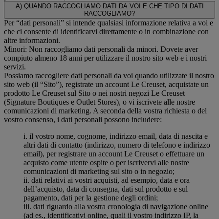
A) QUANDO RACCOGLIAMO DATI DA VOI E CHE TIPO DI DATI
RACCOGLIAMO?
Per “dati personali” si intende qualsiasi informazione relativa a voi e
che ci consente di identificarvi direttamente o in combinazione con
altre informazioni.
Minori: Non raccogliamo dati personali da minori. Dovete aver
compiuto almeno 18 anni per utilizzare il nostro sito web e i nostri
servizi.
Possiamo raccogliere dati personali da voi quando utilizzate il nostro
sito web (il “Sito”), registrate un account Le Creuset, acquistate un
prodotto Le Creuset sul Sito o nei nostri negozi Le Creuset
(Signature Boutiques e Outlet Stores), o vi iscrivete alle nostre
comunicazioni di marketing. A seconda della vostra richiesta o del
vostro consenso, i dati personali possono includere:
i. il vostro nome, cognome, indirizzo email, data di nascita e
altri dati di contatto (indirizzo, numero di telefono e indirizzo
email), per registrare un account Le Creuset o effettuare un
acquisto come utente ospite o per iscrivervi alle nostre
comunicazioni di marketing sul sito o in negozio;
ii. dati relativi ai vostri acquisti, ad esempio, data e ora
dell’acquisto, data di consegna, dati sul prodotto e sul
pagamento, dati per la gestione degli ordini;
iii. dati riguardo alla vostra cronologia di navigazione online
(ad es., identificativi online, quali il vostro indirizzo IP, la