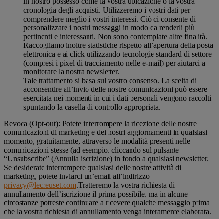
in nostro possesso come la vostra ubicazione o la vostra
cronologia degli acquisti. Utilizzeremo i vostri dati per
comprendere meglio i vostri interessi. Ciò ci consente di
personalizzare i nostri messaggi in modo da renderli più
pertinenti e interessanti. Non sono contemplate altre finalità.
Raccogliamo inoltre statistiche rispetto all’apertura della posta
elettronica e ai click utilizzando tecnologie standard di settore
(compresi i pixel di tracciamento nelle e-mail) per aiutarci a
monitorare la nostra newsletter.
Tale trattamento si basa sul vostro consenso. La scelta di
acconsentire all’invio delle nostre comunicazioni può essere
esercitata nei momenti in cui i dati personali vengono raccolti
spuntando la casella di controllo appropriata.
Revoca (Opt-out): Potete interrompere la ricezione delle nostre
comunicazioni di marketing e dei nostri aggiornamenti in qualsiasi
momento, gratuitamente, attraverso le modalità presenti nelle
comunicazioni stesse (ad esempio, cliccando sul pulsante
“Unsubscribe” (Annulla iscrizione) in fondo a qualsiasi newsletter.
Se desiderate interrompere qualsiasi delle nostre attività di
marketing, potete inviarci un’email all’indirizzo
privacy@lecreuset.com
.Tratteremo la vostra richiesta di
annullamento dell’iscrizione il prima possibile, ma in alcune
circostanze potreste continuare a ricevere qualche messaggio prima
che la vostra richiesta di annullamento venga interamente elaborata.