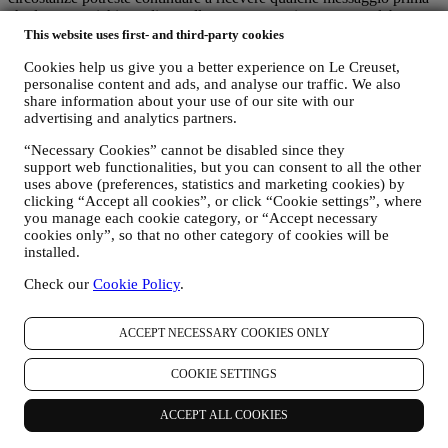
che la vostra richiesta di annullamento venga interamente elaborata.
This website uses first- and third-party cookies
Non trasmettiamo o vendiamo i vostri dati di contatto e altri dati
Cookies help us give you a better experience on Le Creuset,
personalise content and ads, and analyse our traffic. We also
personali ad altre società per i loro scopi di marketing.
share information about your use of our site with our
advertising and analytics partners.
v. RINVIARE PUBBLICITÀ MIRATA/PERSONALIZZARE LE
“Necessary Cookies” cannot be disabled since they
NOSTRE OFFERTE E MIGLIORARE L’ESPERIENZA DEL
support web functionalities, but you can consent to all the other
CONSUMATORE
uses above (preferences, statistics and marketing cookies) by
È nostra intenzione utilizzare i vostri dati per adattare i nostri servizi
clicking “Accept all cookies”, or click “Cookie settings”, where
e le nostre offerte alle vostre esigenze e preferenze allo scopo di
you manage each cookie category, or “Accept necessary
fornirvi un’esperienza consumatore Le Creuset personalizzata.
cookies only”, so that no other category of cookies will be
Svolgere questa attività analizzando le vostre abitudini o interessi, ad
installed.
esempio, in relazione ai prodotti più visti, la vostra interazione con
noi sui social media, quali pagine del nostro sito visitate, quali
Check our
Cookie Policy
.
contenuti delle nostre offerte leggete, ecc. A tal fine ci serviremo
principalmente di cookie e tecnologie simili (compresi i pixel di
ACCEPT NECESSARY COOKIES ONLY
tracciamento nelle e-mail), anche in combinazione con i vostri dati e
le vostre preferenze raccolte una volta che vi siete iscritti alle nostre
comunicazioni di marketing personalizzate. Utilizzeremo tali
COOKIE SETTINGS
informazioni per gestire la nostra pubblicità su altri siti, concedere
l’accesso a contenuti specifici, personalizzare i contenuti o le offerte
ACCEPT ALL COOKIES
che visualizzate sul Sito o, se avete acconsentito a ricevere le nostre
comunicazioni di marketing, per inviarvi messaggi pertinenti che