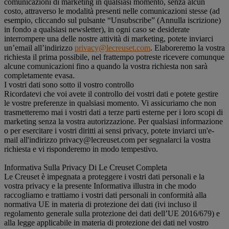
comunicazioni di marketing in qualsiasi momento, senza alcun
costo, attraverso le modalità presenti nelle comunicazioni stesse (ad
esempio, cliccando sul pulsante “Unsubscribe” (Annulla iscrizione)
in fondo a qualsiasi newsletter), in ogni caso se desiderate
interrompere una delle nostre attività di marketing, potete inviarci
un’email all’indirizzo
privacy@lecreuset.com
. Elaboreremo la vostra
richiesta il prima possibile, nel frattempo potreste ricevere comunque
alcune comunicazioni fino a quando la vostra richiesta non sarà
completamente evasa.
I vostri dati sono sotto il vostro controllo
Ricordatevi che voi avete il controllo dei vostri dati e potete gestire
le vostre preferenze in qualsiasi momento. Vi assicuriamo che non
trasmetteremo mai i vostri dati a terze parti esterne per i loro scopi di
marketing senza la vostra autorizzazione. Per qualsiasi informazione
o per esercitare i vostri diritti ai sensi privacy, potete inviarci un'e-
mail all'indirizzo privacy@lecreuset.com per segnalarci la vostra
richiesta e vi risponderemo in modo tempestivo.
Informativa Sulla Privacy Di Le Creuset Completa
Le Creuset è impegnata a proteggere i vostri dati personali e la
vostra privacy e la presente Informativa illustra in che modo
raccogliamo e trattiamo i vostri dati personali in conformità alla
normativa UE in materia di protezione dei dati (ivi incluso il
regolamento generale sulla protezione dei dati dell’UE 2016/679) e
alla legge applicabile in materia di protezione dei dati nel vostro