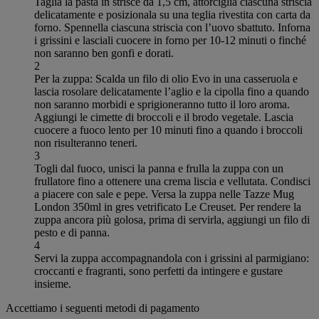
Taglia la pasta in strisce da 1,5 cm, attorciglia ciascuna striscia
delicatamente e posizionala su una teglia rivestita con carta da
forno. Spennella ciascuna striscia con l’uovo sbattuto. Inforna
i grissini e lasciali cuocere in forno per 10-12 minuti o finché
non saranno ben gonfi e dorati.
2
Per la zuppa: Scalda un filo di olio Evo in una casseruola e
lascia rosolare delicatamente l’aglio e la cipolla fino a quando
non saranno morbidi e sprigioneranno tutto il loro aroma.
Aggiungi le cimette di broccoli e il brodo vegetale. Lascia
cuocere a fuoco lento per 10 minuti fino a quando i broccoli
non risulteranno teneri.
3
Togli dal fuoco, unisci la panna e frulla la zuppa con un
frullatore fino a ottenere una crema liscia e vellutata. Condisci
a piacere con sale e pepe. Versa la zuppa nelle Tazze Mug
London 350ml in gres vetrificato Le Creuset. Per rendere la
zuppa ancora più golosa, prima di servirla, aggiungi un filo di
pesto e di panna.
4
Servi la zuppa accompagnandola con i grissini al parmigiano:
croccanti e fragranti, sono perfetti da intingere e gustare
insieme.
Accettiamo i seguenti metodi di pagamento