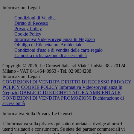
Informazioni Legali
Condizioni di Vendita
Diritto di Recesso
Privacy Policy
Cookie Policy
Informativa Videosorveglianza In Negozio
Obbligo di Etichettatura Ambientale
Condizioni d'uso e di vendita delle carte regalo
La nostra dichiarazione di accessibilità
Copyright © 2026, Le Creuset Italia srl ​​Viale Tunisia, 38 - 20124
Milano - VAT 04146440963 - Tel. 02 9834238
Informazioni Legali
CONDIZIONI DI VENDITA
DIRITTO DI RECESSO
PRIVACY
POLICY
COOKIE POLICY
Informativa Videosorveglianza In
Negozio
OBBLIGO DI ETICHETTATURA AMBIENTALE
CONDIZIONI DI VENDITA PROMOZIONI
Dichiarazione di
accessibilità
Informativa Sulla Privacy Le Creuset
L'Informativa sulla privacy qui sotto riportata si rivolge ai nostri
utenti visitatori e consumatori. Se siete dei partner commerciali vi