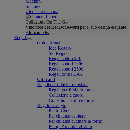
Macinini
Silicone
Utensili da cucina
Collezione On The Go
Vincitrice del RedDot Award per il suo design elegante
e funzionale.
Regali
Guida Regali
Idee Regalo
Set Regalo
Regali sotto i 50€
Regali sotto i 100€
Regali sotto i 250€
Regali oltre i 250€
Gift card
Regali per tutte le occasioni
Regali per il Matrimonio
Collezione a cuore
Collection Jardin e Fiore
Regali Lifestyle
Per lo Chef
Per chi ama ospitare
Per chi ama cucinare al forno
Per gli Amanti del Vino