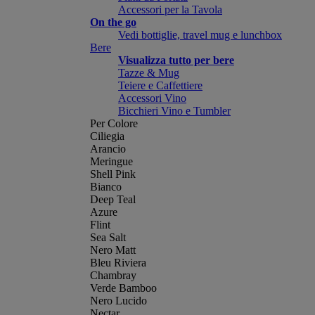
Accessori per la Tavola
On the go
Vedi bottiglie, travel mug e lunchbox
Bere
Visualizza tutto per bere
Tazze & Mug
Teiere e Caffettiere
Accessori Vino
Bicchieri Vino e Tumbler
Per Colore
Ciliegia
Arancio
Meringue
Shell Pink
Bianco
Deep Teal
Azure
Flint
Sea Salt
Nero Matt
Bleu Riviera
Chambray
Verde Bamboo
Nero Lucido
Nectar