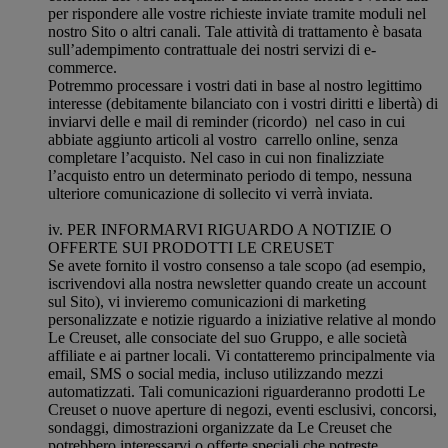
per rispondere alle vostre richieste inviate tramite moduli nel
nostro Sito o altri canali. Tale attività di trattamento è basata
sull’adempimento contrattuale dei nostri servizi di e-
commerce.
Potremmo processare i vostri dati in base al nostro legittimo
interesse (debitamente bilanciato con i vostri diritti e libertà) di
inviarvi delle e mail di reminder (ricordo) nel caso in cui
abbiate aggiunto articoli al vostro carrello online, senza
completare l’acquisto. Nel caso in cui non finalizziate
l’acquisto entro un determinato periodo di tempo, nessuna
ulteriore comunicazione di sollecito vi verrà inviata.
iv. PER INFORMARVI RIGUARDO A NOTIZIE O
OFFERTE SUI PRODOTTI LE CREUSET
Se avete fornito il vostro consenso a tale scopo (ad esempio,
iscrivendovi alla nostra newsletter quando create un account
sul Sito), vi invieremo comunicazioni di marketing
personalizzate e notizie riguardo a iniziative relative al mondo
Le Creuset, alle consociate del suo Gruppo, e alle società
affiliate e ai partner locali. Vi contatteremo principalmente via
email, SMS o social media, incluso utilizzando mezzi
automatizzati. Tali comunicazioni riguarderanno prodotti Le
Creuset o nuove aperture di negozi, eventi esclusivi, concorsi,
sondaggi, dimostrazioni organizzate da Le Creuset che
potrebbero interessarvi o offerte speciali che potreste