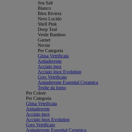
Sea Salt
Bianco
Bleu Riviera
Nero Lucido
Shell Pink
Deep Teal
Verde Bamboo
Garnet
Nectar
Per Categoria
Ghisa Vetrificata
Antiaderente
Acciaio inox
Acciaio Inox Evolution
Gres Vetrificato
Antiaderente Essential Ceramica
Teglie da forno
Per Colore
Per Categoria
Ghisa Vetrificata
Antiaderente
Acciaio inox
Acciaio Inox Evolution
Gres Vetrificato
Antiaderente Essential Ceramica