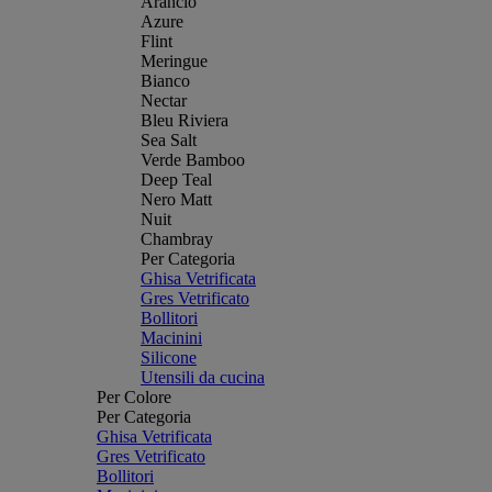
Arancio
Azure
Flint
Meringue
Bianco
Nectar
Bleu Riviera
Sea Salt
Verde Bamboo
Deep Teal
Nero Matt
Nuit
Chambray
Per Categoria
Ghisa Vetrificata
Gres Vetrificato
Bollitori
Macinini
Silicone
Utensili da cucina
Per Colore
Per Categoria
Ghisa Vetrificata
Gres Vetrificato
Bollitori