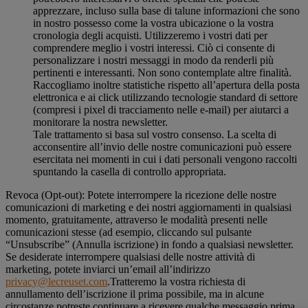
apprezzare, incluso sulla base di talune informazioni che sono
in nostro possesso come la vostra ubicazione o la vostra
cronologia degli acquisti. Utilizzeremo i vostri dati per
comprendere meglio i vostri interessi. Ciò ci consente di
personalizzare i nostri messaggi in modo da renderli più
pertinenti e interessanti. Non sono contemplate altre finalità.
Raccogliamo inoltre statistiche rispetto all’apertura della posta
elettronica e ai click utilizzando tecnologie standard di settore
(compresi i pixel di tracciamento nelle e-mail) per aiutarci a
monitorare la nostra newsletter.
Tale trattamento si basa sul vostro consenso. La scelta di
acconsentire all’invio delle nostre comunicazioni può essere
esercitata nei momenti in cui i dati personali vengono raccolti
spuntando la casella di controllo appropriata.
Revoca (Opt-out): Potete interrompere la ricezione delle nostre
comunicazioni di marketing e dei nostri aggiornamenti in qualsiasi
momento, gratuitamente, attraverso le modalità presenti nelle
comunicazioni stesse (ad esempio, cliccando sul pulsante
“Unsubscribe” (Annulla iscrizione) in fondo a qualsiasi newsletter.
Se desiderate interrompere qualsiasi delle nostre attività di
marketing, potete inviarci un’email all’indirizzo
privacy@lecreuset.com
.Tratteremo la vostra richiesta di
annullamento dell’iscrizione il prima possibile, ma in alcune
circostanze potreste continuare a ricevere qualche messaggio prima