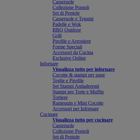
Casseruole
Collezione Pomoli
Set di Pentole
Casseruole e Tegami
Padelle e Wok
BBQ Outdoor
Grill
Pirofile e Arrostiere
Forme Speciali
Accessori da Cucina
Esclusive Online
Infornare
Visualizza tutto per infornare
Cocotte & stampi per pane
Teglie e Pirofile
Set Stampi Antiaderenti
Stampi per Torte e Muffin
Tortiere
Ramequin e Mini Cocotte
Accessori per Infornare
Cucinare
Visualizza tutto per cucinare
Casseruole
Collezione Pomoli
Set di Pentole