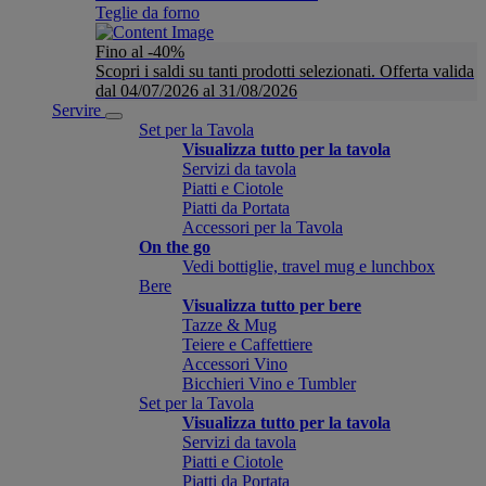
Teglie da forno
Fino al -40%
Scopri i saldi su tanti prodotti selezionati. Offerta valida
dal 04/07/2026 al 31/08/2026
Servire
Set per la Tavola
Visualizza tutto per la tavola
Servizi da tavola
Piatti e Ciotole
Piatti da Portata
Accessori per la Tavola
On the go
Vedi bottiglie, travel mug e lunchbox
Bere
Visualizza tutto per bere
Tazze & Mug
Teiere e Caffettiere
Accessori Vino
Bicchieri Vino e Tumbler
Set per la Tavola
Visualizza tutto per la tavola
Servizi da tavola
Piatti e Ciotole
Piatti da Portata