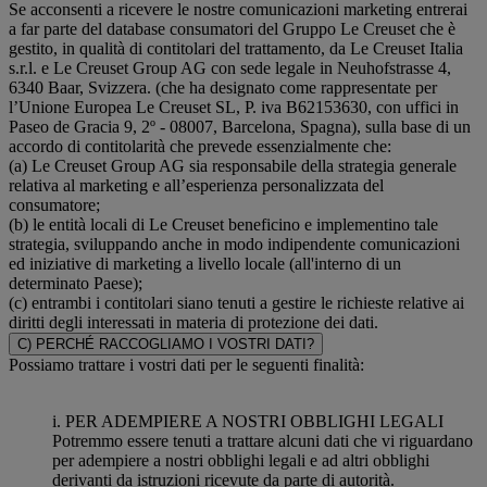
Se acconsenti a ricevere le nostre comunicazioni marketing entrerai
a far parte del database consumatori del Gruppo Le Creuset che è
gestito, in qualità di contitolari del trattamento, da Le Creuset Italia
s.r.l. e Le Creuset Group AG con sede legale in Neuhofstrasse 4,
6340 Baar, Svizzera. (che ha designato come rappresentate per
l’Unione Europea Le Creuset SL, P. iva B62153630, con uffici in
Paseo de Gracia 9, 2º - 08007, Barcelona, Spagna), sulla base di un
accordo di contitolarità che prevede essenzialmente che:
(a) Le Creuset Group AG sia responsabile della strategia generale
relativa al marketing e all’esperienza personalizzata del
consumatore;
(b) le entità locali di Le Creuset beneficino e implementino tale
strategia, sviluppando anche in modo indipendente comunicazioni
ed iniziative di marketing a livello locale (all'interno di un
determinato Paese);
(c) entrambi i contitolari siano tenuti a gestire le richieste relative ai
diritti degli interessati in materia di protezione dei dati.
C) PERCHÉ RACCOGLIAMO I VOSTRI DATI?
Possiamo trattare i vostri dati per le seguenti finalità:
i. PER ADEMPIERE A NOSTRI OBBLIGHI LEGALI
Potremmo essere tenuti a trattare alcuni dati che vi riguardano
per adempiere a nostri obblighi legali e ad altri obblighi
derivanti da istruzioni ricevute da parte di autorità.