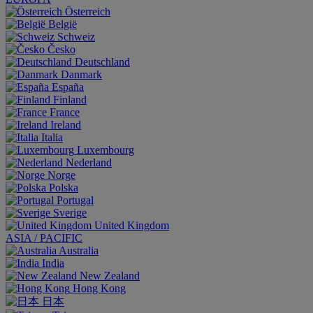
Österreich
België
Schweiz
Česko
Deutschland
Danmark
España
Finland
France
Ireland
Italia
Luxembourg
Nederland
Norge
Polska
Portugal
Sverige
United Kingdom
ASIA / PACIFIC
Australia
India
New Zealand
Hong Kong
日本