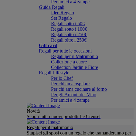
Per amici a 4 zampe
Guida Regali
Idee Regalo
Set Regalo
Regali sotto i 50€
Regali sotto i 100€
Regali sotto i 250€
Regali oltre i 250€
Gift card
Regali per tutte le occasioni
Regali per il Matrimonio
Collezione a cuore
Collection Jardin e Fiore
Regali Lifestyle
Per lo Chef
Per chi ama ospitare
Per chi ama cucinare al forno
Per gli Amanti del Vino
Per amici a 4 zampe
Novità
Scopri tutti i nuovi prodotti Le Creuset
Regali per il matrimonio
Stupisci gli sposi con un regalo che tramanderanno per