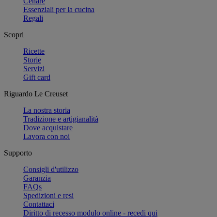
Cenare
Essenziali per la cucina
Regali
Scopri
Ricette
Storie
Servizi
Gift card
Riguardo Le Creuset
La nostra storia
Tradizione e artigianalità
Dove acquistare
Lavora con noi
Supporto
Consigli d'utilizzo
Garanzia
FAQs
Spedizioni e resi
Contattaci
Diritto di recesso modulo online - recedi qui