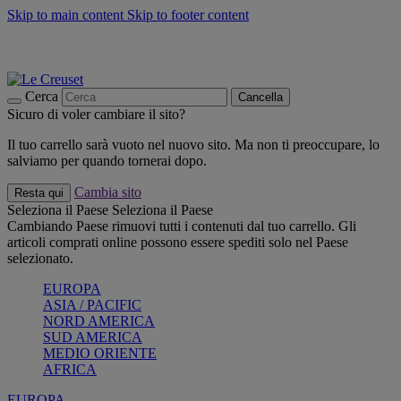
Skip to main content
Skip to footer content
📣 SALDI fino al -40%:
COMPRA
Grigliate, picnic, crea la tua estate con Le Creuset
COMPRA
Paga in 3 rate con Scalapay
Cerca
Cancella
Sicuro di voler cambiare il sito?
Il tuo carrello sarà vuoto nel nuovo sito. Ma non ti preoccupare, lo
salviamo per quando tornerai dopo.
Cambia sito
Resta qui
Seleziona il Paese
Seleziona il Paese
Cambiando Paese rimuovi tutti i contenuti dal tuo carrello. Gli
articoli comprati online possono essere spediti solo nel Paese
selezionato.
EUROPA
ASIA / PACIFIC
NORD AMERICA
SUD AMERICA
MEDIO ORIENTE
AFRICA
EUROPA