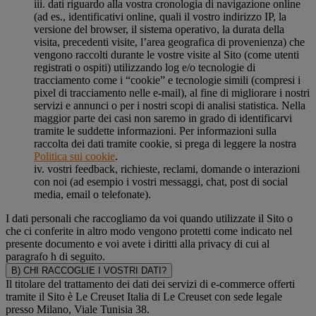
iii. dati riguardo alla vostra cronologia di navigazione online
(ad es., identificativi online, quali il vostro indirizzo IP, la
versione del browser, il sistema operativo, la durata della
visita, precedenti visite, l’area geografica di provenienza) che
vengono raccolti durante le vostre visite al Sito (come utenti
registrati o ospiti) utilizzando log e/o tecnologie di
tracciamento come i “cookie” e tecnologie simili (compresi i
pixel di tracciamento nelle e-mail), al fine di migliorare i nostri
servizi e annunci o per i nostri scopi di analisi statistica. Nella
maggior parte dei casi non saremo in grado di identificarvi
tramite le suddette informazioni. Per informazioni sulla
raccolta dei dati tramite cookie, si prega di leggere la nostra
Politica sui cookie
.
iv. vostri feedback, richieste, reclami, domande o interazioni
con noi (ad esempio i vostri messaggi, chat, post di social
media, email o telefonate).
I dati personali che raccogliamo da voi quando utilizzate il Sito o
che ci conferite in altro modo vengono protetti come indicato nel
presente documento e voi avete i diritti alla privacy di cui al
paragrafo h di seguito.
B) CHI RACCOGLIE I VOSTRI DATI?
Il titolare del trattamento dei dati dei servizi di e-commerce offerti
tramite il Sito è Le Creuset Italia di Le Creuset con sede legale
presso Milano, Viale Tunisia 38.