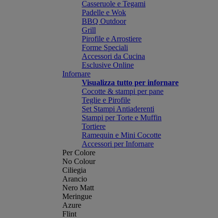
Casseruole e Tegami
Padelle e Wok
BBQ Outdoor
Grill
Pirofile e Arrostiere
Forme Speciali
Accessori da Cucina
Esclusive Online
Infornare
Visualizza tutto per infornare
Cocotte & stampi per pane
Teglie e Pirofile
Set Stampi Antiaderenti
Stampi per Torte e Muffin
Tortiere
Ramequin e Mini Cocotte
Accessori per Infornare
Per Colore
No Colour
Ciliegia
Arancio
Nero Matt
Meringue
Azure
Flint