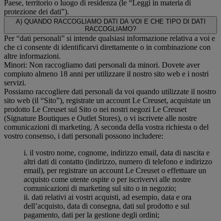
Paese, territorio o luogo di residenza (le “Leggi in materia di
protezione dei dati”).
A) QUANDO RACCOGLIAMO DATI DA VOI E CHE TIPO DI DATI
RACCOGLIAMO?
Per “dati personali” si intende qualsiasi informazione relativa a voi e
che ci consente di identificarvi direttamente o in combinazione con
altre informazioni.
Minori: Non raccogliamo dati personali da minori. Dovete aver
compiuto almeno 18 anni per utilizzare il nostro sito web e i nostri
servizi.
Possiamo raccogliere dati personali da voi quando utilizzate il nostro
sito web (il “Sito”), registrate un account Le Creuset, acquistate un
prodotto Le Creuset sul Sito o nei nostri negozi Le Creuset
(Signature Boutiques e Outlet Stores), o vi iscrivete alle nostre
comunicazioni di marketing. A seconda della vostra richiesta o del
vostro consenso, i dati personali possono includere:
i. il vostro nome, cognome, indirizzo email, data di nascita e
altri dati di contatto (indirizzo, numero di telefono e indirizzo
email), per registrare un account Le Creuset o effettuare un
acquisto come utente ospite o per iscrivervi alle nostre
comunicazioni di marketing sul sito o in negozio;
ii. dati relativi ai vostri acquisti, ad esempio, data e ora
dell’acquisto, data di consegna, dati sul prodotto e sul
pagamento, dati per la gestione degli ordini;