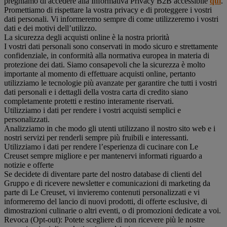
preghiamo di accedere alla Informativa Privacy B2B accessibile
qui
.
Promettiamo di rispettare la vostra privacy e di proteggere i vostri
dati personali. Vi informeremo sempre di come utilizzeremo i vostri
dati e dei motivi dell’utilizzo.
La sicurezza degli acquisti online è la nostra priorità
I vostri dati personali sono conservati in modo sicuro e strettamente
confidenziale, in conformità alla normativa europea in materia di
protezione dei dati. Siamo consapevoli che la sicurezza è molto
importante al momento di effettuare acquisti online, pertanto
utilizziamo le tecnologie più avanzate per garantire che tutti i vostri
dati personali e i dettagli della vostra carta di credito siano
completamente protetti e restino interamente riservati.
Utilizziamo i dati per rendere i vostri acquisti semplici e
personalizzati.
Analizziamo in che modo gli utenti utilizzano il nostro sito web e i
nostri servizi per renderli sempre più fruibili e interessanti.
Utilizziamo i dati per rendere l’esperienza di cucinare con Le
Creuset sempre migliore e per mantenervi informati riguardo a
notizie e offerte
Se decidete di diventare parte del nostro database di clienti del
Gruppo e di ricevere newsletter e comunicazioni di marketing da
parte di Le Creuset, vi invieremo contenuti personalizzati e vi
informeremo del lancio di nuovi prodotti, di offerte esclusive, di
dimostrazioni culinarie o altri eventi, o di promozioni dedicate a voi.
Revoca (Opt-out): Potete scegliere di non ricevere più le nostre