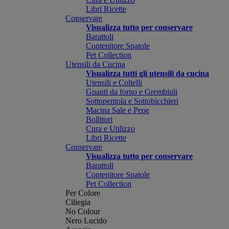
Libri Ricette
Conservare
Visualizza tutto per conservare
Barattoli
Contenitore Spatole
Pet Collection
Utensili da Cucina
Visualizza tutti gli utensili da cucina
Utensili e Coltelli
Guanti da forno e Grembiuli
Sottopentola e Sottobicchieri
Macina Sale e Pepe
Bollitori
Cura e Utilizzo
Libri Ricette
Conservare
Visualizza tutto per conservare
Barattoli
Contenitore Spatole
Pet Collection
Per Colore
Ciliegia
No Colour
Nero Lucido