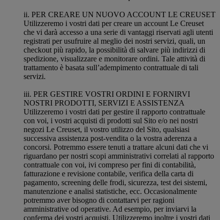
ii. PER CREARE UN NUOVO ACCOUNT LE CREUSET
Utilizzeremo i vostri dati per creare un account Le Creuset
che vi darà accesso a una serie di vantaggi riservati agli utenti
registrati per usufruire al meglio dei nostri servizi, quali, un
checkout più rapido, la possibilità di salvare più indirizzi di
spedizione, visualizzare e monitorare ordini. Tale attività di
trattamento è basata sull’adempimento contrattuale di tali
servizi.
iii. PER GESTIRE VOSTRI ORDINI E FORNIRVI
NOSTRI PRODOTTI, SERVIZI E ASSISTENZA
Utilizzeremo i vostri dati per gestire il rapporto contrattuale
con voi, i vostri acquisti di prodotti sul Sito e/o nei nostri
negozi Le Creuset, il vostro utilizzo del Sito, qualsiasi
successiva assistenza post-vendita o la vostra aderenza a
concorsi. Potremmo essere tenuti a trattare alcuni dati che vi
riguardano per nostri scopi amministrativi correlati al rapporto
contrattuale con voi, ivi compreso per fini di contabilità,
fatturazione e revisione contabile, verifica della carta di
pagamento, screening delle frodi, sicurezza, test dei sistemi,
manutenzione e analisi statistiche, ecc. Occasionalmente
potremmo aver bisogno di contattarvi per ragioni
amministrative od operative. Ad esempio, per inviarvi la
conferma dei vostri acquisti. Utilizzeremo inoltre i vostri dati