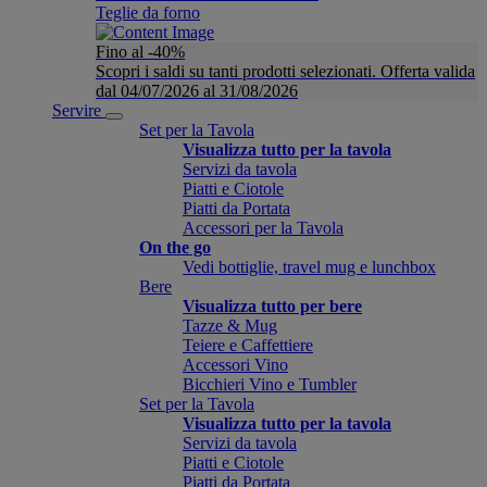
Teglie da forno
Fino al -40%
Scopri i saldi su tanti prodotti selezionati. Offerta valida
dal 04/07/2026 al 31/08/2026
Servire
Set per la Tavola
Visualizza tutto per la tavola
Servizi da tavola
Piatti e Ciotole
Piatti da Portata
Accessori per la Tavola
On the go
Vedi bottiglie, travel mug e lunchbox
Bere
Visualizza tutto per bere
Tazze & Mug
Teiere e Caffettiere
Accessori Vino
Bicchieri Vino e Tumbler
Set per la Tavola
Visualizza tutto per la tavola
Servizi da tavola
Piatti e Ciotole
Piatti da Portata