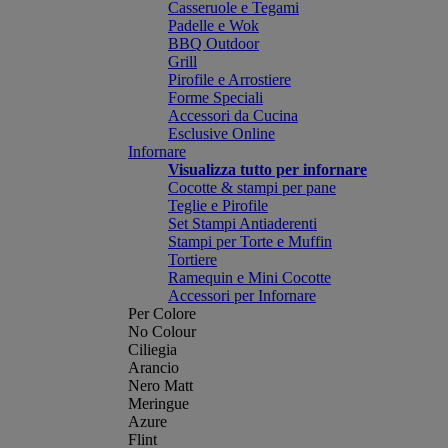
Casseruole e Tegami
Padelle e Wok
BBQ Outdoor
Grill
Pirofile e Arrostiere
Forme Speciali
Accessori da Cucina
Esclusive Online
Infornare
Visualizza tutto per infornare
Cocotte & stampi per pane
Teglie e Pirofile
Set Stampi Antiaderenti
Stampi per Torte e Muffin
Tortiere
Ramequin e Mini Cocotte
Accessori per Infornare
Per Colore
No Colour
Ciliegia
Arancio
Nero Matt
Meringue
Azure
Flint