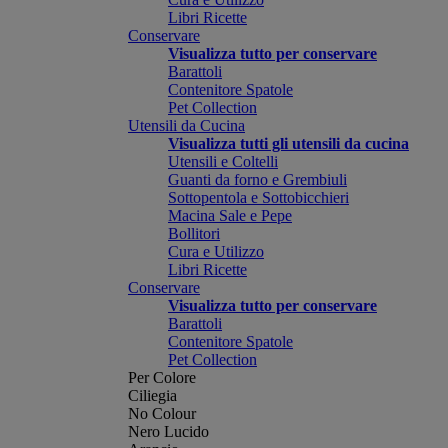
Libri Ricette
Conservare
Visualizza tutto per conservare
Barattoli
Contenitore Spatole
Pet Collection
Utensili da Cucina
Visualizza tutti gli utensili da cucina
Utensili e Coltelli
Guanti da forno e Grembiuli
Sottopentola e Sottobicchieri
Macina Sale e Pepe
Bollitori
Cura e Utilizzo
Libri Ricette
Conservare
Visualizza tutto per conservare
Barattoli
Contenitore Spatole
Pet Collection
Per Colore
Ciliegia
No Colour
Nero Lucido