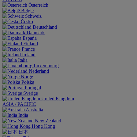
Österreich
België
Schweiz
Česko
Deutschland
Danmark
España
Finland
France
Ireland
Italia
Luxembourg
Nederland
Norge
Polska
Portugal
Sverige
United Kingdom
ASIA / PACIFIC
Australia
India
New Zealand
Hong Kong
日本