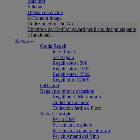
Macinini
Silicone
Utensili da cucina
Collezione On The Go
Vincitrice del RedDot Award per il suo design elegante
e funzionale.
Regali
Guida Regali
Idee Regalo
Set Regalo
Regali sotto i 50€
Regali sotto i 100€
Regali sotto i 250€
Regali oltre i 250€
Gift card
Regali per tutte le occasioni
Regali per il Matrimonio
Collezione a cuore
Collection Jardin e Fiore
Regali Lifestyle
Per lo Chef
Per chi ama ospitare
Per chi ama cucinare al forno
Per gli Amanti del Vino