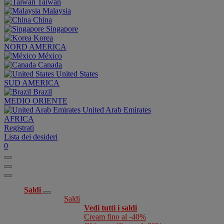
Taiwan
Malaysia
China
Singapore
Korea
NORD AMERICA
México
Canada
United States
SUD AMERICA
Brazil
MEDIO ORIENTE
United Arab Emirates
AFRICA
Registrati
Lista dei desideri
0
Saldi
Saldi
Vedi tutti i saldi
Cream fino al -40%