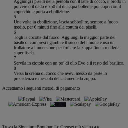
Aggiungi i piselli nella pentola con il latte di cocco, il brodo in
polvere o il dado e 750 ml di acqua bollente poi copri con il
coperchio e porta a ebollizione.
5
Una volta in ebollizione, lascia sobbollire, sempre a fuoco
medio, per 6 minuti fino alla cottura dei piselli.
6
Togli la cocotte dal fuoco. Aggiungi la maggior parte del
basilico, compresi i gambi e il succo del limone e usa un
frullatore a immersione per frullare la zuppa fino a renderla
super liscia.
7
Servila in ciotole con un po’ di olio Evo e il resto del basilico.
8
Versa la crema di cocco che avevi messo da parte in
precedenza e mescola delicatamente la zuppa.
Accettiamo i seguenti metodi di pagamento
Trova la Signature Boutique Le Creuset più vicina a te