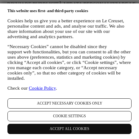
v. RINVIARE PUBBLICITÀ MIRATA/PERSONALIZZARE LE
NOSTRE OFFERTE E MIGLIORARE L’ESPERIENZA DEL
This website uses first- and third-party cookies
CONSUMATORE
È nostra intenzione utilizzare i vostri dati per adattare i nostri servizi
Cookies help us give you a better experience on Le Creuset,
personalise content and ads, and analyse our traffic. We also
e le nostre offerte alle vostre esigenze e preferenze allo scopo di
share information about your use of our site with our
fornirvi un’esperienza consumatore Le Creuset personalizzata.
advertising and analytics partners.
Svolgere questa attività analizzando le vostre abitudini o interessi, ad
esempio, in relazione ai prodotti più visti, la vostra interazione con
“Necessary Cookies” cannot be disabled since they
noi sui social media, quali pagine del nostro sito visitate, quali
support web functionalities, but you can consent to all the other
contenuti delle nostre offerte leggete, ecc. A tal fine ci serviremo
uses above (preferences, statistics and marketing cookies) by
principalmente di cookie e tecnologie simili (compresi i pixel di
clicking “Accept all cookies”, or click “Cookie settings”, where
tracciamento nelle e-mail), anche in combinazione con i vostri dati e
you manage each cookie category, or “Accept necessary
le vostre preferenze raccolte una volta che vi siete iscritti alle nostre
cookies only”, so that no other category of cookies will be
comunicazioni di marketing personalizzate. Utilizzeremo tali
installed.
informazioni per gestire la nostra pubblicità su altri siti, concedere
l’accesso a contenuti specifici, personalizzare i contenuti o le offerte
Check our
Cookie Policy
.
che visualizzate sul Sito o, se avete acconsentito a ricevere le nostre
comunicazioni di marketing, per inviarvi messaggi pertinenti che
ACCEPT NECESSARY COOKIES ONLY
pensiamo possano essere rilevanti alle vostre aree di interesse. Non
sono contemplate altre finalità.
L’uso dei cookie è soggetto al vostro consenso. Se non desiderate
COOKIE SETTINGS
che tali informazioni vengano utilizzate per fornirvi annunci,
contenuti o messaggi basati sugli interessi, potete limitare l’utilizzo
ACCEPT ALL COOKIES
delle informazioni riguardo alle vostre azioni online gestendo
l’impostazione dei cookie (tuttavia, dovete tenere conto che alcuni