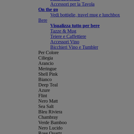
Accessori per la Tavola
On the go
Vedi bottiglie, travel mug e lunchbox
Bere
Visualizza tutto per bere
Tazze & Mug
Teiere e Caffettiere
Accessori Vino
Bicchieri Vino e Tumbler
Per Colore
Ciliegia
Arancio
Meringue
Shell Pink
Bianco
Deep Teal
Azure
Flint
Nero Matt
Sea Salt
Bleu Riviera
Chambray
Verde Bamboo
Nero Lucido
Rose Quartz