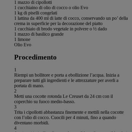
1 mazzo di cipollotti
1 cucchiaino di olio di cocco o olio Evo
1 kg di piselli congelati
1 lattina da 400 ml di latte di cocco, conservando un po’ della
crema in superficie per la decorazione del piatto
1 cucchiaio di brodo vegetale in polvere o ½ dado
1 mazzo di basilico grande
1 limone
Olio Evo
Procedimento
1
Riempi un bollitore e porta a ebollizione l’acqua. Inizia a
preparare tutti gli ingredienti e le attrezzature per averli a
portata di mano.
2
Metti una cocotte rotonda Le Creuset da 24 cm con il
coperchio su fuoco medio-basso.
3
Trita i cipollotti abbastanza finemente e mettili nella cocotte
con l’olio di cocco. Cuocili per 4 minuti, fino a quando
diventano morbidi.
4