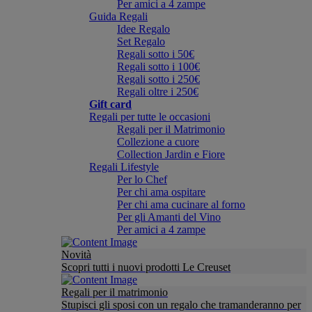
Per amici a 4 zampe
Guida Regali
Idee Regalo
Set Regalo
Regali sotto i 50€
Regali sotto i 100€
Regali sotto i 250€
Regali oltre i 250€
Gift card
Regali per tutte le occasioni
Regali per il Matrimonio
Collezione a cuore
Collection Jardin e Fiore
Regali Lifestyle
Per lo Chef
Per chi ama ospitare
Per chi ama cucinare al forno
Per gli Amanti del Vino
Per amici a 4 zampe
Novità
Scopri tutti i nuovi prodotti Le Creuset
Regali per il matrimonio
Stupisci gli sposi con un regalo che tramanderanno per