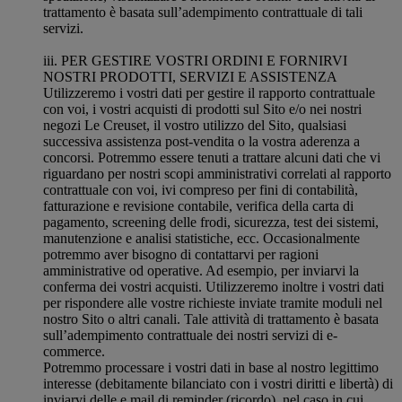
trattamento è basata sull’adempimento contrattuale di tali
servizi.
iii. PER GESTIRE VOSTRI ORDINI E FORNIRVI
NOSTRI PRODOTTI, SERVIZI E ASSISTENZA
Utilizzeremo i vostri dati per gestire il rapporto contrattuale
con voi, i vostri acquisti di prodotti sul Sito e/o nei nostri
negozi Le Creuset, il vostro utilizzo del Sito, qualsiasi
successiva assistenza post-vendita o la vostra aderenza a
concorsi. Potremmo essere tenuti a trattare alcuni dati che vi
riguardano per nostri scopi amministrativi correlati al rapporto
contrattuale con voi, ivi compreso per fini di contabilità,
fatturazione e revisione contabile, verifica della carta di
pagamento, screening delle frodi, sicurezza, test dei sistemi,
manutenzione e analisi statistiche, ecc. Occasionalmente
potremmo aver bisogno di contattarvi per ragioni
amministrative od operative. Ad esempio, per inviarvi la
conferma dei vostri acquisti. Utilizzeremo inoltre i vostri dati
per rispondere alle vostre richieste inviate tramite moduli nel
nostro Sito o altri canali. Tale attività di trattamento è basata
sull’adempimento contrattuale dei nostri servizi di e-
commerce.
Potremmo processare i vostri dati in base al nostro legittimo
interesse (debitamente bilanciato con i vostri diritti e libertà) di
inviarvi delle e mail di reminder (ricordo) nel caso in cui