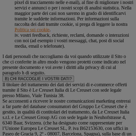
pixel di tracciamento nelle e-mail), al fine di migliorare i nostri
servizi e annunci o per i nostri scopi di analisi statistica. Nella
maggior parte dei casi non saremo in grado di identificarvi
tramite le suddette informazioni. Per informazioni sulla
raccolta dei dati tramite cookie, si prega di leggere la nostra
Politica sui cookie
.
iv. vostri feedback, richieste, reclami, domande o interazioni
con noi (ad esempio i vostri messaggi, chat, post di social
media, email o telefonate).
I dati personali che raccogliamo da voi quando utilizzate il Sito o
che ci conferite in altro modo vengono protetti come indicato nel
presente documento e voi avete i diritti alla privacy di cui al
paragrafo h di seguito.
B) CHI RACCOGLIE I VOSTRI DATI?
Il titolare del trattamento dei dati dei servizi di e-commerce offerti
tramite il Sito è Le Creuset Italia di Le Creuset con sede legale
presso Milano, Viale Tunisia 38.
Se acconsenti a ricevere le nostre comunicazioni marketing entrerai
a far parte del database consumatori del Gruppo Le Creuset che è
gestito, in qualità di contitolari del trattamento, da Le Creuset Italia
s.r.l. e Le Creuset Group AG con sede legale in Neuhofstrasse 4,
6340 Baar, Svizzera. (che ha designato come rappresentate per
l’Unione Europea Le Creuset SL, P. iva B62153630, con uffici in
Paseo de Gracia 9, 2º - 08007, Barcelona, Spagna), sulla base di un