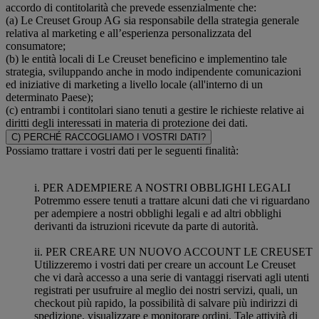
accordo di contitolarità che prevede essenzialmente che:
(a) Le Creuset Group AG sia responsabile della strategia generale
relativa al marketing e all’esperienza personalizzata del
consumatore;
(b) le entità locali di Le Creuset beneficino e implementino tale
strategia, sviluppando anche in modo indipendente comunicazioni
ed iniziative di marketing a livello locale (all'interno di un
determinato Paese);
(c) entrambi i contitolari siano tenuti a gestire le richieste relative ai
diritti degli interessati in materia di protezione dei dati.
C) PERCHÉ RACCOGLIAMO I VOSTRI DATI?
Possiamo trattare i vostri dati per le seguenti finalità:
i. PER ADEMPIERE A NOSTRI OBBLIGHI LEGALI
Potremmo essere tenuti a trattare alcuni dati che vi riguardano
per adempiere a nostri obblighi legali e ad altri obblighi
derivanti da istruzioni ricevute da parte di autorità.
ii. PER CREARE UN NUOVO ACCOUNT LE CREUSET
Utilizzeremo i vostri dati per creare un account Le Creuset
che vi darà accesso a una serie di vantaggi riservati agli utenti
registrati per usufruire al meglio dei nostri servizi, quali, un
checkout più rapido, la possibilità di salvare più indirizzi di
spedizione, visualizzare e monitorare ordini. Tale attività di