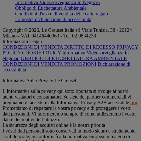
Informativa Videosorveglianza In Negozio
Obbligo di Etichettatura Ambientale
Condizioni d'uso e di vendita delle carte regalo
La nostra dichiarazione di accessibilità
Copyright © 2026, Le Creuset Italia srl ​​Viale Tunisia, 38 - 20124
Milano - VAT 04146440963 - Tel. 02 9834238
Informazioni Legali
CONDIZIONI DI VENDITA
DIRITTO DI RECESSO
PRIVACY
POLICY
COOKIE POLICY
Informativa Videosorveglianza In
Negozio
OBBLIGO DI ETICHETTATURA AMBIENTALE
CONDIZIONI DI VENDITA PROMOZIONI
Dichiarazione di
accessibilità
Informativa Sulla Privacy Le Creuset
L'Informativa sulla privacy qui sotto riportata si rivolge ai nostri
utenti visitatori e consumatori. Se siete dei partner commerciali vi
preghiamo di accedere alla Informativa Privacy B2B accessibile
qui
.
Promettiamo di rispettare la vostra privacy e di proteggere i vostri
dati personali. Vi informeremo sempre di come utilizzeremo i vostri
dati e dei motivi dell’utilizzo.
La sicurezza degli acquisti online è la nostra priorità
I vostri dati personali sono conservati in modo sicuro e strettamente
confidenziale, in conformità alla normativa europea in materia di