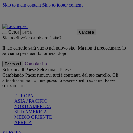
Skip to main content
Skip to footer content
📣 SALDI fino al -40%:
COMPRA
Grigliate, picnic, crea la tua estate con Le Creuset
COMPRA
Paga in 3 rate con Scalapay
Cerca
Cancella
Sicuro di voler cambiare il sito?
Il tuo carrello sarà vuoto nel nuovo sito. Ma non ti preoccupare, lo
salviamo per quando tornerai dopo.
Cambia sito
Resta qui
Seleziona il Paese
Seleziona il Paese
Cambiando Paese rimuovi tutti i contenuti dal tuo carrello. Gli
articoli comprati online possono essere spediti solo nel Paese
selezionato.
EUROPA
ASIA / PACIFIC
NORD AMERICA
SUD AMERICA
MEDIO ORIENTE
AFRICA
EUROPA