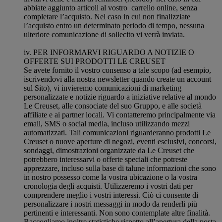
abbiate aggiunto articoli al vostro carrello online, senza
completare l’acquisto. Nel caso in cui non finalizziate
l’acquisto entro un determinato periodo di tempo, nessuna
ulteriore comunicazione di sollecito vi verrà inviata.
iv. PER INFORMARVI RIGUARDO A NOTIZIE O
OFFERTE SUI PRODOTTI LE CREUSET
Se avete fornito il vostro consenso a tale scopo (ad esempio,
iscrivendovi alla nostra newsletter quando create un account
sul Sito), vi invieremo comunicazioni di marketing
personalizzate e notizie riguardo a iniziative relative al mondo
Le Creuset, alle consociate del suo Gruppo, e alle società
affiliate e ai partner locali. Vi contatteremo principalmente via
email, SMS o social media, incluso utilizzando mezzi
automatizzati. Tali comunicazioni riguarderanno prodotti Le
Creuset o nuove aperture di negozi, eventi esclusivi, concorsi,
sondaggi, dimostrazioni organizzate da Le Creuset che
potrebbero interessarvi o offerte speciali che potreste
apprezzare, incluso sulla base di talune informazioni che sono
in nostro possesso come la vostra ubicazione o la vostra
cronologia degli acquisti. Utilizzeremo i vostri dati per
comprendere meglio i vostri interessi. Ciò ci consente di
personalizzare i nostri messaggi in modo da renderli più
pertinenti e interessanti. Non sono contemplate altre finalità.
Raccogliamo inoltre statistiche rispetto all’apertura della posta