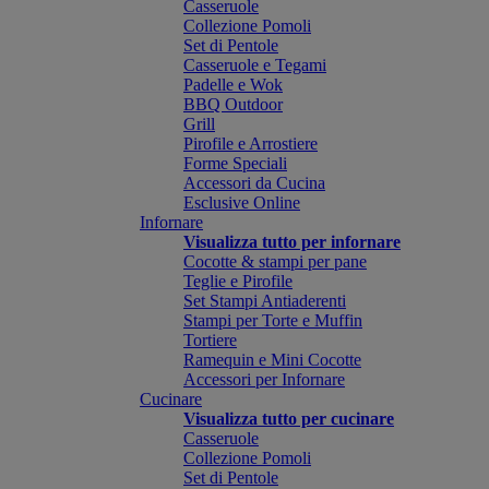
Casseruole
Collezione Pomoli
Set di Pentole
Casseruole e Tegami
Padelle e Wok
BBQ Outdoor
Grill
Pirofile e Arrostiere
Forme Speciali
Accessori da Cucina
Esclusive Online
Infornare
Visualizza tutto per infornare
Cocotte & stampi per pane
Teglie e Pirofile
Set Stampi Antiaderenti
Stampi per Torte e Muffin
Tortiere
Ramequin e Mini Cocotte
Accessori per Infornare
Cucinare
Visualizza tutto per cucinare
Casseruole
Collezione Pomoli
Set di Pentole