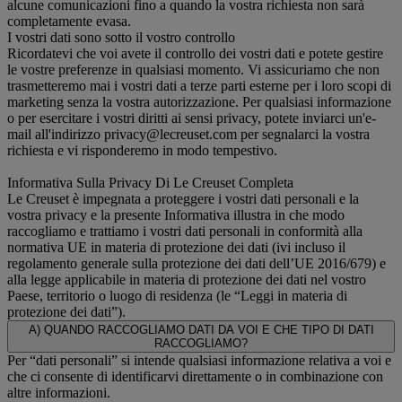
alcune comunicazioni fino a quando la vostra richiesta non sarà
completamente evasa.
I vostri dati sono sotto il vostro controllo
Ricordatevi che voi avete il controllo dei vostri dati e potete gestire
le vostre preferenze in qualsiasi momento. Vi assicuriamo che non
trasmetteremo mai i vostri dati a terze parti esterne per i loro scopi di
marketing senza la vostra autorizzazione. Per qualsiasi informazione
o per esercitare i vostri diritti ai sensi privacy, potete inviarci un'e-
mail all'indirizzo privacy@lecreuset.com per segnalarci la vostra
richiesta e vi risponderemo in modo tempestivo.
Informativa Sulla Privacy Di Le Creuset Completa
Le Creuset è impegnata a proteggere i vostri dati personali e la
vostra privacy e la presente Informativa illustra in che modo
raccogliamo e trattiamo i vostri dati personali in conformità alla
normativa UE in materia di protezione dei dati (ivi incluso il
regolamento generale sulla protezione dei dati dell’UE 2016/679) e
alla legge applicabile in materia di protezione dei dati nel vostro
Paese, territorio o luogo di residenza (le “Leggi in materia di
protezione dei dati”).
A) QUANDO RACCOGLIAMO DATI DA VOI E CHE TIPO DI DATI
RACCOGLIAMO?
Per “dati personali” si intende qualsiasi informazione relativa a voi e
che ci consente di identificarvi direttamente o in combinazione con
altre informazioni.