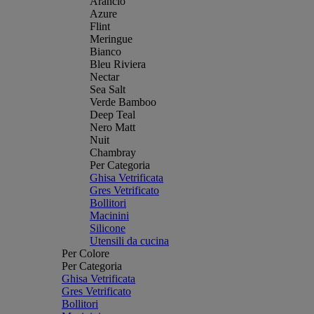
Arancio
Azure
Flint
Meringue
Bianco
Bleu Riviera
Nectar
Sea Salt
Verde Bamboo
Deep Teal
Nero Matt
Nuit
Chambray
Per Categoria
Ghisa Vetrificata
Gres Vetrificato
Bollitori
Macinini
Silicone
Utensili da cucina
Per Colore
Per Categoria
Ghisa Vetrificata
Gres Vetrificato
Bollitori