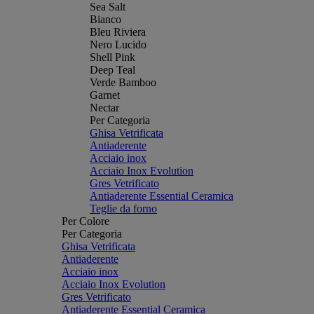
Sea Salt
Bianco
Bleu Riviera
Nero Lucido
Shell Pink
Deep Teal
Verde Bamboo
Garnet
Nectar
Per Categoria
Ghisa Vetrificata
Antiaderente
Acciaio inox
Acciaio Inox Evolution
Gres Vetrificato
Antiaderente Essential Ceramica
Teglie da forno
Per Colore
Per Categoria
Ghisa Vetrificata
Antiaderente
Acciaio inox
Acciaio Inox Evolution
Gres Vetrificato
Antiaderente Essential Ceramica