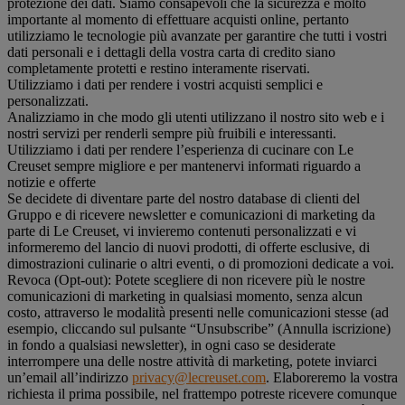
protezione dei dati. Siamo consapevoli che la sicurezza è molto
importante al momento di effettuare acquisti online, pertanto
utilizziamo le tecnologie più avanzate per garantire che tutti i vostri
dati personali e i dettagli della vostra carta di credito siano
completamente protetti e restino interamente riservati.
Utilizziamo i dati per rendere i vostri acquisti semplici e
personalizzati.
Analizziamo in che modo gli utenti utilizzano il nostro sito web e i
nostri servizi per renderli sempre più fruibili e interessanti.
Utilizziamo i dati per rendere l’esperienza di cucinare con Le
Creuset sempre migliore e per mantenervi informati riguardo a
notizie e offerte
Se decidete di diventare parte del nostro database di clienti del
Gruppo e di ricevere newsletter e comunicazioni di marketing da
parte di Le Creuset, vi invieremo contenuti personalizzati e vi
informeremo del lancio di nuovi prodotti, di offerte esclusive, di
dimostrazioni culinarie o altri eventi, o di promozioni dedicate a voi.
Revoca (Opt-out): Potete scegliere di non ricevere più le nostre
comunicazioni di marketing in qualsiasi momento, senza alcun
costo, attraverso le modalità presenti nelle comunicazioni stesse (ad
esempio, cliccando sul pulsante “Unsubscribe” (Annulla iscrizione)
in fondo a qualsiasi newsletter), in ogni caso se desiderate
interrompere una delle nostre attività di marketing, potete inviarci
un’email all’indirizzo
privacy@lecreuset.com
. Elaboreremo la vostra
richiesta il prima possibile, nel frattempo potreste ricevere comunque