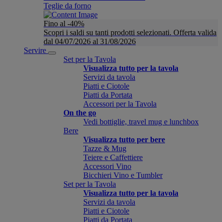
Teglie da forno
Fino al -40%
Scopri i saldi su tanti prodotti selezionati. Offerta valida
dal 04/07/2026 al 31/08/2026
Servire
Set per la Tavola
Visualizza tutto per la tavola
Servizi da tavola
Piatti e Ciotole
Piatti da Portata
Accessori per la Tavola
On the go
Vedi bottiglie, travel mug e lunchbox
Bere
Visualizza tutto per bere
Tazze & Mug
Teiere e Caffettiere
Accessori Vino
Bicchieri Vino e Tumbler
Set per la Tavola
Visualizza tutto per la tavola
Servizi da tavola
Piatti e Ciotole
Piatti da Portata