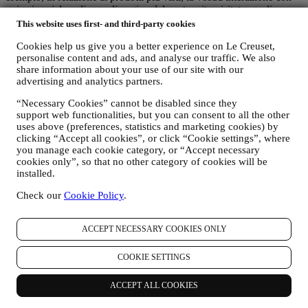
noi sui social media, quali pagine del nostro sito visitate, quali
contenuti delle nostre offerte leggete, ecc. A tal fine ci serviremo
This website uses first- and third-party cookies
principalmente di cookie e tecnologie simili (compresi i pixel di
tracciamento nelle e-mail), anche in combinazione con i vostri dati e
Cookies help us give you a better experience on Le Creuset,
personalise content and ads, and analyse our traffic. We also
le vostre preferenze raccolte una volta che vi siete iscritti alle nostre
share information about your use of our site with our
comunicazioni di marketing personalizzate. Utilizzeremo tali
advertising and analytics partners.
informazioni per gestire la nostra pubblicità su altri siti, concedere
l’accesso a contenuti specifici, personalizzare i contenuti o le offerte
“Necessary Cookies” cannot be disabled since they
che visualizzate sul Sito o, se avete acconsentito a ricevere le nostre
support web functionalities, but you can consent to all the other
comunicazioni di marketing, per inviarvi messaggi pertinenti che
uses above (preferences, statistics and marketing cookies) by
pensiamo possano essere rilevanti alle vostre aree di interesse. Non
clicking “Accept all cookies”, or click “Cookie settings”, where
sono contemplate altre finalità.
you manage each cookie category, or “Accept necessary
L’uso dei cookie è soggetto al vostro consenso. Se non desiderate
cookies only”, so that no other category of cookies will be
che tali informazioni vengano utilizzate per fornirvi annunci,
installed.
contenuti o messaggi basati sugli interessi, potete limitare l’utilizzo
delle informazioni riguardo alle vostre azioni online gestendo
Check our
Cookie Policy
.
l’impostazione dei cookie (tuttavia, dovete tenere conto che alcuni
cookie sono necessari per l’utilizzo del Sito). Siete pregati di
ACCEPT NECESSARY COOKIES ONLY
osservare che ciò non interromperà la ricezione di pubblicità in
generale. Continuerete a ricevere annunci, offerte o messaggi
pubblicitari generici. Per ulteriori informazioni su come utilizziamo i
COOKIE SETTINGS
cookie e su come potete rimuoverli, consultate la nostra
Politica sui
cookie
.
ACCEPT ALL COOKIES
vi. RECENSIONE PRODOTTI