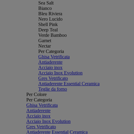
Sea Salt
Bianco
Bleu Riviera
Nero Lucido
Shell Pink
Deep Teal
Verde Bamboo
Garnet
Nectar
Per Categoria
Ghisa Vetrificata
Antiaderente
Acciaio inox
Acciaio Inox Evolution
Gres Vetrificato
Antiaderente Essential Ceramica
Teglie da forno
Per Colore
Per Categoria
Ghisa Vetrificata
Antiaderente
Acciaio inox
Acciaio Inox Evolution
Gres Vetrificato
Antiaderente Essential Ceramica