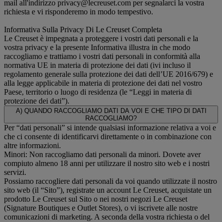
mail all'indirizzo privacy@lecreuset.com per segnalarci la vostra
richiesta e vi risponderemo in modo tempestivo.
Informativa Sulla Privacy Di Le Creuset Completa
Le Creuset è impegnata a proteggere i vostri dati personali e la
vostra privacy e la presente Informativa illustra in che modo
raccogliamo e trattiamo i vostri dati personali in conformità alla
normativa UE in materia di protezione dei dati (ivi incluso il
regolamento generale sulla protezione dei dati dell’UE 2016/679) e
alla legge applicabile in materia di protezione dei dati nel vostro
Paese, territorio o luogo di residenza (le “Leggi in materia di
protezione dei dati”).
A) QUANDO RACCOGLIAMO DATI DA VOI E CHE TIPO DI DATI
RACCOGLIAMO?
Per “dati personali” si intende qualsiasi informazione relativa a voi e
che ci consente di identificarvi direttamente o in combinazione con
altre informazioni.
Minori: Non raccogliamo dati personali da minori. Dovete aver
compiuto almeno 18 anni per utilizzare il nostro sito web e i nostri
servizi.
Possiamo raccogliere dati personali da voi quando utilizzate il nostro
sito web (il “Sito”), registrate un account Le Creuset, acquistate un
prodotto Le Creuset sul Sito o nei nostri negozi Le Creuset
(Signature Boutiques e Outlet Stores), o vi iscrivete alle nostre
comunicazioni di marketing. A seconda della vostra richiesta o del