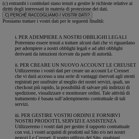
(c) entrambi i contitolari siano tenuti a gestire le richieste relative ai
diritti degli interessati in materia di protezione dei dati.
C) PERCHÉ RACCOGLIAMO I VOSTRI DATI?
Possiamo trattare i vostri dati per le seguenti finalità:
i. PER ADEMPIERE A NOSTRI OBBLIGHI LEGALI
Potremmo essere tenuti a trattare alcuni dati che vi riguardano
per adempiere a nostri obblighi legali e ad altri obblighi
derivanti da istruzioni ricevute da parte di autorità.
ii. PER CREARE UN NUOVO ACCOUNT LE CREUSET
Utilizzeremo i vostri dati per creare un account Le Creuset
che vi darà accesso a una serie di vantaggi riservati agli utenti
registrati per usufruire al meglio dei nostri servizi, quali, un
checkout più rapido, la possibilità di salvare più indirizzi di
spedizione, visualizzare e monitorare ordini. Tale attività di
trattamento è basata sull’adempimento contrattuale di tali
servizi.
iii. PER GESTIRE VOSTRI ORDINI E FORNIRVI
NOSTRI PRODOTTI, SERVIZI E ASSISTENZA
Utilizzeremo i vostri dati per gestire il rapporto contrattuale
con voi, i vostri acquisti di prodotti sul Sito e/o nei nostri
negozi Le Creuset, il vostro utilizzo del Sito, qualsiasi