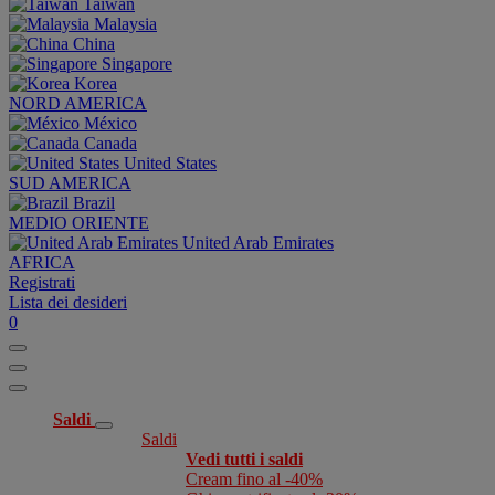
Taiwan
Malaysia
China
Singapore
Korea
NORD AMERICA
México
Canada
United States
SUD AMERICA
Brazil
MEDIO ORIENTE
United Arab Emirates
AFRICA
Registrati
Lista dei desideri
0
Saldi
Saldi
Vedi tutti i saldi
Cream fino al -40%