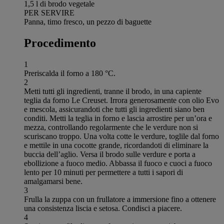
1,5 l di brodo vegetale
PER SERVIRE
Panna, timo fresco, un pezzo di baguette
Procedimento
1
Preriscalda il forno a 180 °C.
2
Metti tutti gli ingredienti, tranne il brodo, in una capiente
teglia da forno Le Creuset. Irrora generosamente con olio Evo
e mescola, assicurandoti che tutti gli ingredienti siano ben
conditi. Metti la teglia in forno e lascia arrostire per un’ora e
mezza, controllando regolarmente che le verdure non si
scuriscano troppo. Una volta cotte le verdure, toglile dal forno
e mettile in una cocotte grande, ricordandoti di eliminare la
buccia dell’aglio. Versa il brodo sulle verdure e porta a
ebollizione a fuoco medio. Abbassa il fuoco e cuoci a fuoco
lento per 10 minuti per permettere a tutti i sapori di
amalgamarsi bene.
3
Frulla la zuppa con un frullatore a immersione fino a ottenere
una consistenza liscia e setosa. Condisci a piacere.
4