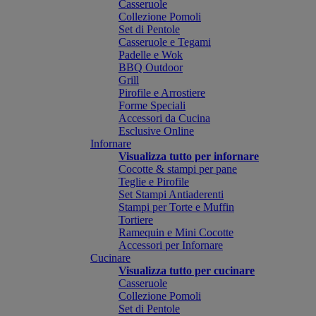
Casseruole
Collezione Pomoli
Set di Pentole
Casseruole e Tegami
Padelle e Wok
BBQ Outdoor
Grill
Pirofile e Arrostiere
Forme Speciali
Accessori da Cucina
Esclusive Online
Infornare
Visualizza tutto per infornare
Cocotte & stampi per pane
Teglie e Pirofile
Set Stampi Antiaderenti
Stampi per Torte e Muffin
Tortiere
Ramequin e Mini Cocotte
Accessori per Infornare
Cucinare
Visualizza tutto per cucinare
Casseruole
Collezione Pomoli
Set di Pentole