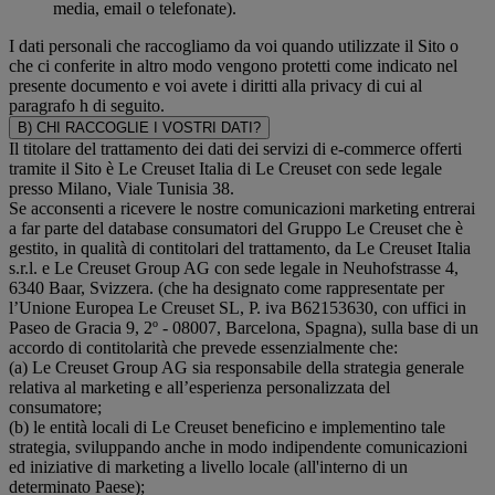
media, email o telefonate).
I dati personali che raccogliamo da voi quando utilizzate il Sito o
che ci conferite in altro modo vengono protetti come indicato nel
presente documento e voi avete i diritti alla privacy di cui al
paragrafo h di seguito.
B) CHI RACCOGLIE I VOSTRI DATI?
Il titolare del trattamento dei dati dei servizi di e-commerce offerti
tramite il Sito è Le Creuset Italia di Le Creuset con sede legale
presso Milano, Viale Tunisia 38.
Se acconsenti a ricevere le nostre comunicazioni marketing entrerai
a far parte del database consumatori del Gruppo Le Creuset che è
gestito, in qualità di contitolari del trattamento, da Le Creuset Italia
s.r.l. e Le Creuset Group AG con sede legale in Neuhofstrasse 4,
6340 Baar, Svizzera. (che ha designato come rappresentate per
l’Unione Europea Le Creuset SL, P. iva B62153630, con uffici in
Paseo de Gracia 9, 2º - 08007, Barcelona, Spagna), sulla base di un
accordo di contitolarità che prevede essenzialmente che:
(a) Le Creuset Group AG sia responsabile della strategia generale
relativa al marketing e all’esperienza personalizzata del
consumatore;
(b) le entità locali di Le Creuset beneficino e implementino tale
strategia, sviluppando anche in modo indipendente comunicazioni
ed iniziative di marketing a livello locale (all'interno di un
determinato Paese);