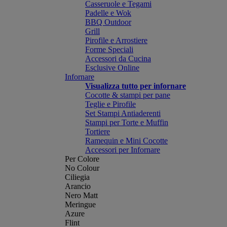
Casseruole e Tegami
Padelle e Wok
BBQ Outdoor
Grill
Pirofile e Arrostiere
Forme Speciali
Accessori da Cucina
Esclusive Online
Infornare
Visualizza tutto per infornare
Cocotte & stampi per pane
Teglie e Pirofile
Set Stampi Antiaderenti
Stampi per Torte e Muffin
Tortiere
Ramequin e Mini Cocotte
Accessori per Infornare
Per Colore
No Colour
Ciliegia
Arancio
Nero Matt
Meringue
Azure
Flint