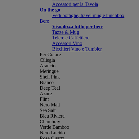
Accessori per la Tavola
On the go
Vedi bottiglie, travel mug e lunchbox
Bere
Visualizza tutto per bere
Tazze & Mug
Teiere e Caffettiere
Accessori Vino
Bicchieri Vino e Tumbler
Per Colore
Ciliegia
Arancio
Meringue
Shell Pink
Bianco
Deep Teal
Azure
Flint
Nero Matt
Sea Salt
Bleu Riviera
Chambray
Verde Bamboo
Nero Lucido
Rose Quartz