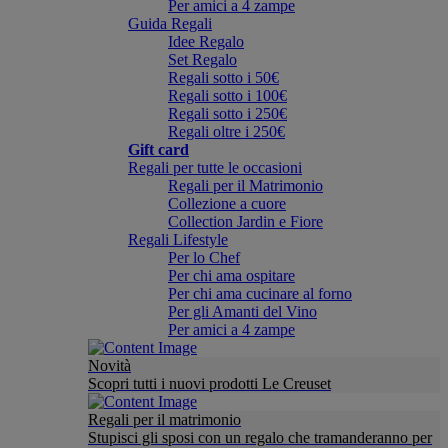
Per amici a 4 zampe
Guida Regali
Idee Regalo
Set Regalo
Regali sotto i 50€
Regali sotto i 100€
Regali sotto i 250€
Regali oltre i 250€
Gift card
Regali per tutte le occasioni
Regali per il Matrimonio
Collezione a cuore
Collection Jardin e Fiore
Regali Lifestyle
Per lo Chef
Per chi ama ospitare
Per chi ama cucinare al forno
Per gli Amanti del Vino
Per amici a 4 zampe
Novità
Scopri tutti i nuovi prodotti Le Creuset
Regali per il matrimonio
Stupisci gli sposi con un regalo che tramanderanno per