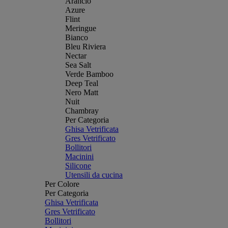
Arancio
Azure
Flint
Meringue
Bianco
Bleu Riviera
Nectar
Sea Salt
Verde Bamboo
Deep Teal
Nero Matt
Nuit
Chambray
Per Categoria
Ghisa Vetrificata
Gres Vetrificato
Bollitori
Macinini
Silicone
Utensili da cucina
Per Colore
Per Categoria
Ghisa Vetrificata
Gres Vetrificato
Bollitori