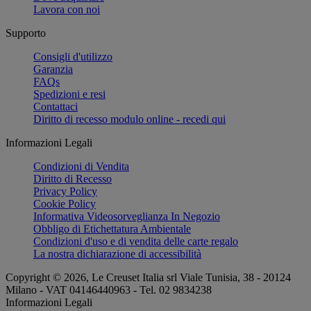
Lavora con noi
Supporto
Consigli d'utilizzo
Garanzia
FAQs
Spedizioni e resi
Contattaci
Diritto di recesso modulo online - recedi qui
Informazioni Legali
Condizioni di Vendita
Diritto di Recesso
Privacy Policy
Cookie Policy
Informativa Videosorveglianza In Negozio
Obbligo di Etichettatura Ambientale
Condizioni d'uso e di vendita delle carte regalo
La nostra dichiarazione di accessibilità
Copyright © 2026, Le Creuset Italia srl ​​Viale Tunisia, 38 - 20124
Milano - VAT 04146440963 - Tel. 02 9834238
Informazioni Legali