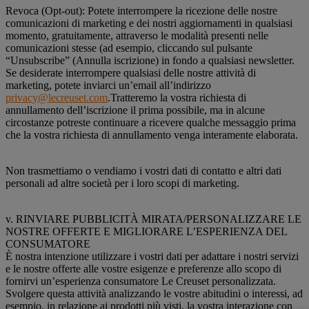
Revoca (Opt-out): Potete interrompere la ricezione delle nostre
comunicazioni di marketing e dei nostri aggiornamenti in qualsiasi
momento, gratuitamente, attraverso le modalità presenti nelle
comunicazioni stesse (ad esempio, cliccando sul pulsante
“Unsubscribe” (Annulla iscrizione) in fondo a qualsiasi newsletter.
Se desiderate interrompere qualsiasi delle nostre attività di
marketing, potete inviarci un’email all’indirizzo
privacy@lecreuset.com
.Tratteremo la vostra richiesta di
annullamento dell’iscrizione il prima possibile, ma in alcune
circostanze potreste continuare a ricevere qualche messaggio prima
che la vostra richiesta di annullamento venga interamente elaborata.
Non trasmettiamo o vendiamo i vostri dati di contatto e altri dati
personali ad altre società per i loro scopi di marketing.
v. RINVIARE PUBBLICITÀ MIRATA/PERSONALIZZARE LE
NOSTRE OFFERTE E MIGLIORARE L’ESPERIENZA DEL
CONSUMATORE
È nostra intenzione utilizzare i vostri dati per adattare i nostri servizi
e le nostre offerte alle vostre esigenze e preferenze allo scopo di
fornirvi un’esperienza consumatore Le Creuset personalizzata.
Svolgere questa attività analizzando le vostre abitudini o interessi, ad
esempio, in relazione ai prodotti più visti, la vostra interazione con