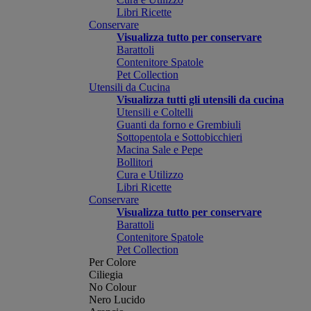
Libri Ricette
Conservare
Visualizza tutto per conservare
Barattoli
Contenitore Spatole
Pet Collection
Utensili da Cucina
Visualizza tutti gli utensili da cucina
Utensili e Coltelli
Guanti da forno e Grembiuli
Sottopentola e Sottobicchieri
Macina Sale e Pepe
Bollitori
Cura e Utilizzo
Libri Ricette
Conservare
Visualizza tutto per conservare
Barattoli
Contenitore Spatole
Pet Collection
Per Colore
Ciliegia
No Colour
Nero Lucido