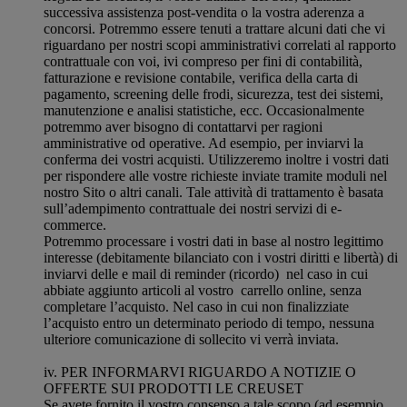
successiva assistenza post-vendita o la vostra aderenza a
concorsi. Potremmo essere tenuti a trattare alcuni dati che vi
riguardano per nostri scopi amministrativi correlati al rapporto
contrattuale con voi, ivi compreso per fini di contabilità,
fatturazione e revisione contabile, verifica della carta di
pagamento, screening delle frodi, sicurezza, test dei sistemi,
manutenzione e analisi statistiche, ecc. Occasionalmente
potremmo aver bisogno di contattarvi per ragioni
amministrative od operative. Ad esempio, per inviarvi la
conferma dei vostri acquisti. Utilizzeremo inoltre i vostri dati
per rispondere alle vostre richieste inviate tramite moduli nel
nostro Sito o altri canali. Tale attività di trattamento è basata
sull’adempimento contrattuale dei nostri servizi di e-
commerce.
Potremmo processare i vostri dati in base al nostro legittimo
interesse (debitamente bilanciato con i vostri diritti e libertà) di
inviarvi delle e mail di reminder (ricordo) nel caso in cui
abbiate aggiunto articoli al vostro carrello online, senza
completare l’acquisto. Nel caso in cui non finalizziate
l’acquisto entro un determinato periodo di tempo, nessuna
ulteriore comunicazione di sollecito vi verrà inviata.
iv. PER INFORMARVI RIGUARDO A NOTIZIE O
OFFERTE SUI PRODOTTI LE CREUSET
Se avete fornito il vostro consenso a tale scopo (ad esempio,