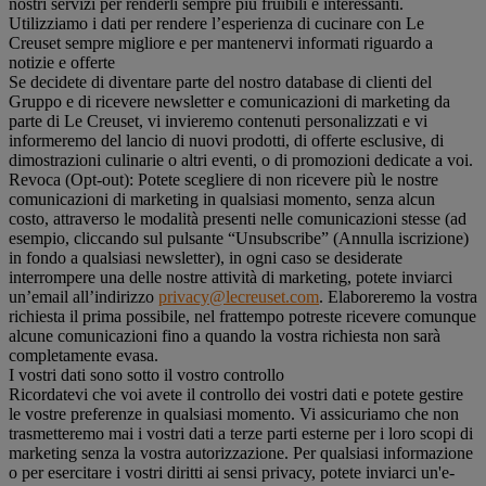
nostri servizi per renderli sempre più fruibili e interessanti.
Utilizziamo i dati per rendere l’esperienza di cucinare con Le
Creuset sempre migliore e per mantenervi informati riguardo a
notizie e offerte
Se decidete di diventare parte del nostro database di clienti del
Gruppo e di ricevere newsletter e comunicazioni di marketing da
parte di Le Creuset, vi invieremo contenuti personalizzati e vi
informeremo del lancio di nuovi prodotti, di offerte esclusive, di
dimostrazioni culinarie o altri eventi, o di promozioni dedicate a voi.
Revoca (Opt-out): Potete scegliere di non ricevere più le nostre
comunicazioni di marketing in qualsiasi momento, senza alcun
costo, attraverso le modalità presenti nelle comunicazioni stesse (ad
esempio, cliccando sul pulsante “Unsubscribe” (Annulla iscrizione)
in fondo a qualsiasi newsletter), in ogni caso se desiderate
interrompere una delle nostre attività di marketing, potete inviarci
un’email all’indirizzo
privacy@lecreuset.com
. Elaboreremo la vostra
richiesta il prima possibile, nel frattempo potreste ricevere comunque
alcune comunicazioni fino a quando la vostra richiesta non sarà
completamente evasa.
I vostri dati sono sotto il vostro controllo
Ricordatevi che voi avete il controllo dei vostri dati e potete gestire
le vostre preferenze in qualsiasi momento. Vi assicuriamo che non
trasmetteremo mai i vostri dati a terze parti esterne per i loro scopi di
marketing senza la vostra autorizzazione. Per qualsiasi informazione
o per esercitare i vostri diritti ai sensi privacy, potete inviarci un'e-