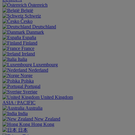
Österreich
België
Schweiz
Česko
Deutschland
Danmark
España
Finland
France
Ireland
Italia
Luxembourg
Nederland
Norge
Polska
Portugal
Sverige
United Kingdom
ASIA / PACIFIC
Australia
India
New Zealand
Hong Kong
日本