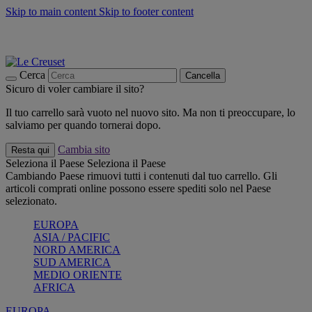
Skip to main content
Skip to footer content
📣 SALDI fino al -40%:
COMPRA
Grigliate, picnic, crea la tua estate con Le Creuset
COMPRA
Paga in 3 rate con Scalapay
Cerca
Cancella
Sicuro di voler cambiare il sito?
Il tuo carrello sarà vuoto nel nuovo sito. Ma non ti preoccupare, lo
salviamo per quando tornerai dopo.
Cambia sito
Resta qui
Seleziona il Paese
Seleziona il Paese
Cambiando Paese rimuovi tutti i contenuti dal tuo carrello. Gli
articoli comprati online possono essere spediti solo nel Paese
selezionato.
EUROPA
ASIA / PACIFIC
NORD AMERICA
SUD AMERICA
MEDIO ORIENTE
AFRICA
EUROPA