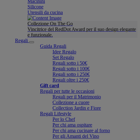
Macinini
Silicone
Utensili da cucina
Collezione On The Go
Vincitrice del RedDot Award per il suo design elegante
e funzionale.
Regali
Guida Regali
Idee Regalo
Set Regalo
Regali sotto i 50€
Regali sotto i 100€
Regali sotto i 250€
Regali oltre i 250€
Gift card
Regali per tutte le occasioni
Regali per il Matrimonio
Collezione a cuore
Collection Jardin e Fiore
Regali Lifestyle
Per lo Chef
Per chi ama ospitare
Per chi ama cucinare al forno
Per gli Amanti del Vino