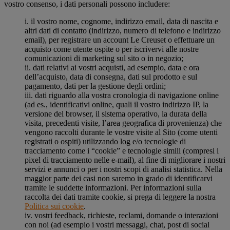
vostro consenso, i dati personali possono includere:
i. il vostro nome, cognome, indirizzo email, data di nascita e
altri dati di contatto (indirizzo, numero di telefono e indirizzo
email), per registrare un account Le Creuset o effettuare un
acquisto come utente ospite o per iscrivervi alle nostre
comunicazioni di marketing sul sito o in negozio;
ii. dati relativi ai vostri acquisti, ad esempio, data e ora
dell’acquisto, data di consegna, dati sul prodotto e sul
pagamento, dati per la gestione degli ordini;
iii. dati riguardo alla vostra cronologia di navigazione online
(ad es., identificativi online, quali il vostro indirizzo IP, la
versione del browser, il sistema operativo, la durata della
visita, precedenti visite, l’area geografica di provenienza) che
vengono raccolti durante le vostre visite al Sito (come utenti
registrati o ospiti) utilizzando log e/o tecnologie di
tracciamento come i “cookie” e tecnologie simili (compresi i
pixel di tracciamento nelle e-mail), al fine di migliorare i nostri
servizi e annunci o per i nostri scopi di analisi statistica. Nella
maggior parte dei casi non saremo in grado di identificarvi
tramite le suddette informazioni. Per informazioni sulla
raccolta dei dati tramite cookie, si prega di leggere la nostra
Politica sui cookie
.
iv. vostri feedback, richieste, reclami, domande o interazioni
con noi (ad esempio i vostri messaggi, chat, post di social