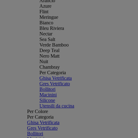
Arancio
Azure
Flint
Meringue
Bianco
Bleu Riviera
Nectar
Sea Salt
Verde Bamboo
Deep Teal
Nero Matt
Nuit
Chambray
Per Categoria
Ghisa Vetrificata
Gres Vetrificato
Bollitori
Macinini
Silicone
Utensili da cucina
Per Colore
Per Categoria
Ghisa Vetrificata
Gres Vetrificato
Bollitori