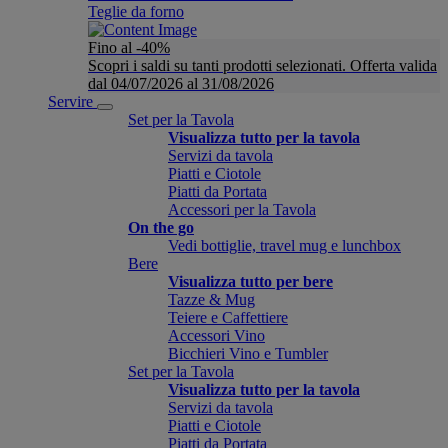
Teglie da forno
Fino al -40%
Scopri i saldi su tanti prodotti selezionati. Offerta valida
dal 04/07/2026 al 31/08/2026
Servire
Set per la Tavola
Visualizza tutto per la tavola
Servizi da tavola
Piatti e Ciotole
Piatti da Portata
Accessori per la Tavola
On the go
Vedi bottiglie, travel mug e lunchbox
Bere
Visualizza tutto per bere
Tazze & Mug
Teiere e Caffettiere
Accessori Vino
Bicchieri Vino e Tumbler
Set per la Tavola
Visualizza tutto per la tavola
Servizi da tavola
Piatti e Ciotole
Piatti da Portata