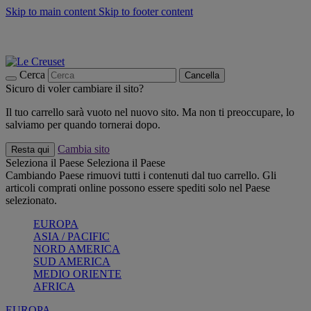
Skip to main content
Skip to footer content
📣 SALDI fino al -40%:
COMPRA
Grigliate, picnic, crea la tua estate con Le Creuset
COMPRA
Paga in 3 rate con Scalapay
Cerca
Cancella
Sicuro di voler cambiare il sito?
Il tuo carrello sarà vuoto nel nuovo sito. Ma non ti preoccupare, lo
salviamo per quando tornerai dopo.
Cambia sito
Resta qui
Seleziona il Paese
Seleziona il Paese
Cambiando Paese rimuovi tutti i contenuti dal tuo carrello. Gli
articoli comprati online possono essere spediti solo nel Paese
selezionato.
EUROPA
ASIA / PACIFIC
NORD AMERICA
SUD AMERICA
MEDIO ORIENTE
AFRICA
EUROPA