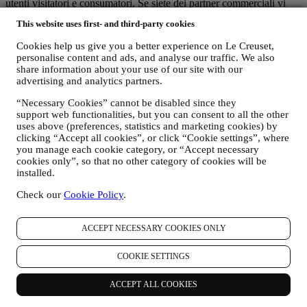
utenti visitatori e consumatori. Se siete dei partner commerciali vi
preghiamo di accedere alla Informativa Privacy B2B accessibile
qui
.
This website uses first- and third-party cookies
Promettiamo di rispettare la vostra privacy e di proteggere i vostri
dati personali. Vi informeremo sempre di come utilizzeremo i vostri
Cookies help us give you a better experience on Le Creuset,
dati e dei motivi dell’utilizzo.
personalise content and ads, and analyse our traffic. We also
La sicurezza degli acquisti online è la nostra priorità
share information about your use of our site with our
I vostri dati personali sono conservati in modo sicuro e strettamente
advertising and analytics partners.
confidenziale, in conformità alla normativa europea in materia di
protezione dei dati. Siamo consapevoli che la sicurezza è molto
“Necessary Cookies” cannot be disabled since they
importante al momento di effettuare acquisti online, pertanto
support web functionalities, but you can consent to all the other
utilizziamo le tecnologie più avanzate per garantire che tutti i vostri
uses above (preferences, statistics and marketing cookies) by
clicking “Accept all cookies”, or click “Cookie settings”, where
dati personali e i dettagli della vostra carta di credito siano
you manage each cookie category, or “Accept necessary
completamente protetti e restino interamente riservati.
cookies only”, so that no other category of cookies will be
Utilizziamo i dati per rendere i vostri acquisti semplici e
installed.
personalizzati.
Analizziamo in che modo gli utenti utilizzano il nostro sito web e i
Check our
Cookie Policy
.
nostri servizi per renderli sempre più fruibili e interessanti.
Utilizziamo i dati per rendere l’esperienza di cucinare con Le
Creuset sempre migliore e per mantenervi informati riguardo a
ACCEPT NECESSARY COOKIES ONLY
notizie e offerte
Se decidete di diventare parte del nostro database di clienti del
COOKIE SETTINGS
Gruppo e di ricevere newsletter e comunicazioni di marketing da
parte di Le Creuset, vi invieremo contenuti personalizzati e vi
ACCEPT ALL COOKIES
informeremo del lancio di nuovi prodotti, di offerte esclusive, di
dimostrazioni culinarie o altri eventi, o di promozioni dedicate a voi.