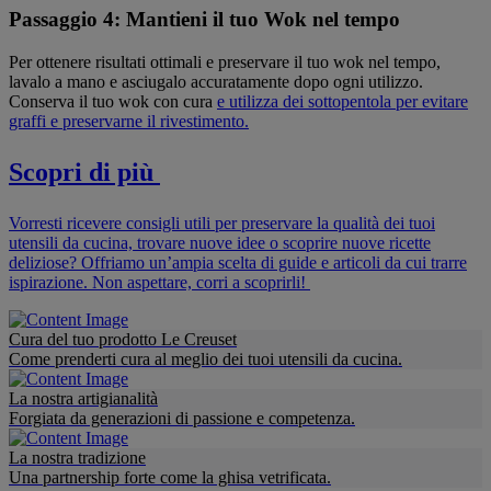
Passaggio 4: Mantieni il tuo Wok nel tempo
Per ottenere risultati ottimali e preservare il tuo wok nel tempo,
lavalo a mano e asciugalo accuratamente dopo ogni utilizzo.
Conserva il tuo wok con cura
e utilizza dei sottopentola per evitare
graffi e preservarne il rivestimento.
Scopri di più
Vorresti ricevere consigli utili per preservare la qualità dei tuoi
utensili da cucina, trovare nuove idee o scoprire nuove ricette
deliziose? Offriamo un’ampia scelta di guide e articoli da cui trarre
ispirazione. Non aspettare, corri a scoprirli!
Cura del tuo prodotto Le Creuset
Come prenderti cura al meglio dei tuoi utensili da cucina.
La nostra artigianalità
Forgiata da generazioni di passione e competenza.
La nostra tradizione
Una partnership forte come la ghisa vetrificata.