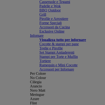
Casseruole e Tegami
Padelle e Wok
BBQ Outdoor
Grill
Pirofile e Arrostiere
Forme Speciali
Accessori da Cucina
Esclusive Online
Infornare
Visualizza tutto per infornare
Cocotte & stampi per pane
Teglie e Pirofile
Set Stampi Antiaderenti
Stampi per Torte e Muffin
Tortiere
Ramequin e Mini Cocotte
Accessori per Infornare
Per Colore
No Colour
Ciliegia
Arancio
Nero Matt
Meringue
Azure
Flint