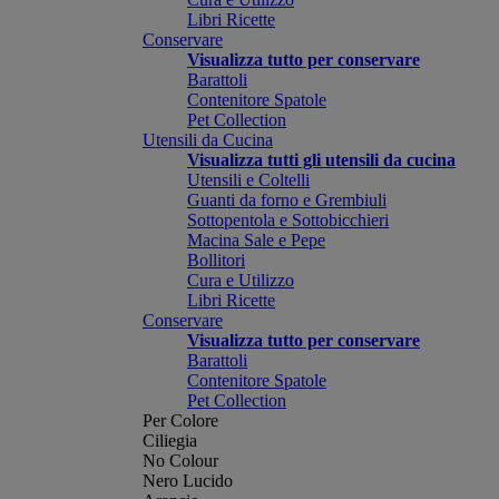
Libri Ricette
Conservare
Visualizza tutto per conservare
Barattoli
Contenitore Spatole
Pet Collection
Utensili da Cucina
Visualizza tutti gli utensili da cucina
Utensili e Coltelli
Guanti da forno e Grembiuli
Sottopentola e Sottobicchieri
Macina Sale e Pepe
Bollitori
Cura e Utilizzo
Libri Ricette
Conservare
Visualizza tutto per conservare
Barattoli
Contenitore Spatole
Pet Collection
Per Colore
Ciliegia
No Colour
Nero Lucido