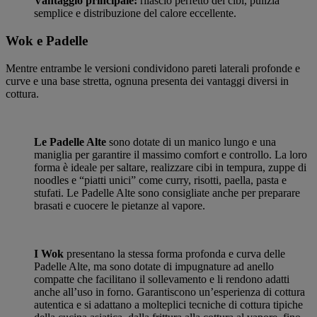
Vantaggio principale:
rilascio perfetto dei cibi, pulizia
semplice e distribuzione del calore eccellente.
Wok e Padelle
Mentre entrambe le versioni condividono pareti laterali profonde e
curve e una base stretta, ognuna presenta dei vantaggi diversi in
cottura.
Le Padelle Alte
sono dotate di un manico lungo e una
maniglia per garantire il massimo comfort e controllo. La loro
forma è ideale per saltare, realizzare cibi in tempura, zuppe di
noodles e “piatti unici” come curry, risotti, paella, pasta e
stufati. Le Padelle Alte sono consigliate anche per preparare
brasati e cuocere le pietanze al vapore.
I Wok
presentano la stessa forma profonda e curva delle
Padelle Alte, ma sono dotate di impugnature ad anello
compatte che facilitano il sollevamento e li rendono adatti
anche all’uso in forno. Garantiscono un’esperienza di cottura
autentica e si adattano a molteplici tecniche di cottura tipiche