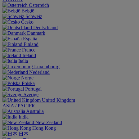
Österreich
België
Schweiz
Česko
Deutschland
Danmark
España
Finland
France
Ireland
Italia
Luxembourg
Nederland
Norge
Polska
Portugal
Sverige
United Kingdom
ASIA / PACIFIC
Australia
India
New Zealand
Hong Kong
日本