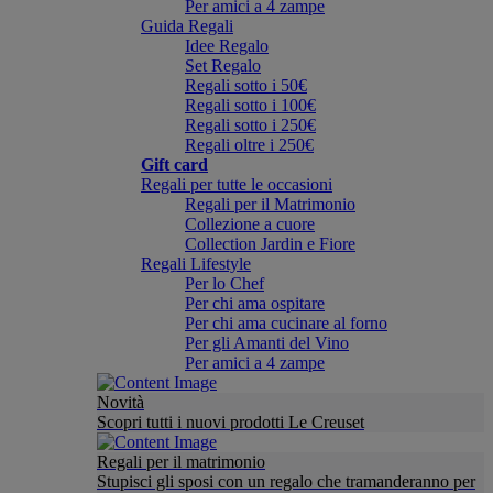
Per amici a 4 zampe
Guida Regali
Idee Regalo
Set Regalo
Regali sotto i 50€
Regali sotto i 100€
Regali sotto i 250€
Regali oltre i 250€
Gift card
Regali per tutte le occasioni
Regali per il Matrimonio
Collezione a cuore
Collection Jardin e Fiore
Regali Lifestyle
Per lo Chef
Per chi ama ospitare
Per chi ama cucinare al forno
Per gli Amanti del Vino
Per amici a 4 zampe
Novità
Scopri tutti i nuovi prodotti Le Creuset
Regali per il matrimonio
Stupisci gli sposi con un regalo che tramanderanno per