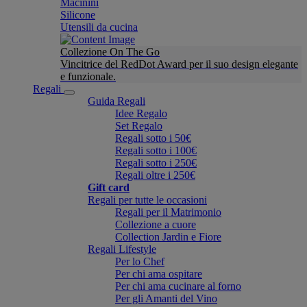
Macinini
Silicone
Utensili da cucina
Collezione On The Go
Vincitrice del RedDot Award per il suo design elegante
e funzionale.
Regali
Guida Regali
Idee Regalo
Set Regalo
Regali sotto i 50€
Regali sotto i 100€
Regali sotto i 250€
Regali oltre i 250€
Gift card
Regali per tutte le occasioni
Regali per il Matrimonio
Collezione a cuore
Collection Jardin e Fiore
Regali Lifestyle
Per lo Chef
Per chi ama ospitare
Per chi ama cucinare al forno
Per gli Amanti del Vino