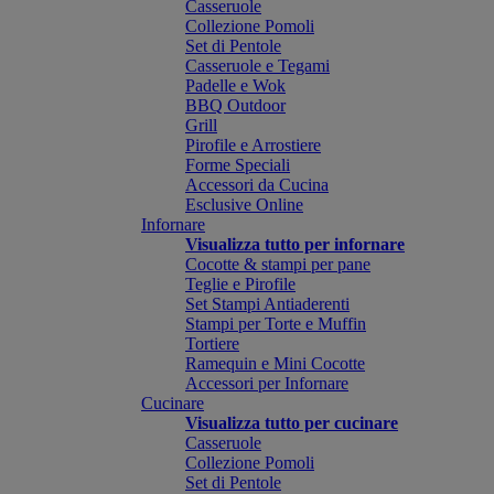
Casseruole
Collezione Pomoli
Set di Pentole
Casseruole e Tegami
Padelle e Wok
BBQ Outdoor
Grill
Pirofile e Arrostiere
Forme Speciali
Accessori da Cucina
Esclusive Online
Infornare
Visualizza tutto per infornare
Cocotte & stampi per pane
Teglie e Pirofile
Set Stampi Antiaderenti
Stampi per Torte e Muffin
Tortiere
Ramequin e Mini Cocotte
Accessori per Infornare
Cucinare
Visualizza tutto per cucinare
Casseruole
Collezione Pomoli
Set di Pentole