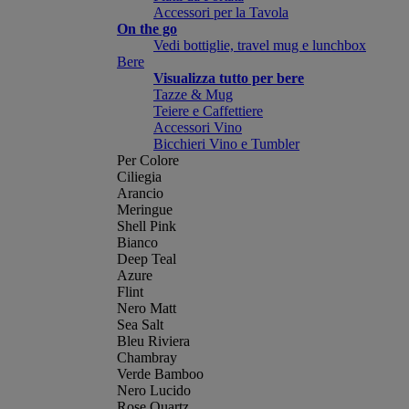
Accessori per la Tavola
On the go
Vedi bottiglie, travel mug e lunchbox
Bere
Visualizza tutto per bere
Tazze & Mug
Teiere e Caffettiere
Accessori Vino
Bicchieri Vino e Tumbler
Per Colore
Ciliegia
Arancio
Meringue
Shell Pink
Bianco
Deep Teal
Azure
Flint
Nero Matt
Sea Salt
Bleu Riviera
Chambray
Verde Bamboo
Nero Lucido
Rose Quartz