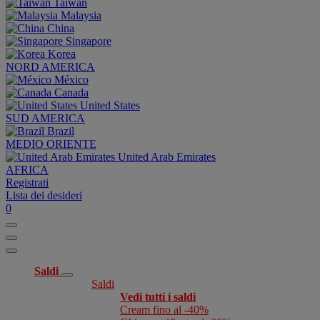
Taiwan
Malaysia
China
Singapore
Korea
NORD AMERICA
México
Canada
United States
SUD AMERICA
Brazil
MEDIO ORIENTE
United Arab Emirates
AFRICA
Registrati
Lista dei desideri
0
Saldi
Saldi
Vedi tutti i saldi
Cream fino al -40%