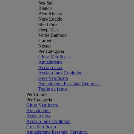
Sea Salt
Bianco
Bleu Riviera
Nero Lucido
Shell Pink
Deep Teal
Verde Bamboo
Garnet
Nectar
Per Categoria
Ghisa Vetrificata
Antiaderente
Acciaio inox
Acciaio Inox Evolution
Gres Vetrificato
Antiaderente Essential Ceramica
Teglie da forno
Per Colore
Per Categoria
Ghisa Vetrificata
Antiaderente
Acciaio inox
Acciaio Inox Evolution
Gres Vetrificato
Antiaderente Essential Ceramica