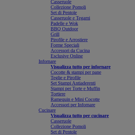
Casseruole
Collezione Pomoli
Set di Pentole
Casseruole e Tegami
Padelle e Wok
BBQ Outdoor
Grill
Pirofile e Arrostiere
Forme Speciali
Accessori da Cucina
Esclusive Online
Infornare
Visualizza tutto per infornare
Cocotte & stampi per pane
Teglie e Pirofile
Set Stampi Antiaderenti
Stampi per Torte e Muffin
Tortiere
Ramequin e Mini Cocotte
Accessori per Infornare
Cucinare
Visualizza tutto per cucinare
Casseruole
Collezione Pomoli
Set di Pentole