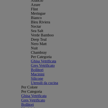
Arancio
Azure
Flint
Meringue
Bianco
Bleu Riviera
Nectar
Sea Salt
Verde Bamboo
Deep Teal
Nero Matt
Nuit
Chambray
Per Categoria
Ghisa Vetrificata
Gres Vetrificato
Bollitori
Macinini
Silicone
Utensili da cucina
Per Colore
Per Categoria
Ghisa Vetrificata
Gres Vetrificato
Bollitori