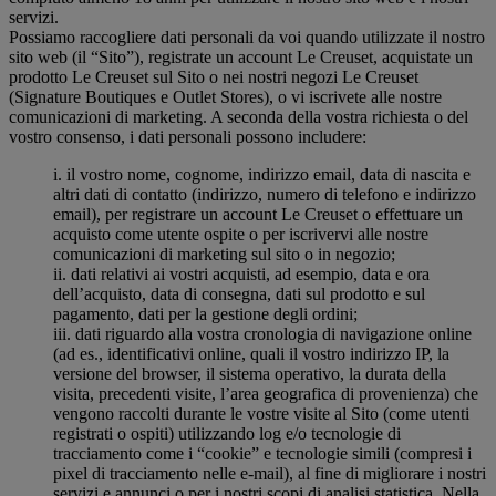
servizi.
Possiamo raccogliere dati personali da voi quando utilizzate il nostro
sito web (il “Sito”), registrate un account Le Creuset, acquistate un
prodotto Le Creuset sul Sito o nei nostri negozi Le Creuset
(Signature Boutiques e Outlet Stores), o vi iscrivete alle nostre
comunicazioni di marketing. A seconda della vostra richiesta o del
vostro consenso, i dati personali possono includere:
i. il vostro nome, cognome, indirizzo email, data di nascita e
altri dati di contatto (indirizzo, numero di telefono e indirizzo
email), per registrare un account Le Creuset o effettuare un
acquisto come utente ospite o per iscrivervi alle nostre
comunicazioni di marketing sul sito o in negozio;
ii. dati relativi ai vostri acquisti, ad esempio, data e ora
dell’acquisto, data di consegna, dati sul prodotto e sul
pagamento, dati per la gestione degli ordini;
iii. dati riguardo alla vostra cronologia di navigazione online
(ad es., identificativi online, quali il vostro indirizzo IP, la
versione del browser, il sistema operativo, la durata della
visita, precedenti visite, l’area geografica di provenienza) che
vengono raccolti durante le vostre visite al Sito (come utenti
registrati o ospiti) utilizzando log e/o tecnologie di
tracciamento come i “cookie” e tecnologie simili (compresi i
pixel di tracciamento nelle e-mail), al fine di migliorare i nostri
servizi e annunci o per i nostri scopi di analisi statistica. Nella