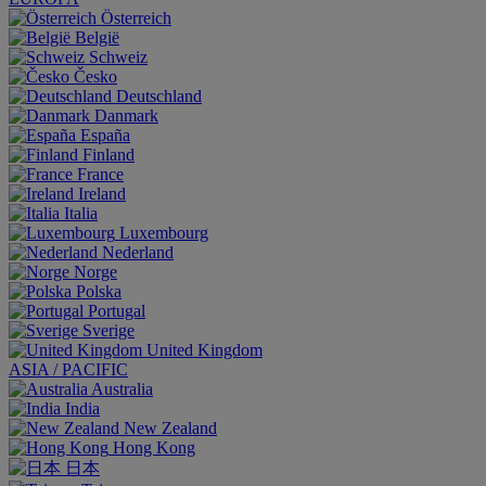
Österreich
België
Schweiz
Česko
Deutschland
Danmark
España
Finland
France
Ireland
Italia
Luxembourg
Nederland
Norge
Polska
Portugal
Sverige
United Kingdom
ASIA / PACIFIC
Australia
India
New Zealand
Hong Kong
日本