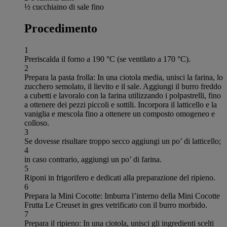
½ cucchiaino di sale fino
Procedimento
1
Preriscalda il forno a 190 °C (se ventilato a 170 °C).
2
Prepara la pasta frolla: In una ciotola media, unisci la farina, lo
zucchero semolato, il lievito e il sale. Aggiungi il burro freddo
a cubetti e lavoralo con la farina utilizzando i polpastrelli, fino
a ottenere dei pezzi piccoli e sottili. Incorpora il latticello e la
vaniglia e mescola fino a ottenere un composto omogeneo e
colloso.
3
Se dovesse risultare troppo secco aggiungi un po’ di latticello;
4
in caso contrario, aggiungi un po’ di farina.
5
Riponi in frigorifero e dedicati alla preparazione del ripieno.
6
Prepara la Mini Cocotte: Imburra l’interno della Mini Cocotte
Frutta Le Creuset in gres vetrificato con il burro morbido.
7
Prepara il ripieno: In una ciotola, unisci gli ingredienti scelti