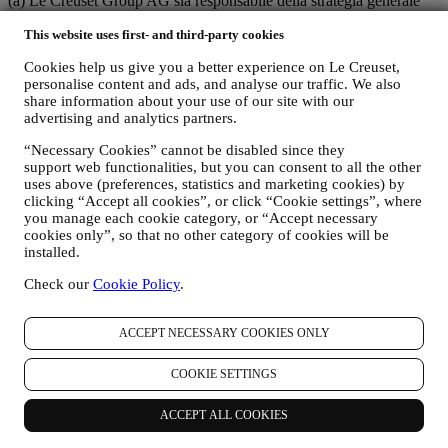
(a) Le Creuset Group AG sia responsabile della strategia generale
relativa al marketing e all’esperienza personalizzata del
This website uses first- and third-party cookies
consumatore;
(b) le entità locali di Le Creuset beneficino e implementino tale
Cookies help us give you a better experience on Le Creuset,
strategia, sviluppando anche in modo indipendente comunicazioni
personalise content and ads, and analyse our traffic. We also
ed iniziative di marketing a livello locale (all'interno di un
share information about your use of our site with our
determinato Paese);
advertising and analytics partners.
(c) entrambi i contitolari siano tenuti a gestire le richieste relative ai
diritti degli interessati in materia di protezione dei dati.
“Necessary Cookies” cannot be disabled since they
C) PERCHÉ RACCOGLIAMO I VOSTRI DATI?
support web functionalities, but you can consent to all the other
Possiamo trattare i vostri dati per le seguenti finalità:
uses above (preferences, statistics and marketing cookies) by
clicking “Accept all cookies”, or click “Cookie settings”, where
you manage each cookie category, or “Accept necessary
cookies only”, so that no other category of cookies will be
i. PER ADEMPIERE A NOSTRI OBBLIGHI LEGALI
installed.
Potremmo essere tenuti a trattare alcuni dati che vi riguardano
per adempiere a nostri obblighi legali e ad altri obblighi
Check our
Cookie Policy
.
derivanti da istruzioni ricevute da parte di autorità.
ii. PER CREARE UN NUOVO ACCOUNT LE CREUSET
ACCEPT NECESSARY COOKIES ONLY
Utilizzeremo i vostri dati per creare un account Le Creuset
che vi darà accesso a una serie di vantaggi riservati agli utenti
COOKIE SETTINGS
registrati per usufruire al meglio dei nostri servizi, quali, un
checkout più rapido, la possibilità di salvare più indirizzi di
spedizione, visualizzare e monitorare ordini. Tale attività di
ACCEPT ALL COOKIES
trattamento è basata sull’adempimento contrattuale di tali