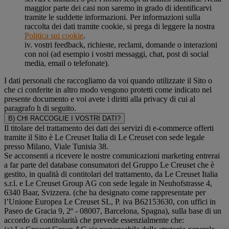
maggior parte dei casi non saremo in grado di identificarvi
tramite le suddette informazioni. Per informazioni sulla
raccolta dei dati tramite cookie, si prega di leggere la nostra
Politica sui cookie
.
iv. vostri feedback, richieste, reclami, domande o interazioni
con noi (ad esempio i vostri messaggi, chat, post di social
media, email o telefonate).
I dati personali che raccogliamo da voi quando utilizzate il Sito o
che ci conferite in altro modo vengono protetti come indicato nel
presente documento e voi avete i diritti alla privacy di cui al
paragrafo h di seguito.
B) CHI RACCOGLIE I VOSTRI DATI?
Il titolare del trattamento dei dati dei servizi di e-commerce offerti
tramite il Sito è Le Creuset Italia di Le Creuset con sede legale
presso Milano, Viale Tunisia 38.
Se acconsenti a ricevere le nostre comunicazioni marketing entrerai
a far parte del database consumatori del Gruppo Le Creuset che è
gestito, in qualità di contitolari del trattamento, da Le Creuset Italia
s.r.l. e Le Creuset Group AG con sede legale in Neuhofstrasse 4,
6340 Baar, Svizzera. (che ha designato come rappresentate per
l’Unione Europea Le Creuset SL, P. iva B62153630, con uffici in
Paseo de Gracia 9, 2º - 08007, Barcelona, Spagna), sulla base di un
accordo di contitolarità che prevede essenzialmente che: