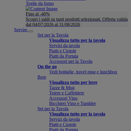
Teglie da forno
Fino al -40%
Scopri i saldi su tanti prodotti selezionati. Offerta valida
dal 04/07/2026 al 31/08/2026
Servire
Set per la Tavola
Visualizza tutto per la tavola
Servizi da tavola
Piatti e Ciotole
Piatti da Portata
Accessori per la Tavola
On the go
Vedi bottiglie, travel mug e lunchbox
Bere
Visualizza tutto per bere
Tazze & Mug
Teiere e Caffettiere
Accessori Vino
Bicchieri Vino e Tumbler
Set per la Tavola
Visualizza tutto per la tavola
Servizi da tavola
Piatti e Ciotole
Piatti da Portata