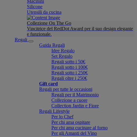
Macinini
Silicone
Utensili da cucina
Collezione On The Go
Vincitrice del RedDot Award per il suo design elegante
e funzionale.
Regali
Guida Regali
Idee Regalo
Set Regalo
Regali sotto i 50€
Regali sotto i 100€
Regali sotto i 250€
Regali oltre i 250€
Gift card
Regali per tutte le occasioni
Regali per il Matrimonio
Collezione a cuore
Collection Jardin e Fiore
Regali Lifestyle
Per lo Chef
Per chi ama ospitare
Per chi ama cucinare al forno
Per gli Amanti del Vino