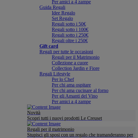
Per amici a 4 zampe
Guida Regali
Idee Regalo
Set Regalo
Regali sotto i 50€
Regali sotto i 100€
Regali sotto i 250€
Regali oltre i 250€
Gift card
Regali per tutte le occasioni
Regali per il Matrimonio
Collezione a cuore
Collection Jardin e Fiore
Regali Lifestyle
Per lo Chef
Per chi ama ospitare
Per chi ama cucinare al forno
Per gli Amanti del Vino
Per amici a 4 zampe
Novità
Scopri tutti i nuovi prodotti Le Creuset
Regali per il matrimonio
Stupisci gli sposi con un regalo che tramanderanno per