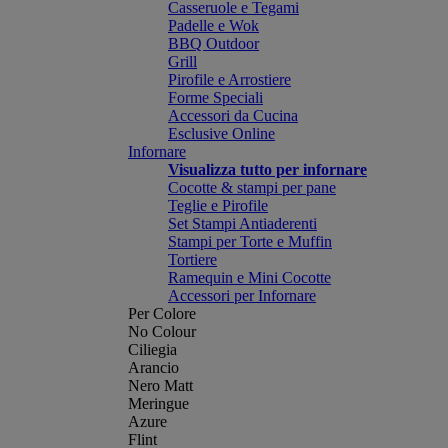
Casseruole e Tegami
Padelle e Wok
BBQ Outdoor
Grill
Pirofile e Arrostiere
Forme Speciali
Accessori da Cucina
Esclusive Online
Infornare
Visualizza tutto per infornare
Cocotte & stampi per pane
Teglie e Pirofile
Set Stampi Antiaderenti
Stampi per Torte e Muffin
Tortiere
Ramequin e Mini Cocotte
Accessori per Infornare
Per Colore
No Colour
Ciliegia
Arancio
Nero Matt
Meringue
Azure
Flint