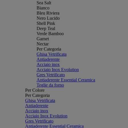
Sea Salt
Bianco
Bleu Riviera
Nero Lucido
Shell Pink
Deep Teal
Verde Bamboo
Garnet
Nectar
Per Categoria
Ghisa Vetrificata
Antiaderente
Acciaio inox
Acciaio Inox Evolution
Gres Vetrificato
Antiaderente Essential Ceramica
Teglie da forno
Per Colore
Per Categoria
Ghisa Vetrificata
Antiaderente
Acciaio inox
Acciaio Inox Evolution
Gres Vetrificato
Antiaderente Essential Ceramica