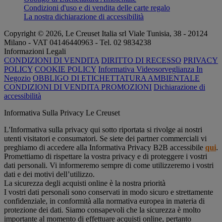
Condizioni d'uso e di vendita delle carte regalo
La nostra dichiarazione di accessibilità
Copyright © 2026, Le Creuset Italia srl ​​Viale Tunisia, 38 - 20124
Milano - VAT 04146440963 - Tel. 02 9834238
Informazioni Legali
CONDIZIONI DI VENDITA
DIRITTO DI RECESSO
PRIVACY
POLICY
COOKIE POLICY
Informativa Videosorveglianza In
Negozio
OBBLIGO DI ETICHETTATURA AMBIENTALE
CONDIZIONI DI VENDITA PROMOZIONI
Dichiarazione di
accessibilità
Informativa Sulla Privacy Le Creuset
L'Informativa sulla privacy qui sotto riportata si rivolge ai nostri
utenti visitatori e consumatori. Se siete dei partner commerciali vi
preghiamo di accedere alla Informativa Privacy B2B accessibile
qui
.
Promettiamo di rispettare la vostra privacy e di proteggere i vostri
dati personali. Vi informeremo sempre di come utilizzeremo i vostri
dati e dei motivi dell’utilizzo.
La sicurezza degli acquisti online è la nostra priorità
I vostri dati personali sono conservati in modo sicuro e strettamente
confidenziale, in conformità alla normativa europea in materia di
protezione dei dati. Siamo consapevoli che la sicurezza è molto
importante al momento di effettuare acquisti online, pertanto