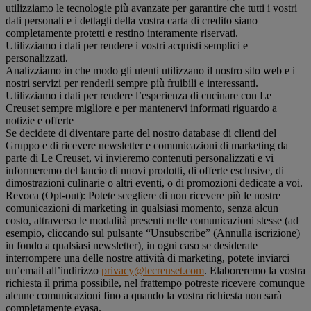
utilizziamo le tecnologie più avanzate per garantire che tutti i vostri
dati personali e i dettagli della vostra carta di credito siano
completamente protetti e restino interamente riservati.
Utilizziamo i dati per rendere i vostri acquisti semplici e
personalizzati.
Analizziamo in che modo gli utenti utilizzano il nostro sito web e i
nostri servizi per renderli sempre più fruibili e interessanti.
Utilizziamo i dati per rendere l’esperienza di cucinare con Le
Creuset sempre migliore e per mantenervi informati riguardo a
notizie e offerte
Se decidete di diventare parte del nostro database di clienti del
Gruppo e di ricevere newsletter e comunicazioni di marketing da
parte di Le Creuset, vi invieremo contenuti personalizzati e vi
informeremo del lancio di nuovi prodotti, di offerte esclusive, di
dimostrazioni culinarie o altri eventi, o di promozioni dedicate a voi.
Revoca (Opt-out): Potete scegliere di non ricevere più le nostre
comunicazioni di marketing in qualsiasi momento, senza alcun
costo, attraverso le modalità presenti nelle comunicazioni stesse (ad
esempio, cliccando sul pulsante “Unsubscribe” (Annulla iscrizione)
in fondo a qualsiasi newsletter), in ogni caso se desiderate
interrompere una delle nostre attività di marketing, potete inviarci
un’email all’indirizzo
privacy@lecreuset.com
. Elaboreremo la vostra
richiesta il prima possibile, nel frattempo potreste ricevere comunque
alcune comunicazioni fino a quando la vostra richiesta non sarà
completamente evasa.