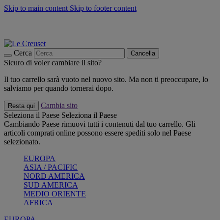
Skip to main content
Skip to footer content
📣 SALDI fino al -40%:
COMPRA
Grigliate, picnic, crea la tua estate con Le Creuset
COMPRA
Paga in 3 rate con Scalapay
Cerca
Cancella
Sicuro di voler cambiare il sito?
Il tuo carrello sarà vuoto nel nuovo sito. Ma non ti preoccupare, lo
salviamo per quando tornerai dopo.
Cambia sito
Resta qui
Seleziona il Paese
Seleziona il Paese
Cambiando Paese rimuovi tutti i contenuti dal tuo carrello. Gli
articoli comprati online possono essere spediti solo nel Paese
selezionato.
EUROPA
ASIA / PACIFIC
NORD AMERICA
SUD AMERICA
MEDIO ORIENTE
AFRICA
EUROPA