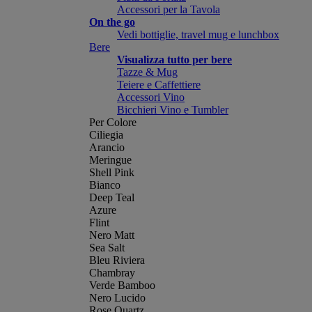
Accessori per la Tavola
On the go
Vedi bottiglie, travel mug e lunchbox
Bere
Visualizza tutto per bere
Tazze & Mug
Teiere e Caffettiere
Accessori Vino
Bicchieri Vino e Tumbler
Per Colore
Ciliegia
Arancio
Meringue
Shell Pink
Bianco
Deep Teal
Azure
Flint
Nero Matt
Sea Salt
Bleu Riviera
Chambray
Verde Bamboo
Nero Lucido
Rose Quartz