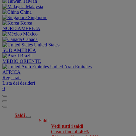
Taiwan
Malaysia
China
Singapore
Korea
NORD AMERICA
México
Canada
United States
SUD AMERICA
Brazil
MEDIO ORIENTE
United Arab Emirates
AFRICA
Registrati
Lista dei desideri
0
Saldi
Saldi
Vedi tutti i saldi
Cream fino al -40%