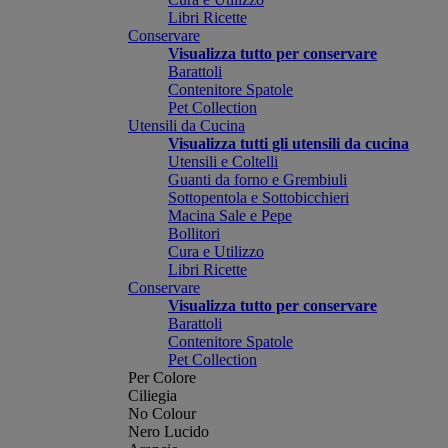
Libri Ricette
Conservare
Visualizza tutto per conservare
Barattoli
Contenitore Spatole
Pet Collection
Utensili da Cucina
Visualizza tutti gli utensili da cucina
Utensili e Coltelli
Guanti da forno e Grembiuli
Sottopentola e Sottobicchieri
Macina Sale e Pepe
Bollitori
Cura e Utilizzo
Libri Ricette
Conservare
Visualizza tutto per conservare
Barattoli
Contenitore Spatole
Pet Collection
Per Colore
Ciliegia
No Colour
Nero Lucido