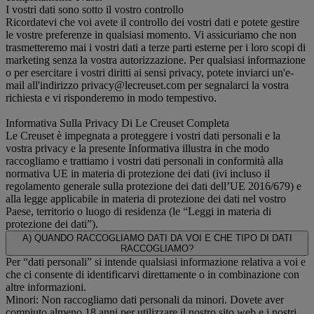
I vostri dati sono sotto il vostro controllo
Ricordatevi che voi avete il controllo dei vostri dati e potete gestire
le vostre preferenze in qualsiasi momento. Vi assicuriamo che non
trasmetteremo mai i vostri dati a terze parti esterne per i loro scopi di
marketing senza la vostra autorizzazione. Per qualsiasi informazione
o per esercitare i vostri diritti ai sensi privacy, potete inviarci un'e-
mail all'indirizzo privacy@lecreuset.com per segnalarci la vostra
richiesta e vi risponderemo in modo tempestivo.
Informativa Sulla Privacy Di Le Creuset Completa
Le Creuset è impegnata a proteggere i vostri dati personali e la
vostra privacy e la presente Informativa illustra in che modo
raccogliamo e trattiamo i vostri dati personali in conformità alla
normativa UE in materia di protezione dei dati (ivi incluso il
regolamento generale sulla protezione dei dati dell’UE 2016/679) e
alla legge applicabile in materia di protezione dei dati nel vostro
Paese, territorio o luogo di residenza (le “Leggi in materia di
protezione dei dati”).
A) QUANDO RACCOGLIAMO DATI DA VOI E CHE TIPO DI DATI
RACCOGLIAMO?
Per “dati personali” si intende qualsiasi informazione relativa a voi e
che ci consente di identificarvi direttamente o in combinazione con
altre informazioni.
Minori: Non raccogliamo dati personali da minori. Dovete aver
compiuto almeno 18 anni per utilizzare il nostro sito web e i nostri