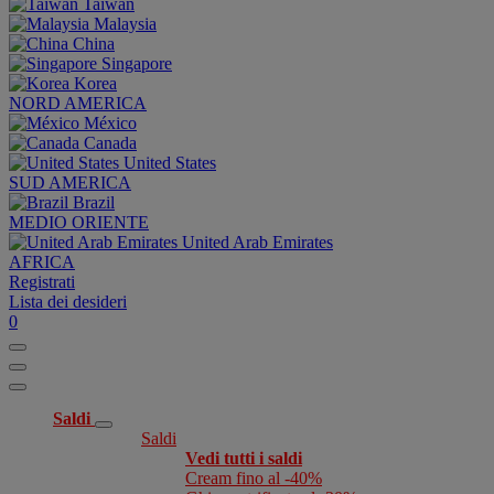
Taiwan
Malaysia
China
Singapore
Korea
NORD AMERICA
México
Canada
United States
SUD AMERICA
Brazil
MEDIO ORIENTE
United Arab Emirates
AFRICA
Registrati
Lista dei desideri
0
Saldi
Saldi
Vedi tutti i saldi
Cream fino al -40%