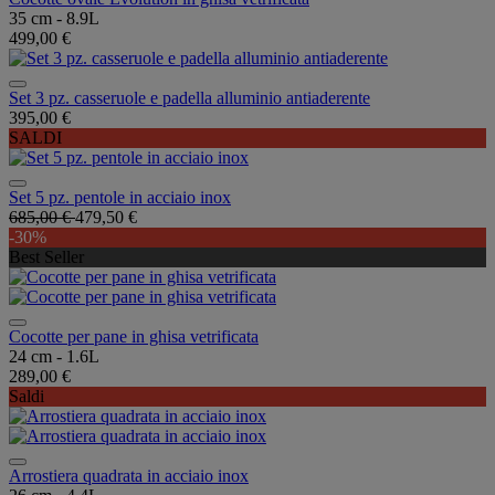
35 cm - 8.9L
499,00 €
Set 3 pz. casseruole e padella alluminio antiaderente
395,00 €
SALDI
Set 5 pz. pentole in acciaio inox
685,00 €
479,50 €
-30%
Best Seller
Cocotte per pane in ghisa vetrificata
24 cm - 1.6L
289,00 €
Saldi
Arrostiera quadrata in acciaio inox