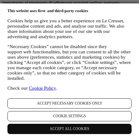
importante al momento di effettuare acquisti online, pertanto
utilizziamo le tecnologie più avanzate per garantire che tutti i vostri
This website uses first- and third-party cookies
dati personali e i dettagli della vostra carta di credito siano
completamente protetti e restino interamente riservati.
Cookies help us give you a better experience on Le Creuset,
Utilizziamo i dati per rendere i vostri acquisti semplici e
personalise content and ads, and analyse our traffic. We also
personalizzati.
share information about your use of our site with our
Analizziamo in che modo gli utenti utilizzano il nostro sito web e i
advertising and analytics partners.
nostri servizi per renderli sempre più fruibili e interessanti.
“Necessary Cookies” cannot be disabled since they
Utilizziamo i dati per rendere l’esperienza di cucinare con Le
support web functionalities, but you can consent to all the other
Creuset sempre migliore e per mantenervi informati riguardo a
uses above (preferences, statistics and marketing cookies) by
notizie e offerte
clicking “Accept all cookies”, or click “Cookie settings”, where
Se decidete di diventare parte del nostro database di clienti del
you manage each cookie category, or “Accept necessary
Gruppo e di ricevere newsletter e comunicazioni di marketing da
cookies only”, so that no other category of cookies will be
parte di Le Creuset, vi invieremo contenuti personalizzati e vi
installed.
informeremo del lancio di nuovi prodotti, di offerte esclusive, di
dimostrazioni culinarie o altri eventi, o di promozioni dedicate a voi.
Check our
Cookie Policy
.
Revoca (Opt-out): Potete scegliere di non ricevere più le nostre
comunicazioni di marketing in qualsiasi momento, senza alcun
costo, attraverso le modalità presenti nelle comunicazioni stesse (ad
ACCEPT NECESSARY COOKIES ONLY
esempio, cliccando sul pulsante “Unsubscribe” (Annulla iscrizione)
in fondo a qualsiasi newsletter), in ogni caso se desiderate
COOKIE SETTINGS
interrompere una delle nostre attività di marketing, potete inviarci
un’email all’indirizzo
privacy@lecreuset.com
. Elaboreremo la vostra
ACCEPT ALL COOKIES
richiesta il prima possibile, nel frattempo potreste ricevere comunque
alcune comunicazioni fino a quando la vostra richiesta non sarà