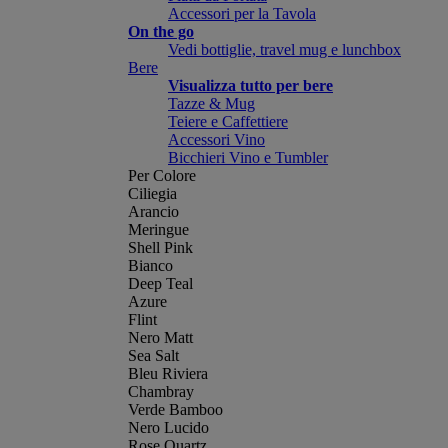
Accessori per la Tavola
On the go
Vedi bottiglie, travel mug e lunchbox
Bere
Visualizza tutto per bere
Tazze & Mug
Teiere e Caffettiere
Accessori Vino
Bicchieri Vino e Tumbler
Per Colore
Ciliegia
Arancio
Meringue
Shell Pink
Bianco
Deep Teal
Azure
Flint
Nero Matt
Sea Salt
Bleu Riviera
Chambray
Verde Bamboo
Nero Lucido
Rose Quartz