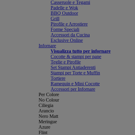
Casseruole e Tegami
Padelle e Wok
BBQ Outdoor
Grill
Pirofile e Arrostiere
Forme Speciali
Accessori da Cucina
Esclusive Online
Infornare
Visualizza tutto per infornare
Cocotte & stampi per pane
Teglie e Pirofile
Set Stampi Antiaderenti
Stampi per Torte e Muffin
Tortiere
Ramequin e Mini Cocotte
Accessori per Infornare
Per Colore
No Colour
Ciliegia
Arancio
Nero Matt
Meringue
Azure
Flint