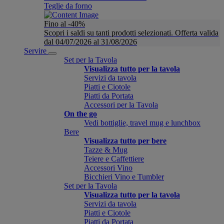
Teglie da forno
Fino al -40%
Scopri i saldi su tanti prodotti selezionati. Offerta valida
dal 04/07/2026 al 31/08/2026
Servire
Set per la Tavola
Visualizza tutto per la tavola
Servizi da tavola
Piatti e Ciotole
Piatti da Portata
Accessori per la Tavola
On the go
Vedi bottiglie, travel mug e lunchbox
Bere
Visualizza tutto per bere
Tazze & Mug
Teiere e Caffettiere
Accessori Vino
Bicchieri Vino e Tumbler
Set per la Tavola
Visualizza tutto per la tavola
Servizi da tavola
Piatti e Ciotole
Piatti da Portata