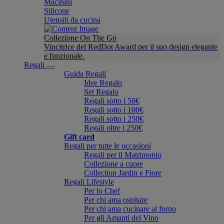
Macinini
Silicone
Utensili da cucina
Collezione On The Go
Vincitrice del RedDot Award per il suo design elegante
e funzionale.
Regali
Guida Regali
Idee Regalo
Set Regalo
Regali sotto i 50€
Regali sotto i 100€
Regali sotto i 250€
Regali oltre i 250€
Gift card
Regali per tutte le occasioni
Regali per il Matrimonio
Collezione a cuore
Collection Jardin e Fiore
Regali Lifestyle
Per lo Chef
Per chi ama ospitare
Per chi ama cucinare al forno
Per gli Amanti del Vino