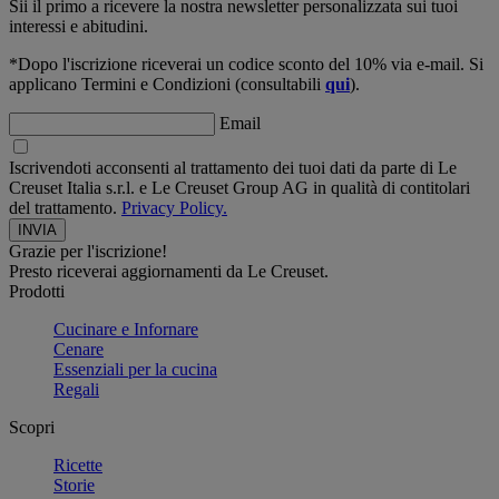
Sii il primo a ricevere la nostra newsletter personalizzata sui tuoi
interessi e abitudini.
*Dopo l'iscrizione riceverai un codice sconto del 10% via e-mail. Si
applicano Termini e Condizioni (consultabili
qui
).
Email
Iscrivendoti acconsenti al trattamento dei tuoi dati da parte di Le
Creuset Italia s.r.l. e Le Creuset Group AG in qualità di contitolari
del trattamento.
Privacy Policy.
Grazie per l'iscrizione!
Presto riceverai aggiornamenti da Le Creuset.
Prodotti
Cucinare e Infornare
Cenare
Essenziali per la cucina
Regali
Scopri
Ricette
Storie