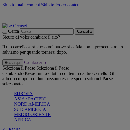
Skip to main content
Skip to footer content
📣 SALDI fino al -40%:
COMPRA
Grigliate, picnic, crea la tua estate con Le Creuset
COMPRA
Paga in 3 rate con Scalapay
Cerca
Cancella
Sicuro di voler cambiare il sito?
Il tuo carrello sarà vuoto nel nuovo sito. Ma non ti preoccupare, lo
salviamo per quando tornerai dopo.
Cambia sito
Resta qui
Seleziona il Paese
Seleziona il Paese
Cambiando Paese rimuovi tutti i contenuti dal tuo carrello. Gli
articoli comprati online possono essere spediti solo nel Paese
selezionato.
EUROPA
ASIA / PACIFIC
NORD AMERICA
SUD AMERICA
MEDIO ORIENTE
AFRICA
EUROPA