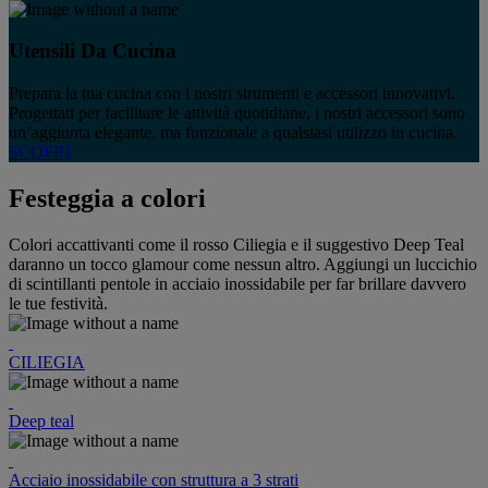
Utensili Da Cucina
Prepara la tua cucina con i nostri strumenti e accessori innovativi.
Progettati per facilitare le attività quotidiane, i nostri accessori sono
un’aggiunta elegante, ma funzionale a qualsiasi utilizzo in cucina.
SCOPRI
Festeggia a colori
Colori accattivanti come il rosso Ciliegia e il suggestivo Deep Teal
daranno un tocco glamour come nessun altro. Aggiungi un luccichio
di scintillanti pentole in acciaio inossidabile per far brillare davvero
le tue festività.
CILIEGIA
Deep teal
Acciaio inossidabile con struttura a 3 strati