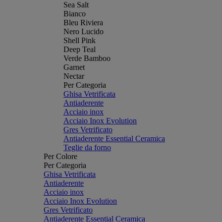
Sea Salt
Bianco
Bleu Riviera
Nero Lucido
Shell Pink
Deep Teal
Verde Bamboo
Garnet
Nectar
Per Categoria
Ghisa Vetrificata
Antiaderente
Acciaio inox
Acciaio Inox Evolution
Gres Vetrificato
Antiaderente Essential Ceramica
Teglie da forno
Per Colore
Per Categoria
Ghisa Vetrificata
Antiaderente
Acciaio inox
Acciaio Inox Evolution
Gres Vetrificato
Antiaderente Essential Ceramica