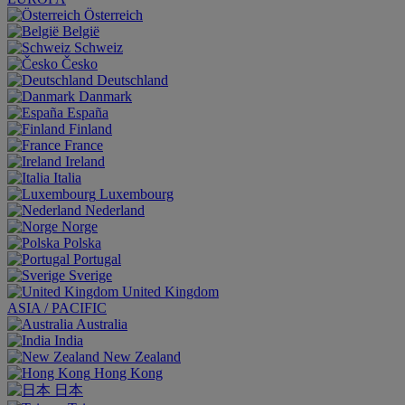
Österreich
België
Schweiz
Česko
Deutschland
Danmark
España
Finland
France
Ireland
Italia
Luxembourg
Nederland
Norge
Polska
Portugal
Sverige
United Kingdom
ASIA / PACIFIC
Australia
India
New Zealand
Hong Kong
日本