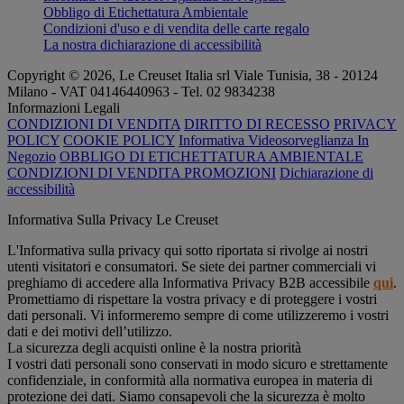
Obbligo di Etichettatura Ambientale
Condizioni d'uso e di vendita delle carte regalo
La nostra dichiarazione di accessibilità
Copyright © 2026, Le Creuset Italia srl ​​Viale Tunisia, 38 - 20124
Milano - VAT 04146440963 - Tel. 02 9834238
Informazioni Legali
CONDIZIONI DI VENDITA
DIRITTO DI RECESSO
PRIVACY
POLICY
COOKIE POLICY
Informativa Videosorveglianza In
Negozio
OBBLIGO DI ETICHETTATURA AMBIENTALE
CONDIZIONI DI VENDITA PROMOZIONI
Dichiarazione di
accessibilità
Informativa Sulla Privacy Le Creuset
L'Informativa sulla privacy qui sotto riportata si rivolge ai nostri
utenti visitatori e consumatori. Se siete dei partner commerciali vi
preghiamo di accedere alla Informativa Privacy B2B accessibile
qui
.
Promettiamo di rispettare la vostra privacy e di proteggere i vostri
dati personali. Vi informeremo sempre di come utilizzeremo i vostri
dati e dei motivi dell’utilizzo.
La sicurezza degli acquisti online è la nostra priorità
I vostri dati personali sono conservati in modo sicuro e strettamente
confidenziale, in conformità alla normativa europea in materia di
protezione dei dati. Siamo consapevoli che la sicurezza è molto