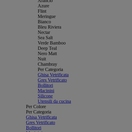
Arancio
Azure
Flint
Meringue
Bianco
Bleu Riviera
Nectar
Sea Salt
Verde Bamboo
Deep Teal
Nero Matt
Nuit
Chambray
Per Categoria
Ghisa Vetrificata
Gres Vetrificato
Bollitori
Macinini
Silicone
Utensili da cucina
Per Colore
Per Categoria
Ghisa Vetrificata
Gres Vetrificato
Bollitori