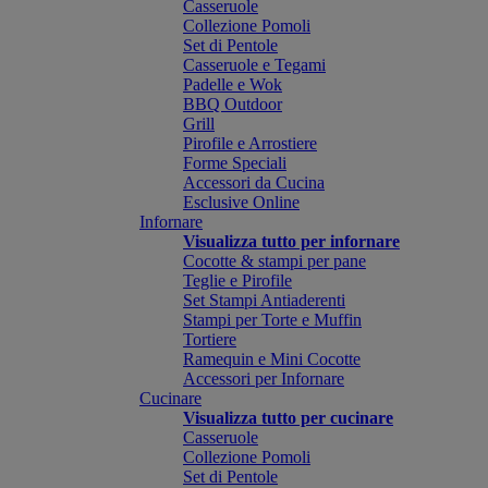
Casseruole
Collezione Pomoli
Set di Pentole
Casseruole e Tegami
Padelle e Wok
BBQ Outdoor
Grill
Pirofile e Arrostiere
Forme Speciali
Accessori da Cucina
Esclusive Online
Infornare
Visualizza tutto per infornare
Cocotte & stampi per pane
Teglie e Pirofile
Set Stampi Antiaderenti
Stampi per Torte e Muffin
Tortiere
Ramequin e Mini Cocotte
Accessori per Infornare
Cucinare
Visualizza tutto per cucinare
Casseruole
Collezione Pomoli
Set di Pentole