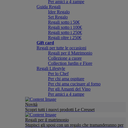
Per amici a 4 zampe
Guida Regali
Idee Regalo
Set Regalo
Regali sotto i 50€
Regali sotto i 100€
Regali sotto i 250€
Regali oltre i 250€
Gift card
Regali per tutte le occasioni
Regali per il Matrimonio
Collezione a cuore
Collection Jardin e Fiore
Regali Lifestyle
Per lo Chef
Per chi ama ospitare
Per chi ama cucinare al forno
Per gli Amanti del Vino
Per amici a 4 zampe
Novità
Scopri tutti i nuovi prodotti Le Creuset
Regali per il matrimonio
Stupisci gli sposi con un regalo che tramanderanno per