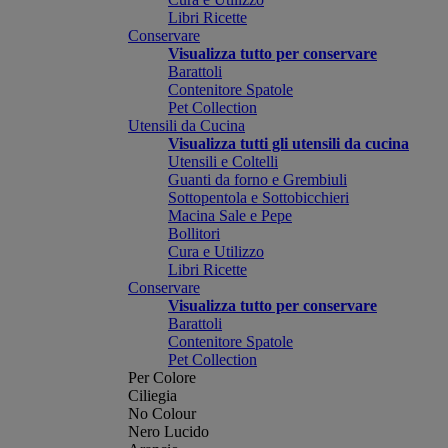
Libri Ricette
Conservare
Visualizza tutto per conservare
Barattoli
Contenitore Spatole
Pet Collection
Utensili da Cucina
Visualizza tutti gli utensili da cucina
Utensili e Coltelli
Guanti da forno e Grembiuli
Sottopentola e Sottobicchieri
Macina Sale e Pepe
Bollitori
Cura e Utilizzo
Libri Ricette
Conservare
Visualizza tutto per conservare
Barattoli
Contenitore Spatole
Pet Collection
Per Colore
Ciliegia
No Colour
Nero Lucido