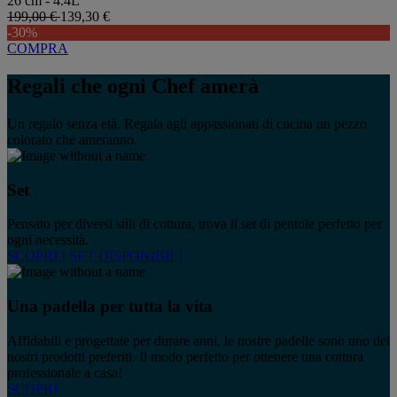
26 cm - 4.4L
199,00 €
139,30 €
-30%
COMPRA
Regali che ogni Chef amerà
Un regalo senza età. Regala agli appassionati di cucina un pezzo
colorato che ameranno.
Set
Pensato per diversi stili di cottura, trova il set di pentole perfetto per
ogni necessità.
SCOPRI I SET DISPONIBILI
Una padella per tutta la vita
Affidabili e progettate per durare anni, le nostre padelle sono uno dei
nostri prodotti preferiti. Il modo perfetto per ottenere una cottura
professionale a casa!
SCOPRI