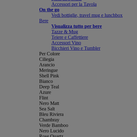
Accessori per la Tavola
On the go
Vedi bottiglie, travel mug e lunchbox
Bere
Visualizza tutto per bere
Tazze & Mug
Teiere e Caffettiere
Accessori Vino
Bicchieri Vino e Tumbler
Per Colore
Ciliegia
Arancio
Meringue
Shell Pink
Bianco
Deep Teal
Azure
Flint
Nero Matt
Sea Salt
Bleu Riviera
Chambray
Verde Bamboo
Nero Lucido
Rose Quartz