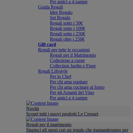
Per amici a 4 zampe
Guida Regali
Idee Regalo
Set Regalo
Regali sotto i 50€
Regali sotto i 100€
Regali sotto i 250€
Regali oltre i 250€
Gift card
Regali per tutte le occasioni
Regali per il Matrimonio
Collezione a cuore
Collection Jardin e Fiore
Regali Lifestyle
Per lo Chef
Per chi ama ospitare
Per chi ama cucinare al forno
Per gli Amanti del Vino
Per amici a 4 zampe
Novità
Scopri tutti i nuovi prodotti Le Creuset
Regali per il matrimonio
Stupisci gli sposi con un regalo che tramanderanno per