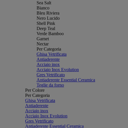
Sea Salt
Bianco
Bleu Riviera
Nero Lucido
Shell Pink
Deep Teal
Verde Bamboo
Garnet
Nectar
Per Categoria
Ghisa Vetrificata
Antiaderente
Acciaio inox
Acciaio Inox Evolution
Gres Vetrificato
Antiaderente Essential Ceramica
Teglie da forno
Per Colore
Per Categoria
Ghisa Vetrificata
Antiaderente
Acciaio inox
Acciaio Inox Evolution
Gres Vetrificato
Antiaderente Essential Ceramica