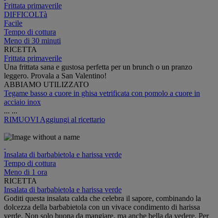
Frittata primaverile
DIFFICOLTà
Facile
Tempo di cottura
Meno di 30 minuti
RICETTA
Frittata primaverile
Una frittata sana e gustosa perfetta per un brunch o un pranzo
leggero. Provala a San Valentino!
ABBIAMO UTILIZZATO
Tegame basso a cuore in ghisa vetrificata con pomolo a cuore in
acciaio inox
...
...
RIMUOVI
Aggiungi al ricettario
Insalata di barbabietola e harissa verde
Tempo di cottura
Meno di 1 ora
RICETTA
Insalata di barbabietola e harissa verde
Goditi questa insalata calda che celebra il sapore, combinando la
dolcezza della barbabietola con un vivace condimento di harissa
verde. Non solo buona da mangiare, ma anche bella da vedere. Per