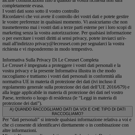
alcune comunicazioni fino a quando la vostra richiesta non sarà
completamente evasa.
I vostri dati sono sotto il vostro controllo
Ricordatevi che voi avete il controllo dei vostri dati e potete gestire
le vostre preferenze in qualsiasi momento. Vi assicuriamo che non
trasmetteremo mai i vostri dati a terze parti esterne per i loro scopi di
marketing senza la vostra autorizzazione. Per qualsiasi informazione
o per esercitare i vostri diritti ai sensi privacy, potete inviarci un'e-
mail all'indirizzo privacy@lecreuset.com per segnalarci la vostra
richiesta e vi risponderemo in modo tempestivo.
Informativa Sulla Privacy Di Le Creuset Completa
Le Creuset è impegnata a proteggere i vostri dati personali e la
vostra privacy e la presente Informativa illustra in che modo
raccogliamo e trattiamo i vostri dati personali in conformità alla
normativa UE in materia di protezione dei dati (ivi incluso il
regolamento generale sulla protezione dei dati dell’UE 2016/679) e
alla legge applicabile in materia di protezione dei dati nel vostro
Paese, territorio o luogo di residenza (le “Leggi in materia di
protezione dei dati”).
A) QUANDO RACCOGLIAMO DATI DA VOI E CHE TIPO DI DATI
RACCOGLIAMO?
Per “dati personali” si intende qualsiasi informazione relativa a voi e
che ci consente di identificarvi direttamente o in combinazione con
altre informazioni.