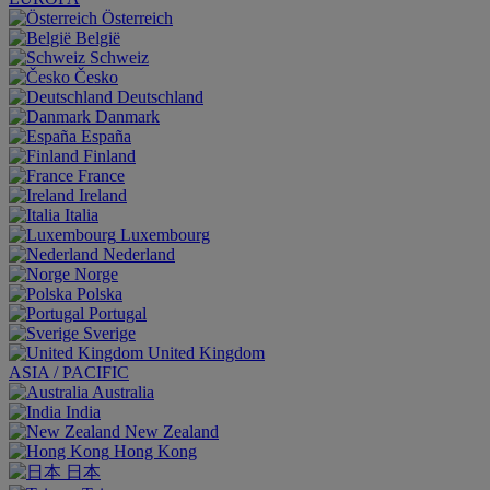
Österreich
België
Schweiz
Česko
Deutschland
Danmark
España
Finland
France
Ireland
Italia
Luxembourg
Nederland
Norge
Polska
Portugal
Sverige
United Kingdom
ASIA / PACIFIC
Australia
India
New Zealand
Hong Kong
日本