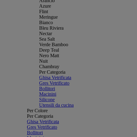
Arancio
Azure
Flint
Meringue
Bianco
Bleu Riviera
Nectar
Sea Salt
Verde Bamboo
Deep Teal
Nero Matt
Nuit
Chambray
Per Categoria
Ghisa Vetrificata
Gres Vetrificato
Bollitori
Macinini
Silicone
Utensili da cucina
Per Colore
Per Categoria
Ghisa Vetrificata
Gres Vetrificato
Bollitori