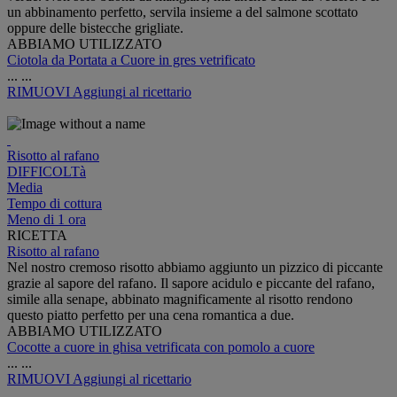
un abbinamento perfetto, servila insieme a del salmone scottato
oppure delle bistecche grigliate.
ABBIAMO UTILIZZATO
Ciotola da Portata a Cuore in gres vetrificato
...
...
RIMUOVI
Aggiungi al ricettario
Risotto al rafano
DIFFICOLTà
Media
Tempo di cottura
Meno di 1 ora
RICETTA
Risotto al rafano
Nel nostro cremoso risotto abbiamo aggiunto un pizzico di piccante
grazie al sapore del rafano. Il sapore acidulo e piccante del rafano,
simile alla senape, abbinato magnificamente al risotto rendono
questo piatto perfetto per una cena romantica a due.
ABBIAMO UTILIZZATO
Cocotte a cuore in ghisa vetrificata con pomolo a cuore
...
...
RIMUOVI
Aggiungi al ricettario