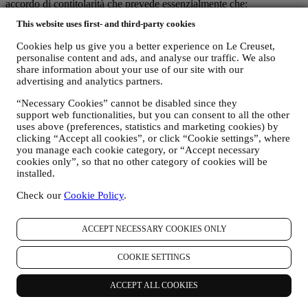
accordo di contitolarità che prevede essenzialmente che:
(a) Le Creuset Group AG sia responsabile della strategia generale
This website uses first- and third-party cookies
relativa al marketing e all’esperienza personalizzata del
consumatore;
Cookies help us give you a better experience on Le Creuset,
(b) le entità locali di Le Creuset beneficino e implementino tale
personalise content and ads, and analyse our traffic. We also
strategia, sviluppando anche in modo indipendente comunicazioni
share information about your use of our site with our
ed iniziative di marketing a livello locale (all'interno di un
advertising and analytics partners.
determinato Paese);
(c) entrambi i contitolari siano tenuti a gestire le richieste relative ai
“Necessary Cookies” cannot be disabled since they
support web functionalities, but you can consent to all the other
diritti degli interessati in materia di protezione dei dati.
uses above (preferences, statistics and marketing cookies) by
C) PERCHÉ RACCOGLIAMO I VOSTRI DATI?
clicking “Accept all cookies”, or click “Cookie settings”, where
Possiamo trattare i vostri dati per le seguenti finalità:
you manage each cookie category, or “Accept necessary
cookies only”, so that no other category of cookies will be
installed.
i. PER ADEMPIERE A NOSTRI OBBLIGHI LEGALI
Potremmo essere tenuti a trattare alcuni dati che vi riguardano
Check our
Cookie Policy
.
per adempiere a nostri obblighi legali e ad altri obblighi
derivanti da istruzioni ricevute da parte di autorità.
ACCEPT NECESSARY COOKIES ONLY
ii. PER CREARE UN NUOVO ACCOUNT LE CREUSET
Utilizzeremo i vostri dati per creare un account Le Creuset
COOKIE SETTINGS
che vi darà accesso a una serie di vantaggi riservati agli utenti
registrati per usufruire al meglio dei nostri servizi, quali, un
ACCEPT ALL COOKIES
checkout più rapido, la possibilità di salvare più indirizzi di
spedizione, visualizzare e monitorare ordini. Tale attività di