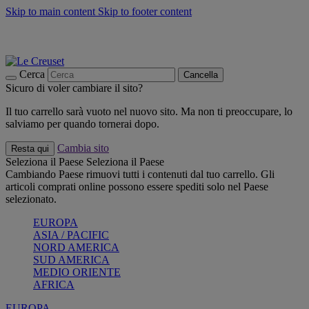
Skip to main content
Skip to footer content
📣 SALDI fino al -40%:
COMPRA
Grigliate, picnic, crea la tua estate con Le Creuset
COMPRA
Paga in 3 rate con Scalapay
Cerca
Cancella
Sicuro di voler cambiare il sito?
Il tuo carrello sarà vuoto nel nuovo sito. Ma non ti preoccupare, lo
salviamo per quando tornerai dopo.
Cambia sito
Resta qui
Seleziona il Paese
Seleziona il Paese
Cambiando Paese rimuovi tutti i contenuti dal tuo carrello. Gli
articoli comprati online possono essere spediti solo nel Paese
selezionato.
EUROPA
ASIA / PACIFIC
NORD AMERICA
SUD AMERICA
MEDIO ORIENTE
AFRICA
EUROPA