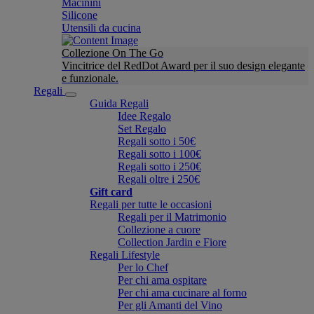
Macinini
Silicone
Utensili da cucina
Collezione On The Go
Vincitrice del RedDot Award per il suo design elegante
e funzionale.
Regali
Guida Regali
Idee Regalo
Set Regalo
Regali sotto i 50€
Regali sotto i 100€
Regali sotto i 250€
Regali oltre i 250€
Gift card
Regali per tutte le occasioni
Regali per il Matrimonio
Collezione a cuore
Collection Jardin e Fiore
Regali Lifestyle
Per lo Chef
Per chi ama ospitare
Per chi ama cucinare al forno
Per gli Amanti del Vino