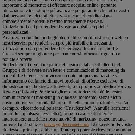
importante al momento di effettuare acquisti online, pertanto
utilizziamo le tecnologie più avanzate per garantire che tutti i vostri
dati personali e i dettagli della vostra carta di credito siano
completamente protetti e restino interamente riservati.
Utilizziamo i dati per rendere i vostri acquisti semplici e
personalizzati.
Analizziamo in che modo gli utenti utilizzano il nostro sito web e i
nostri servizi per renderli sempre più fruibili e interessanti.
Utilizziamo i dati per rendere l’esperienza di cucinare con Le
Creuset sempre migliore e per mantenervi informati riguardo a
notizie e offerte
Se decidete di diventare parte del nostro database di clienti del
Gruppo e di ricevere newsletter e comunicazioni di marketing da
parte di Le Creuset, vi invieremo contenuti personalizzati e vi
informeremo del lancio di nuovi prodotti, di offerte esclusive, di
dimostrazioni culinarie o altri eventi, o di promozioni dedicate a voi.
Revoca (Opt-out): Potete scegliere di non ricevere più le nostre
comunicazioni di marketing in qualsiasi momento, senza alcun
costo, attraverso le modalità presenti nelle comunicazioni stesse (ad
esempio, cliccando sul pulsante “Unsubscribe” (Annulla iscrizione)
in fondo a qualsiasi newsletter), in ogni caso se desiderate
interrompere una delle nostre attività di marketing, potete inviarci
un’email all’indirizzo
privacy@lecreuset.com
. Elaboreremo la vostra
richiesta il prima possibile, nel frattempo potreste ricevere comunque