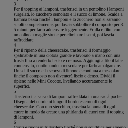
3
Per il topping ai lamponi, trasferisci in un pentolino i lamponi
surgelati, lo zucchero semolato e il succo di limone. Scalda a
fiamma bassa finché i lamponi e lo zucchero non si saranno
sciolti completamente, poi lascia sobbollire il composto per 3-
5 minuti per farlo addensare leggermente. Frulla e filtra con
un colino a maglie strette per eliminare i semi, poi lascia
raffreddare.
4
Per il ripieno della cheesecake, trasferisci il formaggio
spalmabile in una ciotola grande e lavoralo a mano con una
frusta fino a renderlo liscio e cremoso. Aggiungi a filo il latte
condensato, continuando a mescolare per farlo amalgamare.
Unisci il succo e la scorza di limone e continua a mescolare
finché il composto non diventerà liscio e denso. Dividi il
ripieno nelle Mini Cocotte, livellando accuratamente le
superfici.
5
Trasferisci la salsa di lamponi raffreddata in una sac à poche.
Disegna dei cuoricini lungo il bordo esterno di ogni
cheesecake. Con uno stecchino, trascina la punta di ogni
cuore in modo da creare una ghirlanda di cuori con il topping
di lamponi.
6
Copri e riponi in frigorifero finché non si solidifica per almeno