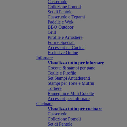
Casseruole
Collezione Pomoli
Set di Pentole
Casseruole e Tegami
Padelle e Wok
BBQ Outdoor
Grill
Pirofile e Arrostiere
Forme Speciali
Accessori da Cucina
Esclusive Online
Infornare
Visualizza tutto per infornare
Cocotte & stampi per pane
Teglie e Pirofile
Set Stampi Antiaderenti
Stampi per Torte e Muffin
Tortiere
Ramequin e Mini Cocotte
Accessori per Infornare
Cucinare
Visualizza tutto per cucinare
Casseruole
Collezione Pomoli
Set di Pentole