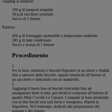
Topping ai lamponi:
100 g di lamponi surgelati
50 g di zucchero semolato
Succo di 1 limone
Ripieno:
450 g di formaggio spalmabile a temperatura ambiente
385 g di latte condensato
Succo e scorza di 1 limone
Procedimento
1
Per la base, trasferisci i biscotti Digestive in un mixer e frullali
fino a ottenere delle briciole, oppure inseriscili all’interno di
un sacchetto e sbriciolali con un mattarello.
2
Aggiungi il burro fuso ai biscotti sbriciolati fino ad
amalgamare bene il tutto, poi dividi il composto all’interno di
quattro Mini Cocotte Le Creuset. Compatta la base premendo
con le dita finché non sarà liscia e omogenea. Riponi in
frigorifero. Nel frattempo, dedicati alla preparazione del
topping e del ripieno.