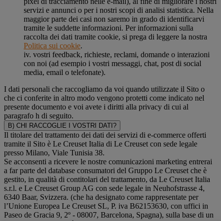
pixel di tracciamento nelle e-mail), al fine di migliorare i nostri
servizi e annunci o per i nostri scopi di analisi statistica. Nella
maggior parte dei casi non saremo in grado di identificarvi
tramite le suddette informazioni. Per informazioni sulla
raccolta dei dati tramite cookie, si prega di leggere la nostra
Politica sui cookie
.
iv. vostri feedback, richieste, reclami, domande o interazioni
con noi (ad esempio i vostri messaggi, chat, post di social
media, email o telefonate).
I dati personali che raccogliamo da voi quando utilizzate il Sito o
che ci conferite in altro modo vengono protetti come indicato nel
presente documento e voi avete i diritti alla privacy di cui al
paragrafo h di seguito.
B) CHI RACCOGLIE I VOSTRI DATI?
Il titolare del trattamento dei dati dei servizi di e-commerce offerti
tramite il Sito è Le Creuset Italia di Le Creuset con sede legale
presso Milano, Viale Tunisia 38.
Se acconsenti a ricevere le nostre comunicazioni marketing entrerai
a far parte del database consumatori del Gruppo Le Creuset che è
gestito, in qualità di contitolari del trattamento, da Le Creuset Italia
s.r.l. e Le Creuset Group AG con sede legale in Neuhofstrasse 4,
6340 Baar, Svizzera. (che ha designato come rappresentate per
l’Unione Europea Le Creuset SL, P. iva B62153630, con uffici in
Paseo de Gracia 9, 2º - 08007, Barcelona, Spagna), sulla base di un