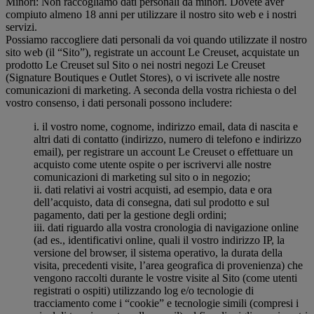
Minori: Non raccogliamo dati personali da minori. Dovete aver
compiuto almeno 18 anni per utilizzare il nostro sito web e i nostri
servizi.
Possiamo raccogliere dati personali da voi quando utilizzate il nostro
sito web (il “Sito”), registrate un account Le Creuset, acquistate un
prodotto Le Creuset sul Sito o nei nostri negozi Le Creuset
(Signature Boutiques e Outlet Stores), o vi iscrivete alle nostre
comunicazioni di marketing. A seconda della vostra richiesta o del
vostro consenso, i dati personali possono includere:
i. il vostro nome, cognome, indirizzo email, data di nascita e
altri dati di contatto (indirizzo, numero di telefono e indirizzo
email), per registrare un account Le Creuset o effettuare un
acquisto come utente ospite o per iscrivervi alle nostre
comunicazioni di marketing sul sito o in negozio;
ii. dati relativi ai vostri acquisti, ad esempio, data e ora
dell’acquisto, data di consegna, dati sul prodotto e sul
pagamento, dati per la gestione degli ordini;
iii. dati riguardo alla vostra cronologia di navigazione online
(ad es., identificativi online, quali il vostro indirizzo IP, la
versione del browser, il sistema operativo, la durata della
visita, precedenti visite, l’area geografica di provenienza) che
vengono raccolti durante le vostre visite al Sito (come utenti
registrati o ospiti) utilizzando log e/o tecnologie di
tracciamento come i “cookie” e tecnologie simili (compresi i