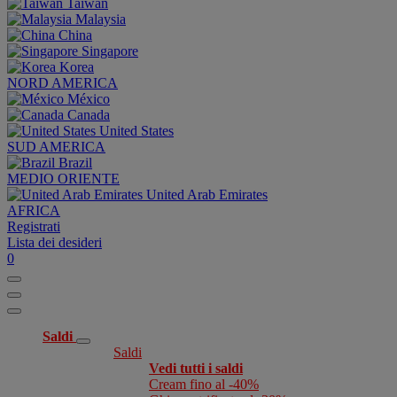
Taiwan
Malaysia
China
Singapore
Korea
NORD AMERICA
México
Canada
United States
SUD AMERICA
Brazil
MEDIO ORIENTE
United Arab Emirates
AFRICA
Registrati
Lista dei desideri
0
Saldi
Saldi
Vedi tutti i saldi
Cream fino al -40%