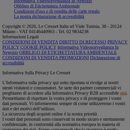
Informativa Videosorveglianza In Negozio
Obbligo di Etichettatura Ambientale
Condizioni d'uso e di vendita delle carte regalo
La nostra dichiarazione di accessibilità
Copyright © 2026, Le Creuset Italia srl ​​Viale Tunisia, 38 - 20124
Milano - VAT 04146440963 - Tel. 02 9834238
Informazioni Legali
CONDIZIONI DI VENDITA
DIRITTO DI RECESSO
PRIVACY
POLICY
COOKIE POLICY
Informativa Videosorveglianza In
Negozio
OBBLIGO DI ETICHETTATURA AMBIENTALE
CONDIZIONI DI VENDITA PROMOZIONI
Dichiarazione di
accessibilità
Informativa Sulla Privacy Le Creuset
L'Informativa sulla privacy qui sotto riportata si rivolge ai nostri
utenti visitatori e consumatori. Se siete dei partner commerciali vi
preghiamo di accedere alla Informativa Privacy B2B accessibile
qui
.
Promettiamo di rispettare la vostra privacy e di proteggere i vostri
dati personali. Vi informeremo sempre di come utilizzeremo i vostri
dati e dei motivi dell’utilizzo.
La sicurezza degli acquisti online è la nostra priorità
I vostri dati personali sono conservati in modo sicuro e strettamente
confidenziale, in conformità alla normativa europea in materia di
protezione dei dati. Siamo consapevoli che la sicurezza è molto