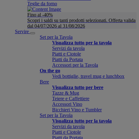
Teglie da forno
Fino al -40%
Scopri i saldi su tanti prodotti selezionati. Offerta valida
dal 04/07/2026 al 31/08/2026
Servire
Set per la Tavola
Visualizza tutto per la tavola
Servizi da tavola
Piatti e Ciotole
Piatti da Portata
Accessori per la Tavola
On the go
Vedi bottiglie, travel mug e lunchbox
Bere
Visualizza tutto per bere
Tazze & Mug
Teiere e Caffettiere
Accessori Vino
Bicchieri Vino e Tumbler
Set per la Tavola
Visualizza tutto per la tavola
Servizi da tavola
Piatti e Ciotole
Piatti da Portata