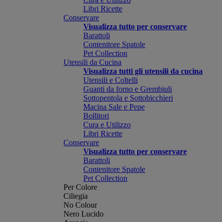
Libri Ricette
Conservare
Visualizza tutto per conservare
Barattoli
Contenitore Spatole
Pet Collection
Utensili da Cucina
Visualizza tutti gli utensili da cucina
Utensili e Coltelli
Guanti da forno e Grembiuli
Sottopentola e Sottobicchieri
Macina Sale e Pepe
Bollitori
Cura e Utilizzo
Libri Ricette
Conservare
Visualizza tutto per conservare
Barattoli
Contenitore Spatole
Pet Collection
Per Colore
Ciliegia
No Colour
Nero Lucido