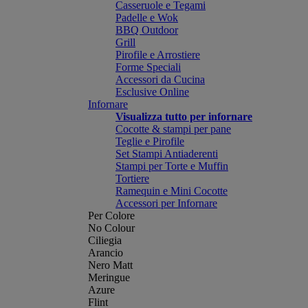
Casseruole e Tegami
Padelle e Wok
BBQ Outdoor
Grill
Pirofile e Arrostiere
Forme Speciali
Accessori da Cucina
Esclusive Online
Infornare
Visualizza tutto per infornare
Cocotte & stampi per pane
Teglie e Pirofile
Set Stampi Antiaderenti
Stampi per Torte e Muffin
Tortiere
Ramequin e Mini Cocotte
Accessori per Infornare
Per Colore
No Colour
Ciliegia
Arancio
Nero Matt
Meringue
Azure
Flint