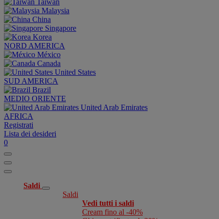
Taiwan
Malaysia
China
Singapore
Korea
NORD AMERICA
México
Canada
United States
SUD AMERICA
Brazil
MEDIO ORIENTE
United Arab Emirates
AFRICA
Registrati
Lista dei desideri
0
Saldi
Saldi
Vedi tutti i saldi
Cream fino al -40%