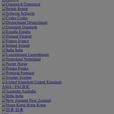
Österreich
België
Schweiz
Česko
Deutschland
Danmark
España
Finland
France
Ireland
Italia
Luxembourg
Nederland
Norge
Polska
Portugal
Sverige
United Kingdom
ASIA / PACIFIC
Australia
India
New Zealand
Hong Kong
日本