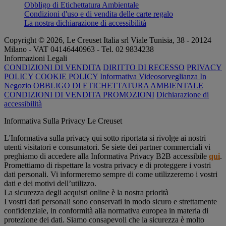
Obbligo di Etichettatura Ambientale
Condizioni d'uso e di vendita delle carte regalo
La nostra dichiarazione di accessibilità
Copyright © 2026, Le Creuset Italia srl ​​Viale Tunisia, 38 - 20124
Milano - VAT 04146440963 - Tel. 02 9834238
Informazioni Legali
CONDIZIONI DI VENDITA
DIRITTO DI RECESSO
PRIVACY
POLICY
COOKIE POLICY
Informativa Videosorveglianza In
Negozio
OBBLIGO DI ETICHETTATURA AMBIENTALE
CONDIZIONI DI VENDITA PROMOZIONI
Dichiarazione di
accessibilità
Informativa Sulla Privacy Le Creuset
L'Informativa sulla privacy qui sotto riportata si rivolge ai nostri
utenti visitatori e consumatori. Se siete dei partner commerciali vi
preghiamo di accedere alla Informativa Privacy B2B accessibile
qui
.
Promettiamo di rispettare la vostra privacy e di proteggere i vostri
dati personali. Vi informeremo sempre di come utilizzeremo i vostri
dati e dei motivi dell’utilizzo.
La sicurezza degli acquisti online è la nostra priorità
I vostri dati personali sono conservati in modo sicuro e strettamente
confidenziale, in conformità alla normativa europea in materia di
protezione dei dati. Siamo consapevoli che la sicurezza è molto