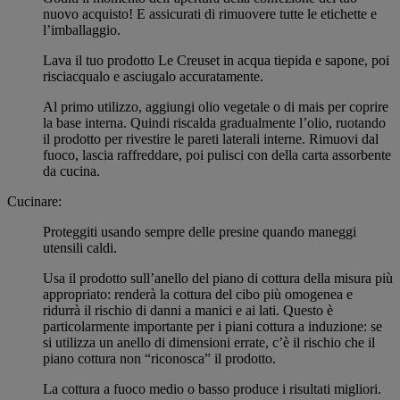
nuovo acquisto! E assicurati di rimuovere tutte le etichette e
l’imballaggio.
Lava il tuo prodotto Le Creuset in acqua tiepida e sapone, poi
risciacqualo e asciugalo accuratamente.
Al primo utilizzo, aggiungi olio vegetale o di mais per coprire
la base interna. Quindi riscalda gradualmente l’olio, ruotando
il prodotto per rivestire le pareti laterali interne. Rimuovi dal
fuoco, lascia raffreddare, poi pulisci con della carta assorbente
da cucina.
Cucinare:
Proteggiti usando sempre delle presine quando maneggi
utensili caldi.
Usa il prodotto sull’anello del piano di cottura della misura più
appropriato: renderà la cottura del cibo più omogenea e
ridurrà il rischio di danni a manici e ai lati. Questo è
particolarmente importante per i piani cottura a induzione: se
si utilizza un anello di dimensioni errate, c’è il rischio che il
piano cottura non “riconosca” il prodotto.
La cottura a fuoco medio o basso produce i risultati migliori.