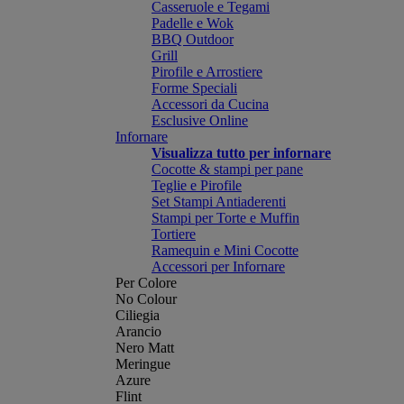
Casseruole e Tegami
Padelle e Wok
BBQ Outdoor
Grill
Pirofile e Arrostiere
Forme Speciali
Accessori da Cucina
Esclusive Online
Infornare
Visualizza tutto per infornare
Cocotte & stampi per pane
Teglie e Pirofile
Set Stampi Antiaderenti
Stampi per Torte e Muffin
Tortiere
Ramequin e Mini Cocotte
Accessori per Infornare
Per Colore
No Colour
Ciliegia
Arancio
Nero Matt
Meringue
Azure
Flint