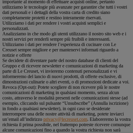
importante al momento di effettuare acquisti online, pertanto
utilizziamo le tecnologie più avanzate per garantire che tutti i vostri
dati personali e i dettagli della vostra carta di credito siano
completamente protetti e restino interamente riservati.
Utilizziamo i dati per rendere i vostri acquisti semplici e
personalizzati.
Analizziamo in che modo gli utenti utilizzano il nostro sito web e i
nostri servizi per renderli sempre più fruibili e interessanti.
Utilizziamo i dati per rendere l’esperienza di cucinare con Le
Creuset sempre migliore e per mantenervi informati riguardo a
notizie e offerte
Se decidete di diventare parte del nostro database di clienti del
Gruppo e di ricevere newsletter e comunicazioni di marketing da
parte di Le Creuset, vi invieremo contenuti personalizzati e vi
informeremo del lancio di nuovi prodotti, di offerte esclusive, di
dimostrazioni culinarie o altri eventi, o di promozioni dedicate a voi.
Revoca (Opt-out): Potete scegliere di non ricevere più le nostre
comunicazioni di marketing in qualsiasi momento, senza alcun
costo, attraverso le modalità presenti nelle comunicazioni stesse (ad
esempio, cliccando sul pulsante “Unsubscribe” (Annulla iscrizione)
in fondo a qualsiasi newsletter), in ogni caso se desiderate
interrompere una delle nostre attività di marketing, potete inviarci
un’email all’indirizzo
privacy@lecreuset.com
. Elaboreremo la vostra
richiesta il prima possibile, nel frattempo potreste ricevere comunque
alcune comunicazioni fino a quando la vostra richiesta non sarà