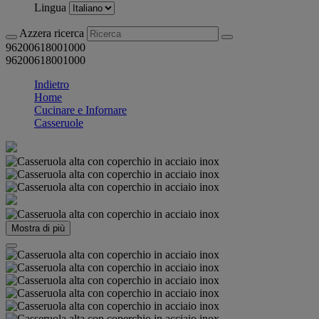
Lingua
Azzera ricerca
96200618001000
96200618001000
Indietro
Home
Cucinare e Infornare
Casseruole
Mostra di più