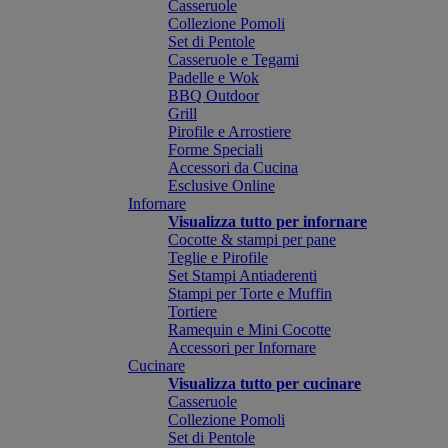
Casseruole
Collezione Pomoli
Set di Pentole
Casseruole e Tegami
Padelle e Wok
BBQ Outdoor
Grill
Pirofile e Arrostiere
Forme Speciali
Accessori da Cucina
Esclusive Online
Infornare
Visualizza tutto per infornare
Cocotte & stampi per pane
Teglie e Pirofile
Set Stampi Antiaderenti
Stampi per Torte e Muffin
Tortiere
Ramequin e Mini Cocotte
Accessori per Infornare
Cucinare
Visualizza tutto per cucinare
Casseruole
Collezione Pomoli
Set di Pentole