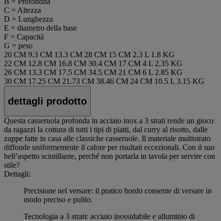
B = Profondità
C = Altezza
D = Lunghezza
E = diametro della base
F = Capacità
G = peso
20 CM
9.3 CM
13.3 CM
28 CM
15 CM
2.3 L
1.8 KG
22 CM
12.8 CM
16.8 CM
30.4 CM
17 CM
4 L
2.35 KG
26 CM
13.3 CM
17.5 CM
34.5 CM
21 CM
6 L
2.85 KG
30 CM
17.25 CM
21.73 CM
38.46 CM
24 CM
10.5 L
3.15 KG
dettagli prodotto
Questa casseruola profonda in acciaio inox a 3 strati rende un gioco
da ragazzi la cottura di tutti i tipi di piatti, dal curry al risotto, dalle
zuppe fatte in casa alle classiche casseruole. Il materiale multistrato
diffonde uniformemente il calore per risultati eccezionali. Con il suo
bell’aspetto scintillante, perché non portarla in tavola per servire con
stile?
Dettagli:
Precisione nel versare: il pratico bordo consente di versare in
modo preciso e pulito.
Tecnologia a 3 strati: acciaio inossidabile e alluminio di