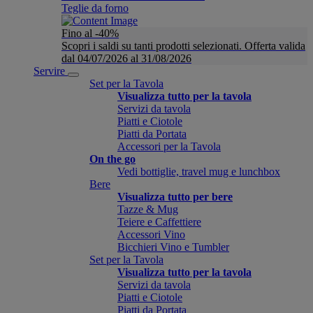
Teglie da forno
Fino al -40%
Scopri i saldi su tanti prodotti selezionati. Offerta valida
dal 04/07/2026 al 31/08/2026
Servire
Set per la Tavola
Visualizza tutto per la tavola
Servizi da tavola
Piatti e Ciotole
Piatti da Portata
Accessori per la Tavola
On the go
Vedi bottiglie, travel mug e lunchbox
Bere
Visualizza tutto per bere
Tazze & Mug
Teiere e Caffettiere
Accessori Vino
Bicchieri Vino e Tumbler
Set per la Tavola
Visualizza tutto per la tavola
Servizi da tavola
Piatti e Ciotole
Piatti da Portata