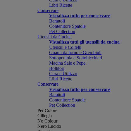
Libri Ricette
Conservare
Visualizza tutto per conservare
Barattoli
Contenitore Spatole
Pet Collection
Utensili da Cucina
Visualizza tutti gli utensili da cucina
Utensili e Coltelli
Guanti da forno e Grembiuli
Sottopentola e Sottobicchieri
Macina Sale e Pepe
Bollitori
Cura e Utilizzo
Libri Ricette
Conservare
Visualizza tutto per conservare
Barattoli
Contenitore Spatole
Pet Collection
Per Colore
Ciliegia
No Colour
Nero Lucido