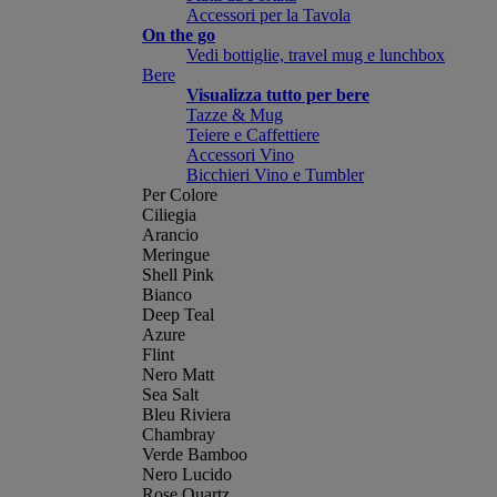
Accessori per la Tavola
On the go
Vedi bottiglie, travel mug e lunchbox
Bere
Visualizza tutto per bere
Tazze & Mug
Teiere e Caffettiere
Accessori Vino
Bicchieri Vino e Tumbler
Per Colore
Ciliegia
Arancio
Meringue
Shell Pink
Bianco
Deep Teal
Azure
Flint
Nero Matt
Sea Salt
Bleu Riviera
Chambray
Verde Bamboo
Nero Lucido
Rose Quartz