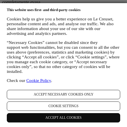
completamente evasa.
I vostri dati sono sotto il vostro controllo
This website uses first- and third-party cookies
Ricordatevi che voi avete il controllo dei vostri dati e potete gestire
le vostre preferenze in qualsiasi momento. Vi assicuriamo che non
Cookies help us give you a better experience on Le Creuset,
trasmetteremo mai i vostri dati a terze parti esterne per i loro scopi di
personalise content and ads, and analyse our traffic. We also
marketing senza la vostra autorizzazione. Per qualsiasi informazione
share information about your use of our site with our
o per esercitare i vostri diritti ai sensi privacy, potete inviarci un'e-
advertising and analytics partners.
mail all'indirizzo privacy@lecreuset.com per segnalarci la vostra
“Necessary Cookies” cannot be disabled since they
richiesta e vi risponderemo in modo tempestivo.
support web functionalities, but you can consent to all the other
uses above (preferences, statistics and marketing cookies) by
Informativa Sulla Privacy Di Le Creuset Completa
clicking “Accept all cookies”, or click “Cookie settings”, where
Le Creuset è impegnata a proteggere i vostri dati personali e la
you manage each cookie category, or “Accept necessary
vostra privacy e la presente Informativa illustra in che modo
cookies only”, so that no other category of cookies will be
raccogliamo e trattiamo i vostri dati personali in conformità alla
installed.
normativa UE in materia di protezione dei dati (ivi incluso il
regolamento generale sulla protezione dei dati dell’UE 2016/679) e
Check our
Cookie Policy
.
alla legge applicabile in materia di protezione dei dati nel vostro
Paese, territorio o luogo di residenza (le “Leggi in materia di
protezione dei dati”).
ACCEPT NECESSARY COOKIES ONLY
A) QUANDO RACCOGLIAMO DATI DA VOI E CHE TIPO DI DATI
RACCOGLIAMO?
COOKIE SETTINGS
Per “dati personali” si intende qualsiasi informazione relativa a voi e
che ci consente di identificarvi direttamente o in combinazione con
ACCEPT ALL COOKIES
altre informazioni.
Minori: Non raccogliamo dati personali da minori. Dovete aver