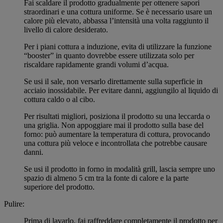
Fai scaldare il prodotto gradualmente per ottenere sapori
straordinari e una cottura uniforme. Se è necessario usare un
calore più elevato, abbassa l’intensità una volta raggiunto il
livello di calore desiderato.
Per i piani cottura a induzione, evita di utilizzare la funzione
“booster” in quanto dovrebbe essere utilizzata solo per
riscaldare rapidamente grandi volumi d’acqua.
Se usi il sale, non versarlo direttamente sulla superficie in
acciaio inossidabile. Per evitare danni, aggiungilo al liquido di
cottura caldo o al cibo.
Per risultati migliori, posiziona il prodotto su una leccarda o
una griglia. Non appoggiare mai il prodotto sulla base del
forno: può aumentare la temperatura di cottura, provocando
una cottura più veloce e incontrollata che potrebbe causare
danni.
Se usi il prodotto in forno in modalità grill, lascia sempre uno
spazio di almeno 5 cm tra la fonte di calore e la parte
superiore del prodotto.
Pulire:
Prima di lavarlo, fai raffreddare completamente il prodotto per