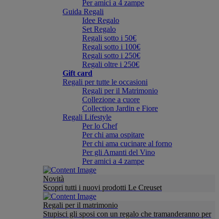
Per amici a 4 zampe
Guida Regali
Idee Regalo
Set Regalo
Regali sotto i 50€
Regali sotto i 100€
Regali sotto i 250€
Regali oltre i 250€
Gift card
Regali per tutte le occasioni
Regali per il Matrimonio
Collezione a cuore
Collection Jardin e Fiore
Regali Lifestyle
Per lo Chef
Per chi ama ospitare
Per chi ama cucinare al forno
Per gli Amanti del Vino
Per amici a 4 zampe
Novità
Scopri tutti i nuovi prodotti Le Creuset
Regali per il matrimonio
Stupisci gli sposi con un regalo che tramanderanno per