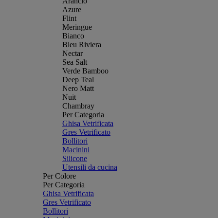
Arancio
Azure
Flint
Meringue
Bianco
Bleu Riviera
Nectar
Sea Salt
Verde Bamboo
Deep Teal
Nero Matt
Nuit
Chambray
Per Categoria
Ghisa Vetrificata
Gres Vetrificato
Bollitori
Macinini
Silicone
Utensili da cucina
Per Colore
Per Categoria
Ghisa Vetrificata
Gres Vetrificato
Bollitori