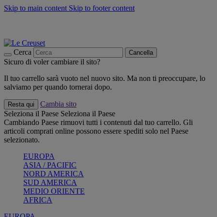
Skip to main content
Skip to footer content
📣 SALDI fino al -40%:
COMPRA
Grigliate, picnic, crea la tua estate con Le Creuset
COMPRA
Paga in 3 rate con Scalapay
Cerca
Cancella
Sicuro di voler cambiare il sito?
Il tuo carrello sarà vuoto nel nuovo sito. Ma non ti preoccupare, lo
salviamo per quando tornerai dopo.
Cambia sito
Resta qui
Seleziona il Paese
Seleziona il Paese
Cambiando Paese rimuovi tutti i contenuti dal tuo carrello. Gli
articoli comprati online possono essere spediti solo nel Paese
selezionato.
EUROPA
ASIA / PACIFIC
NORD AMERICA
SUD AMERICA
MEDIO ORIENTE
AFRICA
EUROPA