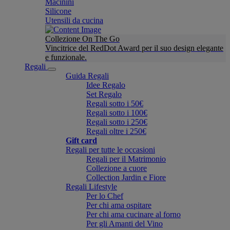
Macinini
Silicone
Utensili da cucina
Collezione On The Go
Vincitrice del RedDot Award per il suo design elegante
e funzionale.
Regali
Guida Regali
Idee Regalo
Set Regalo
Regali sotto i 50€
Regali sotto i 100€
Regali sotto i 250€
Regali oltre i 250€
Gift card
Regali per tutte le occasioni
Regali per il Matrimonio
Collezione a cuore
Collection Jardin e Fiore
Regali Lifestyle
Per lo Chef
Per chi ama ospitare
Per chi ama cucinare al forno
Per gli Amanti del Vino