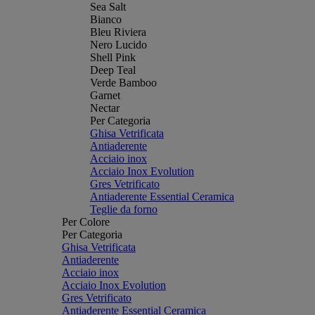
Sea Salt
Bianco
Bleu Riviera
Nero Lucido
Shell Pink
Deep Teal
Verde Bamboo
Garnet
Nectar
Per Categoria
Ghisa Vetrificata
Antiaderente
Acciaio inox
Acciaio Inox Evolution
Gres Vetrificato
Antiaderente Essential Ceramica
Teglie da forno
Per Colore
Per Categoria
Ghisa Vetrificata
Antiaderente
Acciaio inox
Acciaio Inox Evolution
Gres Vetrificato
Antiaderente Essential Ceramica