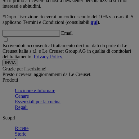
Sii il primo a ricevere la nostra newsletter personalizzata sui tuoi
interessi e abitudini.
*Dopo l'iscrizione riceverai un codice sconto del 10% via e-mail. Si
applicano Termini e Condizioni (consultabili
qui
).
Email
Iscrivendoti acconsenti al trattamento dei tuoi dati da parte di Le
Creuset Italia s.r.l. e Le Creuset Group AG in qualità di contitolari
del trattamento.
Privacy Policy.
Grazie per l'iscrizione!
Presto riceverai aggiornamenti da Le Creuset.
Prodotti
Cucinare e Infornare
Cenare
Essenziali per la cucina
Regali
Scopri
Ricette
Storie