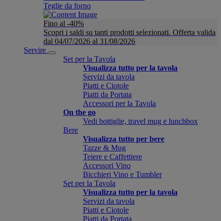
Teglie da forno
Fino al -40%
Scopri i saldi su tanti prodotti selezionati. Offerta valida
dal 04/07/2026 al 31/08/2026
Servire
Set per la Tavola
Visualizza tutto per la tavola
Servizi da tavola
Piatti e Ciotole
Piatti da Portata
Accessori per la Tavola
On the go
Vedi bottiglie, travel mug e lunchbox
Bere
Visualizza tutto per bere
Tazze & Mug
Teiere e Caffettiere
Accessori Vino
Bicchieri Vino e Tumbler
Set per la Tavola
Visualizza tutto per la tavola
Servizi da tavola
Piatti e Ciotole
Piatti da Portata