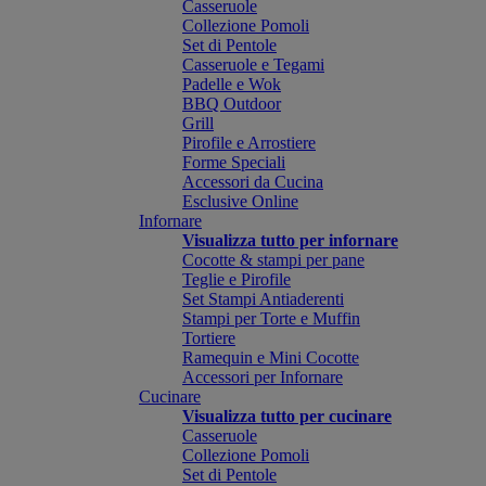
Casseruole
Collezione Pomoli
Set di Pentole
Casseruole e Tegami
Padelle e Wok
BBQ Outdoor
Grill
Pirofile e Arrostiere
Forme Speciali
Accessori da Cucina
Esclusive Online
Infornare
Visualizza tutto per infornare
Cocotte & stampi per pane
Teglie e Pirofile
Set Stampi Antiaderenti
Stampi per Torte e Muffin
Tortiere
Ramequin e Mini Cocotte
Accessori per Infornare
Cucinare
Visualizza tutto per cucinare
Casseruole
Collezione Pomoli
Set di Pentole