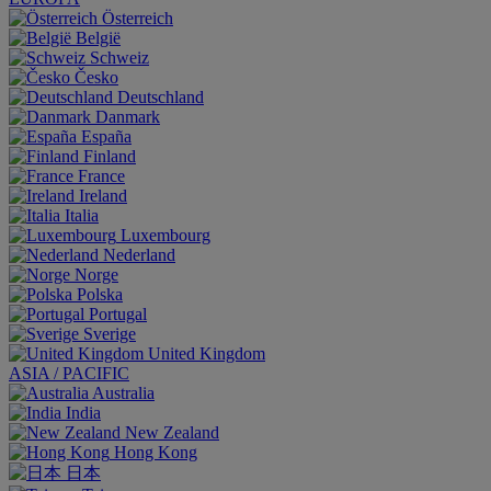
Österreich
België
Schweiz
Česko
Deutschland
Danmark
España
Finland
France
Ireland
Italia
Luxembourg
Nederland
Norge
Polska
Portugal
Sverige
United Kingdom
ASIA / PACIFIC
Australia
India
New Zealand
Hong Kong
日本