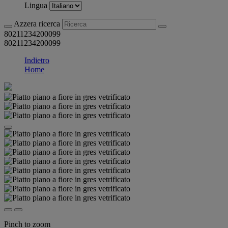
Lingua
Azzera ricerca
80211234200099
80211234200099
Indietro
Home
Pinch to zoom