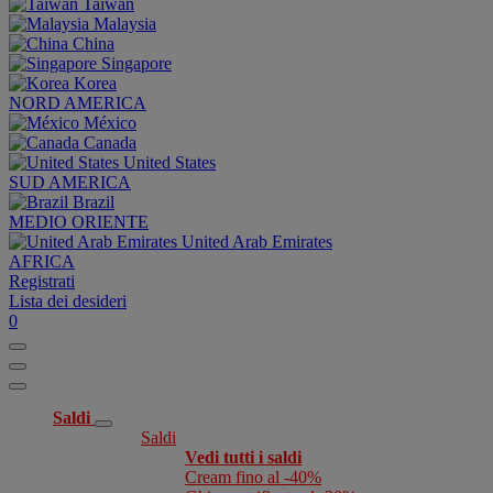
Taiwan
Malaysia
China
Singapore
Korea
NORD AMERICA
México
Canada
United States
SUD AMERICA
Brazil
MEDIO ORIENTE
United Arab Emirates
AFRICA
Registrati
Lista dei desideri
0
Saldi
Saldi
Vedi tutti i saldi
Cream fino al -40%