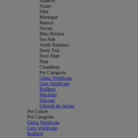
Arancio
Azure
Flint
Meringue
Bianco
Nectar
Bleu Riviera
Sea Salt
Verde Bamboo
Deep Teal
Nero Matt
Nuit
Chambray
Per Categoria
Ghisa Vetrificata
Gres Vetrificato
Bollitori
Macinini
Silicone
Utensili da cucina
Per Colore
Per Categoria
Ghisa Vetrificata
Gres Vetrificato
Bollitori