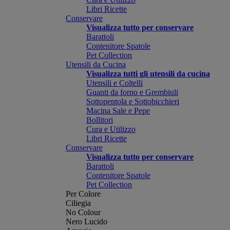
Libri Ricette
Conservare
Visualizza tutto per conservare
Barattoli
Contenitore Spatole
Pet Collection
Utensili da Cucina
Visualizza tutti gli utensili da cucina
Utensili e Coltelli
Guanti da forno e Grembiuli
Sottopentola e Sottobicchieri
Macina Sale e Pepe
Bollitori
Cura e Utilizzo
Libri Ricette
Conservare
Visualizza tutto per conservare
Barattoli
Contenitore Spatole
Pet Collection
Per Colore
Ciliegia
No Colour
Nero Lucido