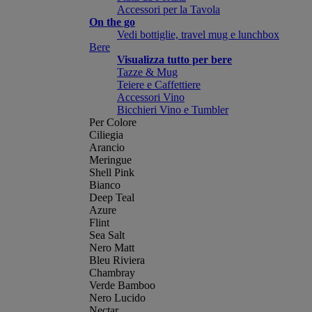
Accessori per la Tavola
On the go
Vedi bottiglie, travel mug e lunchbox
Bere
Visualizza tutto per bere
Tazze & Mug
Teiere e Caffettiere
Accessori Vino
Bicchieri Vino e Tumbler
Per Colore
Ciliegia
Arancio
Meringue
Shell Pink
Bianco
Deep Teal
Azure
Flint
Sea Salt
Nero Matt
Bleu Riviera
Chambray
Verde Bamboo
Nero Lucido
Nectar