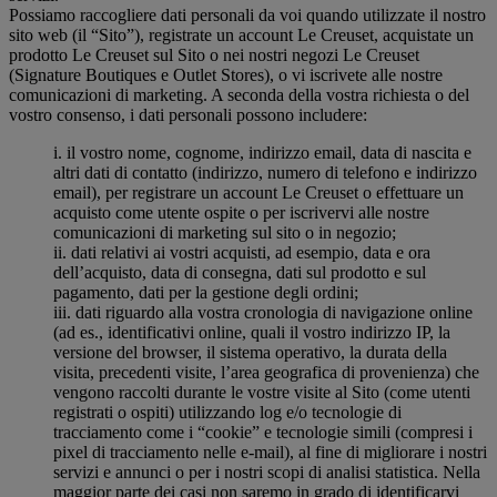
Possiamo raccogliere dati personali da voi quando utilizzate il nostro
sito web (il “Sito”), registrate un account Le Creuset, acquistate un
prodotto Le Creuset sul Sito o nei nostri negozi Le Creuset
(Signature Boutiques e Outlet Stores), o vi iscrivete alle nostre
comunicazioni di marketing. A seconda della vostra richiesta o del
vostro consenso, i dati personali possono includere:
i. il vostro nome, cognome, indirizzo email, data di nascita e
altri dati di contatto (indirizzo, numero di telefono e indirizzo
email), per registrare un account Le Creuset o effettuare un
acquisto come utente ospite o per iscrivervi alle nostre
comunicazioni di marketing sul sito o in negozio;
ii. dati relativi ai vostri acquisti, ad esempio, data e ora
dell’acquisto, data di consegna, dati sul prodotto e sul
pagamento, dati per la gestione degli ordini;
iii. dati riguardo alla vostra cronologia di navigazione online
(ad es., identificativi online, quali il vostro indirizzo IP, la
versione del browser, il sistema operativo, la durata della
visita, precedenti visite, l’area geografica di provenienza) che
vengono raccolti durante le vostre visite al Sito (come utenti
registrati o ospiti) utilizzando log e/o tecnologie di
tracciamento come i “cookie” e tecnologie simili (compresi i
pixel di tracciamento nelle e-mail), al fine di migliorare i nostri
servizi e annunci o per i nostri scopi di analisi statistica. Nella
maggior parte dei casi non saremo in grado di identificarvi