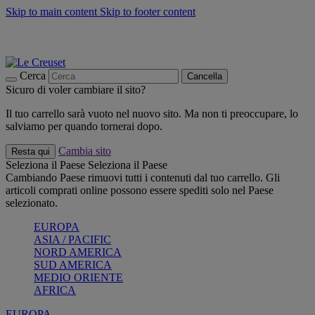
Skip to main content
Skip to footer content
📣 SALDI fino al -40%:
COMPRA
Grigliate, picnic, crea la tua estate con Le Creuset
COMPRA
Paga in 3 rate con Scalapay
Cerca
Cancella
Sicuro di voler cambiare il sito?
Il tuo carrello sarà vuoto nel nuovo sito. Ma non ti preoccupare, lo
salviamo per quando tornerai dopo.
Cambia sito
Resta qui
Seleziona il Paese
Seleziona il Paese
Cambiando Paese rimuovi tutti i contenuti dal tuo carrello. Gli
articoli comprati online possono essere spediti solo nel Paese
selezionato.
EUROPA
ASIA / PACIFIC
NORD AMERICA
SUD AMERICA
MEDIO ORIENTE
AFRICA
EUROPA