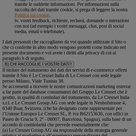
tramite le suddette informazioni. Per informazioni sulla
raccolta dei dati tramite cookie, si prega di leggere la nostra
Politica sui cookie
.
iv. vostri feedback, richieste, reclami, domande o interazioni
con noi (ad esempio i vostri messaggi, chat, post di social
media, email o telefonate).
I dati personali che raccogliamo da voi quando utilizzate il Sito o
che ci conferite in altro modo vengono protetti come indicato nel
presente documento e voi avete i diritti alla privacy di cui al
paragrafo h di seguito.
B) CHI RACCOGLIE I VOSTRI DATI?
Il titolare del trattamento dei dati dei servizi di e-commerce offerti
tramite il Sito è Le Creuset Italia di Le Creuset con sede legale
presso Milano, Viale Tunisia 38.
Se acconsenti a ricevere le nostre comunicazioni marketing entrerai
a far parte del database consumatori del Gruppo Le Creuset che è
gestito, in qualità di contitolari del trattamento, da Le Creuset Italia
s.r.l. e Le Creuset Group AG con sede legale in Neuhofstrasse 4,
6340 Baar, Svizzera. (che ha designato come rappresentate per
l’Unione Europea Le Creuset SL, P. iva B62153630, con uffici in
Paseo de Gracia 9, 2º - 08007, Barcelona, Spagna), sulla base di un
accordo di contitolarità che prevede essenzialmente che:
(a) Le Creuset Group AG sia responsabile della strategia generale
relativa al marketing e all’esperienza personalizzata del