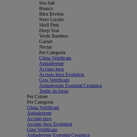
Sea Salt
Bianco
Bleu Riviera
Nero Lucido
Shell Pink
Deep Teal
Verde Bamboo
Garnet
Nectar
Per Categoria
Ghisa Vetrificata
Antiaderente
Acciaio inox
Acciaio Inox Evolution
Gres Vetrificato
Antiaderente Essential Ceramica
Teglie da forno
Per Colore
Per Categoria
Ghisa Vetrificata
Antiaderente
Acciaio inox
Acciaio Inox Evolution
Gres Vetrificato
Antiaderente Essential Ceramica