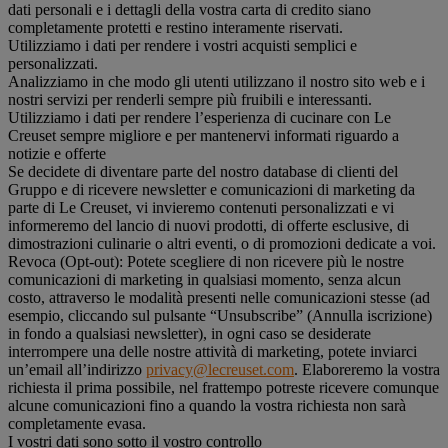
dati personali e i dettagli della vostra carta di credito siano
completamente protetti e restino interamente riservati.
Utilizziamo i dati per rendere i vostri acquisti semplici e
personalizzati.
Analizziamo in che modo gli utenti utilizzano il nostro sito web e i
nostri servizi per renderli sempre più fruibili e interessanti.
Utilizziamo i dati per rendere l’esperienza di cucinare con Le
Creuset sempre migliore e per mantenervi informati riguardo a
notizie e offerte
Se decidete di diventare parte del nostro database di clienti del
Gruppo e di ricevere newsletter e comunicazioni di marketing da
parte di Le Creuset, vi invieremo contenuti personalizzati e vi
informeremo del lancio di nuovi prodotti, di offerte esclusive, di
dimostrazioni culinarie o altri eventi, o di promozioni dedicate a voi.
Revoca (Opt-out): Potete scegliere di non ricevere più le nostre
comunicazioni di marketing in qualsiasi momento, senza alcun
costo, attraverso le modalità presenti nelle comunicazioni stesse (ad
esempio, cliccando sul pulsante “Unsubscribe” (Annulla iscrizione)
in fondo a qualsiasi newsletter), in ogni caso se desiderate
interrompere una delle nostre attività di marketing, potete inviarci
un’email all’indirizzo
privacy@lecreuset.com
. Elaboreremo la vostra
richiesta il prima possibile, nel frattempo potreste ricevere comunque
alcune comunicazioni fino a quando la vostra richiesta non sarà
completamente evasa.
I vostri dati sono sotto il vostro controllo