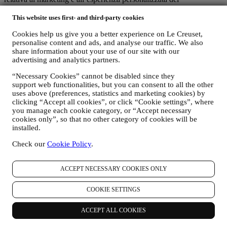
consumatore;
(b) le entità locali di Le Creuset beneficino e implementino tale
This website uses first- and third-party cookies
strategia, sviluppando anche in modo indipendente comunicazioni
Cookies help us give you a better experience on Le Creuset,
ed iniziative di marketing a livello locale (all'interno di un
personalise content and ads, and analyse our traffic. We also
determinato Paese);
share information about your use of our site with our
(c) entrambi i contitolari siano tenuti a gestire le richieste relative ai
advertising and analytics partners.
diritti degli interessati in materia di protezione dei dati.
C) PERCHÉ RACCOGLIAMO I VOSTRI DATI?
“Necessary Cookies” cannot be disabled since they
Possiamo trattare i vostri dati per le seguenti finalità:
support web functionalities, but you can consent to all the other
uses above (preferences, statistics and marketing cookies) by
clicking “Accept all cookies”, or click “Cookie settings”, where
i. PER ADEMPIERE A NOSTRI OBBLIGHI LEGALI
you manage each cookie category, or “Accept necessary
Potremmo essere tenuti a trattare alcuni dati che vi riguardano
cookies only”, so that no other category of cookies will be
per adempiere a nostri obblighi legali e ad altri obblighi
installed.
derivanti da istruzioni ricevute da parte di autorità.
Check our
Cookie Policy
.
ii. PER CREARE UN NUOVO ACCOUNT LE CREUSET
Utilizzeremo i vostri dati per creare un account Le Creuset
ACCEPT NECESSARY COOKIES ONLY
che vi darà accesso a una serie di vantaggi riservati agli utenti
registrati per usufruire al meglio dei nostri servizi, quali, un
COOKIE SETTINGS
checkout più rapido, la possibilità di salvare più indirizzi di
spedizione, visualizzare e monitorare ordini. Tale attività di
trattamento è basata sull’adempimento contrattuale di tali
ACCEPT ALL COOKIES
servizi.