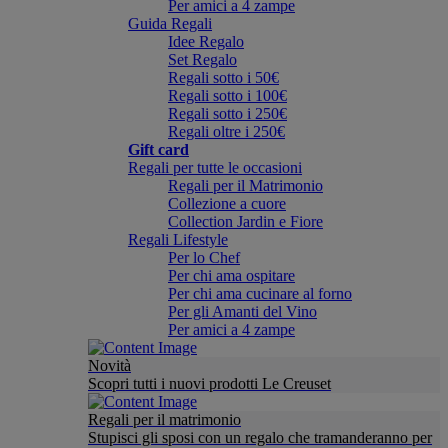
Per amici a 4 zampe
Guida Regali
Idee Regalo
Set Regalo
Regali sotto i 50€
Regali sotto i 100€
Regali sotto i 250€
Regali oltre i 250€
Gift card
Regali per tutte le occasioni
Regali per il Matrimonio
Collezione a cuore
Collection Jardin e Fiore
Regali Lifestyle
Per lo Chef
Per chi ama ospitare
Per chi ama cucinare al forno
Per gli Amanti del Vino
Per amici a 4 zampe
Novità
Scopri tutti i nuovi prodotti Le Creuset
Regali per il matrimonio
Stupisci gli sposi con un regalo che tramanderanno per