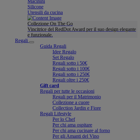
Macinini
Silicone
Utensili da cucina
Collezione On The Go
Vincitrice del RedDot Award per il suo design elegante
e funzionale.
Regali
Guida Regali
Idee Regalo
Set Regalo
Regali sotto i 50€
Regali sotto i 100€
Regali sotto i 250€
Regali oltre i 250€
Gift card
Regali per tutte le occasioni
Regali per il Matrimonio
Collezione a cuore
Collection Jardin e Fiore
Regali Lifestyle
Per lo Chef
Per chi ama ospitare
Per chi ama cucinare al forno
Per gli Amanti del Vino