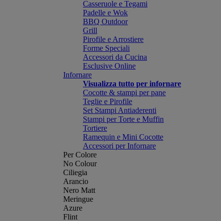
Casseruole e Tegami
Padelle e Wok
BBQ Outdoor
Grill
Pirofile e Arrostiere
Forme Speciali
Accessori da Cucina
Esclusive Online
Infornare
Visualizza tutto per infornare
Cocotte & stampi per pane
Teglie e Pirofile
Set Stampi Antiaderenti
Stampi per Torte e Muffin
Tortiere
Ramequin e Mini Cocotte
Accessori per Infornare
Per Colore
No Colour
Ciliegia
Arancio
Nero Matt
Meringue
Azure
Flint