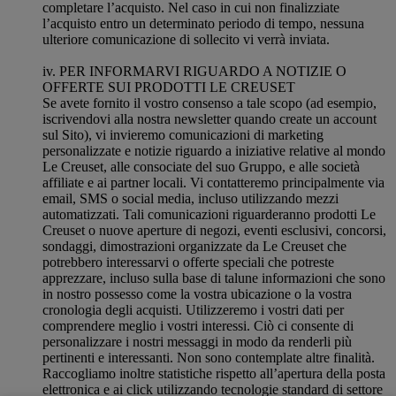
completare l’acquisto. Nel caso in cui non finalizziate
l’acquisto entro un determinato periodo di tempo, nessuna
ulteriore comunicazione di sollecito vi verrà inviata.
iv. PER INFORMARVI RIGUARDO A NOTIZIE O
OFFERTE SUI PRODOTTI LE CREUSET
Se avete fornito il vostro consenso a tale scopo (ad esempio,
iscrivendovi alla nostra newsletter quando create un account
sul Sito), vi invieremo comunicazioni di marketing
personalizzate e notizie riguardo a iniziative relative al mondo
Le Creuset, alle consociate del suo Gruppo, e alle società
affiliate e ai partner locali. Vi contatteremo principalmente via
email, SMS o social media, incluso utilizzando mezzi
automatizzati. Tali comunicazioni riguarderanno prodotti Le
Creuset o nuove aperture di negozi, eventi esclusivi, concorsi,
sondaggi, dimostrazioni organizzate da Le Creuset che
potrebbero interessarvi o offerte speciali che potreste
apprezzare, incluso sulla base di talune informazioni che sono
in nostro possesso come la vostra ubicazione o la vostra
cronologia degli acquisti. Utilizzeremo i vostri dati per
comprendere meglio i vostri interessi. Ciò ci consente di
personalizzare i nostri messaggi in modo da renderli più
pertinenti e interessanti. Non sono contemplate altre finalità.
Raccogliamo inoltre statistiche rispetto all’apertura della posta
elettronica e ai click utilizzando tecnologie standard di settore