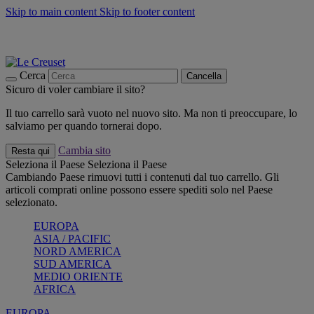
Skip to main content
Skip to footer content
📣 SALDI fino al -40%:
COMPRA
Grigliate, picnic, crea la tua estate con Le Creuset
COMPRA
Paga in 3 rate con Scalapay
Cerca
Cancella
Sicuro di voler cambiare il sito?
Il tuo carrello sarà vuoto nel nuovo sito. Ma non ti preoccupare, lo
salviamo per quando tornerai dopo.
Cambia sito
Resta qui
Seleziona il Paese
Seleziona il Paese
Cambiando Paese rimuovi tutti i contenuti dal tuo carrello. Gli
articoli comprati online possono essere spediti solo nel Paese
selezionato.
EUROPA
ASIA / PACIFIC
NORD AMERICA
SUD AMERICA
MEDIO ORIENTE
AFRICA
EUROPA