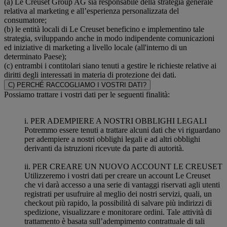
(a) Le Creuset Group AG sia responsabile della strategia generale
relativa al marketing e all’esperienza personalizzata del
consumatore;
(b) le entità locali di Le Creuset beneficino e implementino tale
strategia, sviluppando anche in modo indipendente comunicazioni
ed iniziative di marketing a livello locale (all'interno di un
determinato Paese);
(c) entrambi i contitolari siano tenuti a gestire le richieste relative ai
diritti degli interessati in materia di protezione dei dati.
C) PERCHÉ RACCOGLIAMO I VOSTRI DATI?
Possiamo trattare i vostri dati per le seguenti finalità:
i. PER ADEMPIERE A NOSTRI OBBLIGHI LEGALI
Potremmo essere tenuti a trattare alcuni dati che vi riguardano
per adempiere a nostri obblighi legali e ad altri obblighi
derivanti da istruzioni ricevute da parte di autorità.
ii. PER CREARE UN NUOVO ACCOUNT LE CREUSET
Utilizzeremo i vostri dati per creare un account Le Creuset
che vi darà accesso a una serie di vantaggi riservati agli utenti
registrati per usufruire al meglio dei nostri servizi, quali, un
checkout più rapido, la possibilità di salvare più indirizzi di
spedizione, visualizzare e monitorare ordini. Tale attività di
trattamento è basata sull’adempimento contrattuale di tali