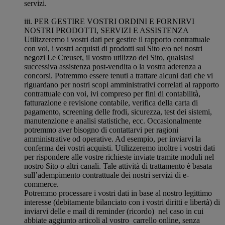
servizi.
iii. PER GESTIRE VOSTRI ORDINI E FORNIRVI
NOSTRI PRODOTTI, SERVIZI E ASSISTENZA
Utilizzeremo i vostri dati per gestire il rapporto contrattuale
con voi, i vostri acquisti di prodotti sul Sito e/o nei nostri
negozi Le Creuset, il vostro utilizzo del Sito, qualsiasi
successiva assistenza post-vendita o la vostra aderenza a
concorsi. Potremmo essere tenuti a trattare alcuni dati che vi
riguardano per nostri scopi amministrativi correlati al rapporto
contrattuale con voi, ivi compreso per fini di contabilità,
fatturazione e revisione contabile, verifica della carta di
pagamento, screening delle frodi, sicurezza, test dei sistemi,
manutenzione e analisi statistiche, ecc. Occasionalmente
potremmo aver bisogno di contattarvi per ragioni
amministrative od operative. Ad esempio, per inviarvi la
conferma dei vostri acquisti. Utilizzeremo inoltre i vostri dati
per rispondere alle vostre richieste inviate tramite moduli nel
nostro Sito o altri canali. Tale attività di trattamento è basata
sull’adempimento contrattuale dei nostri servizi di e-
commerce.
Potremmo processare i vostri dati in base al nostro legittimo
interesse (debitamente bilanciato con i vostri diritti e libertà) di
inviarvi delle e mail di reminder (ricordo) nel caso in cui
abbiate aggiunto articoli al vostro carrello online, senza