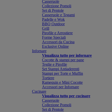
Casseruole
Collezione Pomoli
Set di Pentole
Casseruole e Tegami
Padelle e Wok
BBQ Outdoor
Grill
Pirofile e Arrostiere
Forme Speciali
Accessori da Cucina
Esclusive Online
Infornare
Visualizza tutto per infornare
Cocotte & stampi per pane
Teglie e Pirofile
Set Stampi Antiaderenti
Stampi per Torte e Muffin
Tortiere
Ramequin e Mini Cocotte
Accessori per Infornare
Cucinare
Visualizza tutto per cucinare
Casseruole
Collezione Pomoli
Set di Pentole