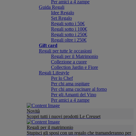
Per amici a 4 zampe
Guida Regali
Idee Regalo
Set Regalo
Regali sotto i 50€
Regali sotto i 100€
Regali sotto i 250€
Regali oltre i 250€
Gift card
Regali per tutte le occasioni
Regali per il Matrimonio
Collezione a cuore
Collection Jardin e Fiore
Regali Lifestyle
Per lo Chef
Per chi ama ospitare
Per chi ama cucinare al forno
Per gli Amanti del Vino
Per amici a 4 zampe
Novità
Scopri tutti i nuovi prodotti Le Creuset
Regali per il matrimonio
Stupisci gli sposi con un regalo che tramanderanno per