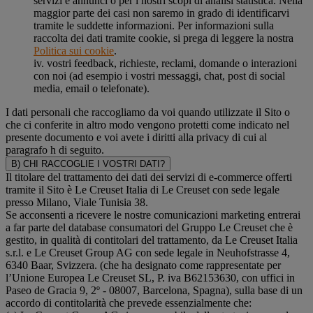
servizi e annunci o per i nostri scopi di analisi statistica. Nella
maggior parte dei casi non saremo in grado di identificarvi
tramite le suddette informazioni. Per informazioni sulla
raccolta dei dati tramite cookie, si prega di leggere la nostra
Politica sui cookie
.
iv. vostri feedback, richieste, reclami, domande o interazioni
con noi (ad esempio i vostri messaggi, chat, post di social
media, email o telefonate).
I dati personali che raccogliamo da voi quando utilizzate il Sito o
che ci conferite in altro modo vengono protetti come indicato nel
presente documento e voi avete i diritti alla privacy di cui al
paragrafo h di seguito.
B) CHI RACCOGLIE I VOSTRI DATI?
Il titolare del trattamento dei dati dei servizi di e-commerce offerti
tramite il Sito è Le Creuset Italia di Le Creuset con sede legale
presso Milano, Viale Tunisia 38.
Se acconsenti a ricevere le nostre comunicazioni marketing entrerai
a far parte del database consumatori del Gruppo Le Creuset che è
gestito, in qualità di contitolari del trattamento, da Le Creuset Italia
s.r.l. e Le Creuset Group AG con sede legale in Neuhofstrasse 4,
6340 Baar, Svizzera. (che ha designato come rappresentate per
l’Unione Europea Le Creuset SL, P. iva B62153630, con uffici in
Paseo de Gracia 9, 2º - 08007, Barcelona, Spagna), sulla base di un
accordo di contitolarità che prevede essenzialmente che: