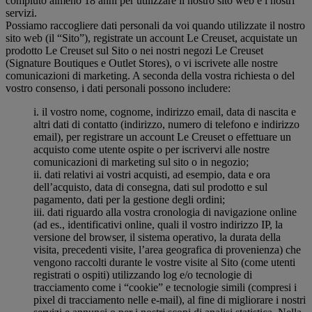
compiuto almeno 18 anni per utilizzare il nostro sito web e i nostri
servizi.
Possiamo raccogliere dati personali da voi quando utilizzate il nostro
sito web (il “Sito”), registrate un account Le Creuset, acquistate un
prodotto Le Creuset sul Sito o nei nostri negozi Le Creuset
(Signature Boutiques e Outlet Stores), o vi iscrivete alle nostre
comunicazioni di marketing. A seconda della vostra richiesta o del
vostro consenso, i dati personali possono includere:
i. il vostro nome, cognome, indirizzo email, data di nascita e
altri dati di contatto (indirizzo, numero di telefono e indirizzo
email), per registrare un account Le Creuset o effettuare un
acquisto come utente ospite o per iscrivervi alle nostre
comunicazioni di marketing sul sito o in negozio;
ii. dati relativi ai vostri acquisti, ad esempio, data e ora
dell’acquisto, data di consegna, dati sul prodotto e sul
pagamento, dati per la gestione degli ordini;
iii. dati riguardo alla vostra cronologia di navigazione online
(ad es., identificativi online, quali il vostro indirizzo IP, la
versione del browser, il sistema operativo, la durata della
visita, precedenti visite, l’area geografica di provenienza) che
vengono raccolti durante le vostre visite al Sito (come utenti
registrati o ospiti) utilizzando log e/o tecnologie di
tracciamento come i “cookie” e tecnologie simili (compresi i
pixel di tracciamento nelle e-mail), al fine di migliorare i nostri