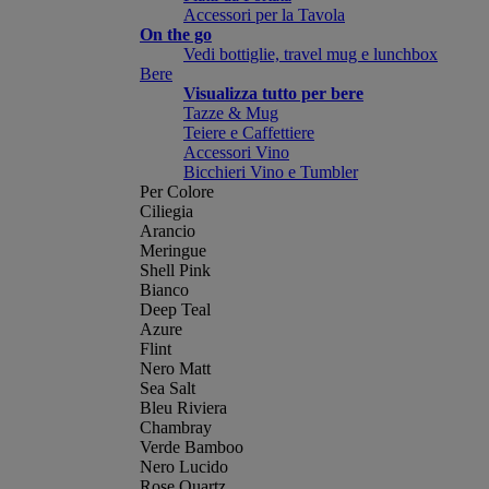
Accessori per la Tavola
On the go
Vedi bottiglie, travel mug e lunchbox
Bere
Visualizza tutto per bere
Tazze & Mug
Teiere e Caffettiere
Accessori Vino
Bicchieri Vino e Tumbler
Per Colore
Ciliegia
Arancio
Meringue
Shell Pink
Bianco
Deep Teal
Azure
Flint
Nero Matt
Sea Salt
Bleu Riviera
Chambray
Verde Bamboo
Nero Lucido
Rose Quartz