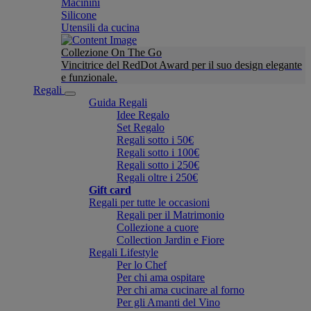
Macinini
Silicone
Utensili da cucina
Collezione On The Go
Vincitrice del RedDot Award per il suo design elegante
e funzionale.
Regali
Guida Regali
Idee Regalo
Set Regalo
Regali sotto i 50€
Regali sotto i 100€
Regali sotto i 250€
Regali oltre i 250€
Gift card
Regali per tutte le occasioni
Regali per il Matrimonio
Collezione a cuore
Collection Jardin e Fiore
Regali Lifestyle
Per lo Chef
Per chi ama ospitare
Per chi ama cucinare al forno
Per gli Amanti del Vino