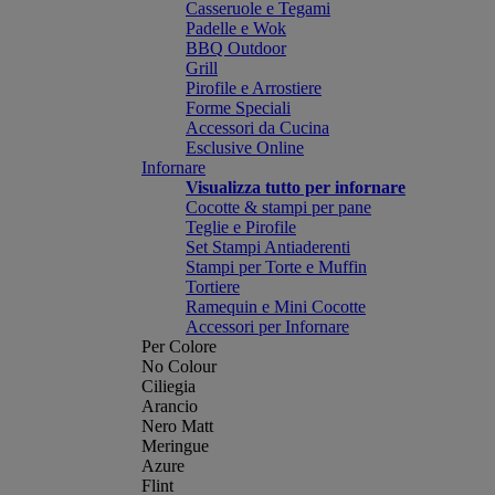
Casseruole e Tegami
Padelle e Wok
BBQ Outdoor
Grill
Pirofile e Arrostiere
Forme Speciali
Accessori da Cucina
Esclusive Online
Infornare
Visualizza tutto per infornare
Cocotte & stampi per pane
Teglie e Pirofile
Set Stampi Antiaderenti
Stampi per Torte e Muffin
Tortiere
Ramequin e Mini Cocotte
Accessori per Infornare
Per Colore
No Colour
Ciliegia
Arancio
Nero Matt
Meringue
Azure
Flint