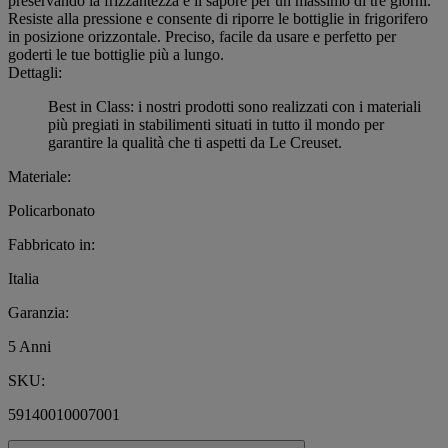
preservando la frizzantezza e il sapore per un massimo di tre giorni.
Resiste alla pressione e consente di riporre le bottiglie in frigorifero
in posizione orizzontale. Preciso, facile da usare e perfetto per
goderti le tue bottiglie più a lungo.
Dettagli:
Best in Class: i nostri prodotti sono realizzati con i materiali
più pregiati in stabilimenti situati in tutto il mondo per
garantire la qualità che ti aspetti da Le Creuset.
Materiale:
Policarbonato
Fabbricato in:
Italia
Garanzia:
5 Anni
SKU:
59140010007001