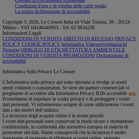
Obbligo di Etichettatura Ambientale
Condizioni d'uso e di vendita delle carte regalo
La nostra dichiarazione di accessibilità
Copyright © 2026, Le Creuset Italia srl ​​Viale Tunisia, 38 - 20124
Milano - VAT 04146440963 - Tel. 02 9834238
Informazioni Legali
CONDIZIONI DI VENDITA
DIRITTO DI RECESSO
PRIVACY
POLICY
COOKIE POLICY
Informativa Videosorveglianza In
Negozio
OBBLIGO DI ETICHETTATURA AMBIENTALE
CONDIZIONI DI VENDITA PROMOZIONI
Dichiarazione di
accessibilità
Informativa Sulla Privacy Le Creuset
L'Informativa sulla privacy qui sotto riportata si rivolge ai nostri
utenti visitatori e consumatori. Se siete dei partner commerciali vi
preghiamo di accedere alla Informativa Privacy B2B accessibile
qui
.
Promettiamo di rispettare la vostra privacy e di proteggere i vostri
dati personali. Vi informeremo sempre di come utilizzeremo i vostri
dati e dei motivi dell’utilizzo.
La sicurezza degli acquisti online è la nostra priorità
I vostri dati personali sono conservati in modo sicuro e strettamente
confidenziale, in conformità alla normativa europea in materia di
protezione dei dati. Siamo consapevoli che la sicurezza è molto
importante al momento di effettuare acquisti online, pertanto