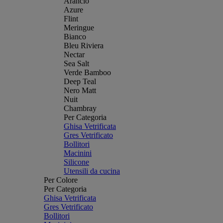
Arancio
Azure
Flint
Meringue
Bianco
Bleu Riviera
Nectar
Sea Salt
Verde Bamboo
Deep Teal
Nero Matt
Nuit
Chambray
Per Categoria
Ghisa Vetrificata
Gres Vetrificato
Bollitori
Macinini
Silicone
Utensili da cucina
Per Colore
Per Categoria
Ghisa Vetrificata
Gres Vetrificato
Bollitori