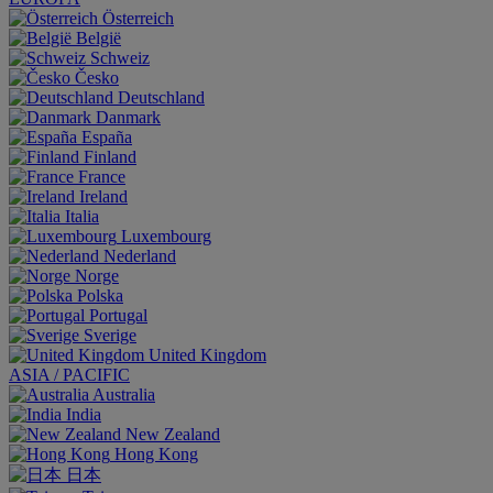
Österreich
België
Schweiz
Česko
Deutschland
Danmark
España
Finland
France
Ireland
Italia
Luxembourg
Nederland
Norge
Polska
Portugal
Sverige
United Kingdom
ASIA / PACIFIC
Australia
India
New Zealand
Hong Kong
日本