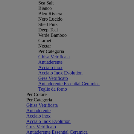
Sea Salt
Bianco
Bleu Riviera
Nero Lucido
Shell Pink
Deep Teal
Verde Bamboo
Garnet
Nectar
Per Categoria
Ghisa Vetrificata
Antiaderente
Acciaio inox
Acciaio Inox Evolution
Gres Vetrificato
Antiaderente Essential Ceramica
Teglie da forno
Per Colore
Per Categoria
Ghisa Vetrificata
Antiaderente
Acciaio inox
Acciaio Inox Evolution
Gres Vetrificato
Antiaderente Essential Ceramica