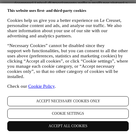
(compresi i pixel di tracciamento nelle e-mail) per aiutarci a
monitorare la nostra newsletter.
This website uses first- and third-party cookies
Tale trattamento si basa sul vostro consenso. La scelta di
acconsentire all’invio delle nostre comunicazioni può essere
Cookies help us give you a better experience on Le Creuset,
esercitata nei momenti in cui i dati personali vengono raccolti
personalise content and ads, and analyse our traffic. We also
spuntando la casella di controllo appropriata.
share information about your use of our site with our
advertising and analytics partners.
Revoca (Opt-out): Potete interrompere la ricezione delle nostre
“Necessary Cookies” cannot be disabled since they
comunicazioni di marketing e dei nostri aggiornamenti in qualsiasi
support web functionalities, but you can consent to all the other
momento, gratuitamente, attraverso le modalità presenti nelle
uses above (preferences, statistics and marketing cookies) by
comunicazioni stesse (ad esempio, cliccando sul pulsante
clicking “Accept all cookies”, or click “Cookie settings”, where
“Unsubscribe” (Annulla iscrizione) in fondo a qualsiasi newsletter.
you manage each cookie category, or “Accept necessary
Se desiderate interrompere qualsiasi delle nostre attività di
cookies only”, so that no other category of cookies will be
marketing, potete inviarci un’email all’indirizzo
installed.
privacy@lecreuset.com
.Tratteremo la vostra richiesta di
annullamento dell’iscrizione il prima possibile, ma in alcune
Check our
Cookie Policy
.
circostanze potreste continuare a ricevere qualche messaggio prima
che la vostra richiesta di annullamento venga interamente elaborata.
ACCEPT NECESSARY COOKIES ONLY
Non trasmettiamo o vendiamo i vostri dati di contatto e altri dati
COOKIE SETTINGS
personali ad altre società per i loro scopi di marketing.
ACCEPT ALL COOKIES
v. RINVIARE PUBBLICITÀ MIRATA/PERSONALIZZARE LE