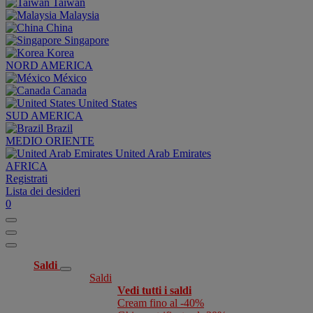
Taiwan
Malaysia
China
Singapore
Korea
NORD AMERICA
México
Canada
United States
SUD AMERICA
Brazil
MEDIO ORIENTE
United Arab Emirates
AFRICA
Registrati
Lista dei desideri
0
Saldi
Saldi
Vedi tutti i saldi
Cream fino al -40%