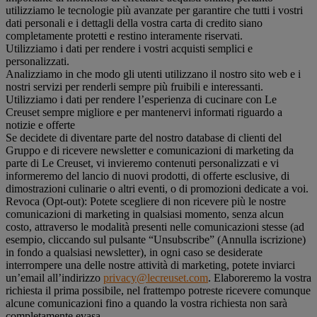
utilizziamo le tecnologie più avanzate per garantire che tutti i vostri
dati personali e i dettagli della vostra carta di credito siano
completamente protetti e restino interamente riservati.
Utilizziamo i dati per rendere i vostri acquisti semplici e
personalizzati.
Analizziamo in che modo gli utenti utilizzano il nostro sito web e i
nostri servizi per renderli sempre più fruibili e interessanti.
Utilizziamo i dati per rendere l’esperienza di cucinare con Le
Creuset sempre migliore e per mantenervi informati riguardo a
notizie e offerte
Se decidete di diventare parte del nostro database di clienti del
Gruppo e di ricevere newsletter e comunicazioni di marketing da
parte di Le Creuset, vi invieremo contenuti personalizzati e vi
informeremo del lancio di nuovi prodotti, di offerte esclusive, di
dimostrazioni culinarie o altri eventi, o di promozioni dedicate a voi.
Revoca (Opt-out): Potete scegliere di non ricevere più le nostre
comunicazioni di marketing in qualsiasi momento, senza alcun
costo, attraverso le modalità presenti nelle comunicazioni stesse (ad
esempio, cliccando sul pulsante “Unsubscribe” (Annulla iscrizione)
in fondo a qualsiasi newsletter), in ogni caso se desiderate
interrompere una delle nostre attività di marketing, potete inviarci
un’email all’indirizzo
privacy@lecreuset.com
. Elaboreremo la vostra
richiesta il prima possibile, nel frattempo potreste ricevere comunque
alcune comunicazioni fino a quando la vostra richiesta non sarà
completamente evasa.