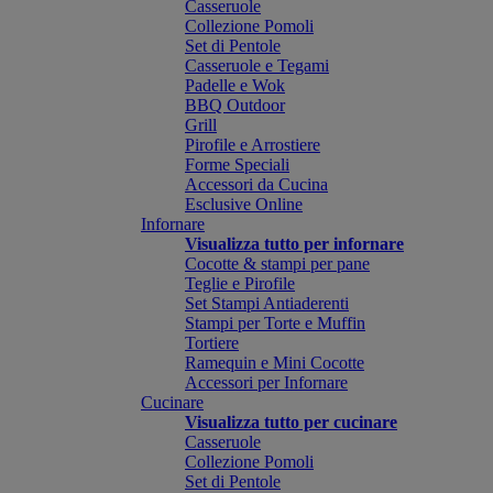
Casseruole
Collezione Pomoli
Set di Pentole
Casseruole e Tegami
Padelle e Wok
BBQ Outdoor
Grill
Pirofile e Arrostiere
Forme Speciali
Accessori da Cucina
Esclusive Online
Infornare
Visualizza tutto per infornare
Cocotte & stampi per pane
Teglie e Pirofile
Set Stampi Antiaderenti
Stampi per Torte e Muffin
Tortiere
Ramequin e Mini Cocotte
Accessori per Infornare
Cucinare
Visualizza tutto per cucinare
Casseruole
Collezione Pomoli
Set di Pentole