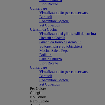
Libri Ricette
Conservare
Visualizza tutto per conservare
Barattoli
Contenitore Spatole
Pet Collection
Utensili da Cucina
Visualizza tutti gli utensili da cucina
Utensili e Coltelli
Guanti da forno e Grembiuli
Sottopentola e Sottobicchieri
Macina Sale e Pepe
Bollitori
Cura e Utilizzo
Libri Ricette
Conservare
Visualizza tutto per conservare
Barattoli
Contenitore Spatole
Pet Collection
Per Colore
Ciliegia
No Colour
Nero Lucido