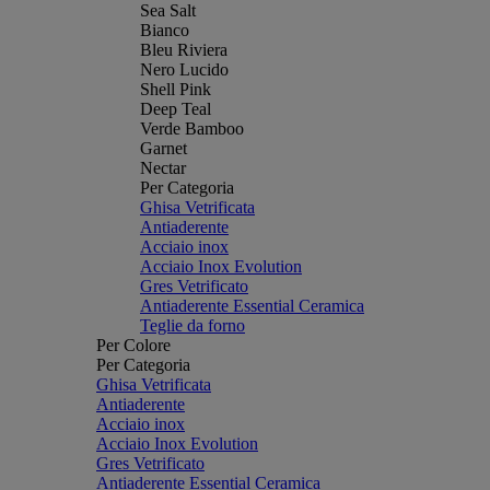
Sea Salt
Bianco
Bleu Riviera
Nero Lucido
Shell Pink
Deep Teal
Verde Bamboo
Garnet
Nectar
Per Categoria
Ghisa Vetrificata
Antiaderente
Acciaio inox
Acciaio Inox Evolution
Gres Vetrificato
Antiaderente Essential Ceramica
Teglie da forno
Per Colore
Per Categoria
Ghisa Vetrificata
Antiaderente
Acciaio inox
Acciaio Inox Evolution
Gres Vetrificato
Antiaderente Essential Ceramica