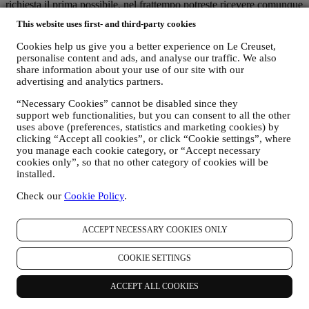
richiesta il prima possibile, nel frattempo potreste ricevere comunque
alcune comunicazioni fino a quando la vostra richiesta non sarà
This website uses first- and third-party cookies
completamente evasa.
I vostri dati sono sotto il vostro controllo
Cookies help us give you a better experience on Le Creuset,
Ricordatevi che voi avete il controllo dei vostri dati e potete gestire
personalise content and ads, and analyse our traffic. We also
le vostre preferenze in qualsiasi momento. Vi assicuriamo che non
share information about your use of our site with our
trasmetteremo mai i vostri dati a terze parti esterne per i loro scopi di
advertising and analytics partners.
marketing senza la vostra autorizzazione. Per qualsiasi informazione
“Necessary Cookies” cannot be disabled since they
o per esercitare i vostri diritti ai sensi privacy, potete inviarci un'e-
support web functionalities, but you can consent to all the other
mail all'indirizzo privacy@lecreuset.com per segnalarci la vostra
uses above (preferences, statistics and marketing cookies) by
richiesta e vi risponderemo in modo tempestivo.
clicking “Accept all cookies”, or click “Cookie settings”, where
you manage each cookie category, or “Accept necessary
Informativa Sulla Privacy Di Le Creuset Completa
cookies only”, so that no other category of cookies will be
Le Creuset è impegnata a proteggere i vostri dati personali e la
installed.
vostra privacy e la presente Informativa illustra in che modo
raccogliamo e trattiamo i vostri dati personali in conformità alla
Check our
Cookie Policy
.
normativa UE in materia di protezione dei dati (ivi incluso il
regolamento generale sulla protezione dei dati dell’UE 2016/679) e
alla legge applicabile in materia di protezione dei dati nel vostro
ACCEPT NECESSARY COOKIES ONLY
Paese, territorio o luogo di residenza (le “Leggi in materia di
protezione dei dati”).
COOKIE SETTINGS
A) QUANDO RACCOGLIAMO DATI DA VOI E CHE TIPO DI DATI
RACCOGLIAMO?
ACCEPT ALL COOKIES
Per “dati personali” si intende qualsiasi informazione relativa a voi e
che ci consente di identificarvi direttamente o in combinazione con