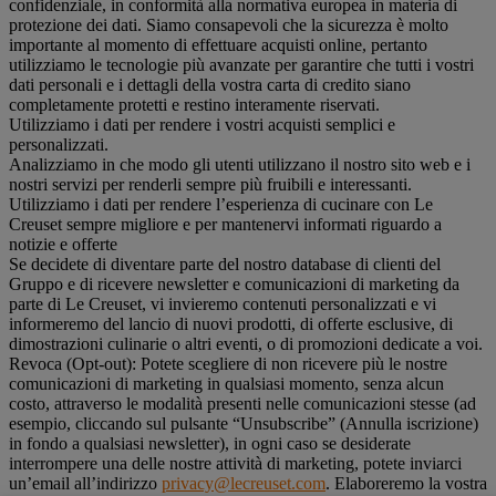
confidenziale, in conformità alla normativa europea in materia di
protezione dei dati. Siamo consapevoli che la sicurezza è molto
importante al momento di effettuare acquisti online, pertanto
utilizziamo le tecnologie più avanzate per garantire che tutti i vostri
dati personali e i dettagli della vostra carta di credito siano
completamente protetti e restino interamente riservati.
Utilizziamo i dati per rendere i vostri acquisti semplici e
personalizzati.
Analizziamo in che modo gli utenti utilizzano il nostro sito web e i
nostri servizi per renderli sempre più fruibili e interessanti.
Utilizziamo i dati per rendere l’esperienza di cucinare con Le
Creuset sempre migliore e per mantenervi informati riguardo a
notizie e offerte
Se decidete di diventare parte del nostro database di clienti del
Gruppo e di ricevere newsletter e comunicazioni di marketing da
parte di Le Creuset, vi invieremo contenuti personalizzati e vi
informeremo del lancio di nuovi prodotti, di offerte esclusive, di
dimostrazioni culinarie o altri eventi, o di promozioni dedicate a voi.
Revoca (Opt-out): Potete scegliere di non ricevere più le nostre
comunicazioni di marketing in qualsiasi momento, senza alcun
costo, attraverso le modalità presenti nelle comunicazioni stesse (ad
esempio, cliccando sul pulsante “Unsubscribe” (Annulla iscrizione)
in fondo a qualsiasi newsletter), in ogni caso se desiderate
interrompere una delle nostre attività di marketing, potete inviarci
un’email all’indirizzo
privacy@lecreuset.com
. Elaboreremo la vostra