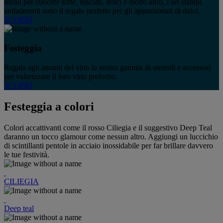
Ideali per cuocere torte, biscotti, dolci e molto altro, i set stampi
antiaderenti sono il regalo perfetto per gli appassionati di dolci.
SCOPRI
Festeggia
Regala agli amanti del vino la nostra gamma di utensili e accessori
per valorizzare il loro vino preferito.
SCOPRI
Festeggia a colori
Colori accattivanti come il rosso Ciliegia e il suggestivo Deep Teal
daranno un tocco glamour come nessun altro. Aggiungi un luccichio
di scintillanti pentole in acciaio inossidabile per far brillare davvero
le tue festività.
CILIEGIA
Deep teal