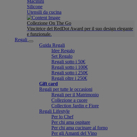
Macinini
Silicone
Utensili da cucina
Collezione On The Go
Vincitrice del RedDot Award per il suo design elegante
e funzionale.
Regali
Guida Regali
Idee Regalo
Set Regalo
Regali sotto i 50€
Regali sotto i 100€
Regali sotto i 250€
Regali oltre i 250€
Gift card
Regali per tutte le occasioni
Regali per il Matrimonio
Collezione a cuore
Collection Jardin e Fiore
Regali Lifestyle
Per lo Chef
Per chi ama ospitare
Per chi ama cucinare al forno
Per gli Amanti del Vino