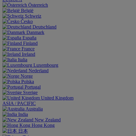
Österreich
België
Schweiz
Česko
Deutschland
Danmark
España
Finland
France
Ireland
Italia
Luxembourg
Nederland
Norge
Polska
Portugal
Sverige
United Kingdom
ASIA / PACIFIC
Australia
India
New Zealand
Hong Kong
日本