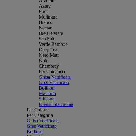
Arancio
Azure
Flint
Meringue
Bianco
Nectar
Bleu Riviera
Sea Salt
Verde Bamboo
Deep Teal
Nero Matt
Nuit
Chambray
Per Categoria
Ghisa Vetrificata
Gres Vetrificato
Bollitori
Macinini
Silicone
Utensili da cucina
Per Colore
Per Categoria
Ghisa Vetrificata
Gres Vetrificato
Bollitori