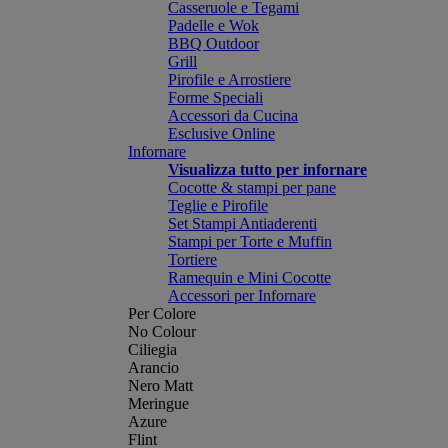
Casseruole e Tegami
Padelle e Wok
BBQ Outdoor
Grill
Pirofile e Arrostiere
Forme Speciali
Accessori da Cucina
Esclusive Online
Infornare
Visualizza tutto per infornare
Cocotte & stampi per pane
Teglie e Pirofile
Set Stampi Antiaderenti
Stampi per Torte e Muffin
Tortiere
Ramequin e Mini Cocotte
Accessori per Infornare
Per Colore
No Colour
Ciliegia
Arancio
Nero Matt
Meringue
Azure
Flint