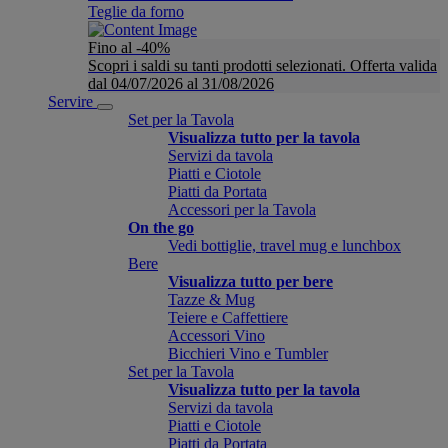
Teglie da forno
Fino al -40%
Scopri i saldi su tanti prodotti selezionati. Offerta valida
dal 04/07/2026 al 31/08/2026
Servire
Set per la Tavola
Visualizza tutto per la tavola
Servizi da tavola
Piatti e Ciotole
Piatti da Portata
Accessori per la Tavola
On the go
Vedi bottiglie, travel mug e lunchbox
Bere
Visualizza tutto per bere
Tazze & Mug
Teiere e Caffettiere
Accessori Vino
Bicchieri Vino e Tumbler
Set per la Tavola
Visualizza tutto per la tavola
Servizi da tavola
Piatti e Ciotole
Piatti da Portata