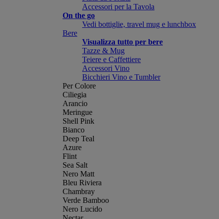
Accessori per la Tavola
On the go
Vedi bottiglie, travel mug e lunchbox
Bere
Visualizza tutto per bere
Tazze & Mug
Teiere e Caffettiere
Accessori Vino
Bicchieri Vino e Tumbler
Per Colore
Ciliegia
Arancio
Meringue
Shell Pink
Bianco
Deep Teal
Azure
Flint
Sea Salt
Nero Matt
Bleu Riviera
Chambray
Verde Bamboo
Nero Lucido
Nectar