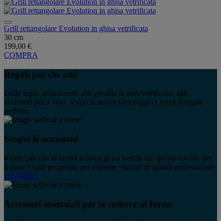
Grill rettangolare Evolution in ghisa vetrificata
30 cm
199,00 €
COMPRA
Regali per chi ami
Dalle teglie antiaderenti, alle pirofile in gres vetrificato, agli
accessori per il vino, scopri le nostre idee regalo e trova il regalo
perfetto.
Scopri le occasioni
Realizzata con la nostra iconica ghisa vetrificata, questa cocotte per
il pane è stata progettata per ottenere risultati di qualità professionale
COMPRA
Accessori essenziali per la cottura al forno