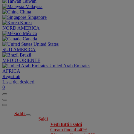
Taiwan
Malaysia
China
Singapore
Korea
NORD AMERICA
México
Canada
United States
SUD AMERICA
Brazil
MEDIO ORIENTE
United Arab Emirates
AFRICA
Registrati
Lista dei desideri
0
Saldi
Saldi
Vedi tutti i saldi
Cream fino al -40%