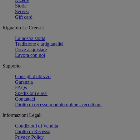
Ricette
Storie
Servizi
Gift card
Riguardo Le Creuset
La nostra storia
Tradizione e artigianalità
Dove acquistare
Lavora con noi
Supporto
Consigli d'utilizzo
Garanzia
FAQs
Spedizioni e resi
Contattaci
Diritto di recesso modulo online - recedi qui
Informazioni Legali
Condizioni di Vendita
Diritto di Recesso
Privacy Policy