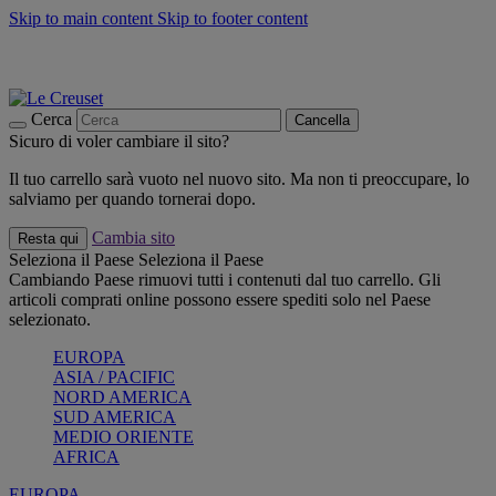
Skip to main content
Skip to footer content
📣 SALDI fino al -40%:
COMPRA
Grigliate, picnic, crea la tua estate con Le Creuset
COMPRA
Paga in 3 rate con Scalapay
Cerca
Cancella
Sicuro di voler cambiare il sito?
Il tuo carrello sarà vuoto nel nuovo sito. Ma non ti preoccupare, lo
salviamo per quando tornerai dopo.
Cambia sito
Resta qui
Seleziona il Paese
Seleziona il Paese
Cambiando Paese rimuovi tutti i contenuti dal tuo carrello. Gli
articoli comprati online possono essere spediti solo nel Paese
selezionato.
EUROPA
ASIA / PACIFIC
NORD AMERICA
SUD AMERICA
MEDIO ORIENTE
AFRICA
EUROPA