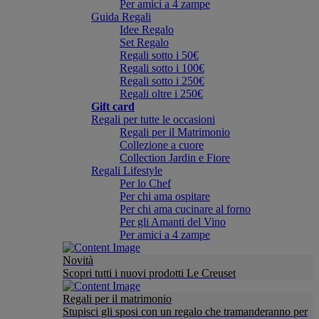
Per amici a 4 zampe
Guida Regali
Idee Regalo
Set Regalo
Regali sotto i 50€
Regali sotto i 100€
Regali sotto i 250€
Regali oltre i 250€
Gift card
Regali per tutte le occasioni
Regali per il Matrimonio
Collezione a cuore
Collection Jardin e Fiore
Regali Lifestyle
Per lo Chef
Per chi ama ospitare
Per chi ama cucinare al forno
Per gli Amanti del Vino
Per amici a 4 zampe
Novità
Scopri tutti i nuovi prodotti Le Creuset
Regali per il matrimonio
Stupisci gli sposi con un regalo che tramanderanno per