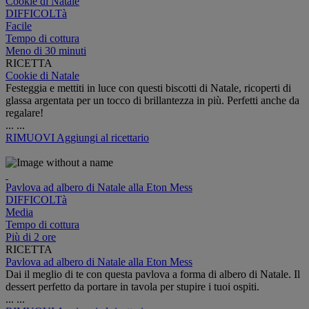
Cookie di Natale
DIFFICOLTà
Facile
Tempo di cottura
Meno di 30 minuti
RICETTA
Cookie di Natale
Festeggia e mettiti in luce con questi biscotti di Natale, ricoperti di
glassa argentata per un tocco di brillantezza in più. Perfetti anche da
regalare!
...
...
RIMUOVI
Aggiungi al ricettario
Pavlova ad albero di Natale alla Eton Mess
DIFFICOLTà
Media
Tempo di cottura
Più di 2 ore
RICETTA
Pavlova ad albero di Natale alla Eton Mess
Dai il meglio di te con questa pavlova a forma di albero di Natale. Il
dessert perfetto da portare in tavola per stupire i tuoi ospiti.
...
...