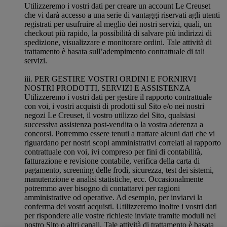
Utilizzeremo i vostri dati per creare un account Le Creuset
che vi darà accesso a una serie di vantaggi riservati agli utenti
registrati per usufruire al meglio dei nostri servizi, quali, un
checkout più rapido, la possibilità di salvare più indirizzi di
spedizione, visualizzare e monitorare ordini. Tale attività di
trattamento è basata sull’adempimento contrattuale di tali
servizi.
iii. PER GESTIRE VOSTRI ORDINI E FORNIRVI
NOSTRI PRODOTTI, SERVIZI E ASSISTENZA
Utilizzeremo i vostri dati per gestire il rapporto contrattuale
con voi, i vostri acquisti di prodotti sul Sito e/o nei nostri
negozi Le Creuset, il vostro utilizzo del Sito, qualsiasi
successiva assistenza post-vendita o la vostra aderenza a
concorsi. Potremmo essere tenuti a trattare alcuni dati che vi
riguardano per nostri scopi amministrativi correlati al rapporto
contrattuale con voi, ivi compreso per fini di contabilità,
fatturazione e revisione contabile, verifica della carta di
pagamento, screening delle frodi, sicurezza, test dei sistemi,
manutenzione e analisi statistiche, ecc. Occasionalmente
potremmo aver bisogno di contattarvi per ragioni
amministrative od operative. Ad esempio, per inviarvi la
conferma dei vostri acquisti. Utilizzeremo inoltre i vostri dati
per rispondere alle vostre richieste inviate tramite moduli nel
nostro Sito o altri canali. Tale attività di trattamento è basata