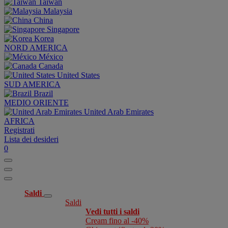
Taiwan
Malaysia
China
Singapore
Korea
NORD AMERICA
México
Canada
United States
SUD AMERICA
Brazil
MEDIO ORIENTE
United Arab Emirates
AFRICA
Registrati
Lista dei desideri
0
Saldi
Saldi
Vedi tutti i saldi
Cream fino al -40%