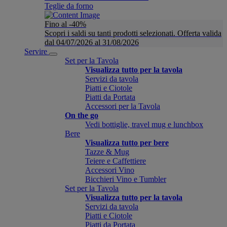
Teglie da forno
Fino al -40%
Scopri i saldi su tanti prodotti selezionati. Offerta valida
dal 04/07/2026 al 31/08/2026
Servire
Set per la Tavola
Visualizza tutto per la tavola
Servizi da tavola
Piatti e Ciotole
Piatti da Portata
Accessori per la Tavola
On the go
Vedi bottiglie, travel mug e lunchbox
Bere
Visualizza tutto per bere
Tazze & Mug
Teiere e Caffettiere
Accessori Vino
Bicchieri Vino e Tumbler
Set per la Tavola
Visualizza tutto per la tavola
Servizi da tavola
Piatti e Ciotole
Piatti da Portata