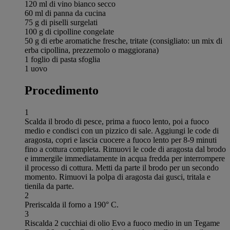
120 ml di vino bianco secco
60 ml di panna da cucina
75 g di piselli surgelati
100 g di cipolline congelate
50 g di erbe aromatiche fresche, tritate (consigliato: un mix di
erba cipollina, prezzemolo o maggiorana)
1 foglio di pasta sfoglia
1 uovo
Procedimento
1
Scalda il brodo di pesce, prima a fuoco lento, poi a fuoco
medio e condisci con un pizzico di sale. Aggiungi le code di
aragosta, copri e lascia cuocere a fuoco lento per 8-9 minuti
fino a cottura completa. Rimuovi le code di aragosta dal brodo
e immergile immediatamente in acqua fredda per interrompere
il processo di cottura. Metti da parte il brodo per un secondo
momento. Rimuovi la polpa di aragosta dai gusci, tritala e
tienila da parte.
2
Preriscalda il forno a 190° C.
3
Riscalda 2 cucchiai di olio Evo a fuoco medio in un Tegame