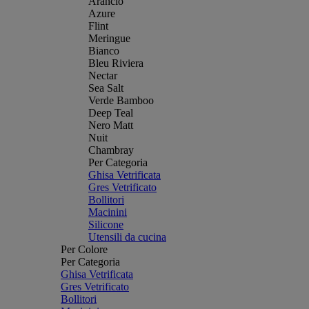
Arancio
Azure
Flint
Meringue
Bianco
Bleu Riviera
Nectar
Sea Salt
Verde Bamboo
Deep Teal
Nero Matt
Nuit
Chambray
Per Categoria
Ghisa Vetrificata
Gres Vetrificato
Bollitori
Macinini
Silicone
Utensili da cucina
Per Colore
Per Categoria
Ghisa Vetrificata
Gres Vetrificato
Bollitori