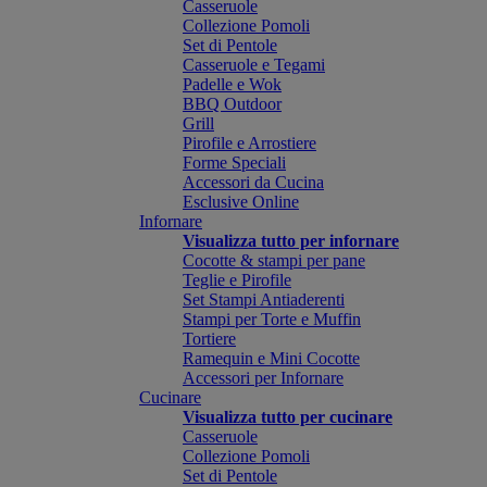
Casseruole
Collezione Pomoli
Set di Pentole
Casseruole e Tegami
Padelle e Wok
BBQ Outdoor
Grill
Pirofile e Arrostiere
Forme Speciali
Accessori da Cucina
Esclusive Online
Infornare
Visualizza tutto per infornare
Cocotte & stampi per pane
Teglie e Pirofile
Set Stampi Antiaderenti
Stampi per Torte e Muffin
Tortiere
Ramequin e Mini Cocotte
Accessori per Infornare
Cucinare
Visualizza tutto per cucinare
Casseruole
Collezione Pomoli
Set di Pentole