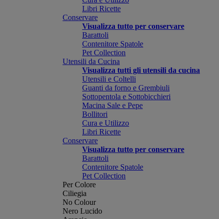
Libri Ricette
Conservare
Visualizza tutto per conservare
Barattoli
Contenitore Spatole
Pet Collection
Utensili da Cucina
Visualizza tutti gli utensili da cucina
Utensili e Coltelli
Guanti da forno e Grembiuli
Sottopentola e Sottobicchieri
Macina Sale e Pepe
Bollitori
Cura e Utilizzo
Libri Ricette
Conservare
Visualizza tutto per conservare
Barattoli
Contenitore Spatole
Pet Collection
Per Colore
Ciliegia
No Colour
Nero Lucido