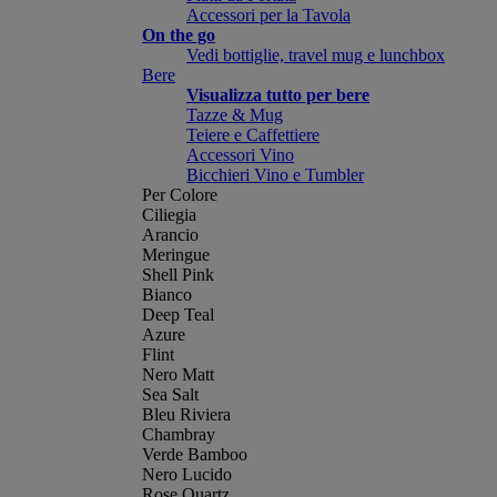
Accessori per la Tavola
On the go
Vedi bottiglie, travel mug e lunchbox
Bere
Visualizza tutto per bere
Tazze & Mug
Teiere e Caffettiere
Accessori Vino
Bicchieri Vino e Tumbler
Per Colore
Ciliegia
Arancio
Meringue
Shell Pink
Bianco
Deep Teal
Azure
Flint
Nero Matt
Sea Salt
Bleu Riviera
Chambray
Verde Bamboo
Nero Lucido
Rose Quartz