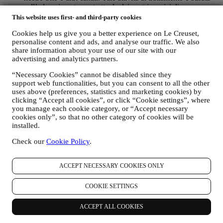
sull’adempimento contrattuale dei nostri servizi di e-
commerce.
This website uses first- and third-party cookies
Potremmo processare i vostri dati in base al nostro legittimo
Cookies help us give you a better experience on Le Creuset,
interesse (debitamente bilanciato con i vostri diritti e libertà) di
personalise content and ads, and analyse our traffic. We also
inviarvi delle e mail di reminder (ricordo) nel caso in cui
share information about your use of our site with our
abbiate aggiunto articoli al vostro carrello online, senza
advertising and analytics partners.
completare l’acquisto. Nel caso in cui non finalizziate
l’acquisto entro un determinato periodo di tempo, nessuna
“Necessary Cookies” cannot be disabled since they
ulteriore comunicazione di sollecito vi verrà inviata.
support web functionalities, but you can consent to all the other
uses above (preferences, statistics and marketing cookies) by
iv. PER INFORMARVI RIGUARDO A NOTIZIE O
clicking “Accept all cookies”, or click “Cookie settings”, where
OFFERTE SUI PRODOTTI LE CREUSET
you manage each cookie category, or “Accept necessary
Se avete fornito il vostro consenso a tale scopo (ad esempio,
cookies only”, so that no other category of cookies will be
iscrivendovi alla nostra newsletter quando create un account
installed.
sul Sito), vi invieremo comunicazioni di marketing
personalizzate e notizie riguardo a iniziative relative al mondo
Check our
Cookie Policy
.
Le Creuset, alle consociate del suo Gruppo, e alle società
affiliate e ai partner locali. Vi contatteremo principalmente via
ACCEPT NECESSARY COOKIES ONLY
email, SMS o social media, incluso utilizzando mezzi
automatizzati. Tali comunicazioni riguarderanno prodotti Le
Creuset o nuove aperture di negozi, eventi esclusivi, concorsi,
COOKIE SETTINGS
sondaggi, dimostrazioni organizzate da Le Creuset che
potrebbero interessarvi o offerte speciali che potreste
ACCEPT ALL COOKIES
apprezzare, incluso sulla base di talune informazioni che sono
in nostro possesso come la vostra ubicazione o la vostra