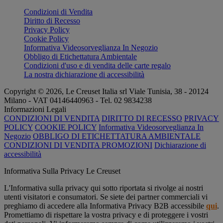
Condizioni di Vendita
Diritto di Recesso
Privacy Policy
Cookie Policy
Informativa Videosorveglianza In Negozio
Obbligo di Etichettatura Ambientale
Condizioni d'uso e di vendita delle carte regalo
La nostra dichiarazione di accessibilità
Copyright © 2026, Le Creuset Italia srl ​​Viale Tunisia, 38 - 20124
Milano - VAT 04146440963 - Tel. 02 9834238
Informazioni Legali
CONDIZIONI DI VENDITA
DIRITTO DI RECESSO
PRIVACY
POLICY
COOKIE POLICY
Informativa Videosorveglianza In
Negozio
OBBLIGO DI ETICHETTATURA AMBIENTALE
CONDIZIONI DI VENDITA PROMOZIONI
Dichiarazione di
accessibilità
Informativa Sulla Privacy Le Creuset
L'Informativa sulla privacy qui sotto riportata si rivolge ai nostri
utenti visitatori e consumatori. Se siete dei partner commerciali vi
preghiamo di accedere alla Informativa Privacy B2B accessibile
qui
.
Promettiamo di rispettare la vostra privacy e di proteggere i vostri