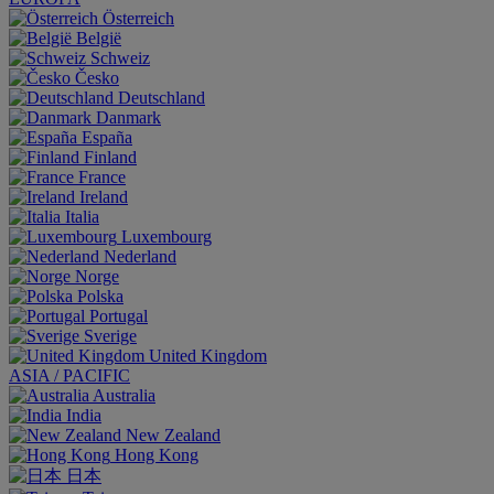
Österreich
België
Schweiz
Česko
Deutschland
Danmark
España
Finland
France
Ireland
Italia
Luxembourg
Nederland
Norge
Polska
Portugal
Sverige
United Kingdom
ASIA / PACIFIC
Australia
India
New Zealand
Hong Kong
日本