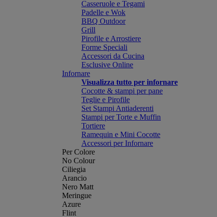
Casseruole e Tegami
Padelle e Wok
BBQ Outdoor
Grill
Pirofile e Arrostiere
Forme Speciali
Accessori da Cucina
Esclusive Online
Infornare
Visualizza tutto per infornare
Cocotte & stampi per pane
Teglie e Pirofile
Set Stampi Antiaderenti
Stampi per Torte e Muffin
Tortiere
Ramequin e Mini Cocotte
Accessori per Infornare
Per Colore
No Colour
Ciliegia
Arancio
Nero Matt
Meringue
Azure
Flint