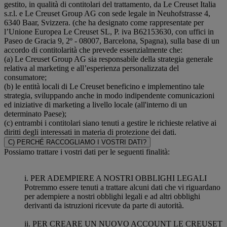
gestito, in qualità di contitolari del trattamento, da Le Creuset Italia
s.r.l. e Le Creuset Group AG con sede legale in Neuhofstrasse 4,
6340 Baar, Svizzera. (che ha designato come rappresentate per
l’Unione Europea Le Creuset SL, P. iva B62153630, con uffici in
Paseo de Gracia 9, 2º - 08007, Barcelona, Spagna), sulla base di un
accordo di contitolarità che prevede essenzialmente che:
(a) Le Creuset Group AG sia responsabile della strategia generale
relativa al marketing e all’esperienza personalizzata del
consumatore;
(b) le entità locali di Le Creuset beneficino e implementino tale
strategia, sviluppando anche in modo indipendente comunicazioni
ed iniziative di marketing a livello locale (all'interno di un
determinato Paese);
(c) entrambi i contitolari siano tenuti a gestire le richieste relative ai
diritti degli interessati in materia di protezione dei dati.
C) PERCHÉ RACCOGLIAMO I VOSTRI DATI?
Possiamo trattare i vostri dati per le seguenti finalità:
i. PER ADEMPIERE A NOSTRI OBBLIGHI LEGALI
Potremmo essere tenuti a trattare alcuni dati che vi riguardano
per adempiere a nostri obblighi legali e ad altri obblighi
derivanti da istruzioni ricevute da parte di autorità.
ii. PER CREARE UN NUOVO ACCOUNT LE CREUSET