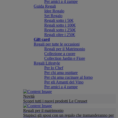
Per amici a 4 zampe
Guida Regali
Idee Regalo
Set Regalo
Regali sotto i 50€
Regali sotto i 100€
Regali sotto i 250€
Regali oltre i 250€
Gift card
Regali per tutte le occasioni
Regali per il Matrimonio
Collezione a cuore
Collection Jardin e Fiore
Regali Lifestyle
Per lo Chef
Per chi ama ospitare
Per chi ama cucinare al forno
Per gli Amanti del Vino
Per amici a 4 zampe
Novità
Scopri tutti i nuovi prodotti Le Creuset
Regali per il matrimonio
Stupisci gli sposi con un regalo che tramanderanno per