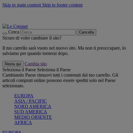
Skip to main content
Skip to footer content
📣 SALDI fino al -40%:
COMPRA
Grigliate, picnic, crea la tua estate con Le Creuset
COMPRA
Paga in 3 rate con Scalapay
Cerca
Cancella
Sicuro di voler cambiare il sito?
Il tuo carrello sarà vuoto nel nuovo sito. Ma non ti preoccupare, lo
salviamo per quando tornerai dopo.
Cambia sito
Resta qui
Seleziona il Paese
Seleziona il Paese
Cambiando Paese rimuovi tutti i contenuti dal tuo carrello. Gli
articoli comprati online possono essere spediti solo nel Paese
selezionato.
EUROPA
ASIA / PACIFIC
NORD AMERICA
SUD AMERICA
MEDIO ORIENTE
AFRICA
EUROPA