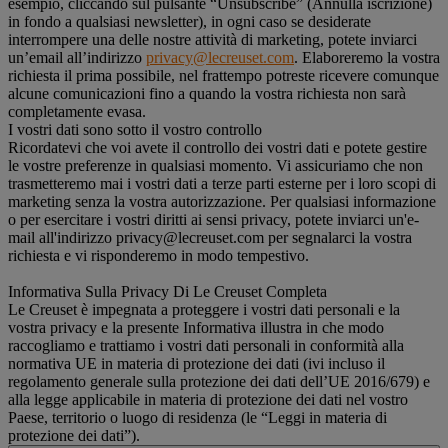
esempio, cliccando sul pulsante “Unsubscribe” (Annulla iscrizione)
in fondo a qualsiasi newsletter), in ogni caso se desiderate
interrompere una delle nostre attività di marketing, potete inviarci
un’email all’indirizzo
privacy@lecreuset.com
. Elaboreremo la vostra
richiesta il prima possibile, nel frattempo potreste ricevere comunque
alcune comunicazioni fino a quando la vostra richiesta non sarà
completamente evasa.
I vostri dati sono sotto il vostro controllo
Ricordatevi che voi avete il controllo dei vostri dati e potete gestire
le vostre preferenze in qualsiasi momento. Vi assicuriamo che non
trasmetteremo mai i vostri dati a terze parti esterne per i loro scopi di
marketing senza la vostra autorizzazione. Per qualsiasi informazione
o per esercitare i vostri diritti ai sensi privacy, potete inviarci un'e-
mail all'indirizzo privacy@lecreuset.com per segnalarci la vostra
richiesta e vi risponderemo in modo tempestivo.
Informativa Sulla Privacy Di Le Creuset Completa
Le Creuset è impegnata a proteggere i vostri dati personali e la
vostra privacy e la presente Informativa illustra in che modo
raccogliamo e trattiamo i vostri dati personali in conformità alla
normativa UE in materia di protezione dei dati (ivi incluso il
regolamento generale sulla protezione dei dati dell’UE 2016/679) e
alla legge applicabile in materia di protezione dei dati nel vostro
Paese, territorio o luogo di residenza (le “Leggi in materia di
protezione dei dati”).