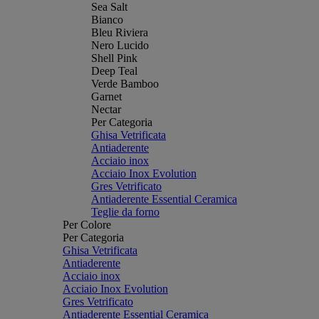
Sea Salt
Bianco
Bleu Riviera
Nero Lucido
Shell Pink
Deep Teal
Verde Bamboo
Garnet
Nectar
Per Categoria
Ghisa Vetrificata
Antiaderente
Acciaio inox
Acciaio Inox Evolution
Gres Vetrificato
Antiaderente Essential Ceramica
Teglie da forno
Per Colore
Per Categoria
Ghisa Vetrificata
Antiaderente
Acciaio inox
Acciaio Inox Evolution
Gres Vetrificato
Antiaderente Essential Ceramica