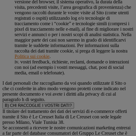
versione del browser, il sistema operativo, la durata della
visita, precedenti visite, l’area geografica di provenienza) che
vengono raccolti durante le vostre visite al Sito (come utenti
registrati o ospiti) utilizzando log e/o tecnologie di
tracciamento come i “cookie” e tecnologie simili (compresi i
pixel di tracciamento nelle e-mail), al fine di migliorare i nostri
servizi e annunci o per i nostri scopi di analisi statistica. Nella
maggior parte dei casi non saremo in grado di identificarvi
tramite le suddette informazioni. Per informazioni sulla
raccolta dei dati tramite cookie, si prega di leggere la nostra
Politica sui cookie
.
iv. vostri feedback, richieste, reclami, domande o interazioni
con noi (ad esempio i vostri messaggi, chat, post di social
media, email o telefonate).
I dati personali che raccogliamo da voi quando utilizzate il Sito o
che ci conferite in altro modo vengono protetti come indicato nel
presente documento e voi avete i diritti alla privacy di cui al
paragrafo h di seguito.
B) CHI RACCOGLIE I VOSTRI DATI?
Il titolare del trattamento dei dati dei servizi di e-commerce offerti
tramite il Sito è Le Creuset Italia di Le Creuset con sede legale
presso Milano, Viale Tunisia 38.
Se acconsenti a ricevere le nostre comunicazioni marketing entrerai
a far parte del database consumatori del Gruppo Le Creuset che è