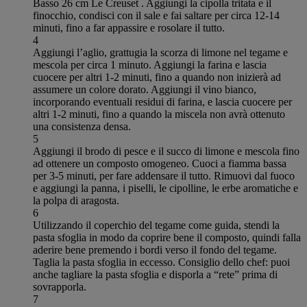
Basso 26 cm Le Creuset . Aggiungi la cipolla tritata e il
finocchio, condisci con il sale e fai saltare per circa 12-14
minuti, fino a far appassire e rosolare il tutto.
4
Aggiungi l’aglio, grattugia la scorza di limone nel tegame e
mescola per circa 1 minuto. Aggiungi la farina e lascia
cuocere per altri 1-2 minuti, fino a quando non inizierà ad
assumere un colore dorato. Aggiungi il vino bianco,
incorporando eventuali residui di farina, e lascia cuocere per
altri 1-2 minuti, fino a quando la miscela non avrà ottenuto
una consistenza densa.
5
Aggiungi il brodo di pesce e il succo di limone e mescola fino
ad ottenere un composto omogeneo. Cuoci a fiamma bassa
per 3-5 minuti, per fare addensare il tutto. Rimuovi dal fuoco
e aggiungi la panna, i piselli, le cipolline, le erbe aromatiche e
la polpa di aragosta.
6
Utilizzando il coperchio del tegame come guida, stendi la
pasta sfoglia in modo da coprire bene il composto, quindi falla
aderire bene premendo i bordi verso il fondo del tegame.
Taglia la pasta sfoglia in eccesso. Consiglio dello chef: puoi
anche tagliare la pasta sfoglia e disporla a “rete” prima di
sovrapporla.
7