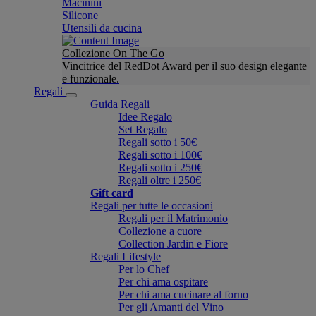
Macinini
Silicone
Utensili da cucina
Collezione On The Go
Vincitrice del RedDot Award per il suo design elegante
e funzionale.
Regali
Guida Regali
Idee Regalo
Set Regalo
Regali sotto i 50€
Regali sotto i 100€
Regali sotto i 250€
Regali oltre i 250€
Gift card
Regali per tutte le occasioni
Regali per il Matrimonio
Collezione a cuore
Collection Jardin e Fiore
Regali Lifestyle
Per lo Chef
Per chi ama ospitare
Per chi ama cucinare al forno
Per gli Amanti del Vino