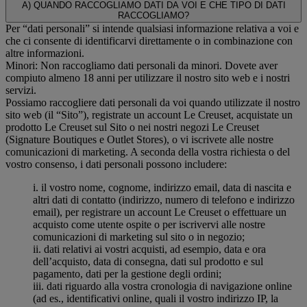
A) QUANDO RACCOGLIAMO DATI DA VOI E CHE TIPO DI DATI
RACCOGLIAMO?
Per “dati personali” si intende qualsiasi informazione relativa a voi e
che ci consente di identificarvi direttamente o in combinazione con
altre informazioni.
Minori: Non raccogliamo dati personali da minori. Dovete aver
compiuto almeno 18 anni per utilizzare il nostro sito web e i nostri
servizi.
Possiamo raccogliere dati personali da voi quando utilizzate il nostro
sito web (il “Sito”), registrate un account Le Creuset, acquistate un
prodotto Le Creuset sul Sito o nei nostri negozi Le Creuset
(Signature Boutiques e Outlet Stores), o vi iscrivete alle nostre
comunicazioni di marketing. A seconda della vostra richiesta o del
vostro consenso, i dati personali possono includere:
i. il vostro nome, cognome, indirizzo email, data di nascita e
altri dati di contatto (indirizzo, numero di telefono e indirizzo
email), per registrare un account Le Creuset o effettuare un
acquisto come utente ospite o per iscrivervi alle nostre
comunicazioni di marketing sul sito o in negozio;
ii. dati relativi ai vostri acquisti, ad esempio, data e ora
dell’acquisto, data di consegna, dati sul prodotto e sul
pagamento, dati per la gestione degli ordini;
iii. dati riguardo alla vostra cronologia di navigazione online
(ad es., identificativi online, quali il vostro indirizzo IP, la