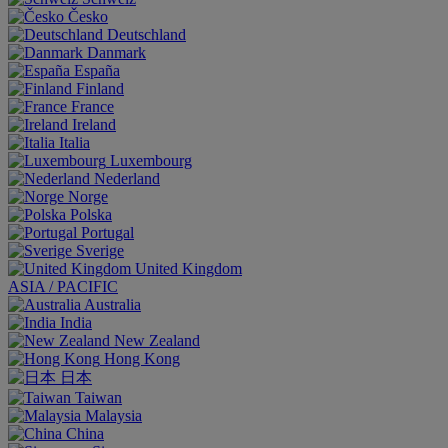
Česko
Deutschland
Danmark
España
Finland
France
Ireland
Italia
Luxembourg
Nederland
Norge
Polska
Portugal
Sverige
United Kingdom
ASIA / PACIFIC
Australia
India
New Zealand
Hong Kong
日本
Taiwan
Malaysia
China