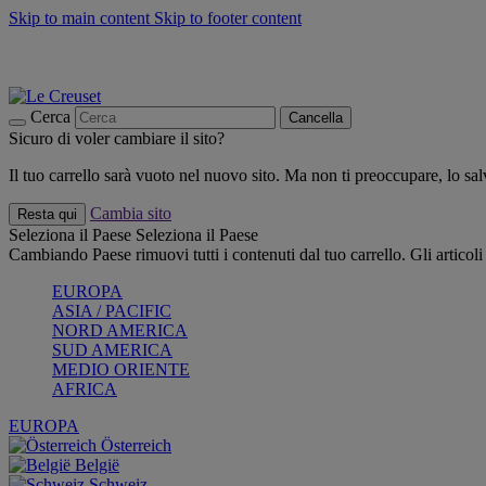
Skip to main content
Skip to footer content
📣 SALDI fino al -40%:
COMPRA
Grigliate, picnic, crea la tua estate con Le Creuset
COMPRA
Paga in 3 rate con Scalapay
Cerca
Cancella
Sicuro di voler cambiare il sito?
Il tuo carrello sarà vuoto nel nuovo sito. Ma non ti preoccupare, lo s
Cambia sito
Resta qui
Seleziona il Paese
Seleziona il Paese
Cambiando Paese rimuovi tutti i contenuti dal tuo carrello. Gli articol
EUROPA
ASIA / PACIFIC
NORD AMERICA
SUD AMERICA
MEDIO ORIENTE
AFRICA
EUROPA
Österreich
België
Schweiz