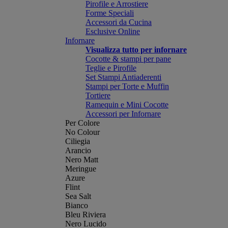
Pirofile e Arrostiere
Forme Speciali
Accessori da Cucina
Esclusive Online
Infornare
Visualizza tutto per infornare
Cocotte & stampi per pane
Teglie e Pirofile
Set Stampi Antiaderenti
Stampi per Torte e Muffin
Tortiere
Ramequin e Mini Cocotte
Accessori per Infornare
Per Colore
No Colour
Ciliegia
Arancio
Nero Matt
Meringue
Azure
Flint
Sea Salt
Bianco
Bleu Riviera
Nero Lucido