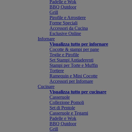
Padelle e Wok
BBQ Outdoor
Grill
Pirofile e Arrostiere
Forme Speciali
Accessori da Cucina
Esclusive Online
Infornare
Visualizza tutto per infornare
Cocotte & stampi per pane
Teglie e Pirofile
Set Stampi Antiaderenti
Stampi per Torte e Muffin
Tortiere
Ramequin e Mini Cocotte
Accessori per Infornare
Cucinare
Visualizza tutto per cucinare
Casseruole
Collezione Pomoli
Set di Pentole
Casseruole e Tegami
Padelle e Wok
BBQ Outdoor
Grill