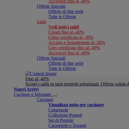
Accessori fino al -40%
Offerte Speciali
Offerte di fine serie
Tutte le Offerte
Saldi
Vedi tutti i saldi
Cream fino al -40%
Ghisa vetrificata al -30%
Acciaio e Antiaderente al -30%
Gres vetrificato fino al -40%
Accessori fino al -40%
Offerte Speciali
Offerte di fine serie
Tutte le Offerte
Fino al -40%
Scopri i saldi su tanti prodotti selezionati. Offerta valid
Nuovi Arrivi
Cucinare e Infornare
Cucinare
Visualizza tutto per cucinare
Casseruole
Collezione Pomoli
Set di Pentole
Casseruole e Tegami