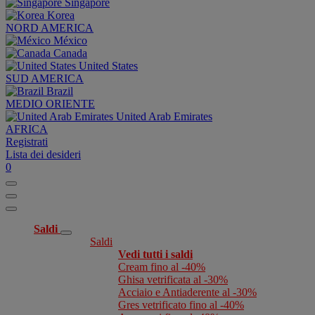
Singapore
Korea
NORD AMERICA
México
Canada
United States
SUD AMERICA
Brazil
MEDIO ORIENTE
United Arab Emirates
AFRICA
Registrati
Lista dei desideri
0
Saldi
Saldi
Vedi tutti i saldi
Cream fino al -40%
Ghisa vetrificata al -30%
Acciaio e Antiaderente al -30%
Gres vetrificato fino al -40%