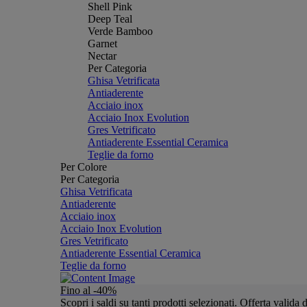
Shell Pink
Deep Teal
Verde Bamboo
Garnet
Nectar
Per Categoria
Ghisa Vetrificata
Antiaderente
Acciaio inox
Acciaio Inox Evolution
Gres Vetrificato
Antiaderente Essential Ceramica
Teglie da forno
Per Colore
Per Categoria
Ghisa Vetrificata
Antiaderente
Acciaio inox
Acciaio Inox Evolution
Gres Vetrificato
Antiaderente Essential Ceramica
Teglie da forno
Fino al -40%
Scopri i saldi su tanti prodotti selezionati. Offerta valid