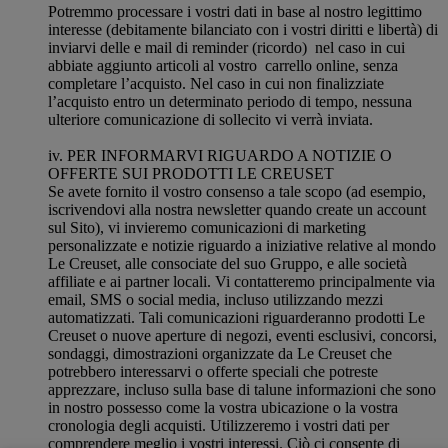
Potremmo processare i vostri dati in base al nostro legittimo
interesse (debitamente bilanciato con i vostri diritti e libertà) di
inviarvi delle e mail di reminder (ricordo) nel caso in cui
abbiate aggiunto articoli al vostro carrello online, senza
completare l’acquisto. Nel caso in cui non finalizziate
l’acquisto entro un determinato periodo di tempo, nessuna
ulteriore comunicazione di sollecito vi verrà inviata.
iv. PER INFORMARVI RIGUARDO A NOTIZIE O
OFFERTE SUI PRODOTTI LE CREUSET
Se avete fornito il vostro consenso a tale scopo (ad esempio,
iscrivendovi alla nostra newsletter quando create un account
sul Sito), vi invieremo comunicazioni di marketing
personalizzate e notizie riguardo a iniziative relative al mondo
Le Creuset, alle consociate del suo Gruppo, e alle società
affiliate e ai partner locali. Vi contatteremo principalmente via
email, SMS o social media, incluso utilizzando mezzi
automatizzati. Tali comunicazioni riguarderanno prodotti Le
Creuset o nuove aperture di negozi, eventi esclusivi, concorsi,
sondaggi, dimostrazioni organizzate da Le Creuset che
potrebbero interessarvi o offerte speciali che potreste
apprezzare, incluso sulla base di talune informazioni che sono
in nostro possesso come la vostra ubicazione o la vostra
cronologia degli acquisti. Utilizzeremo i vostri dati per
comprendere meglio i vostri interessi. Ciò ci consente di