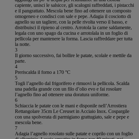
capiente, unisci le salsicce, gli scalogni raffreddati, i pistacchi
e il pangrattato. Mescola bene fino ad ottenere un composto
omogeneo e condisci con sale e pepe. Adagia il cosciotto di
agnello su un tagliere, con la pelle rivolta verso il basso, e
distribuisci il ripieno al centro. Arrotola la carne saldamente,
legala con uno spago da cucina e arrotolala in un foglio di
pellicola per mantenere la forma. Lascia raffreddare per tutta
la notte.
3
Il giorno successivo, fai bollire le patate, scolale e mettile da
parte.
4
Preriscalda il forno a 170 °C
5
Togli l’agnello dal frigorifero e rimuovi la pellicola. Scalda
una padella grande con un filo d’olio evo e fai rosolare
l’agnello fino ad ottenere una doratura uniforme.
6
Schiaccia le patate con le mani e disponile nell’Arrostiera
Rettangolare 35cm Le Creuset in Acciaio Inox. Cospargile
con una spolverata di parmigiano grattugiato, sale e pepe e
mescola bene.
7
Adagia l’agnello rosolato sulle patate e coprilo con un foglio