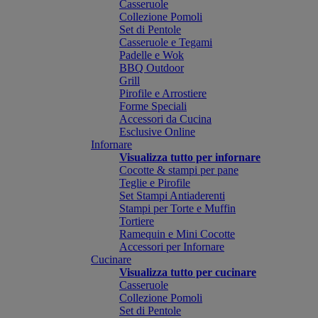
Casseruole
Collezione Pomoli
Set di Pentole
Casseruole e Tegami
Padelle e Wok
BBQ Outdoor
Grill
Pirofile e Arrostiere
Forme Speciali
Accessori da Cucina
Esclusive Online
Infornare
Visualizza tutto per infornare
Cocotte & stampi per pane
Teglie e Pirofile
Set Stampi Antiaderenti
Stampi per Torte e Muffin
Tortiere
Ramequin e Mini Cocotte
Accessori per Infornare
Cucinare
Visualizza tutto per cucinare
Casseruole
Collezione Pomoli
Set di Pentole