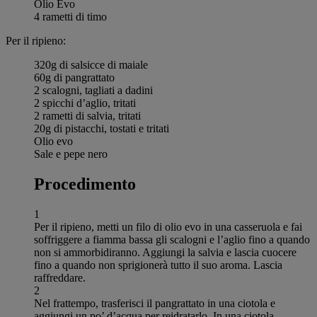
Olio Evo
4 rametti di timo
Per il ripieno:
320g di salsicce di maiale
60g di pangrattato
2 scalogni, tagliati a dadini
2 spicchi d’aglio, tritati
2 rametti di salvia, tritati
20g di pistacchi, tostati e tritati
Olio evo
Sale e pepe nero
Procedimento
1
Per il ripieno, metti un filo di olio evo in una casseruola e fai
soffriggere a fiamma bassa gli scalogni e l’aglio fino a quando
non si ammorbidiranno. Aggiungi la salvia e lascia cuocere
fino a quando non sprigionerà tutto il suo aroma. Lascia
raffreddare.
2
Nel frattempo, trasferisci il pangrattato in una ciotola e
aggiungi un po’ d’acqua per reidratarlo. In una ciotola