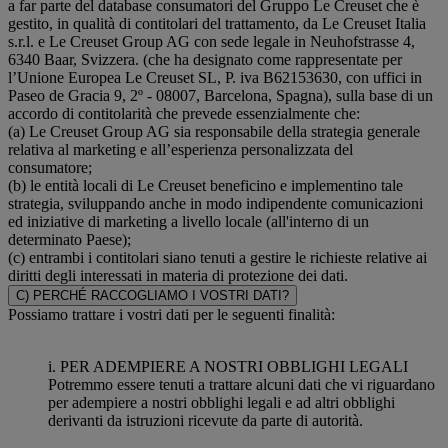
a far parte del database consumatori del Gruppo Le Creuset che è
gestito, in qualità di contitolari del trattamento, da Le Creuset Italia
s.r.l. e Le Creuset Group AG con sede legale in Neuhofstrasse 4,
6340 Baar, Svizzera. (che ha designato come rappresentate per
l’Unione Europea Le Creuset SL, P. iva B62153630, con uffici in
Paseo de Gracia 9, 2º - 08007, Barcelona, Spagna), sulla base di un
accordo di contitolarità che prevede essenzialmente che:
(a) Le Creuset Group AG sia responsabile della strategia generale
relativa al marketing e all’esperienza personalizzata del
consumatore;
(b) le entità locali di Le Creuset beneficino e implementino tale
strategia, sviluppando anche in modo indipendente comunicazioni
ed iniziative di marketing a livello locale (all'interno di un
determinato Paese);
(c) entrambi i contitolari siano tenuti a gestire le richieste relative ai
diritti degli interessati in materia di protezione dei dati.
C) PERCHÉ RACCOGLIAMO I VOSTRI DATI?
Possiamo trattare i vostri dati per le seguenti finalità:
i. PER ADEMPIERE A NOSTRI OBBLIGHI LEGALI
Potremmo essere tenuti a trattare alcuni dati che vi riguardano
per adempiere a nostri obblighi legali e ad altri obblighi
derivanti da istruzioni ricevute da parte di autorità.