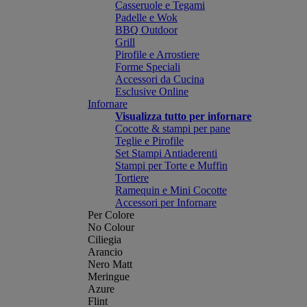
Casseruole e Tegami
Padelle e Wok
BBQ Outdoor
Grill
Pirofile e Arrostiere
Forme Speciali
Accessori da Cucina
Esclusive Online
Infornare
Visualizza tutto per infornare
Cocotte & stampi per pane
Teglie e Pirofile
Set Stampi Antiaderenti
Stampi per Torte e Muffin
Tortiere
Ramequin e Mini Cocotte
Accessori per Infornare
Per Colore
No Colour
Ciliegia
Arancio
Nero Matt
Meringue
Azure
Flint