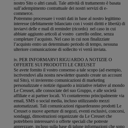
nostro Sito o altri canali. Tale attività di trattamento è basata
sull’adempimento contrattuale dei nostri servizi di e-
commerce.
Potremmo processare i vostri dati in base al nostro legittimo
interesse (debitamente bilanciato con i vostri diritti e libertà) di
inviarvi delle e mail di reminder (ricordo) nel caso in cui
abbiate aggiunto articoli al vostro carrello online, senza
completare l’acquisto. Nel caso in cui non finalizziate
l’acquisto entro un determinato periodo di tempo, nessuna
ulteriore comunicazione di sollecito vi verrà inviata.
iv. PER INFORMARVI RIGUARDO A NOTIZIE O
OFFERTE SUI PRODOTTI LE CREUSET
Se avete fornito il vostro consenso a tale scopo (ad esempio,
iscrivendovi alla nostra newsletter quando create un account
sul Sito), vi invieremo comunicazioni di marketing
personalizzate e notizie riguardo a iniziative relative al mondo
Le Creuset, alle consociate del suo Gruppo, e alle società
affiliate e ai partner locali. Vi contatteremo principalmente via
email, SMS o social media, incluso utilizzando mezzi
automatizzati. Tali comunicazioni riguarderanno prodotti Le
Creuset o nuove aperture di negozi, eventi esclusivi, concorsi,
sondaggi, dimostrazioni organizzate da Le Creuset che
potrebbero interessarvi o offerte speciali che potreste
apprezzare, incluso sulla base di talune informazioni che sono