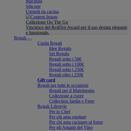
Macinini
Silicone
Utensili da cucina
Collezione On The Go
Vincitrice del RedDot Award per il suo design elegante
e funzionale.
Regali
Guida Regali
Idee Regalo
Set Regalo
Regali sotto i 50€
Regali sotto i 100€
Regali sotto i 250€
Regali oltre i 250€
Gift card
Regali per tutte le occasioni
Regali per il Matrimonio
Collezione a cuore
Collection Jardin e Fiore
Regali Lifestyle
Per lo Chef
Per chi ama ospitare
Per chi ama cucinare al forno
Per gli Amanti del Vino