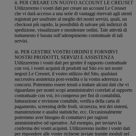
ii. PER CREARE UN NUOVO ACCOUNT LE CREUSET
Utilizzeremo i vostri dati per creare un account Le Creuset
che vi darà accesso a una serie di vantaggi riservati agli utenti
registrati per usufruire al meglio dei nostri servizi, quali, un
checkout più rapido, la possibilità di salvare più indirizzi di
spedizione, visualizzare e monitorare ordini. Tale attività di
trattamento è basata sull’adempimento contrattuale di tali
servizi.
iii. PER GESTIRE VOSTRI ORDINI E FORNIRVI
NOSTRI PRODOTTI, SERVIZI E ASSISTENZA
Utilizzeremo i vostri dati per gestire il rapporto contrattuale
con voi, i vostri acquisti di prodotti sul Sito e/o nei nostri
negozi Le Creuset, il vostro utilizzo del Sito, qualsiasi
successiva assistenza post-vendita o la vostra aderenza a
concorsi. Potremmo essere tenuti a trattare alcuni dati che vi
riguardano per nostri scopi amministrativi correlati al rapporto
contrattuale con voi, ivi compreso per fini di contabilità,
fatturazione e revisione contabile, verifica della carta di
pagamento, screening delle frodi, sicurezza, test dei sistemi,
manutenzione e analisi statistiche, ecc. Occasionalmente
potremmo aver bisogno di contattarvi per ragioni
amministrative od operative. Ad esempio, per inviarvi la
conferma dei vostri acquisti. Utilizzeremo inoltre i vostri dati
per rispondere alle vostre richieste inviate tramite moduli nel