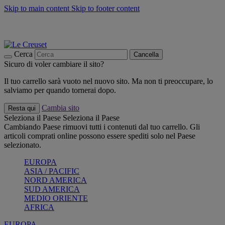
Skip to main content
Skip to footer content
📣 SALDI fino al -40%:
COMPRA
Grigliate, picnic, crea la tua estate con Le Creuset
COMPRA
Paga in 3 rate con Scalapay
Cerca
Cancella
Sicuro di voler cambiare il sito?
Il tuo carrello sarà vuoto nel nuovo sito. Ma non ti preoccupare, lo
salviamo per quando tornerai dopo.
Cambia sito
Resta qui
Seleziona il Paese
Seleziona il Paese
Cambiando Paese rimuovi tutti i contenuti dal tuo carrello. Gli
articoli comprati online possono essere spediti solo nel Paese
selezionato.
EUROPA
ASIA / PACIFIC
NORD AMERICA
SUD AMERICA
MEDIO ORIENTE
AFRICA
EUROPA