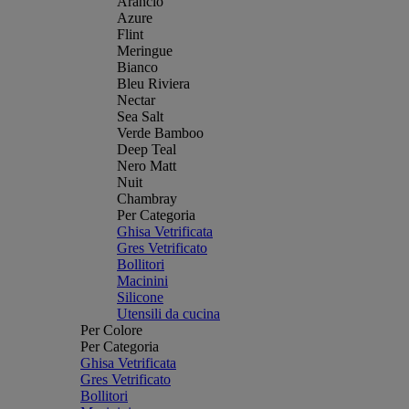
Arancio
Azure
Flint
Meringue
Bianco
Bleu Riviera
Nectar
Sea Salt
Verde Bamboo
Deep Teal
Nero Matt
Nuit
Chambray
Per Categoria
Ghisa Vetrificata
Gres Vetrificato
Bollitori
Macinini
Silicone
Utensili da cucina
Per Colore
Per Categoria
Ghisa Vetrificata
Gres Vetrificato
Bollitori