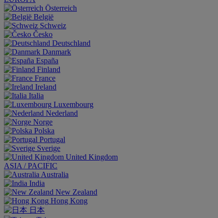
Österreich
België
Schweiz
Česko
Deutschland
Danmark
España
Finland
France
Ireland
Italia
Luxembourg
Nederland
Norge
Polska
Portugal
Sverige
United Kingdom
ASIA / PACIFIC
Australia
India
New Zealand
Hong Kong
日本