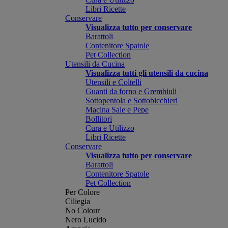
Libri Ricette
Conservare
Visualizza tutto per conservare
Barattoli
Contenitore Spatole
Pet Collection
Utensili da Cucina
Visualizza tutti gli utensili da cucina
Utensili e Coltelli
Guanti da forno e Grembiuli
Sottopentola e Sottobicchieri
Macina Sale e Pepe
Bollitori
Cura e Utilizzo
Libri Ricette
Conservare
Visualizza tutto per conservare
Barattoli
Contenitore Spatole
Pet Collection
Per Colore
Ciliegia
No Colour
Nero Lucido