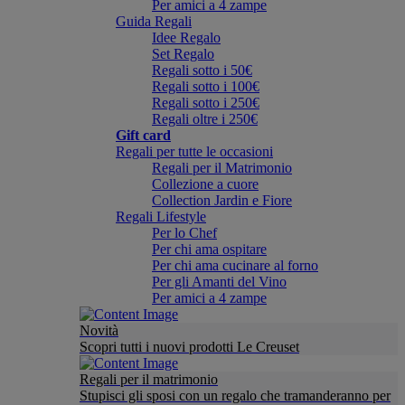
Per amici a 4 zampe
Guida Regali
Idee Regalo
Set Regalo
Regali sotto i 50€
Regali sotto i 100€
Regali sotto i 250€
Regali oltre i 250€
Gift card
Regali per tutte le occasioni
Regali per il Matrimonio
Collezione a cuore
Collection Jardin e Fiore
Regali Lifestyle
Per lo Chef
Per chi ama ospitare
Per chi ama cucinare al forno
Per gli Amanti del Vino
Per amici a 4 zampe
Novità
Scopri tutti i nuovi prodotti Le Creuset
Regali per il matrimonio
Stupisci gli sposi con un regalo che tramanderanno per