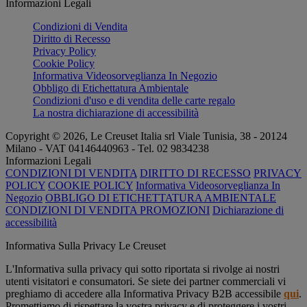
Informazioni Legali
Condizioni di Vendita
Diritto di Recesso
Privacy Policy
Cookie Policy
Informativa Videosorveglianza In Negozio
Obbligo di Etichettatura Ambientale
Condizioni d'uso e di vendita delle carte regalo
La nostra dichiarazione di accessibilità
Copyright © 2026, Le Creuset Italia srl ​​Viale Tunisia, 38 - 20124
Milano - VAT 04146440963 - Tel. 02 9834238
Informazioni Legali
CONDIZIONI DI VENDITA
DIRITTO DI RECESSO
PRIVACY
POLICY
COOKIE POLICY
Informativa Videosorveglianza In
Negozio
OBBLIGO DI ETICHETTATURA AMBIENTALE
CONDIZIONI DI VENDITA PROMOZIONI
Dichiarazione di
accessibilità
Informativa Sulla Privacy Le Creuset
L'Informativa sulla privacy qui sotto riportata si rivolge ai nostri
utenti visitatori e consumatori. Se siete dei partner commerciali vi
preghiamo di accedere alla Informativa Privacy B2B accessibile
qui
.
Promettiamo di rispettare la vostra privacy e di proteggere i vostri