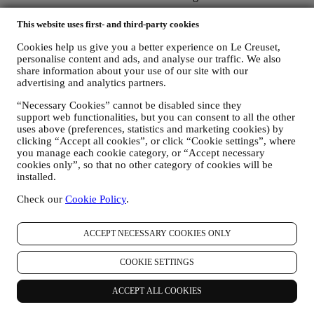
This website uses first- and third-party cookies
Non trasmettiamo o vendiamo i vostri dati di contatto e altri dati
personali ad altre società per i loro scopi di marketing.
Cookies help us give you a better experience on Le Creuset,
personalise content and ads, and analyse our traffic. We also
share information about your use of our site with our
v. RINVIARE PUBBLICITÀ MIRATA/PERSONALIZZARE LE
advertising and analytics partners.
NOSTRE OFFERTE E MIGLIORARE L’ESPERIENZA DEL
“Necessary Cookies” cannot be disabled since they
CONSUMATORE
support web functionalities, but you can consent to all the other
È nostra intenzione utilizzare i vostri dati per adattare i nostri servizi
uses above (preferences, statistics and marketing cookies) by
e le nostre offerte alle vostre esigenze e preferenze allo scopo di
clicking “Accept all cookies”, or click “Cookie settings”, where
fornirvi un’esperienza consumatore Le Creuset personalizzata.
you manage each cookie category, or “Accept necessary
Svolgere questa attività analizzando le vostre abitudini o interessi, ad
cookies only”, so that no other category of cookies will be
esempio, in relazione ai prodotti più visti, la vostra interazione con
installed.
noi sui social media, quali pagine del nostro sito visitate, quali
contenuti delle nostre offerte leggete, ecc. A tal fine ci serviremo
Check our
Cookie Policy
.
principalmente di cookie e tecnologie simili (compresi i pixel di
tracciamento nelle e-mail), anche in combinazione con i vostri dati e
le vostre preferenze raccolte una volta che vi siete iscritti alle nostre
ACCEPT NECESSARY COOKIES ONLY
comunicazioni di marketing personalizzate. Utilizzeremo tali
informazioni per gestire la nostra pubblicità su altri siti, concedere
COOKIE SETTINGS
l’accesso a contenuti specifici, personalizzare i contenuti o le offerte
che visualizzate sul Sito o, se avete acconsentito a ricevere le nostre
ACCEPT ALL COOKIES
comunicazioni di marketing, per inviarvi messaggi pertinenti che
pensiamo possano essere rilevanti alle vostre aree di interesse. Non