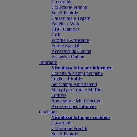
Casseruole
Collezione Pomoli
Set di Pentole
Casseruole e Tegami
Padelle e Wok
BBQ Outdoor
Grill
Pirofile e Arrostiere
Forme Speciali
Accessori da Cucina
Esclusive Online
Infornare
Visualizza tutto per infornare
Cocotte & stampi per pane
Teglie e Pirofile
Set Stampi Antiaderenti
Stampi per Torte e Muffin
Tortiere
Ramequin e Mini Cocotte
Accessori per Infornare
Cucinare
Visualizza tutto per cucinare
Casseruole
Collezione Pomoli
Set di Pentole