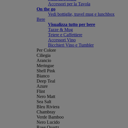
Accessori per la Tavola
On the go
Vedi bottiglie, travel mug e lunchbox
Bere
Visualizza tutto per bere
Tazze & Mug
Teiere e Caffettiere
Accessori Vino
Bicchieri Vino e Tumbler
Per Colore
Ciliegia
Arancio
Meringue
Shell Pink
Bianco
Deep Teal
Azure
Flint
Nero Matt
Sea Salt
Bleu Riviera
Chambray
Verde Bamboo
Nero Lucido
Rose Quartz