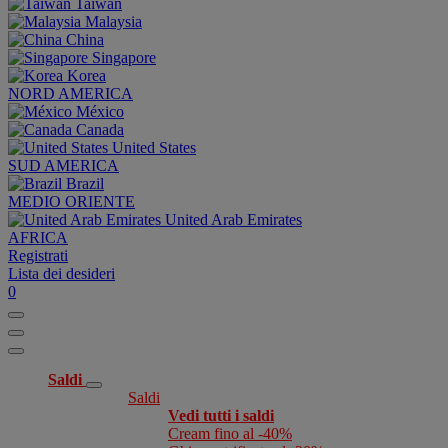
Taiwan
Malaysia
China
Singapore
Korea
NORD AMERICA
México
Canada
United States
SUD AMERICA
Brazil
MEDIO ORIENTE
United Arab Emirates
AFRICA
Registrati
Lista dei desideri
0
Saldi
Saldi
Vedi tutti i saldi
Cream fino al -40%