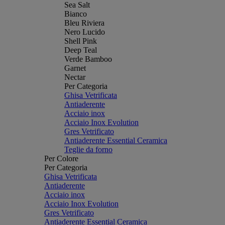
Sea Salt
Bianco
Bleu Riviera
Nero Lucido
Shell Pink
Deep Teal
Verde Bamboo
Garnet
Nectar
Per Categoria
Ghisa Vetrificata
Antiaderente
Acciaio inox
Acciaio Inox Evolution
Gres Vetrificato
Antiaderente Essential Ceramica
Teglie da forno
Per Colore
Per Categoria
Ghisa Vetrificata
Antiaderente
Acciaio inox
Acciaio Inox Evolution
Gres Vetrificato
Antiaderente Essential Ceramica