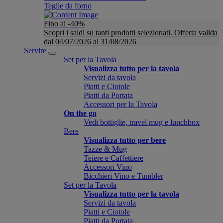
Teglie da forno
Fino al -40%
Scopri i saldi su tanti prodotti selezionati. Offerta valida
dal 04/07/2026 al 31/08/2026
Servire
Set per la Tavola
Visualizza tutto per la tavola
Servizi da tavola
Piatti e Ciotole
Piatti da Portata
Accessori per la Tavola
On the go
Vedi bottiglie, travel mug e lunchbox
Bere
Visualizza tutto per bere
Tazze & Mug
Teiere e Caffettiere
Accessori Vino
Bicchieri Vino e Tumbler
Set per la Tavola
Visualizza tutto per la tavola
Servizi da tavola
Piatti e Ciotole
Piatti da Portata