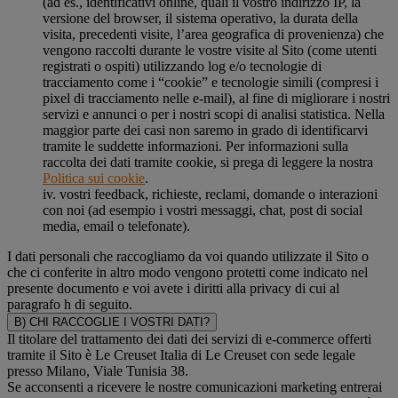
(ad es., identificativi online, quali il vostro indirizzo IP, la
versione del browser, il sistema operativo, la durata della
visita, precedenti visite, l’area geografica di provenienza) che
vengono raccolti durante le vostre visite al Sito (come utenti
registrati o ospiti) utilizzando log e/o tecnologie di
tracciamento come i “cookie” e tecnologie simili (compresi i
pixel di tracciamento nelle e-mail), al fine di migliorare i nostri
servizi e annunci o per i nostri scopi di analisi statistica. Nella
maggior parte dei casi non saremo in grado di identificarvi
tramite le suddette informazioni. Per informazioni sulla
raccolta dei dati tramite cookie, si prega di leggere la nostra
Politica sui cookie
.
iv. vostri feedback, richieste, reclami, domande o interazioni
con noi (ad esempio i vostri messaggi, chat, post di social
media, email o telefonate).
I dati personali che raccogliamo da voi quando utilizzate il Sito o
che ci conferite in altro modo vengono protetti come indicato nel
presente documento e voi avete i diritti alla privacy di cui al
paragrafo h di seguito.
B) CHI RACCOGLIE I VOSTRI DATI?
Il titolare del trattamento dei dati dei servizi di e-commerce offerti
tramite il Sito è Le Creuset Italia di Le Creuset con sede legale
presso Milano, Viale Tunisia 38.
Se acconsenti a ricevere le nostre comunicazioni marketing entrerai