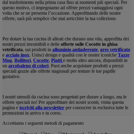
dal trasferimento nella prima casa fino ai momenti più speciali. Per
questo motivo, ci impegniamo ad offrire prezzi vantaggiosi ogni
volta che se ne presenta l’occasione. Approfittando delle nostre
offerte, sarà più semplice che mai arricchire la tua collezione.
Per dotare la tua cucina di alleati che durano una vita, approfitta dei
nostri prezzi irresistibili e delle
offerte sulle Cocotte in ghisa
vetrificata
, sui prodotti in
alluminio antiaderente
,
gres vetrificato
e
acciaio inox
. Unisci design e qualità con le nostre iconiche
Tazze
Mug
,
Bollitori
,
Cocotte
,
Piatti
e molto altro ancora
,
disponibili in
un
arcobaleno di colori
. Puoi anche acquistare prodotti a prezzi
speciali grazie alle offerte stagionali per tentare le tue papille
gustative.
I nostri utensili da cucina sono progettati per durare a lungo, ma le
offerte speciali no! Per approfittare dei nostri sconti, visita questa
pagina e
iscriviti alla newsletter
per conoscere in esclusiva tutte le
promozioni in arrivo e in corso.
Accettiamo i seguenti metodi di pagamento