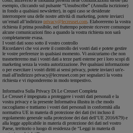
costo, attraverso le modalità presenti nelle comunicazioni stesse (ad
esempio, cliccando sul pulsante “Unsubscribe” (Annulla iscrizione)
in fondo a qualsiasi newsletter), in ogni caso se desiderate
interrompere una delle nostre attività di marketing, potete inviarci
un’email all’indirizzo
privacy@lecreuset.com
. Elaboreremo la vostra
richiesta il prima possibile, nel frattempo potreste ricevere comunque
alcune comunicazioni fino a quando la vostra richiesta non sarà
completamente evasa.
I vostri dati sono sotto il vostro controllo
Ricordatevi che voi avete il controllo dei vostri dati e potete gestire
le vostre preferenze in qualsiasi momento. Vi assicuriamo che non
trasmetteremo mai i vostri dati a terze parti esterne per i loro scopi di
marketing senza la vostra autorizzazione. Per qualsiasi informazione
o per esercitare i vostri diritti ai sensi privacy, potete inviarci un'e-
mail all'indirizzo privacy@lecreuset.com per segnalarci la vostra
richiesta e vi risponderemo in modo tempestivo.
Informativa Sulla Privacy Di Le Creuset Completa
Le Creuset è impegnata a proteggere i vostri dati personali e la
vostra privacy e la presente Informativa illustra in che modo
raccogliamo e trattiamo i vostri dati personali in conformità alla
normativa UE in materia di protezione dei dati (ivi incluso il
regolamento generale sulla protezione dei dati dell’UE 2016/679) e
alla legge applicabile in materia di protezione dei dati nel vostro
Paese, territorio o luogo di residenza (le “Leggi in materia di