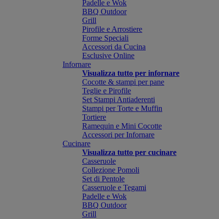
Padelle e Wok
BBQ Outdoor
Grill
Pirofile e Arrostiere
Forme Speciali
Accessori da Cucina
Esclusive Online
Infornare
Visualizza tutto per infornare
Cocotte & stampi per pane
Teglie e Pirofile
Set Stampi Antiaderenti
Stampi per Torte e Muffin
Tortiere
Ramequin e Mini Cocotte
Accessori per Infornare
Cucinare
Visualizza tutto per cucinare
Casseruole
Collezione Pomoli
Set di Pentole
Casseruole e Tegami
Padelle e Wok
BBQ Outdoor
Grill