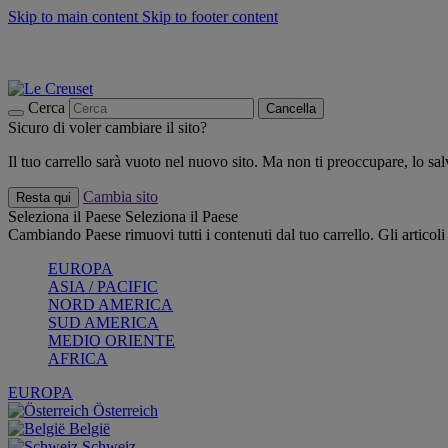
Skip to main content
Skip to footer content
📣 SALDI fino al -40%:
COMPRA
Grigliate, picnic, crea la tua estate con Le Creuset
COMPRA
Paga in 3 rate con Scalapay
Cerca
Cancella
Sicuro di voler cambiare il sito?
Il tuo carrello sarà vuoto nel nuovo sito. Ma non ti preoccupare, lo s
Cambia sito
Resta qui
Seleziona il Paese
Seleziona il Paese
Cambiando Paese rimuovi tutti i contenuti dal tuo carrello. Gli articol
EUROPA
ASIA / PACIFIC
NORD AMERICA
SUD AMERICA
MEDIO ORIENTE
AFRICA
EUROPA
Österreich
België
Schweiz