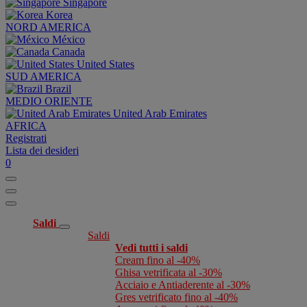
Singapore
Korea
NORD AMERICA
México
Canada
United States
SUD AMERICA
Brazil
MEDIO ORIENTE
United Arab Emirates
AFRICA
Registrati
Lista dei desideri
0
Saldi
Saldi
Vedi tutti i saldi
Cream fino al -40%
Ghisa vetrificata al -30%
Acciaio e Antiaderente al -30%
Gres vetrificato fino al -40%