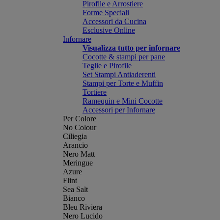
Pirofile e Arrostiere
Forme Speciali
Accessori da Cucina
Esclusive Online
Infornare
Visualizza tutto per infornare
Cocotte & stampi per pane
Teglie e Pirofile
Set Stampi Antiaderenti
Stampi per Torte e Muffin
Tortiere
Ramequin e Mini Cocotte
Accessori per Infornare
Per Colore
No Colour
Ciliegia
Arancio
Nero Matt
Meringue
Azure
Flint
Sea Salt
Bianco
Bleu Riviera
Nero Lucido