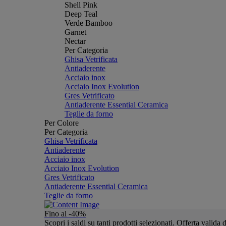
Shell Pink
Deep Teal
Verde Bamboo
Garnet
Nectar
Per Categoria
Ghisa Vetrificata
Antiaderente
Acciaio inox
Acciaio Inox Evolution
Gres Vetrificato
Antiaderente Essential Ceramica
Teglie da forno
Per Colore
Per Categoria
Ghisa Vetrificata
Antiaderente
Acciaio inox
Acciaio Inox Evolution
Gres Vetrificato
Antiaderente Essential Ceramica
Teglie da forno
Fino al -40%
Scopri i saldi su tanti prodotti selezionati. Offerta valid