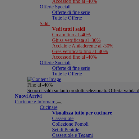
Accessori fino al -40%
Offerte Speciali
Offerte di fine serie
Tutte le Offerte
Saldi
Vedi tutti i saldi
Cream fino al -40%
Ghisa vetrificata al -30%
Acciaio e Antiaderente al -30%
Gres vetrificato fino al -40%
Accessori fino al -40%
Offerte Speciali
Offerte di fine serie
Tutte le Offerte
Fino al -40%
Scopri i saldi su tanti prodotti selezionati. Offerta valid
Nuovi Arrivi
Cucinare e Infornare
Cucinare
Visualizza tutto per cucinare
Casseruole
Collezione Pomoli
Set di Pentole
Casseruole e Tegami