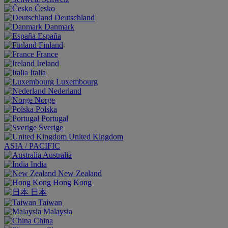
Česko
Deutschland
Danmark
España
Finland
France
Ireland
Italia
Luxembourg
Nederland
Norge
Polska
Portugal
Sverige
United Kingdom
ASIA / PACIFIC
Australia
India
New Zealand
Hong Kong
日本
Taiwan
Malaysia
China