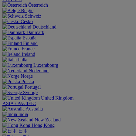
Österreich
België
Schweiz
Česko
Deutschland
Danmark
España
Finland
France
Ireland
Italia
Luxembourg
Nederland
Norge
Polska
Portugal
Sverige
United Kingdom
ASIA / PACIFIC
Australia
India
New Zealand
Hong Kong
日本