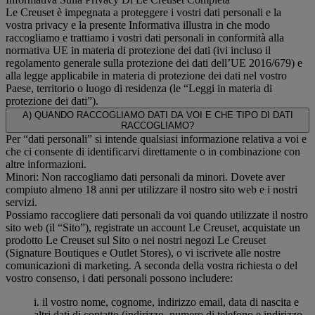
Le Creuset è impegnata a proteggere i vostri dati personali e la
vostra privacy e la presente Informativa illustra in che modo
raccogliamo e trattiamo i vostri dati personali in conformità alla
normativa UE in materia di protezione dei dati (ivi incluso il
regolamento generale sulla protezione dei dati dell’UE 2016/679) e
alla legge applicabile in materia di protezione dei dati nel vostro
Paese, territorio o luogo di residenza (le “Leggi in materia di
protezione dei dati”).
A) QUANDO RACCOGLIAMO DATI DA VOI E CHE TIPO DI DATI
RACCOGLIAMO?
Per “dati personali” si intende qualsiasi informazione relativa a voi e
che ci consente di identificarvi direttamente o in combinazione con
altre informazioni.
Minori: Non raccogliamo dati personali da minori. Dovete aver
compiuto almeno 18 anni per utilizzare il nostro sito web e i nostri
servizi.
Possiamo raccogliere dati personali da voi quando utilizzate il nostro
sito web (il “Sito”), registrate un account Le Creuset, acquistate un
prodotto Le Creuset sul Sito o nei nostri negozi Le Creuset
(Signature Boutiques e Outlet Stores), o vi iscrivete alle nostre
comunicazioni di marketing. A seconda della vostra richiesta o del
vostro consenso, i dati personali possono includere:
i. il vostro nome, cognome, indirizzo email, data di nascita e
altri dati di contatto (indirizzo, numero di telefono e indirizzo