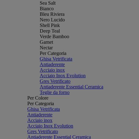
Sea Salt
Bianco
Bleu Riviera
Nero Lucido
Shell Pink
Deep Teal
Verde Bamboo
Garnet
Nectar
Per Categoria
Ghisa Vetrificata
Antiaderente
Acciaio inox
Acciaio Inox Evolution
Gres Vetrificato
Antiaderente Essential Ceramica
Teglie da forno
Per Colore
Per Categoria
Ghisa Vetrificata
Antiaderente
Acciaio inox
Acciaio Inox Evolution
Gres Vetrificato
Antiaderente Essential Ceramica