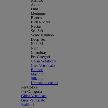
Arancio
Azure
Flint
Meringue
Bianco
Bleu Riviera
Nectar
Sea Salt
Verde Bamboo
Deep Teal
Nero Matt
Nuit
Chambray
Per Categoria
Ghisa Vetrificata
Gres Vetrificato
Bollitori
Macinini
Silicone
Utensili da cucina
Per Colore
Per Categoria
Ghisa Vetrificata
Gres Vetrificato
Bollitori