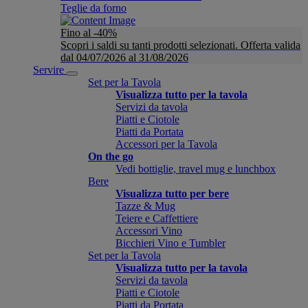
Teglie da forno
Fino al -40%
Scopri i saldi su tanti prodotti selezionati. Offerta valida
dal 04/07/2026 al 31/08/2026
Servire
Set per la Tavola
Visualizza tutto per la tavola
Servizi da tavola
Piatti e Ciotole
Piatti da Portata
Accessori per la Tavola
On the go
Vedi bottiglie, travel mug e lunchbox
Bere
Visualizza tutto per bere
Tazze & Mug
Teiere e Caffettiere
Accessori Vino
Bicchieri Vino e Tumbler
Set per la Tavola
Visualizza tutto per la tavola
Servizi da tavola
Piatti e Ciotole
Piatti da Portata