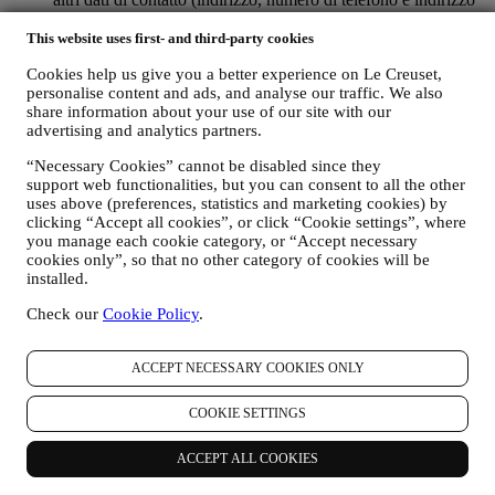
email), per registrare un account Le Creuset o effettuare un
This website uses first- and third-party cookies
acquisto come utente ospite o per iscrivervi alle nostre
comunicazioni di marketing sul sito o in negozio;
Cookies help us give you a better experience on Le Creuset,
ii. dati relativi ai vostri acquisti, ad esempio, data e ora
personalise content and ads, and analyse our traffic. We also
dell’acquisto, data di consegna, dati sul prodotto e sul
share information about your use of our site with our
pagamento, dati per la gestione degli ordini;
advertising and analytics partners.
iii. dati riguardo alla vostra cronologia di navigazione online
(ad es., identificativi online, quali il vostro indirizzo IP, la
“Necessary Cookies” cannot be disabled since they
versione del browser, il sistema operativo, la durata della
support web functionalities, but you can consent to all the other
visita, precedenti visite, l’area geografica di provenienza) che
uses above (preferences, statistics and marketing cookies) by
vengono raccolti durante le vostre visite al Sito (come utenti
clicking “Accept all cookies”, or click “Cookie settings”, where
registrati o ospiti) utilizzando log e/o tecnologie di
you manage each cookie category, or “Accept necessary
tracciamento come i “cookie” e tecnologie simili (compresi i
cookies only”, so that no other category of cookies will be
pixel di tracciamento nelle e-mail), al fine di migliorare i nostri
installed.
servizi e annunci o per i nostri scopi di analisi statistica. Nella
Check our
Cookie Policy
.
maggior parte dei casi non saremo in grado di identificarvi
tramite le suddette informazioni. Per informazioni sulla
raccolta dei dati tramite cookie, si prega di leggere la nostra
ACCEPT NECESSARY COOKIES ONLY
Politica sui cookie
.
iv. vostri feedback, richieste, reclami, domande o interazioni
COOKIE SETTINGS
con noi (ad esempio i vostri messaggi, chat, post di social
media, email o telefonate).
ACCEPT ALL COOKIES
I dati personali che raccogliamo da voi quando utilizzate il Sito o
che ci conferite in altro modo vengono protetti come indicato nel