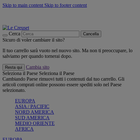
Skip to main content
Skip to footer content
📣 SALDI fino al -40%:
COMPRA
Grigliate, picnic, crea la tua estate con Le Creuset
COMPRA
Paga in 3 rate con Scalapay
Cerca
Cancella
Sicuro di voler cambiare il sito?
Il tuo carrello sarà vuoto nel nuovo sito. Ma non ti preoccupare, lo
salviamo per quando tornerai dopo.
Cambia sito
Resta qui
Seleziona il Paese
Seleziona il Paese
Cambiando Paese rimuovi tutti i contenuti dal tuo carrello. Gli
articoli comprati online possono essere spediti solo nel Paese
selezionato.
EUROPA
ASIA / PACIFIC
NORD AMERICA
SUD AMERICA
MEDIO ORIENTE
AFRICA
EUROPA