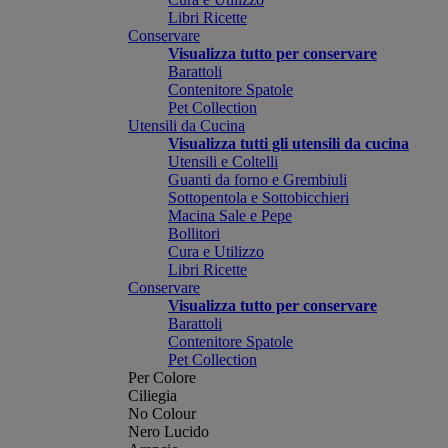
Libri Ricette
Conservare
Visualizza tutto per conservare
Barattoli
Contenitore Spatole
Pet Collection
Utensili da Cucina
Visualizza tutti gli utensili da cucina
Utensili e Coltelli
Guanti da forno e Grembiuli
Sottopentola e Sottobicchieri
Macina Sale e Pepe
Bollitori
Cura e Utilizzo
Libri Ricette
Conservare
Visualizza tutto per conservare
Barattoli
Contenitore Spatole
Pet Collection
Per Colore
Ciliegia
No Colour
Nero Lucido