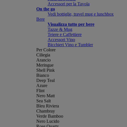
Accessori per la Tavola
On the go
Vedi bottiglie, travel mug e lunchbox
Bere
Visualizza tutto per bere
Tazze & Mug
Teiere e Caffettiere
Accessori Vino
Bicchieri Vino e Tumbler
Per Colore
Ciliegia
Arancio
Meringue
Shell Pink
Bianco
Deep Teal
Azure
Flint
Nero Matt
Sea Salt
Bleu Riviera
Chambray
Verde Bamboo
Nero Lucido
Rose Quartz