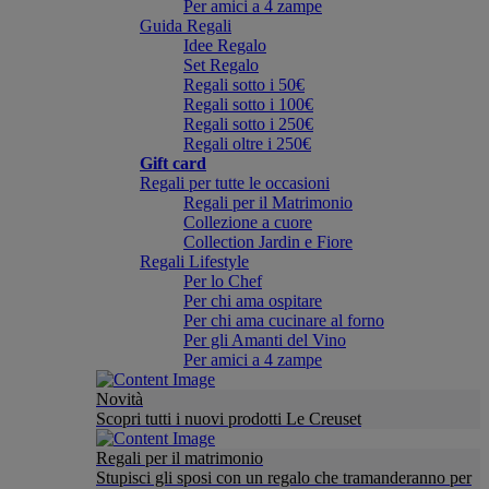
Per amici a 4 zampe
Guida Regali
Idee Regalo
Set Regalo
Regali sotto i 50€
Regali sotto i 100€
Regali sotto i 250€
Regali oltre i 250€
Gift card
Regali per tutte le occasioni
Regali per il Matrimonio
Collezione a cuore
Collection Jardin e Fiore
Regali Lifestyle
Per lo Chef
Per chi ama ospitare
Per chi ama cucinare al forno
Per gli Amanti del Vino
Per amici a 4 zampe
Novità
Scopri tutti i nuovi prodotti Le Creuset
Regali per il matrimonio
Stupisci gli sposi con un regalo che tramanderanno per