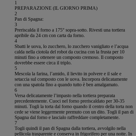
1
PREPARAZIONE (IL GIORNO PRIMA)
2
Pan di Spagna:
3
Preriscalda il forno a 175° sopra-sotto. Rivesti una tortiera
apribile da 24 cm con carta da forno.
4
Sbatti le uova, lo zucchero, lo zucchero vanigliato e l’acqua
calda nella ciotola del robot da cucina con la frusta per 10
minuti fino a ottenere un composto cremoso. Il composto
dovrebbe essere circa il triplo.
5
Mescola la farina, l’amido, il lievito in polvere e il sale e
setaccia sul composto con le uova. Incorpora delicatamente
con una spatola fino a quando tutto è ben amalgamato.
6
Versa delicatamente l’impasto nella tortiera preparata
precedentemente. Cuoci nel forno preriscaldato per 30-35
minuti. Togli la torta dal forno quando il centro della torta non
cede se viene leggermente premuto con un dito. Togli il pan di
Spagna dal forno e lascialo raffreddare completamente.
7
Togli quindi il pan di Spagna dalla tortiera, avvolgilo nella
pellicola trasparente e conserva in frigorifero per una notte. In