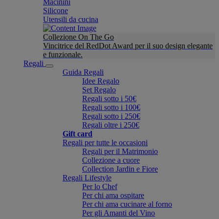
Macinini
Silicone
Utensili da cucina
Collezione On The Go
Vincitrice del RedDot Award per il suo design elegante
e funzionale.
Regali
Guida Regali
Idee Regalo
Set Regalo
Regali sotto i 50€
Regali sotto i 100€
Regali sotto i 250€
Regali oltre i 250€
Gift card
Regali per tutte le occasioni
Regali per il Matrimonio
Collezione a cuore
Collection Jardin e Fiore
Regali Lifestyle
Per lo Chef
Per chi ama ospitare
Per chi ama cucinare al forno
Per gli Amanti del Vino