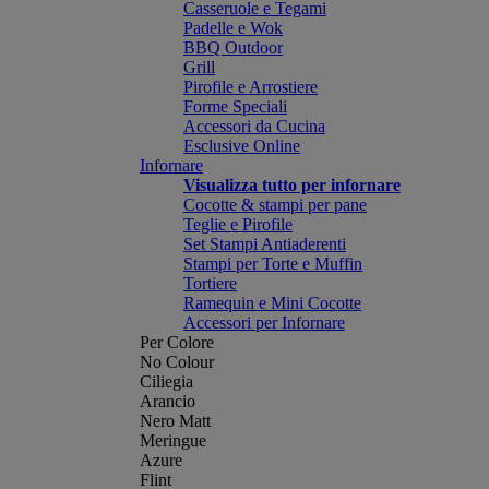
Casseruole e Tegami
Padelle e Wok
BBQ Outdoor
Grill
Pirofile e Arrostiere
Forme Speciali
Accessori da Cucina
Esclusive Online
Infornare
Visualizza tutto per infornare
Cocotte & stampi per pane
Teglie e Pirofile
Set Stampi Antiaderenti
Stampi per Torte e Muffin
Tortiere
Ramequin e Mini Cocotte
Accessori per Infornare
Per Colore
No Colour
Ciliegia
Arancio
Nero Matt
Meringue
Azure
Flint