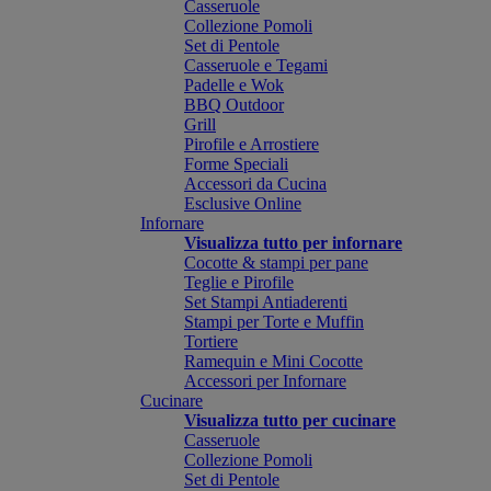
Casseruole
Collezione Pomoli
Set di Pentole
Casseruole e Tegami
Padelle e Wok
BBQ Outdoor
Grill
Pirofile e Arrostiere
Forme Speciali
Accessori da Cucina
Esclusive Online
Infornare
Visualizza tutto per infornare
Cocotte & stampi per pane
Teglie e Pirofile
Set Stampi Antiaderenti
Stampi per Torte e Muffin
Tortiere
Ramequin e Mini Cocotte
Accessori per Infornare
Cucinare
Visualizza tutto per cucinare
Casseruole
Collezione Pomoli
Set di Pentole