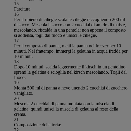
15
Farcitura:
16
Per il ripieno di ciliegie scola le ciliegie raccogliendo 200 ml
di succo. Mescola il succo con 2 cucchiai di amido di mais e,
mescolando, riscalda in una pentola; non appena il composto
si addensa, togli dal fuoco e unisci le ciliegie.
17
Per il composto di panna, metti la panna nel freezer per 10
minuti. Nel frattempo, immergi la gelatina in acqua fredda per
10 minuti.
18
Dopo 10 minuti, scalda leggermente il kirsch in un pentolino,
spremi la gelatina e scioglila nel kirsch mescolando. Togli dal
fuoco.
19
Monta 500 ml di panna a neve unendo 2 cucchiai di zucchero
vanigliato.
20
Mescola 2 cucchiai di panna montata con la miscela di
gelatina, quindi unisci la miscela di gelatina al resto della
crema.
21
Composizione della torta:
22