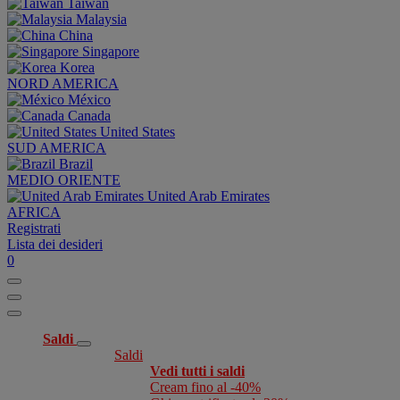
Taiwan
Malaysia
China
Singapore
Korea
NORD AMERICA
México
Canada
United States
SUD AMERICA
Brazil
MEDIO ORIENTE
United Arab Emirates
AFRICA
Registrati
Lista dei desideri
0
Saldi
Saldi
Vedi tutti i saldi
Cream fino al -40%