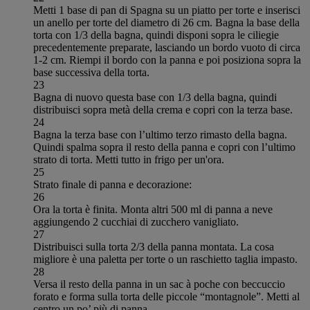
Metti 1 base di pan di Spagna su un piatto per torte e inserisci
un anello per torte del diametro di 26 cm. Bagna la base della
torta con 1/3 della bagna, quindi disponi sopra le ciliegie
precedentemente preparate, lasciando un bordo vuoto di circa
1-2 cm. Riempi il bordo con la panna e poi posiziona sopra la
base successiva della torta.
23
Bagna di nuovo questa base con 1/3 della bagna, quindi
distribuisci sopra metà della crema e copri con la terza base.
24
Bagna la terza base con l’ultimo terzo rimasto della bagna.
Quindi spalma sopra il resto della panna e copri con l’ultimo
strato di torta. Metti tutto in frigo per un'ora.
25
Strato finale di panna e decorazione:
26
Ora la torta è finita. Monta altri 500 ml di panna a neve
aggiungendo 2 cucchiai di zucchero vanigliato.
27
Distribuisci sulla torta 2/3 della panna montata. La cosa
migliore è una paletta per torte o un raschietto taglia impasto.
28
Versa il resto della panna in un sac à poche con beccuccio
forato e forma sulla torta delle piccole “montagnole”. Metti al
centro un po’ più di panna.