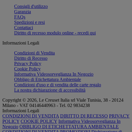
Consigli d'utilizzo
Garanzia
FAQs
Spedizioni e resi
Contattaci
Diritto di recesso modulo online - recedi qui
Informazioni Legali
Condizioni di Vendita
Diritto di Recesso
Privacy Policy
Cookie Policy
Informativa Videosorveglianza In Negozio
Obbligo di Etichettatura Ambientale
Condizioni d'uso e di vendita delle carte regalo
La nostra dichiarazione di accessibilità
Copyright © 2026, Le Creuset Italia srl ​​Viale Tunisia, 38 - 20124
Milano - VAT 04146440963 - Tel. 02 9834238
Informazioni Legali
CONDIZIONI DI VENDITA
DIRITTO DI RECESSO
PRIVACY
POLICY
COOKIE POLICY
Informativa Videosorveglianza In
Negozio
OBBLIGO DI ETICHETTATURA AMBIENTALE
CONDIZIONI DI VENDITA PROMOZIONI
Dichiarazione di