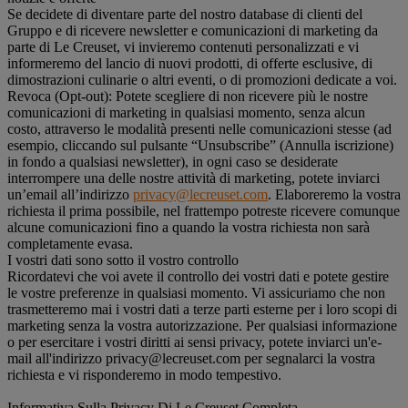
Se decidete di diventare parte del nostro database di clienti del
Gruppo e di ricevere newsletter e comunicazioni di marketing da
parte di Le Creuset, vi invieremo contenuti personalizzati e vi
informeremo del lancio di nuovi prodotti, di offerte esclusive, di
dimostrazioni culinarie o altri eventi, o di promozioni dedicate a voi.
Revoca (Opt-out): Potete scegliere di non ricevere più le nostre
comunicazioni di marketing in qualsiasi momento, senza alcun
costo, attraverso le modalità presenti nelle comunicazioni stesse (ad
esempio, cliccando sul pulsante “Unsubscribe” (Annulla iscrizione)
in fondo a qualsiasi newsletter), in ogni caso se desiderate
interrompere una delle nostre attività di marketing, potete inviarci
un’email all’indirizzo
privacy@lecreuset.com
. Elaboreremo la vostra
richiesta il prima possibile, nel frattempo potreste ricevere comunque
alcune comunicazioni fino a quando la vostra richiesta non sarà
completamente evasa.
I vostri dati sono sotto il vostro controllo
Ricordatevi che voi avete il controllo dei vostri dati e potete gestire
le vostre preferenze in qualsiasi momento. Vi assicuriamo che non
trasmetteremo mai i vostri dati a terze parti esterne per i loro scopi di
marketing senza la vostra autorizzazione. Per qualsiasi informazione
o per esercitare i vostri diritti ai sensi privacy, potete inviarci un'e-
mail all'indirizzo privacy@lecreuset.com per segnalarci la vostra
richiesta e vi risponderemo in modo tempestivo.
Informativa Sulla Privacy Di Le Creuset Completa