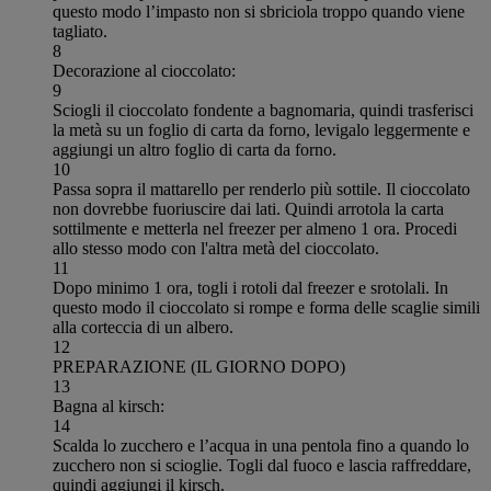
questo modo l’impasto non si sbriciola troppo quando viene
tagliato.
8
Decorazione al cioccolato:
9
Sciogli il cioccolato fondente a bagnomaria, quindi trasferisci
la metà su un foglio di carta da forno, levigalo leggermente e
aggiungi un altro foglio di carta da forno.
10
Passa sopra il mattarello per renderlo più sottile. Il cioccolato
non dovrebbe fuoriuscire dai lati. Quindi arrotola la carta
sottilmente e metterla nel freezer per almeno 1 ora. Procedi
allo stesso modo con l'altra metà del cioccolato.
11
Dopo minimo 1 ora, togli i rotoli dal freezer e srotolali. In
questo modo il cioccolato si rompe e forma delle scaglie simili
alla corteccia di un albero.
12
PREPARAZIONE (IL GIORNO DOPO)
13
Bagna al kirsch:
14
Scalda lo zucchero e l’acqua in una pentola fino a quando lo
zucchero non si scioglie. Togli dal fuoco e lascia raffreddare,
quindi aggiungi il kirsch.