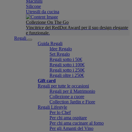
Macinini
Silicone
Utensili da cucina
Collezione On The Go
Vincitrice del RedDot Award per il suo design elegante
e funzionale.
Regali
Guida Regali
Idee Regalo
Set Regalo
Regali sotto i 50€
Regali sotto i 100€
Regali sotto i 250€
Regali oltre i 250€
Gift card
Regali per tutte le occasioni
Regali per il Matrimonio
Collezione a cuore
Collection Jardin e Fiore
Regali Lifestyle
Per lo Chef
Per chi ama ospitare
Per chi ama cucinare al forno
Per gli Amanti del Vino