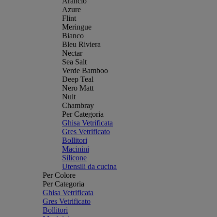
Arancio
Azure
Flint
Meringue
Bianco
Bleu Riviera
Nectar
Sea Salt
Verde Bamboo
Deep Teal
Nero Matt
Nuit
Chambray
Per Categoria
Ghisa Vetrificata
Gres Vetrificato
Bollitori
Macinini
Silicone
Utensili da cucina
Per Colore
Per Categoria
Ghisa Vetrificata
Gres Vetrificato
Bollitori