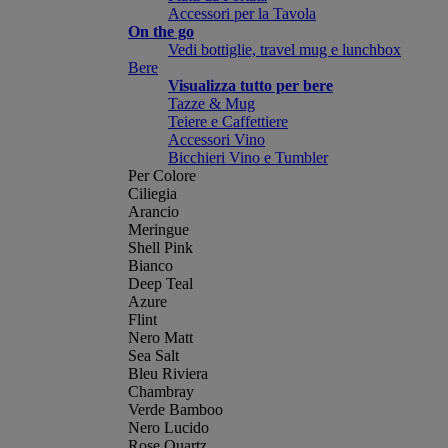
Accessori per la Tavola
On the go
Vedi bottiglie, travel mug e lunchbox
Bere
Visualizza tutto per bere
Tazze & Mug
Teiere e Caffettiere
Accessori Vino
Bicchieri Vino e Tumbler
Per Colore
Ciliegia
Arancio
Meringue
Shell Pink
Bianco
Deep Teal
Azure
Flint
Nero Matt
Sea Salt
Bleu Riviera
Chambray
Verde Bamboo
Nero Lucido
Rose Quartz