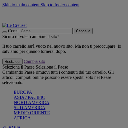
Skip to main content
Skip to footer content
📣 SALDI fino al -40%:
COMPRA
Grigliate, picnic, crea la tua estate con Le Creuset
COMPRA
Paga in 3 rate con Scalapay
Cerca
Cancella
Sicuro di voler cambiare il sito?
Il tuo carrello sarà vuoto nel nuovo sito. Ma non ti preoccupare, lo
salviamo per quando tornerai dopo.
Cambia sito
Resta qui
Seleziona il Paese
Seleziona il Paese
Cambiando Paese rimuovi tutti i contenuti dal tuo carrello. Gli
articoli comprati online possono essere spediti solo nel Paese
selezionato.
EUROPA
ASIA / PACIFIC
NORD AMERICA
SUD AMERICA
MEDIO ORIENTE
AFRICA
EUROPA