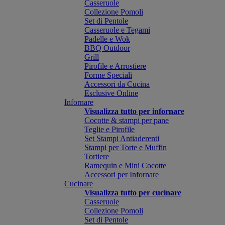
Casseruole
Collezione Pomoli
Set di Pentole
Casseruole e Tegami
Padelle e Wok
BBQ Outdoor
Grill
Pirofile e Arrostiere
Forme Speciali
Accessori da Cucina
Esclusive Online
Infornare
Visualizza tutto per infornare
Cocotte & stampi per pane
Teglie e Pirofile
Set Stampi Antiaderenti
Stampi per Torte e Muffin
Tortiere
Ramequin e Mini Cocotte
Accessori per Infornare
Cucinare
Visualizza tutto per cucinare
Casseruole
Collezione Pomoli
Set di Pentole