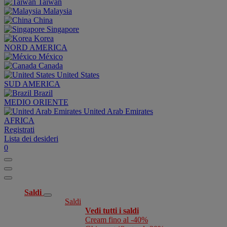
Taiwan
Malaysia
China
Singapore
Korea
NORD AMERICA
México
Canada
United States
SUD AMERICA
Brazil
MEDIO ORIENTE
United Arab Emirates
AFRICA
Registrati
Lista dei desideri
0
Saldi
Saldi
Vedi tutti i saldi
Cream fino al -40%