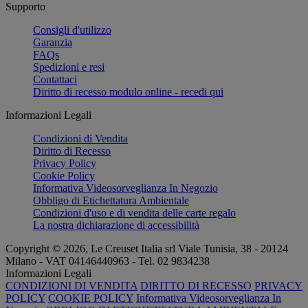
Supporto
Consigli d'utilizzo
Garanzia
FAQs
Spedizioni e resi
Contattaci
Diritto di recesso modulo online - recedi qui
Informazioni Legali
Condizioni di Vendita
Diritto di Recesso
Privacy Policy
Cookie Policy
Informativa Videosorveglianza In Negozio
Obbligo di Etichettatura Ambientale
Condizioni d'uso e di vendita delle carte regalo
La nostra dichiarazione di accessibilità
Copyright © 2026, Le Creuset Italia srl ​​Viale Tunisia, 38 - 20124
Milano - VAT 04146440963 - Tel. 02 9834238
Informazioni Legali
CONDIZIONI DI VENDITA
DIRITTO DI RECESSO
PRIVACY
POLICY
COOKIE POLICY
Informativa Videosorveglianza In