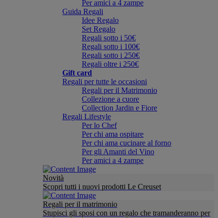
Per amici a 4 zampe
Guida Regali
Idee Regalo
Set Regalo
Regali sotto i 50€
Regali sotto i 100€
Regali sotto i 250€
Regali oltre i 250€
Gift card
Regali per tutte le occasioni
Regali per il Matrimonio
Collezione a cuore
Collection Jardin e Fiore
Regali Lifestyle
Per lo Chef
Per chi ama ospitare
Per chi ama cucinare al forno
Per gli Amanti del Vino
Per amici a 4 zampe
Novità
Scopri tutti i nuovi prodotti Le Creuset
Regali per il matrimonio
Stupisci gli sposi con un regalo che tramanderanno per