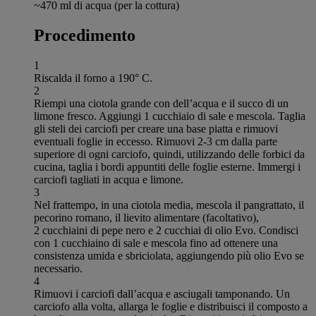
~470 ml di acqua (per la cottura)
Procedimento
1
Riscalda il forno a 190° C.
2
Riempi una ciotola grande con dell’acqua e il succo di un
limone fresco. Aggiungi 1 cucchiaio di sale e mescola. Taglia
gli steli dei carciofi per creare una base piatta e rimuovi
eventuali foglie in eccesso. Rimuovi 2-3 cm dalla parte
superiore di ogni carciofo, quindi, utilizzando delle forbici da
cucina, taglia i bordi appuntiti delle foglie esterne. Immergi i
carciofi tagliati in acqua e limone.
3
Nel frattempo, in una ciotola media, mescola il pangrattato, il
pecorino romano, il lievito alimentare (facoltativo),
2 cucchiaini di pepe nero e 2 cucchiai di olio Evo. Condisci
con 1 cucchiaino di sale e mescola fino ad ottenere una
consistenza umida e sbriciolata, aggiungendo più olio Evo se
necessario.
4
Rimuovi i carciofi dall’acqua e asciugali tamponando. Un
carciofo alla volta, allarga le foglie e distribuisci il composto a