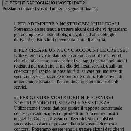
C) PERCHÉ RACCOGLIAMO I VOSTRI DATI?
Possiamo trattare i vostri dati per le seguenti finalità:
i. PER ADEMPIERE A NOSTRI OBBLIGHI LEGALI
Potremmo essere tenuti a trattare alcuni dati che vi riguardano
per adempiere a nostri obblighi legali e ad altri obblighi
derivanti da istruzioni ricevute da parte di autorità.
ii. PER CREARE UN NUOVO ACCOUNT LE CREUSET
Utilizzeremo i vostri dati per creare un account Le Creuset
che vi darà accesso a una serie di vantaggi riservati agli utenti
registrati per usufruire al meglio dei nostri servizi, quali, un
checkout più rapido, la possibilità di salvare più indirizzi di
spedizione, visualizzare e monitorare ordini. Tale attività di
trattamento è basata sull’adempimento contrattuale di tali
servizi.
iii. PER GESTIRE VOSTRI ORDINI E FORNIRVI
NOSTRI PRODOTTI, SERVIZI E ASSISTENZA
Utilizzeremo i vostri dati per gestire il rapporto contrattuale
con voi, i vostri acquisti di prodotti sul Sito e/o nei nostri
negozi Le Creuset, il vostro utilizzo del Sito, qualsiasi
successiva assistenza post-vendita o la vostra aderenza a
concorsi. Potremmo essere tenuti a trattare alcuni dati che vi