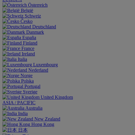
Österreich
België
Schweiz
Česko
Deutschland
Danmark
España
Finland
France
Ireland
Italia
Luxembourg
Nederland
Norge
Polska
Portugal
Sverige
United Kingdom
ASIA / PACIFIC
Australia
India
New Zealand
Hong Kong
日本