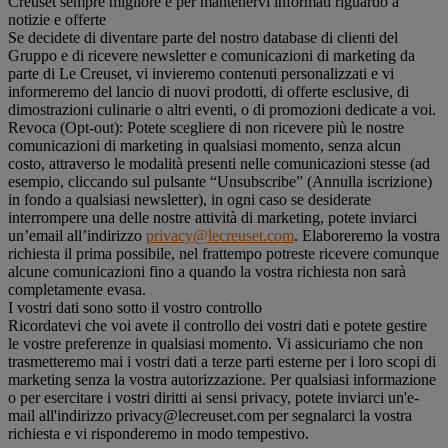
Creuset sempre migliore e per mantenervi informati riguardo a
notizie e offerte
Se decidete di diventare parte del nostro database di clienti del
Gruppo e di ricevere newsletter e comunicazioni di marketing da
parte di Le Creuset, vi invieremo contenuti personalizzati e vi
informeremo del lancio di nuovi prodotti, di offerte esclusive, di
dimostrazioni culinarie o altri eventi, o di promozioni dedicate a voi.
Revoca (Opt-out): Potete scegliere di non ricevere più le nostre
comunicazioni di marketing in qualsiasi momento, senza alcun
costo, attraverso le modalità presenti nelle comunicazioni stesse (ad
esempio, cliccando sul pulsante “Unsubscribe” (Annulla iscrizione)
in fondo a qualsiasi newsletter), in ogni caso se desiderate
interrompere una delle nostre attività di marketing, potete inviarci
un’email all’indirizzo
privacy@lecreuset.com
. Elaboreremo la vostra
richiesta il prima possibile, nel frattempo potreste ricevere comunque
alcune comunicazioni fino a quando la vostra richiesta non sarà
completamente evasa.
I vostri dati sono sotto il vostro controllo
Ricordatevi che voi avete il controllo dei vostri dati e potete gestire
le vostre preferenze in qualsiasi momento. Vi assicuriamo che non
trasmetteremo mai i vostri dati a terze parti esterne per i loro scopi di
marketing senza la vostra autorizzazione. Per qualsiasi informazione
o per esercitare i vostri diritti ai sensi privacy, potete inviarci un'e-
mail all'indirizzo privacy@lecreuset.com per segnalarci la vostra
richiesta e vi risponderemo in modo tempestivo.