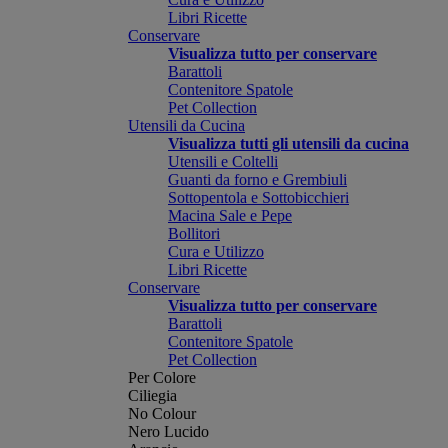
Libri Ricette
Conservare
Visualizza tutto per conservare
Barattoli
Contenitore Spatole
Pet Collection
Utensili da Cucina
Visualizza tutti gli utensili da cucina
Utensili e Coltelli
Guanti da forno e Grembiuli
Sottopentola e Sottobicchieri
Macina Sale e Pepe
Bollitori
Cura e Utilizzo
Libri Ricette
Conservare
Visualizza tutto per conservare
Barattoli
Contenitore Spatole
Pet Collection
Per Colore
Ciliegia
No Colour
Nero Lucido