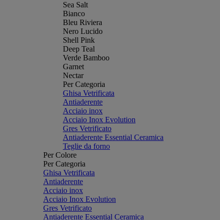
Sea Salt
Bianco
Bleu Riviera
Nero Lucido
Shell Pink
Deep Teal
Verde Bamboo
Garnet
Nectar
Per Categoria
Ghisa Vetrificata
Antiaderente
Acciaio inox
Acciaio Inox Evolution
Gres Vetrificato
Antiaderente Essential Ceramica
Teglie da forno
Per Colore
Per Categoria
Ghisa Vetrificata
Antiaderente
Acciaio inox
Acciaio Inox Evolution
Gres Vetrificato
Antiaderente Essential Ceramica