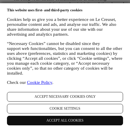
personalizzate e notizie riguardo a iniziative relative al mondo
Le Creuset, alle consociate del suo Gruppo, e alle società
This website uses first- and third-party cookies
affiliate e ai partner locali. Vi contatteremo principalmente via
Cookies help us give you a better experience on Le Creuset,
email, SMS o social media, incluso utilizzando mezzi
personalise content and ads, and analyse our traffic. We also
automatizzati. Tali comunicazioni riguarderanno prodotti Le
share information about your use of our site with our
Creuset o nuove aperture di negozi, eventi esclusivi, concorsi,
advertising and analytics partners.
sondaggi, dimostrazioni organizzate da Le Creuset che
potrebbero interessarvi o offerte speciali che potreste
“Necessary Cookies” cannot be disabled since they
apprezzare, incluso sulla base di talune informazioni che sono
support web functionalities, but you can consent to all the other
in nostro possesso come la vostra ubicazione o la vostra
uses above (preferences, statistics and marketing cookies) by
cronologia degli acquisti. Utilizzeremo i vostri dati per
clicking “Accept all cookies”, or click “Cookie settings”, where
comprendere meglio i vostri interessi. Ciò ci consente di
you manage each cookie category, or “Accept necessary
personalizzare i nostri messaggi in modo da renderli più
cookies only”, so that no other category of cookies will be
pertinenti e interessanti. Non sono contemplate altre finalità.
installed.
Raccogliamo inoltre statistiche rispetto all’apertura della posta
elettronica e ai click utilizzando tecnologie standard di settore
Check our
Cookie Policy
.
(compresi i pixel di tracciamento nelle e-mail) per aiutarci a
monitorare la nostra newsletter.
ACCEPT NECESSARY COOKIES ONLY
Tale trattamento si basa sul vostro consenso. La scelta di
acconsentire all’invio delle nostre comunicazioni può essere
esercitata nei momenti in cui i dati personali vengono raccolti
COOKIE SETTINGS
spuntando la casella di controllo appropriata.
ACCEPT ALL COOKIES
Revoca (Opt-out): Potete interrompere la ricezione delle nostre
comunicazioni di marketing e dei nostri aggiornamenti in qualsiasi