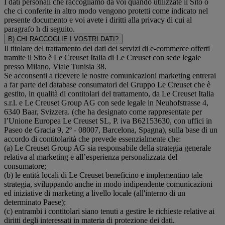
I dati personali che raccogliamo da voi quando utilizzate il Sito o
che ci conferite in altro modo vengono protetti come indicato nel
presente documento e voi avete i diritti alla privacy di cui al
paragrafo h di seguito.
B) CHI RACCOGLIE I VOSTRI DATI?
Il titolare del trattamento dei dati dei servizi di e-commerce offerti
tramite il Sito è Le Creuset Italia di Le Creuset con sede legale
presso Milano, Viale Tunisia 38.
Se acconsenti a ricevere le nostre comunicazioni marketing entrerai
a far parte del database consumatori del Gruppo Le Creuset che è
gestito, in qualità di contitolari del trattamento, da Le Creuset Italia
s.r.l. e Le Creuset Group AG con sede legale in Neuhofstrasse 4,
6340 Baar, Svizzera. (che ha designato come rappresentate per
l’Unione Europea Le Creuset SL, P. iva B62153630, con uffici in
Paseo de Gracia 9, 2º - 08007, Barcelona, Spagna), sulla base di un
accordo di contitolarità che prevede essenzialmente che:
(a) Le Creuset Group AG sia responsabile della strategia generale
relativa al marketing e all’esperienza personalizzata del
consumatore;
(b) le entità locali di Le Creuset beneficino e implementino tale
strategia, sviluppando anche in modo indipendente comunicazioni
ed iniziative di marketing a livello locale (all'interno di un
determinato Paese);
(c) entrambi i contitolari siano tenuti a gestire le richieste relative ai
diritti degli interessati in materia di protezione dei dati.