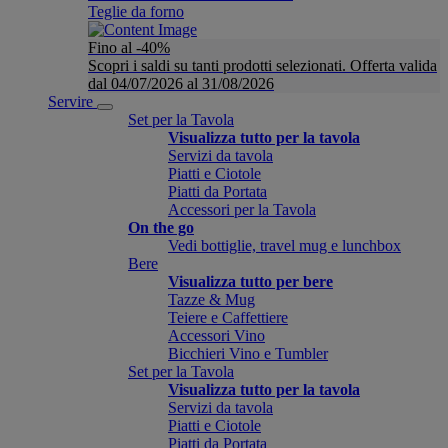
Teglie da forno
Fino al -40%
Scopri i saldi su tanti prodotti selezionati. Offerta valida
dal 04/07/2026 al 31/08/2026
Servire
Set per la Tavola
Visualizza tutto per la tavola
Servizi da tavola
Piatti e Ciotole
Piatti da Portata
Accessori per la Tavola
On the go
Vedi bottiglie, travel mug e lunchbox
Bere
Visualizza tutto per bere
Tazze & Mug
Teiere e Caffettiere
Accessori Vino
Bicchieri Vino e Tumbler
Set per la Tavola
Visualizza tutto per la tavola
Servizi da tavola
Piatti e Ciotole
Piatti da Portata