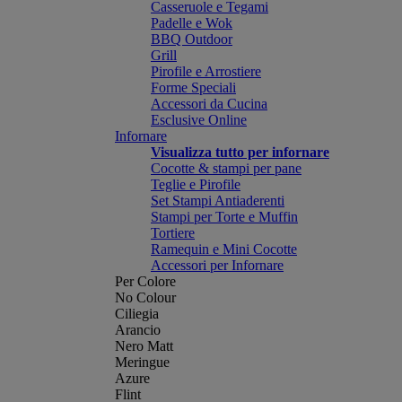
Casseruole e Tegami
Padelle e Wok
BBQ Outdoor
Grill
Pirofile e Arrostiere
Forme Speciali
Accessori da Cucina
Esclusive Online
Infornare
Visualizza tutto per infornare
Cocotte & stampi per pane
Teglie e Pirofile
Set Stampi Antiaderenti
Stampi per Torte e Muffin
Tortiere
Ramequin e Mini Cocotte
Accessori per Infornare
Per Colore
No Colour
Ciliegia
Arancio
Nero Matt
Meringue
Azure
Flint