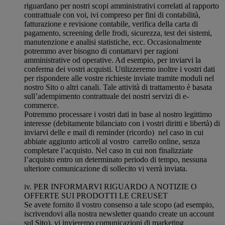
riguardano per nostri scopi amministrativi correlati al rapporto
contrattuale con voi, ivi compreso per fini di contabilità,
fatturazione e revisione contabile, verifica della carta di
pagamento, screening delle frodi, sicurezza, test dei sistemi,
manutenzione e analisi statistiche, ecc. Occasionalmente
potremmo aver bisogno di contattarvi per ragioni
amministrative od operative. Ad esempio, per inviarvi la
conferma dei vostri acquisti. Utilizzeremo inoltre i vostri dati
per rispondere alle vostre richieste inviate tramite moduli nel
nostro Sito o altri canali. Tale attività di trattamento è basata
sull’adempimento contrattuale dei nostri servizi di e-
commerce.
Potremmo processare i vostri dati in base al nostro legittimo
interesse (debitamente bilanciato con i vostri diritti e libertà) di
inviarvi delle e mail di reminder (ricordo) nel caso in cui
abbiate aggiunto articoli al vostro carrello online, senza
completare l’acquisto. Nel caso in cui non finalizziate
l’acquisto entro un determinato periodo di tempo, nessuna
ulteriore comunicazione di sollecito vi verrà inviata.
iv. PER INFORMARVI RIGUARDO A NOTIZIE O
OFFERTE SUI PRODOTTI LE CREUSET
Se avete fornito il vostro consenso a tale scopo (ad esempio,
iscrivendovi alla nostra newsletter quando create un account
sul Sito), vi invieremo comunicazioni di marketing