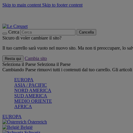
Skip to main content
Skip to footer content
📣 SALDI fino al -40%:
COMPRA
Grigliate, picnic, crea la tua estate con Le Creuset
COMPRA
Paga in 3 rate con Scalapay
Cerca
Cancella
Sicuro di voler cambiare il sito?
Il tuo carrello sarà vuoto nel nuovo sito. Ma non ti preoccupare, lo s
Cambia sito
Resta qui
Seleziona il Paese
Seleziona il Paese
Cambiando Paese rimuovi tutti i contenuti dal tuo carrello. Gli articol
EUROPA
ASIA / PACIFIC
NORD AMERICA
SUD AMERICA
MEDIO ORIENTE
AFRICA
EUROPA
Österreich
België
Schweiz