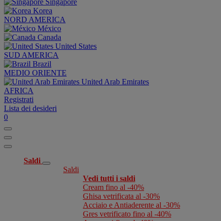
Singapore
Korea
NORD AMERICA
México
Canada
United States
SUD AMERICA
Brazil
MEDIO ORIENTE
United Arab Emirates
AFRICA
Registrati
Lista dei desideri
0
Saldi
Saldi
Vedi tutti i saldi
Cream fino al -40%
Ghisa vetrificata al -30%
Acciaio e Antiaderente al -30%
Gres vetrificato fino al -40%