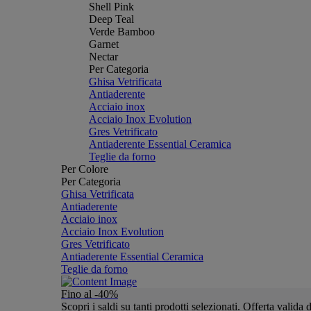
Shell Pink
Deep Teal
Verde Bamboo
Garnet
Nectar
Per Categoria
Ghisa Vetrificata
Antiaderente
Acciaio inox
Acciaio Inox Evolution
Gres Vetrificato
Antiaderente Essential Ceramica
Teglie da forno
Per Colore
Per Categoria
Ghisa Vetrificata
Antiaderente
Acciaio inox
Acciaio Inox Evolution
Gres Vetrificato
Antiaderente Essential Ceramica
Teglie da forno
Fino al -40%
Scopri i saldi su tanti prodotti selezionati. Offerta valid