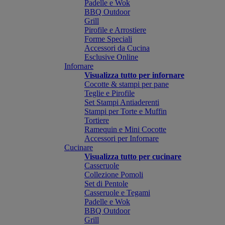
Padelle e Wok
BBQ Outdoor
Grill
Pirofile e Arrostiere
Forme Speciali
Accessori da Cucina
Esclusive Online
Infornare
Visualizza tutto per infornare
Cocotte & stampi per pane
Teglie e Pirofile
Set Stampi Antiaderenti
Stampi per Torte e Muffin
Tortiere
Ramequin e Mini Cocotte
Accessori per Infornare
Cucinare
Visualizza tutto per cucinare
Casseruole
Collezione Pomoli
Set di Pentole
Casseruole e Tegami
Padelle e Wok
BBQ Outdoor
Grill