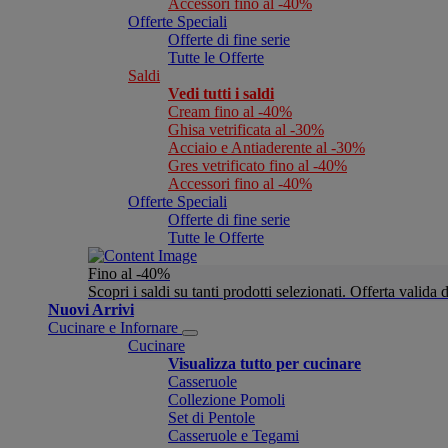
Accessori fino al -40%
Offerte Speciali
Offerte di fine serie
Tutte le Offerte
Saldi
Vedi tutti i saldi
Cream fino al -40%
Ghisa vetrificata al -30%
Acciaio e Antiaderente al -30%
Gres vetrificato fino al -40%
Accessori fino al -40%
Offerte Speciali
Offerte di fine serie
Tutte le Offerte
Fino al -40%
Scopri i saldi su tanti prodotti selezionati. Offerta valid
Nuovi Arrivi
Cucinare e Infornare
Cucinare
Visualizza tutto per cucinare
Casseruole
Collezione Pomoli
Set di Pentole
Casseruole e Tegami