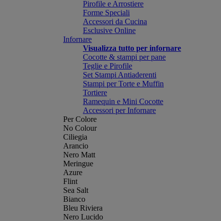
Pirofile e Arrostiere
Forme Speciali
Accessori da Cucina
Esclusive Online
Infornare
Visualizza tutto per infornare
Cocotte & stampi per pane
Teglie e Pirofile
Set Stampi Antiaderenti
Stampi per Torte e Muffin
Tortiere
Ramequin e Mini Cocotte
Accessori per Infornare
Per Colore
No Colour
Ciliegia
Arancio
Nero Matt
Meringue
Azure
Flint
Sea Salt
Bianco
Bleu Riviera
Nero Lucido