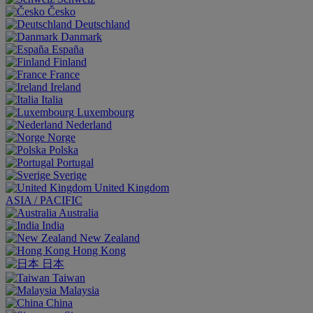
Česko
Deutschland
Danmark
España
Finland
France
Ireland
Italia
Luxembourg
Nederland
Norge
Polska
Portugal
Sverige
United Kingdom
ASIA / PACIFIC
Australia
India
New Zealand
Hong Kong
日本
Taiwan
Malaysia
China