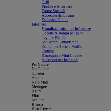
Grill
Pirofile e Arrostiere
Forme Speciali
Accessori da Cucina
Esclusive Online
Infornare
Visualizza tutto per infornare
Cocotte & stampi per pane
Teglie e Pirofile
Set Stampi Antiaderenti
Stampi per Torte e Muffin
Tortiere
Ramequin e Mini Cocotte
Accessori per Infornare
Per Colore
No Colour
Ciliegia
Arancio
Nero Matt
Meringue
Azure
Flint
Sea Salt
Bianco
Bleu Riviera