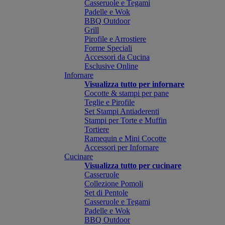
Casseruole e Tegami
Padelle e Wok
BBQ Outdoor
Grill
Pirofile e Arrostiere
Forme Speciali
Accessori da Cucina
Esclusive Online
Infornare
Visualizza tutto per infornare
Cocotte & stampi per pane
Teglie e Pirofile
Set Stampi Antiaderenti
Stampi per Torte e Muffin
Tortiere
Ramequin e Mini Cocotte
Accessori per Infornare
Cucinare
Visualizza tutto per cucinare
Casseruole
Collezione Pomoli
Set di Pentole
Casseruole e Tegami
Padelle e Wok
BBQ Outdoor