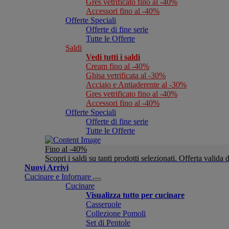
Gres vetrificato fino al -40%
Accessori fino al -40%
Offerte Speciali
Offerte di fine serie
Tutte le Offerte
Saldi
Vedi tutti i saldi
Cream fino al -40%
Ghisa vetrificata al -30%
Acciaio e Antiaderente al -30%
Gres vetrificato fino al -40%
Accessori fino al -40%
Offerte Speciali
Offerte di fine serie
Tutte le Offerte
Fino al -40%
Scopri i saldi su tanti prodotti selezionati. Offerta valid
Nuovi Arrivi
Cucinare e Infornare
Cucinare
Visualizza tutto per cucinare
Casseruole
Collezione Pomoli
Set di Pentole