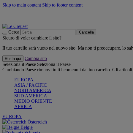
Skip to main content
Skip to footer content
📣 SALDI fino al -40%:
COMPRA
Grigliate, picnic, crea la tua estate con Le Creuset
COMPRA
Paga in 3 rate con Scalapay
Cerca
Cancella
Sicuro di voler cambiare il sito?
Il tuo carrello sarà vuoto nel nuovo sito. Ma non ti preoccupare, lo s
Cambia sito
Resta qui
Seleziona il Paese
Seleziona il Paese
Cambiando Paese rimuovi tutti i contenuti dal tuo carrello. Gli articol
EUROPA
ASIA / PACIFIC
NORD AMERICA
SUD AMERICA
MEDIO ORIENTE
AFRICA
EUROPA
Österreich
België
Schweiz