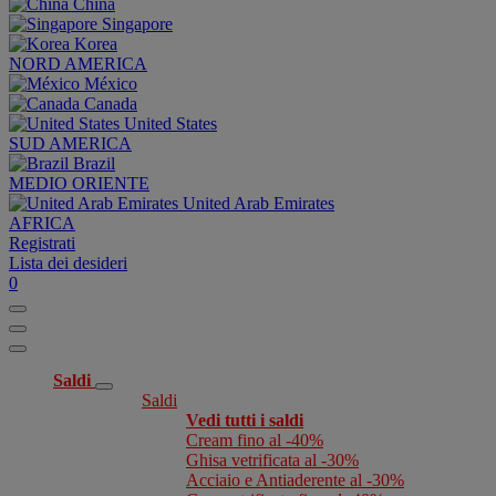
China
Singapore
Korea
NORD AMERICA
México
Canada
United States
SUD AMERICA
Brazil
MEDIO ORIENTE
United Arab Emirates
AFRICA
Registrati
Lista dei desideri
0
Saldi
Saldi
Vedi tutti i saldi
Cream fino al -40%
Ghisa vetrificata al -30%
Acciaio e Antiaderente al -30%